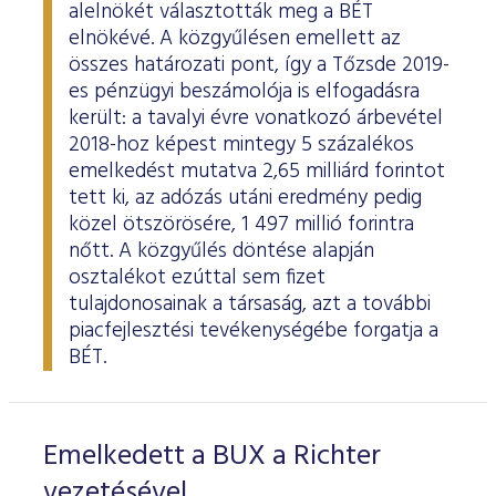
alelnökét választották meg a BÉT
elnökévé. A közgyűlésen emellett az
összes határozati pont, így a Tőzsde 2019-
es pénzügyi beszámolója is elfogadásra
került: a tavalyi évre vonatkozó árbevétel
2018-hoz képest mintegy 5 százalékos
emelkedést mutatva 2,65 milliárd forintot
tett ki, az adózás utáni eredmény pedig
közel ötszörösére, 1 497 millió forintra
nőtt. A közgyűlés döntése alapján
osztalékot ezúttal sem fizet
tulajdonosainak a társaság, azt a további
piacfejlesztési tevékenységébe forgatja a
BÉT.
Emelkedett a BUX a Richter
vezetésével