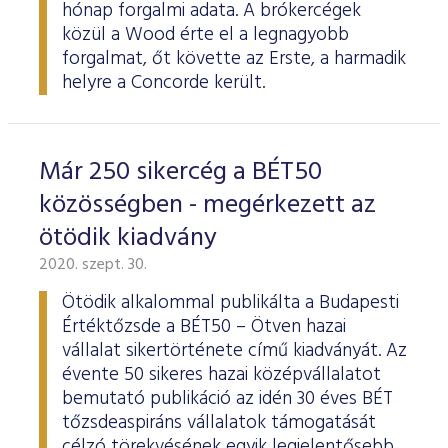
hónap forgalmi adata. A brókercégek
közül a Wood érte el a legnagyobb
forgalmat, őt követte az Erste, a harmadik
helyre a Concorde került.
Már 250 sikercég a BÉT50
közösségben - megérkezett az
ötödik kiadvány
2020. szept. 30.
Ötödik alkalommal publikálta a Budapesti
Értéktőzsde a BÉT50 – Ötven hazai
vállalat sikertörténete című kiadványát. Az
évente 50 sikeres hazai középvállalatot
bemutató publikáció az idén 30 éves BÉT
tőzsdeaspiráns vállalatok támogatását
célzó törekvésének egyik legjelentősebb