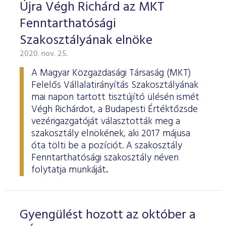
ESG Útmutató
Újra Végh Richárd az MKT
Fenntarthatósági
Szakosztályának elnöke
2020. nov. 25.
A Magyar Közgazdasági Társaság (MKT)
Felelős Vállalatirányítás Szakosztályának
mai napon tartott tisztújító ülésén ismét
Végh Richárdot, a Budapesti Értéktőzsde
vezérigazgatóját választották meg a
szakosztály elnökének, aki 2017 májusa
óta tölti be a pozíciót. A szakosztály
Fenntarthatósági szakosztály néven
folytatja munkáját
.
Gyengülést hozott az október a