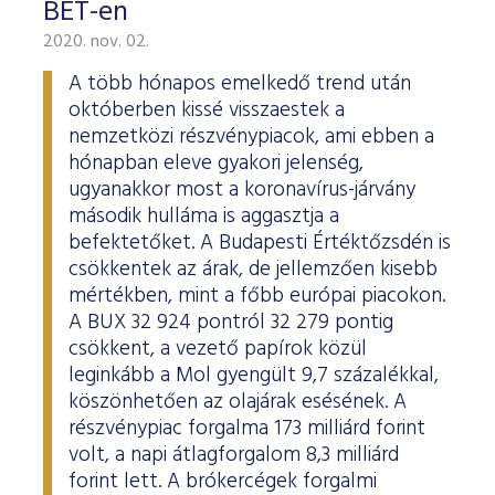
BÉT-en
2020. nov. 02.
A több hónapos emelkedő trend után
októberben kissé visszaestek a
nemzetközi részvénypiacok, ami ebben a
hónapban eleve gyakori jelenség,
ugyanakkor most a koronavírus-járvány
második hulláma is aggasztja a
befektetőket. A Budapesti Értéktőzsdén is
csökkentek az árak, de jellemzően kisebb
mértékben, mint a főbb európai piacokon.
A BUX 32 924 pontról 32 279 pontig
csökkent, a vezető papírok közül
leginkább a Mol gyengült 9,7 százalékkal,
köszönhetően az olajárak esésének. A
részvénypiac forgalma 173 milliárd forint
volt, a napi átlagforgalom 8,3 milliárd
forint lett. A brókercégek forgalmi