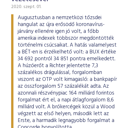
2020. szept. 01.
Augusztusban a nemzetközi tőzsdei
hangulat az újra erősödő koronavírus-
járvány ellenére igen jó volt, a főbb
amerikai indexek többször megdöntötték
történelmi csúcsaikat. A hatás valamelyest
a BÉT-en is érzékelhető volt: a BUX értéke
34 692 pontról 34 851 pontra emelkedett.
A húzóerőt a Richter jelentette 7,3
százalékos drágulással, forgalomban
viszont az OTP volt kimagasló: a bankpapír
az összforgalom 57 százalékát adta. Az
azonnali részvénypiac 164 milliárd forintos
forgalmat ért el, a napi átlagforgalom 8,6
milliárd volt. A brókercégek közül a Wood
végzett az első helyen, második lett az
Erste, a harmadik legnagyobb forgalmat a
Concorde bonyolította.