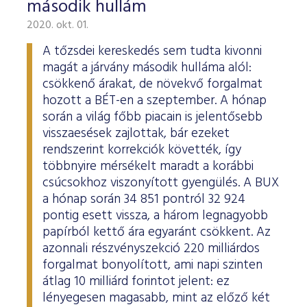
második hullám
2020. okt. 01.
A tőzsdei kereskedés sem tudta kivonni
magát a járvány második hulláma alól:
csökkenő árakat, de növekvő forgalmat
hozott a BÉT-en a szeptember. A hónap
során a világ főbb piacain is jelentősebb
visszaesések zajlottak, bár ezeket
rendszerint korrekciók követték, így
többnyire mérsékelt maradt a korábbi
csúcsokhoz viszonyított gyengülés. A BUX
a hónap során 34 851 pontról 32 924
pontig esett vissza, a három legnagyobb
papírból kettő ára egyaránt csökkent. Az
azonnali részvényszekció 220 milliárdos
forgalmat bonyolított, ami napi szinten
átlag 10 milliárd forintot jelent: ez
lényegesen magasabb, mint az előző két