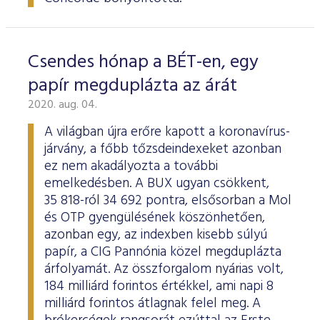
Csendes hónap a BÉT-en, egy
papír megduplázta az árát
2020. aug. 04.
A világban újra erőre kapott a koronavírus-
járvány, a főbb tőzsdeindexeket azonban
ez nem akadályozta a további
emelkedésben. A BUX ugyan csökkent,
35 818-ról 34 692 pontra, elsősorban a Mol
és OTP gyengülésének köszönhetően,
azonban egy, az indexben kisebb súlyú
papír, a CIG Pannónia közel megduplázta
árfolyamát. Az összforgalom nyárias volt,
184 milliárd forintos értékkel, ami napi 8
milliárd forintos átlagnak felel meg. A