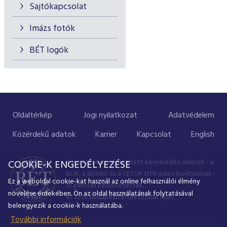
Sajtókapcsolat
Imázs fotók
BÉT logók
Oldaltérkép
Jogi nyilatkozat
Adatvédelem
Közérdekű adatok
Karrier
Kapcsolat
English
A portálon megjelenített kereskedési adatok - a
COOKIE-K ENGEDÉLYEZÉSE
BUX, a BUMIX és a CETOP NTR index kivételével -
Ez a weboldal cookie-kat használ az online felhasználói élmény
15 perccel késleltetettek.
növelése érdekében. Ön az oldal használatának folytatásával
© 2019 Budapesti Értéktőzsde Nyrt.
beleegyezik a cookie-k használatába.
További információk