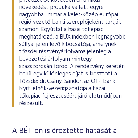
privatizációt követően dinamikus
növekedést produkálva lett egyre
nagyobbá, immár a kelet-közép európai
régió vezető banki szereplőjeként tartják
számon. Egyúttal a hazai tőkepiac
meghatározó, a BUX indexben legnagyobb
súllyal jelen lévő kibocsátója, amelynek
tőzsdei részvényárfolyama jelenleg a
bevezetési árfolyam mintegy
százszorosán forog. A rendezvény keretén
belül egy különleges díjat is kiosztott a
Tőzsde: dr. Csányi Sándor, az OTP Bank
Nyrt. elnök-vezérigazgatója a hazai
tőkepiac fejlesztéséért járó életműdíjban
részesült.
A BÉT-en is éreztette hatását a