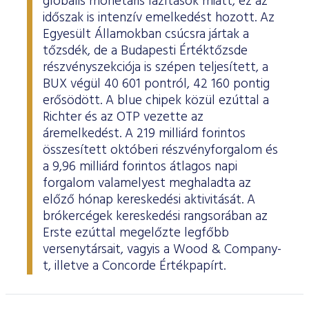
globális monetáris lazítások miatt, ez az
időszak is intenzív emelkedést hozott. Az
Egyesült Államokban csúcsra jártak a
tőzsdék, de a Budapesti Értéktőzsde
részvényszekciója is szépen teljesített, a
BUX végül 40 601 pontról, 42 160 pontig
erősödött. A blue chipek közül ezúttal a
Richter és az OTP vezette az
áremelkedést. A 219 milliárd forintos
összesített októberi részvényforgalom és
a 9,96 milliárd forintos átlagos napi
forgalom valamelyest meghaladta az
előző hónap kereskedési aktivitását. A
brókercégek kereskedési rangsorában az
Erste ezúttal megelőzte legfőbb
versenytársait, vagyis a Wood & Company-
t, illetve a Concorde Értékpapírt.