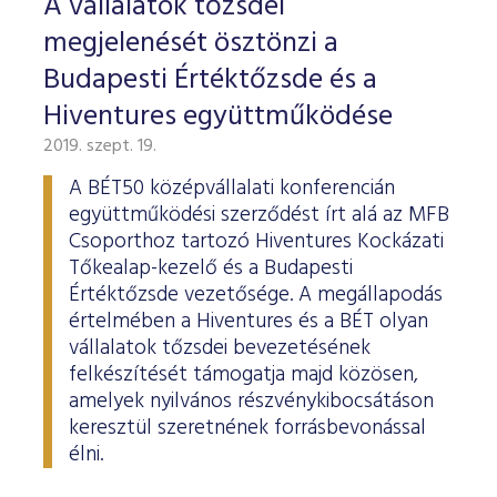
A vállalatok tőzsdei
megjelenését ösztönzi a
Budapesti Értéktőzsde és a
Hiventures együttműködése
2019. szept. 19.
A BÉT50 középvállalati konferencián
együttműködési szerződést írt alá az MFB
Csoporthoz tartozó Hiventures Kockázati
Tőkealap-kezelő és a Budapesti
Értéktőzsde vezetősége. A megállapodás
értelmében a Hiventures és a BÉT olyan
vállalatok tőzsdei bevezetésének
felkészítését támogatja majd közösen,
amelyek nyilvános részvénykibocsátáson
keresztül szeretnének forrásbevonással
élni.