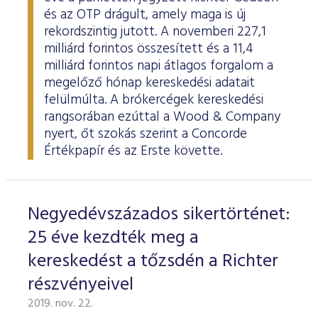
és az OTP drágult, amely maga is új
rekordszintig jutott. A novemberi 227,1
milliárd forintos összesített és a 11,4
milliárd forintos napi átlagos forgalom a
megelőző hónap kereskedési adatait
felülmúlta. A brókercégek kereskedési
rangsorában ezúttal a Wood & Company
nyert, őt szokás szerint a Concorde
Értékpapír és az Erste követte.
Negyedévszázados sikertörténet:
25 éve kezdték meg a
kereskedést a tőzsdén a Richter
részvényeivel
2019. nov. 22.