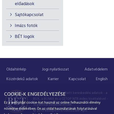
előadások
Sajtókapcsolat
Imázs fotók
BÉT logók
Oldaltérkép
Jogi nyilatkozat
Adatvédelem
Közérdekű adatok
Karrier
Kapcsolat
English
A portálon megjelenített kereskedési adatok - a
COOKIE-K ENGEDÉLYEZÉSE
BUX, a BUMIX és a CETOP NTR index kivételével -
Ez a weboldal cookie-kat használ az online felhasználói élmény
15 perccel késleltetettek.
növelése érdekében. Ön az oldal használatának folytatásával
© 2019 Budapesti Értéktőzsde Nyrt.