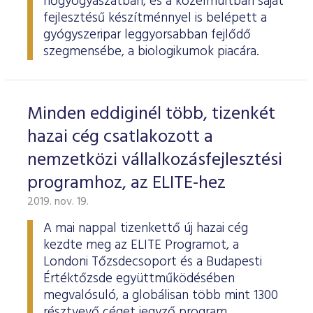
nőgyógyászatban, és a közelmúltban saját
fejlesztésű készítménnyel is belépett a
gyógyszeripar leggyorsabban fejlődő
szegmensébe, a biologikumok piacára.
Minden eddiginél több, tizenkét
hazai cég csatlakozott a
nemzetközi vállalkozásfejlesztési
programhoz, az ELITE-hez
2019. nov. 19.
A mai nappal tizenkettő új hazai cég
kezdte meg az ELITE Programot, a
Londoni Tőzsdecsoport és a Budapesti
Értéktőzsde együttműködésében
megvalósuló, a globálisan több mint 1300
résztvevő céget jegyző program