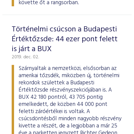
követte őt a rangsorban.
Történelmi csúcson a Budapesti
Értéktőzsde: 44 ezer pont felett
is járt a BUX
2019. dec. 02.
Szárnyaltak a nemzetközi, elsősorban az
amerikai tőzsdék, miközben új, történelmi
rekordok születtek a Budapesti
Értéktőzsde részvényszekciójában is. A
BUX 42 180 pontról, 43 705 pontig
emelkedett, de közben 44 000 pont
feletti záróértékei is voltak. A
csúcsdöntésből minden nagyobb részvény
kivette a részét, de a legjobban a már 25
éve a parketten jegyzett Richter Gedeon