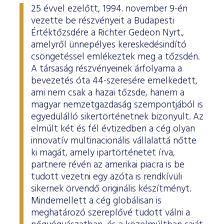
25 évvel ezelőtt, 1994. november 9-én
vezette be részvényeit a Budapesti
Értéktőzsdére a Richter Gedeon Nyrt.,
amelyről ünnepélyes kereskedésindító
csöngetéssel emlékeztek meg a tőzsdén.
A társaság részvényeinek árfolyama a
bevezetés óta 44-szeresére emelkedett,
ami nem csak a hazai tőzsde, hanem a
magyar nemzetgazdaság szempontjából is
egyedülálló sikertörténetnek bizonyult. Az
elmúlt két és fél évtizedben a cég olyan
innovatív multinacionális vállalattá nőtte
ki magát, amely ipartörténetet írva,
partnere révén az amerikai piacra is be
tudott vezetni egy azóta is rendkívüli
sikernek örvendő originális készítményt.
Mindemellett a cég globálisan is
meghatározó szereplővé tudott válni a