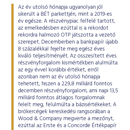
ESG Útmutató
Az év utolsó hónapja ugyanolyan jól
sikerült a BÉT parkettjén, mint a 2019-es
év egésze. A részvénypiac felfelé tartott,
az emelkedésben ezúttal is a rekordot
rekordra halmozó OTP játszotta a vezető
szerepet. Decemberben a bankpapír újabb
8 százalékkal fejelte meg egész éves
kiváló teljesítményét. Az összesített éves
részvényforgalom kismértékben alulmúlta
az egy évvel korábbi értéket, erről
azonban nem az év utolsó hónapja
tehetett, hiszen a 229,8 milliárd forintos
decemberi részvényforgalom, ami napi 13,5
milliárd forintos átlagos forgalomnak
felelt meg, felülmúlta a bázisértékeket. A
brókercégek kereskedési rangsorában a
Wood & Company megverte a mezőnyt,
ezúttal az Erste és a Concorde Értékpapír