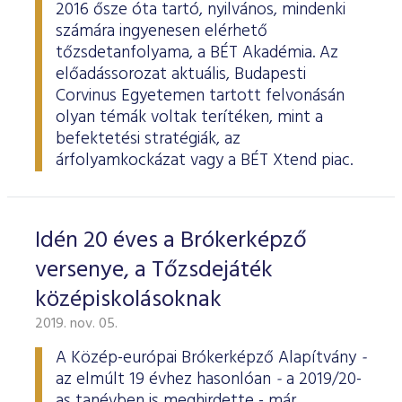
2016 ősze óta tartó, nyilvános, mindenki
számára ingyenesen elérhető
tőzsdetanfolyama, a BÉT Akadémia. Az
előadássorozat aktuális, Budapesti
Corvinus Egyetemen tartott felvonásán
olyan témák voltak terítéken, mint a
befektetési stratégiák, az
árfolyamkockázat vagy a BÉT Xtend piac.
Idén 20 éves a Brókerképző
versenye, a Tőzsdejáték
középiskolásoknak
2019. nov. 05.
A Közép-európai Brókerképző Alapítvány
-
az elmúlt 19 évhez hasonlóan
-
a 2019/20-
as tanévben is meghirdette - már