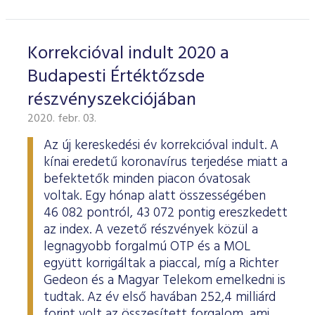
Korrekcióval indult 2020 a
Budapesti Értéktőzsde
részvényszekciójában
2020. febr. 03.
Az új kereskedési év korrekcióval indult. A
kínai eredetű koronavírus terjedése miatt a
befektetők minden piacon óvatosak
voltak. Egy hónap alatt összességében
46 082 pontról, 43 072 pontig ereszkedett
az index. A vezető részvények közül a
legnagyobb forgalmú OTP és a MOL
együtt korrigáltak a piaccal, míg a Richter
Gedeon és a Magyar Telekom emelkedni is
tudtak. Az év első havában 252,4 milliárd
forint volt az összesített forgalom, ami