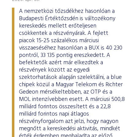
A nemzetközi tőzsdékhez hasonlóan a
Budapesti Értéktőzsdén is változékony
kereskedés mellett erőteljesen
csökkentek a részvényárak. A fejlett
piacok 15-25 százalékos márciusi
visszaeséséhez hasonlóan a BUX is 40 230
pontról, 33 135 pontig ereszkedett. A
befektetők azért már elkezdtek a
részvények között az egyedi
szektorhatások alapján szelektálni, a blue
chipek közül a Magyar Telekom és Richter
Gedeon mérsékeltebben, az OTP és a
MOL intenzívebben esett. A márciusi 500,8
milliárd forintos összesített és a 22,8
milliárd forintos napi átlagos
részvényforgalom azt jelzi, hogy nagyon
megnőtt a kereskedési aktivitás, mindkét
érték érdemben meghaladta az előző