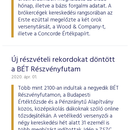
hónap, illetve a bázis forgalmi adatait. A
brókercégek kereskedési rangsorában az
Erste ezúttal megelőzte a két örök
versenytársát, a Wood & Company-t,
illetve a Concorde Értékpapírt.
Új részvételi rekordokat döntött
a BÉT Részvényfutam
2020. ápr. 01.
Több mint 2100-an indultak a negyedik BÉT
Részvényfutamon, a Budapesti
Értéktőzsde és a Pénziránytű Alapítvány
közös, középiskolás diákoknak szóló online
tőzsdejátékán. A vetélkedő versenyzői a
négy kereskedési hét alatt 31 ezernél is