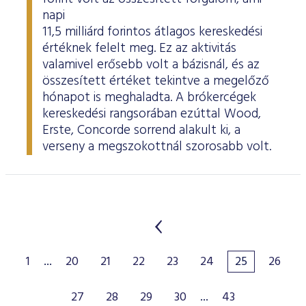
napi
11,5 milliárd forintos átlagos kereskedési
értéknek felelt meg. Ez az aktivitás
valamivel erősebb volt a bázisnál, és az
összesített értéket tekintve a megelőző
hónapot is meghaladta. A brókercégek
kereskedési rangsorában ezúttal Wood,
Erste, Concorde sorrend alakult ki, a
verseny a megszokottnál szorosabb volt.
1
...
20
21
22
23
24
25
26
27
28
29
30
...
43