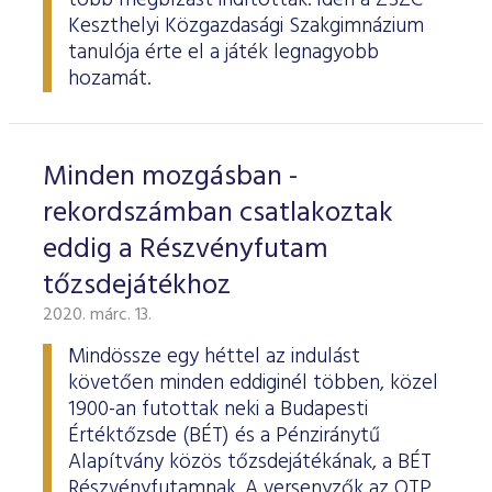
több megbízást indítottak. Idén a ZSZC
Keszthelyi Közgazdasági Szakgimnázium
tanulója érte el a játék legnagyobb
hozamát.
Minden mozgásban -
rekordszámban csatlakoztak
eddig a Részvényfutam
tőzsdejátékhoz
2020. márc. 13.
Mindössze egy héttel az indulást
követően minden eddiginél többen, közel
1900-an futottak neki a Budapesti
Értéktőzsde (BÉT) és a Pénziránytű
Alapítvány közös tőzsdejátékának, a BÉT
Részvényfutamnak. A versenyzők az OTP