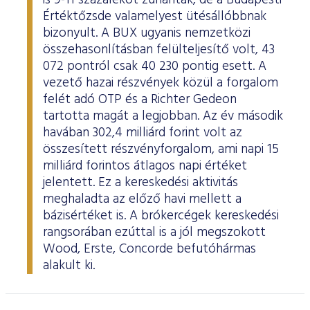
is 9-11 százalékot zuhantak, de a Budapesti
Értéktőzsde valamelyest ütésállóbbnak
bizonyult. A BUX ugyanis nemzetközi
összehasonlításban felülteljesítő volt, 43
072 pontról csak 40 230 pontig esett. A
vezető hazai részvények közül a forgalom
felét adó OTP és a Richter Gedeon
tartotta magát a legjobban. Az év második
havában 302,4 milliárd forint volt az
összesített részvényforgalom, ami napi 15
milliárd forintos átlagos napi értéket
jelentett. Ez a kereskedési aktivitás
meghaladta az előző havi mellett a
bázisértéket is. A brókercégek kereskedési
rangsorában ezúttal is a jól megszokott
Wood, Erste, Concorde befutóhármas
alakult ki.