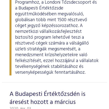
ESG Útmutató
Programhoz, a Londoni Tőzsdecsoport és
a Budapesti Értéktőzsde
együttműködésében megvalósuló,
globálisan több mint 1500 résztvevő
céget jegyző képzéssorozathoz. A
nemzetközi vállalkozásfejlesztést
biztosító program lehetővé teszi a
résztvevő cégek számára a válságálló
üzleti stratégiák megismerését, a
menedzsment krízishelyzetekre való
felkészítését, ezzel hozzájárul a vállalatok
tevékenységének stabilitásához és
versenyképességük fenntartásához.
A Budapesti Értéktőzsdén is
áresést hozott a március
2020. ápr. 03.