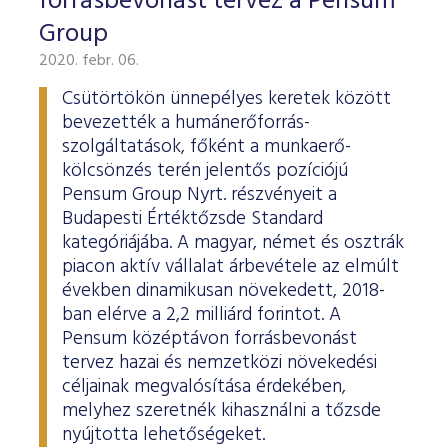
forrásbevonást tervez a Pensum
Group
2020. febr. 06.
Csütörtökön ünnepélyes keretek között
bevezették a humánerőforrás-
szolgáltatások, főként a munkaerő-
kölcsönzés terén jelentős pozíciójú
Pensum Group Nyrt. részvényeit a
Budapesti Értéktőzsde Standard
kategóriájába. A magyar, német és osztrák
piacon aktív vállalat árbevétele az elmúlt
években dinamikusan növekedett, 2018-
ban elérve a 2,2 milliárd forintot. A
Pensum középtávon forrásbevonást
tervez hazai és nemzetközi növekedési
céljainak megvalósítása érdekében,
melyhez szeretnék kihasználni a tőzsde
nyújtotta lehetőségeket.