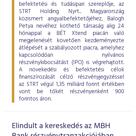
befektetési és tudásipari szereplője, az
STRT Holding Nyrt.. Magyarország
közismert angyalbefektetőjéhez, Balogh
Petya nevéhez köthető társaság alig 24
hónappal a BÉT Xtend piacán való
megjelenését követően kezdeményezte
átlépését a szabályozott piacra, amelyhez
kapcsolódóan nyilvános
részvénykibocsátást (IPO) is végrehajtott.
A növekedési és befektetési célok
finanszírozását célzó részvényjegyzéssel
az STRT végül 1,35 milliárd forint értékben
vont be tőkét részvényenként 900
forintos áron.
Elindult a kereskedés az MBH