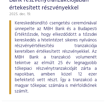
Bank részvénytranzakciójában
értekesített részvényekkel
2025. dec. 19.
Kereskedésindító csengetési ceremóniával
ünnepelte az MBH Bank és a Budapesti
Értéktőzsde, hogy elkezdődött a tőzsdei
kereskedés a hitelintézet sikeres nyilvános
részvényértékesítési tranzakciója
keretében értékesített részvényekkel. Az
MBH Bank a tranzakció volumenét
tekintve az elmúlt 25 év legnagyobb
tőkepiaci részvénytranzakcióját zárta a
napokban, amiben közel 12 ezer
befektető vett részt. Így a tranzakció a
magyar tőkepiac számára is mérföldkőnek
számít.