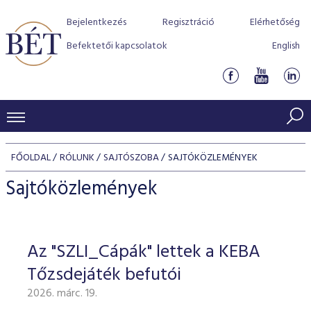
Bejelentkezés
Regisztráció
Elérhetőség
Befektetői kapcsolatok
English
KERESKEDÉSI ADATOK
FŐOLDAL
RÓLUNK
SAJTÓSZOBA
SAJTÓKÖZLEMÉNYEK
INDEXEK
BEFEKTETŐK
Sajtóközlemények
Részvényindexek
Piaci forgalom
Termékcsoportok
KIBOCSÁTÓK
Kötvényindexek
Kedvenc instrumentumok
Szabályozás
Indexek
Részvény és vállalati kötvény tőzsdei bevezetését támoga
Az "SZLI_Cápák" lettek a KEBA
TŐZSDETAGOK
Jelzáloglevél indexek
program
Azonnali Piac
Alkalmazott díjstruktúra
BÉT szabályzatok
Részvény szekció
Tőzsdejáték befutói
Tőzsdetagok, üzletkötők
VENDOROK
Vállalati kötvény indexek
Származékos piac
BÉT Xtend - Részvénypiac egyszerűen
Részvények
Elszámolás
Befektetővédelem
2026. márc. 19.
Hitelpapír szekció
Útmutató a taggá váláshoz