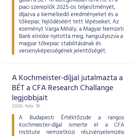
gálán a BÉT 18 kategóriában ismerte el a
piaci szereplők 2025-ös teljesítményét,
díjazva a kiemelkedő eredményeket és a
tőkepiac fejlődéséért tett lépéseiket. Az
eseményt Varga Mihály, a Magyar Nemzeti
Bank elnöke nyitotta meg, hangsúlyozva a
magyar tőkepiac stabilitásának és
versenyképességének jelentőségét.
A Kochmeister-díjjal jutalmazta a
BÉT a CFA Research Challange
legjobbjait
2026. febr. 16.
A Budapesti Értéktőzsde a rangos
Kochmeister-díjjal ismerte el a CFA
Institute nemzetközi részvényelemzési