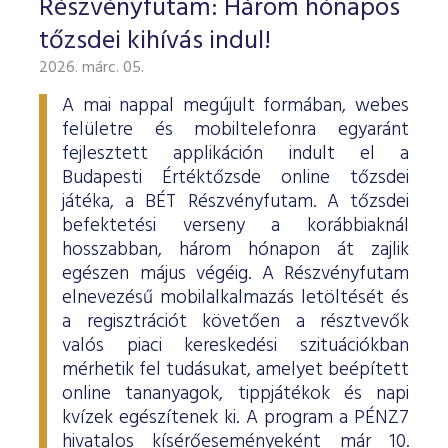
Részvényfutam: Három hónapos
ESG Útmutató
tőzsdei kihívás indul!
2026. márc. 05.
A mai nappal megújult formában, webes
felületre és mobiltelefonra egyaránt
fejlesztett applikáción indult el a
Budapesti Értéktőzsde online tőzsdei
játéka, a BÉT Részvényfutam. A tőzsdei
befektetési verseny a korábbiaknál
hosszabban, három hónapon át zajlik
egészen május végéig. A Részvényfutam
elnevezésű mobilalkalmazás letöltését és
a regisztrációt követően a résztvevők
valós piaci kereskedési szituációkban
mérhetik fel tudásukat, amelyet beépített
online tananyagok, tippjátékok és napi
kvízek egészítenek ki. A program a PÉNZ7
hivatalos kísérőeseményeként már 10.