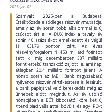
tőzsde 2025-ös éve
2026. jan. 05.
Szárnyalt 2025-ben a Budapesti
Értéktőzsde elsődleges részvénymutatója,
amely az év során több alkalommal is új
csúcsot ért el. A BUX index a tavalyi év
során 40 százalékot emelkedett és végül
111 031,79 ponton zárt. Az éves
részvényforgalom 4 453 milliárd forintot
tett ki, míg decemberben 387 milliárd
forint értékű tranzakció zajlott le, ami napi
átlagban 20,4 milliárd forintot jelent. A
hónap során az MBH Bank nagyszabású
nyilvános részvényértékesítése is lezárult,
a bank papírjaival való kereskedés még az
ünnepek előtt megindult. Az év utolsó
hónapjában a BÉT kibocsátói köre két új
Xtend piaci vállalattal bővült, és egy IPO-t