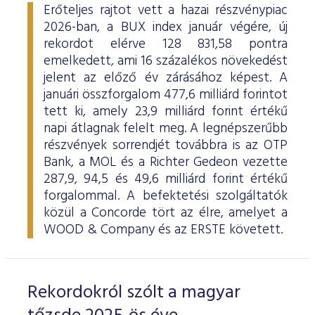
Erőteljes rajtot vett a hazai részvénypiac
2026-ban, a BUX index január végére, új
rekordot elérve 128 831,58 pontra
emelkedett, ami 16 százalékos növekedést
jelent az előző év zárásához képest. A
januári összforgalom 477,6 milliárd forintot
tett ki, amely 23,9 milliárd forint értékű
napi átlagnak felelt meg. A legnépszerűbb
részvények sorrendjét továbbra is az OTP
Bank, a MOL és a Richter Gedeon vezette
287,9, 94,5 és 49,6 milliárd forint értékű
forgalommal. A befektetési szolgáltatók
közül a Concorde tört az élre, amelyet a
WOOD & Company és az ERSTE követett.
Rekordokról szólt a magyar