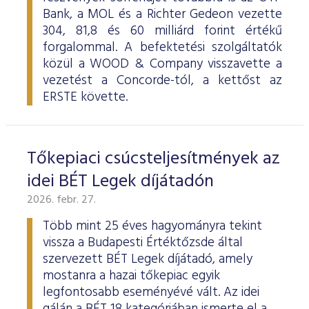
Bank, a MOL és a Richter Gedeon vezette
304, 81,8 és 60 milliárd forint értékű
forgalommal. A befektetési szolgáltatók
közül a WOOD & Company visszavette a
vezetést a Concorde-tól, a kettőst az
ERSTE követte.
Tőkepiaci csúcsteljesítmények az
idei BÉT Legek díjátadón
2026. febr. 27.
Több mint 25 éves hagyományra tekint
vissza a Budapesti Értéktőzsde által
szervezett BÉT Legek díjátadó, amely
mostanra a hazai tőkepiac egyik
legfontosabb eseményévé vált. Az idei