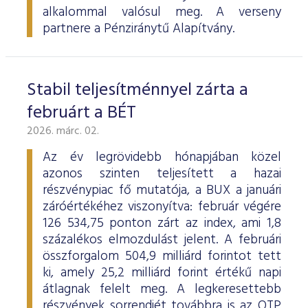
alkalommal valósul meg. A verseny
partnere a Pénziránytű Alapítvány.
Stabil teljesítménnyel zárta a
februárt a BÉT
2026. márc. 02.
Az év legrövidebb hónapjában közel
azonos szinten teljesített a hazai
részvénypiac fő mutatója, a BUX a januári
záróértékéhez viszonyítva: február végére
126 534,75 ponton zárt az index, ami 1,8
százalékos elmozdulást jelent. A februári
összforgalom 504,9 milliárd forintot tett
ki, amely 25,2 milliárd forint értékű napi
átlagnak felelt meg. A legkeresettebb
részvények sorrendjét továbbra is az OTP