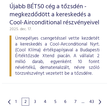
Újabb BÉT50 cég a tőzsdén -
megkezdődött a kereskedés a
Cool-Airconditional részvényeivel
2025. dec. 17.
Ünnepélyes csengetéssel vette kezdetét
a kereskedés a Cool-Airconditional Nyrt.
(Cool Klíma) értékpapírjaival a Budapesti
Értéktőzsde Xtend piacán. A vállalat 2
millió darab, egyenként 10 forint
névértékű, dematerializált, névre szóló
törzsrészvényt vezetett be a tőzsdére.
1
2
3
4
5
6
7
...
43