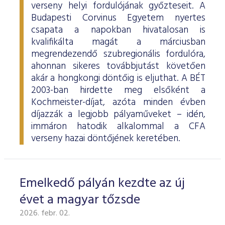
verseny helyi fordulójának győzteseit. A
Budapesti Corvinus Egyetem nyertes
csapata a napokban hivatalosan is
kvalifikálta magát a márciusban
megrendezendő szubregionális fordulóra,
ahonnan sikeres továbbjutást követően
akár a hongkongi döntőig is eljuthat. A BÉT
2003-ban hirdette meg elsőként a
Kochmeister-díjat, azóta minden évben
díjazzák a legjobb pályaműveket – idén,
immáron hatodik alkalommal a CFA
verseny hazai döntőjének keretében.
Emelkedő pályán kezdte az új
évet a magyar tőzsde
2026. febr. 02.