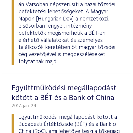
ESG Útmutató
án Varsóban népszerűsíti a hazai tőzsdei
befektetési lehetőségeket. A Magyar
Napon [Hungarian Day] a nemzetközi,
elsősorban lengyel, intézményi
befektetők megismerhetik a BÉT-en
elérhető vállalatokat és személyes
találkozók keretében öt magyar tőzsdei
cég vezetőjével is megbeszéléseket
folytatnak majd.
Együttműködési megállapodást
kötött a BÉT és a Bank of China
2017. jan. 24.
Együttműködési megállapodást kötött a
Budapesti Értéktőzsde (BÉT) és a Bank of
China (BoC), ami lehetővé teszi a tőkepiaci