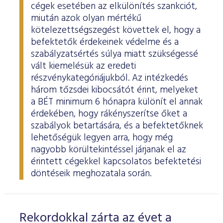
cégek esetében az elkülönítés szankciót,
miután azok olyan mértékű
kötelezettségszegést követtek el, hogy a
befektetők érdekeinek védelme és a
szabályzatsértés súlya miatt szükségessé
vált kiemelésük az eredeti
részvénykategóriájukból. Az intézkedés
három tőzsdei kibocsátót érint, melyeket
a BÉT minimum 6 hónapra különít el annak
érdekében, hogy rákényszerítse őket a
szabályok betartására, és a befektetőknek
lehetőségük legyen arra, hogy még
nagyobb körültekintéssel járjanak el az
érintett cégekkel kapcsolatos befektetési
döntéseik meghozatala során.
Rekordokkal zárta az évet a