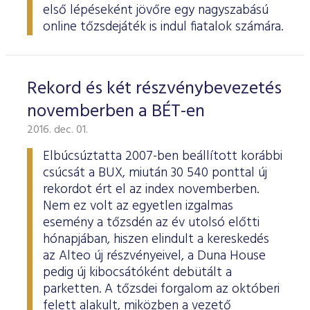
első lépéseként jövőre egy nagyszabású
online tőzsdejáték is indul fiatalok számára.
Rekord és két részvénybevezetés
novemberben a BÉT-en
2016. dec. 01.
Elbúcsúztatta 2007-ben beállított korábbi
csúcsát a BUX, miután 30 540 ponttal új
rekordot ért el az index novemberben.
Nem ez volt az egyetlen izgalmas
esemény a tőzsdén az év utolsó előtti
hónapjában, hiszen elindult a kereskedés
az Alteo új részvényeivel, a Duna House
pedig új kibocsátóként debütált a
parketten. A tőzsdei forgalom az októberi
felett alakult, miközben a vezető