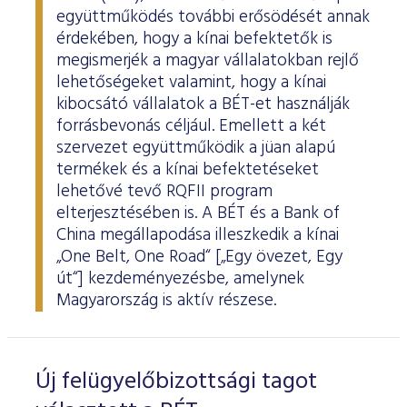
együttműködés további erősödését annak
érdekében, hogy a kínai befektetők is
megismerjék a magyar vállalatokban rejlő
lehetőségeket valamint, hogy a kínai
kibocsátó vállalatok a BÉT-et használják
forrásbevonás céljául. Emellett a két
szervezet együttműködik a jüan alapú
termékek és a kínai befektetéseket
lehetővé tevő RQFII program
elterjesztésében is. A BÉT és a Bank of
China megállapodása illeszkedik a kínai
„One Belt, One Road“ [„Egy övezet, Egy
út“] kezdeményezésbe, amelynek
Magyarország is aktív részese.
Új felügyelőbizottsági tagot