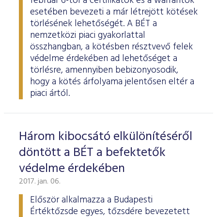
február 6-tól a certifikátok és a warrantok
esetében bevezeti a már létrejött kötések
törlésének lehetőségét. A BÉT a
nemzetközi piaci gyakorlattal
összhangban, a kötésben résztvevő felek
védelme érdekében ad lehetőséget a
törlésre, amennyiben bebizonyosodik,
hogy a kötés árfolyama jelentősen eltér a
piaci ártól.
Három kibocsátó elkülönítéséről
döntött a BÉT a befektetők
védelme érdekében
2017. jan. 06.
Először alkalmazza a Budapesti
Értéktőzsde egyes, tőzsdére bevezetett