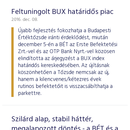
Feltuningolt BUX határidős piac
2016. dec. 08.
Újabb fejlesztés fokozhatja a Budapesti
Értéktőzsde iránti érdeklődést, miután
december 5-én a BÉT az Erste Befektetési
Zrt.-vel és az OTP Bank Nyrt.-vel közösen
elindította az árjegyzést a BUX index
határidős kereskedésében. Az újításnak
köszönhetően a Tőzsde nemcsak az új,
hanem a kilencvenes/kétezres évek
rutinos befektetőit is visszacsábíthatja a
parkettre.
Szilárd alap, stabil háttér,
megalapozott döntés - a BÉT és a