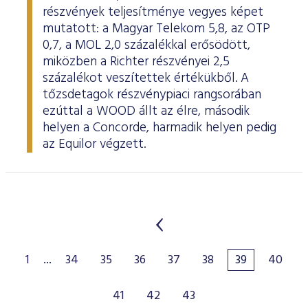
részvények teljesítménye vegyes képet
mutatott: a Magyar Telekom 5,8, az OTP
0,7, a MOL 2,0 százalékkal erősödött,
miközben a Richter részvényei 2,5
százalékot veszítettek értékükből. A
tőzsdetagok részvénypiaci rangsorában
ezúttal a WOOD állt az élre, második
helyen a Concorde, harmadik helyen pedig
az Equilor végzett.
1
...
34
35
36
37
38
39
40
41
42
43