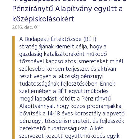
Pénziránytű Alapítvány együtt a
középiskolásokért
2016. dec. 01.
A Budapesti Értéktőzsde (BÉT)
stratégiájának kiemelt célja, hogy a
gazdaság katalizátoraként működő
tőzsdével kapcsolatos ismereteket minél
szélesebb körben terjessze, és aktívan
részt vegyen a lakosság pénzügyi
tudatosságának fejlesztésében. Ennek
szellemében a BÉT együttműködési
megállapodást kötött a Pénziránytű
Alapítvánnyal, hogy közös programjaikkal
bővítsék a 14-18 éves korosztály alapvető
pénzügyi, tőzsdei ismereteit, és fejlesszék
befektetői tudatosságukat. A két
szervezet közötti együttműködés egyik