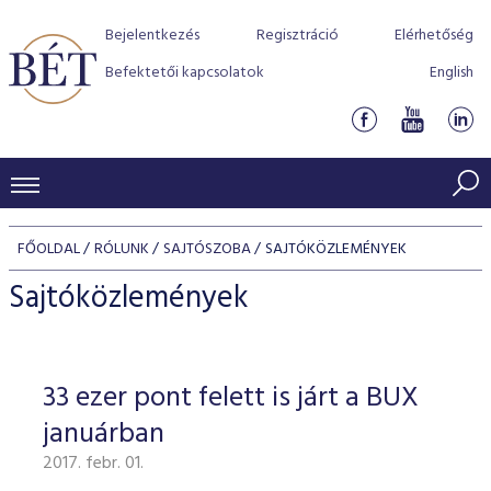
Bejelentkezés
Regisztráció
Elérhetőség
Befektetői kapcsolatok
English
KERESKEDÉSI ADATOK
FŐOLDAL
RÓLUNK
SAJTÓSZOBA
SAJTÓKÖZLEMÉNYEK
INDEXEK
BEFEKTETŐK
Sajtóközlemények
Részvényindexek
Piaci forgalom
Termékcsoportok
KIBOCSÁTÓK
Kötvényindexek
Kedvenc instrumentumok
Szabályozás
Indexek
Részvény és vállalati kötvény tőzsdei bevezetését támoga
33 ezer pont felett is járt a BUX
TŐZSDETAGOK
Jelzáloglevél indexek
program
Azonnali Piac
Alkalmazott díjstruktúra
BÉT szabályzatok
Részvény szekció
januárban
Tőzsdetagok, üzletkötők
VENDOROK
Vállalati kötvény indexek
Származékos piac
BÉT Xtend - Részvénypiac egyszerűen
Részvények
Elszámolás
Befektetővédelem
2017. febr. 01.
Hitelpapír szekció
Útmutató a taggá váláshoz