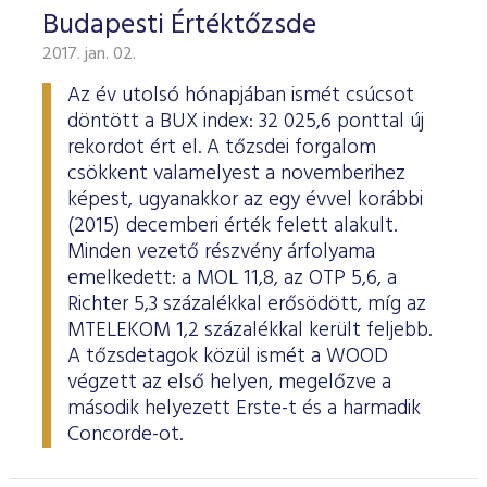
Budapesti Értéktőzsde
2017. jan. 02.
Az év utolsó hónapjában ismét csúcsot
döntött a BUX index: 32 025,6 ponttal új
rekordot ért el. A tőzsdei forgalom
csökkent valamelyest a novemberihez
képest, ugyanakkor az egy évvel korábbi
(2015) decemberi érték felett alakult.
Minden vezető részvény árfolyama
emelkedett: a MOL 11,8, az OTP 5,6, a
Richter 5,3 százalékkal erősödött, míg az
MTELEKOM 1,2 százalékkal került feljebb.
A tőzsdetagok közül ismét a WOOD
végzett az első helyen, megelőzve a
második helyezett Erste-t és a harmadik
Concorde-ot.