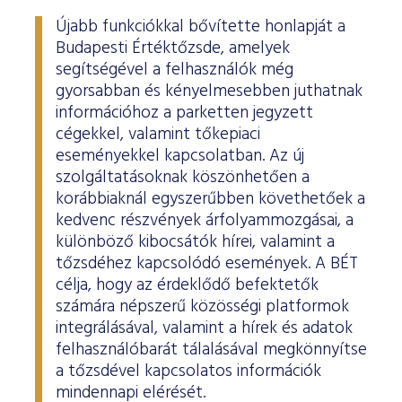
Újabb funkciókkal bővítette honlapját a
Budapesti Értéktőzsde, amelyek
segítségével a felhasználók még
gyorsabban és kényelmesebben juthatnak
információhoz a parketten jegyzett
cégekkel, valamint tőkepiaci
eseményekkel kapcsolatban. Az új
szolgáltatásoknak köszönhetően a
korábbiaknál egyszerűbben követhetőek a
kedvenc részvények árfolyammozgásai, a
különböző kibocsátók hírei, valamint a
tőzsdéhez kapcsolódó események. A BÉT
célja, hogy az érdeklődő befektetők
számára népszerű közösségi platformok
integrálásával, valamint a hírek és adatok
felhasználóbarát tálalásával megkönnyítse
a tőzsdével kapcsolatos információk
mindennapi elérését.