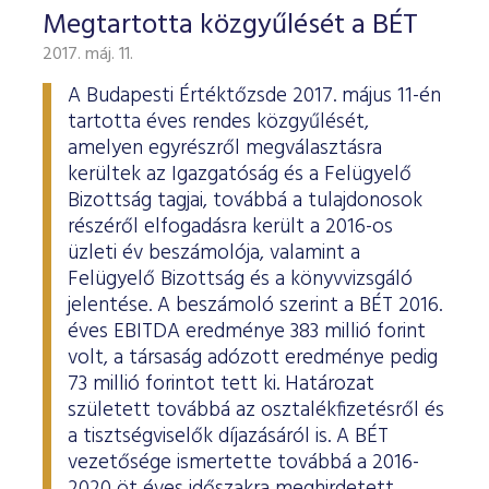
Megtartotta közgyűlését a BÉT
2017. máj. 11.
A Budapesti Értéktőzsde 2017. május 11-én
tartotta éves rendes közgyűlését,
amelyen egyrészről megválasztásra
kerültek az Igazgatóság és a Felügyelő
Bizottság tagjai, továbbá a tulajdonosok
részéről elfogadásra került a 2016-os
üzleti év beszámolója, valamint a
Felügyelő Bizottság és a könyvvizsgáló
jelentése. A beszámoló szerint a BÉT 2016.
éves EBITDA eredménye 383 millió forint
volt, a társaság adózott eredménye pedig
73 millió forintot tett ki. Határozat
született továbbá az osztalékfizetésről és
a tisztségviselők díjazásáról is. A BÉT
vezetősége ismertette továbbá a 2016-