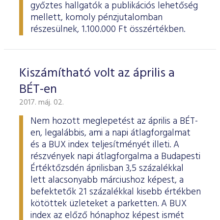
győztes hallgatók a publikációs lehetőség
mellett, komoly pénzjutalomban
részesülnek, 1.100.000 Ft összértékben.
Kiszámítható volt az április a
BÉT-en
2017. máj. 02.
Nem hozott meglepetést az április a BÉT-
en, legalábbis, ami a napi átlagforgalmat
és a BUX index teljesítményét illeti. A
részvények napi átlagforgalma a Budapesti
Értéktőzsdén áprilisban 3,5 százalékkal
lett alacsonyabb márciushoz képest, a
befektetők 21 százalékkal kisebb értékben
kötöttek üzleteket a parketten. A BUX
index az előző hónaphoz képest ismét