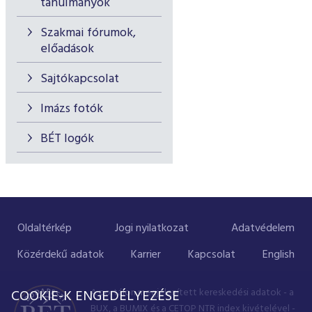
tanulmányok
Szakmai fórumok,
előadások
Sajtókapcsolat
Imázs fotók
BÉT logók
Oldaltérkép
Jogi nyilatkozat
Adatvédelem
Közérdekű adatok
Karrier
Kapcsolat
English
A portálon megjelenített kereskedési adatok - a
COOKIE-K ENGEDÉLYEZÉSE
BUX, a BUMIX és a CETOP NTR index kivételével -