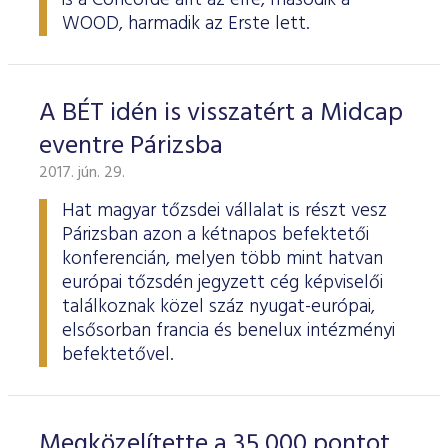
is a Concorde állt az élre, második a
WOOD, harmadik az Erste lett.
A BÉT idén is visszatért a Midcap
eventre Párizsba
2017. jún. 29.
Hat magyar tőzsdei vállalat is részt vesz
Párizsban azon a kétnapos befektetői
konferencián, melyen több mint hatvan
európai tőzsdén jegyzett cég képviselői
találkoznak közel száz nyugat-európai,
elsősorban francia és benelux intézményi
befektetővel.
Megközelítette a 35 000 pontot