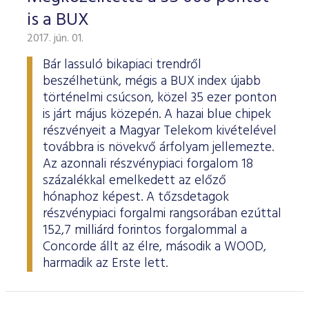
is a BUX
2017. jún. 01.
Bár lassuló bikapiaci trendről
beszélhetünk, mégis a BUX index újabb
történelmi csúcson, közel 35 ezer ponton
is járt május közepén. A hazai blue chipek
részvényeit a Magyar Telekom kivételével
továbbra is növekvő árfolyam jellemezte.
Az azonnali részvénypiaci forgalom 18
százalékkal emelkedett az előző
hónaphoz képest. A tőzsdetagok
részvénypiaci forgalmi rangsorában ezúttal
152,7 milliárd forintos forgalommal a
Concorde állt az élre, második a WOOD,
harmadik az Erste lett.