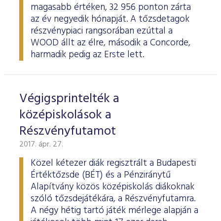
magasabb értéken, 32 956 ponton zárta
az év negyedik hónapját. A tőzsdetagok
részvénypiaci rangsorában ezúttal a
WOOD állt az élre, második a Concorde,
harmadik pedig az Erste lett.
Végigsprintelték a
középiskolások a
Részvényfutamot
2017. ápr. 27.
Közel kétezer diák regisztrált a Budapesti
Értéktőzsde (BÉT) és a Pénziránytű
Alapítvány közös középiskolás diákoknak
szóló tőzsdejátékára, a Részvényfutamra.
A négy hétig tartó játék mérlege alapján a