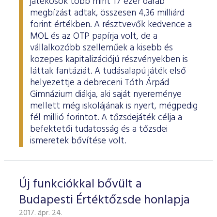
játékosok több mint 17 ezer darab
megbízást adtak, összesen 4,36 milliárd
forint értékben. A résztvevők kedvence a
MOL és az OTP papírja volt, de a
vállalkozóbb szelleműek a kisebb és
közepes kapitalizációjú részvényekben is
láttak fantáziát. A tudásalapú játék első
helyezettje a debreceni Tóth Árpád
Gimnázium diákja, aki saját nyereménye
mellett még iskolájának is nyert, mégpedig
fél millió forintot. A tőzsdejáték célja a
befektetői tudatosság és a tőzsdei
ismeretek bővítése volt.
Új funkciókkal bővült a
Budapesti Értéktőzsde honlapja
2017. ápr. 24.