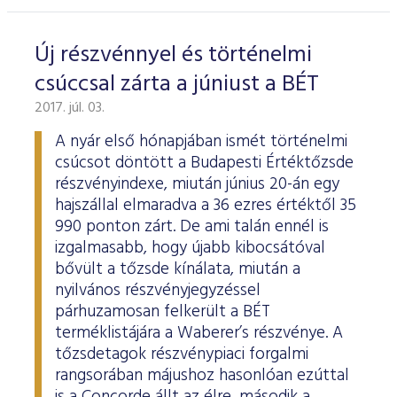
ESG Útmutató
Új részvénnyel és történelmi
csúccsal zárta a júniust a BÉT
2017. júl. 03.
A nyár első hónapjában ismét történelmi
csúcsot döntött a Budapesti Értéktőzsde
részvényindexe, miután június 20-án egy
hajszállal elmaradva a 36 ezres értéktől 35
990 ponton zárt. De ami talán ennél is
izgalmasabb, hogy újabb kibocsátóval
bővült a tőzsde kínálata, miután a
nyilvános részvényjegyzéssel
párhuzamosan felkerült a BÉT
terméklistájára a Waberer’s részvénye. A
tőzsdetagok részvénypiaci forgalmi
rangsorában májushoz hasonlóan ezúttal