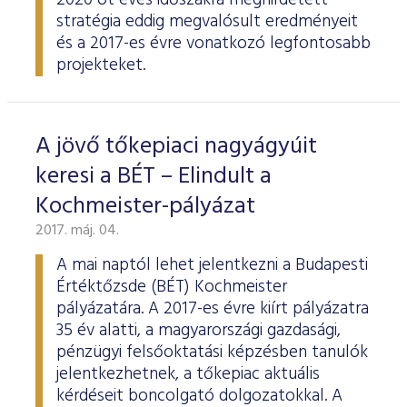
2020 öt éves időszakra meghirdetett
stratégia eddig megvalósult eredményeit
és a 2017-es évre vonatkozó legfontosabb
projekteket.
A jövő tőkepiaci nagyágyúit
keresi a BÉT – Elindult a
Kochmeister-pályázat
2017. máj. 04.
A mai naptól lehet jelentkezni a Budapesti
Értéktőzsde (BÉT) Kochmeister
pályázatára. A 2017-es évre kiírt pályázatra
35 év alatti, a magyarországi gazdasági,
pénzügyi felsőoktatási képzésben tanulók
jelentkezhetnek, a tőkepiac aktuális
kérdéseit boncolgató dolgozatokkal. A