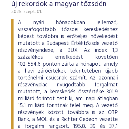
új rekordok a magyar tőzsdén
2025. szept. 01.
A nyári hónapokban jellemző,
visszafogottabb tőzsdei kereskedéshez
képest továbbra is erőteljes növekedést
mutatott a Budapesti Értéktőzsde vezető
részvényindexe, a BUX. Az index 1,3
százalékos emelkedést követően
102 554,6 ponton zárta a hónapot, amely
a havi záróértékek tekintetében újabb
történelmi csúcsnak számít. Az azonnali
részvénypiac nyugodtabb forgalmat
mutatott, a kereskedés összértéke 301,9
milliárd forintot tett ki, ami napi átlagban
15,1 milliárd forintnak felel meg. A vezető
részvények között továbbra is az OTP
Bank, a MOL és a Richter Gedeon vezette
a forgalmi rangsort, 195,8, 39 és 37,1