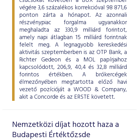
csúcsokat követően a BUX szeptember
ESG Útmutató
végére 3,6 százalékos korrekcióval 98 871,6
ponton zárta a hónapot. Az azonnali
részvénypiac forgalma ugyanakkor
meghaladta az 330,9 milliárd forintot,
amely napi átlagban 15 milliárd forintnak
felelt meg. A legnagyobb kereskedési
aktivitás szeptemberben is az OTP Bank, a
Richter Gedeon és a MOL papírjaihoz
kapcsolódott, 206,9, 40,4 és 32,8 milliárd
forintos értékben. A brókercégek
élmezőnyében megtartotta előző havi
vezető pozícióját a WOOD & Company,
akit a Concorde és az ERSTE követett.
Nemzetközi díjat hozott haza a
Budapesti Értéktőzsde