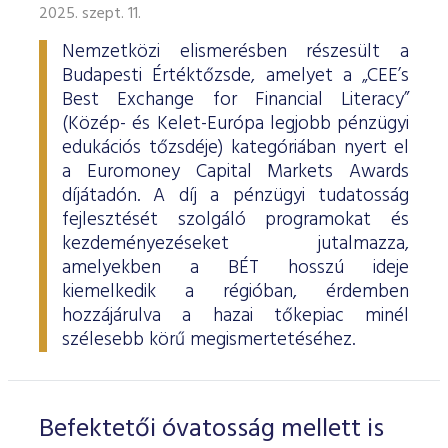
2025. szept. 11.
Nemzetközi elismerésben részesült a
Budapesti Értéktőzsde, amelyet a „CEE’s
Best Exchange for Financial Literacy”
(Közép- és Kelet-Európa legjobb pénzügyi
edukációs tőzsdéje) kategóriában nyert el
a Euromoney Capital Markets Awards
díjátadón. A díj a pénzügyi tudatosság
fejlesztését szolgáló programokat és
kezdeményezéseket jutalmazza,
amelyekben a BÉT hosszú ideje
kiemelkedik a régióban, érdemben
hozzájárulva a hazai tőkepiac minél
szélesebb körű megismertetéséhez.
Befektetői óvatosság mellett is