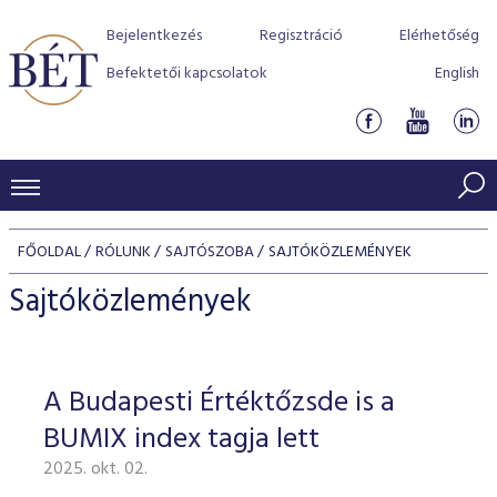
Bejelentkezés
Regisztráció
Elérhetőség
Befektetői kapcsolatok
English
KERESKEDÉSI ADATOK
FŐOLDAL
RÓLUNK
SAJTÓSZOBA
SAJTÓKÖZLEMÉNYEK
INDEXEK
BEFEKTETŐK
Sajtóközlemények
Részvényindexek
Piaci forgalom
Termékcsoportok
KIBOCSÁTÓK
Kötvényindexek
Kedvenc instrumentumok
Szabályozás
Indexek
Részvény és vállalati kötvény tőzsdei bevezetését támoga
A Budapesti Értéktőzsde is a
TŐZSDETAGOK
Jelzáloglevél indexek
program
Azonnali Piac
Alkalmazott díjstruktúra
BÉT szabályzatok
Részvény szekció
BUMIX index tagja lett
Tőzsdetagok, üzletkötők
VENDOROK
Vállalati kötvény indexek
Származékos piac
BÉT Xtend - Részvénypiac egyszerűen
Részvények
Elszámolás
Befektetővédelem
2025. okt. 02.
Hitelpapír szekció
Útmutató a taggá váláshoz