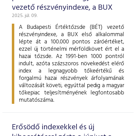
vezető részvényindexe, a BUX
2025. júl. 09.
A Budapesti Értéktőzsde (BÉT) vezető
részvényindexe, a BUX első alkalommal
lépte át a 100.000 pontos záróértéket,
ezzel új történelmi mérföldkövet ért el a
hazai tőzsde. Az 1991-ben 1000 pontról
indult, azóta százszoros növekedést elérő
index a legnagyobb tőkeértékű és
forgalmú hazai részvények árfolyamának
változását követi, egyúttal pedig a magyar
tőkepiac teljesítményének legfontosabb
mutatószáma.
Erősödő indexekkel és új