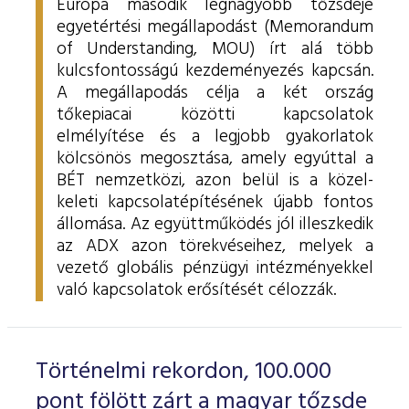
Európa második legnagyobb tőzsdéje
egyetértési megállapodást (Memorandum
of Understanding, MOU) írt alá több
kulcsfontosságú kezdeményezés kapcsán.
A megállapodás célja a két ország
tőkepiacai közötti kapcsolatok
elmélyítése és a legjobb gyakorlatok
kölcsönös megosztása, amely egyúttal a
BÉT nemzetközi, azon belül is a közel-
keleti kapcsolatépítésének újabb fontos
állomása. Az együttműködés jól illeszkedik
az ADX azon törekvéseihez, melyek a
vezető globális pénzügyi intézményekkel
való kapcsolatok erősítését célozzák.
Történelmi rekordon, 100.000
pont fölött zárt a magyar tőzsde