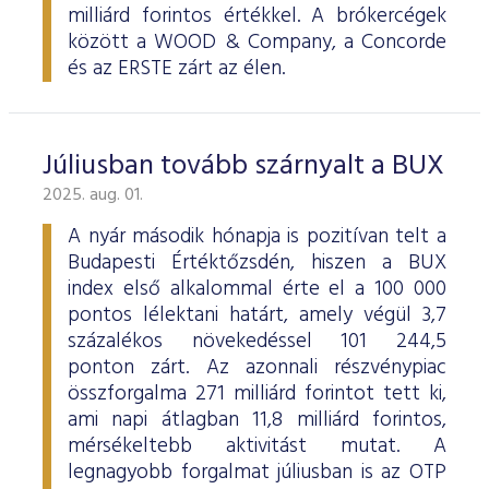
milliárd forintos értékkel. A brókercégek
között a WOOD & Company, a Concorde
és az ERSTE zárt az élen.
Júliusban tovább szárnyalt a BUX
2025. aug. 01.
A nyár második hónapja is pozitívan telt a
Budapesti Értéktőzsdén, hiszen a BUX
index első alkalommal érte el a 100 000
pontos lélektani határt, amely végül 3,7
százalékos növekedéssel 101 244,5
ponton zárt. Az azonnali részvénypiac
összforgalma 271 milliárd forintot tett ki,
ami napi átlagban 11,8 milliárd forintos,
mérsékeltebb aktivitást mutat. A
legnagyobb forgalmat júliusban is az OTP