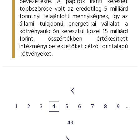
bevezetésre. A papírok iránti kereslet
többszöröse volt az eredetileg 5 milliárd
forintnyi felajánlott mennyiségnek, így az
állami tulajdonú energetikai vállalat a
kötvényaukción keresztül közel 15 milliárd
forint összértékben értékesített
intézményi befektetőket célzó forintalapú
kötvényeket.
1
2
3
4
5
6
7
8
9
...
43