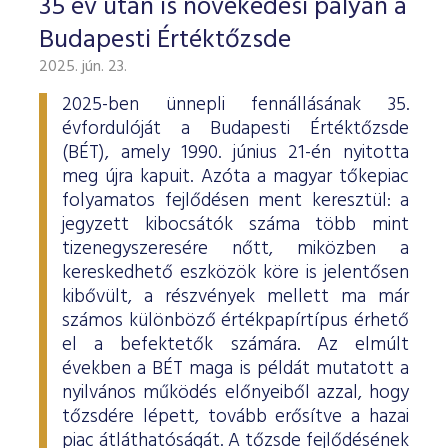
35 év után is növekedési pályán a
Budapesti Értéktőzsde
2025. jún. 23.
2025-ben ünnepli fennállásának 35.
évfordulóját a Budapesti Értéktőzsde
(BÉT), amely 1990. június 21-én nyitotta
meg újra kapuit. Azóta a magyar tőkepiac
folyamatos fejlődésen ment keresztül: a
jegyzett kibocsátók száma több mint
tizenegyszeresére nőtt, miközben a
kereskedhető eszközök köre is jelentősen
kibővült, a részvények mellett ma már
számos különböző értékpapírtípus érhető
el a befektetők számára. Az elmúlt
években a BÉT maga is példát mutatott a
nyilvános működés előnyeiből azzal, hogy
tőzsdére lépett, tovább erősítve a hazai
piac átláthatóságát. A tőzsde fejlődésének