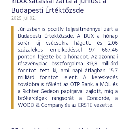
kibocsátással zárta a júniust a
Budapesti Értéktőzsde
2025. júl. 02.
Júniusban is pozitív teljesítménnyel zárt a
Budapesti Értéktőzsde. A BUX a hónap
során új csúcsokra hágott, és 2,06
százalékos emelkedéssel 97 667,46
ponton fejezte be a hónapot. Az azonnali
részvénypiac összforgalma 313,8 milliárd
forintot tett ki, ami napi átlagban 15,7
milliárd forintot jelent. A kereskedés
továbbra is főként az OTP Bank, a MOL és
a Richter Gedeon papírjaival zajlott, míg a
brókercégek rangsorát a Concorde, a
WOOD & Company és az ERSTE vezette.