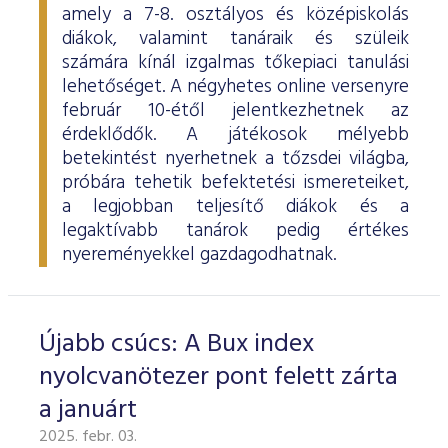
amely a 7-8. osztályos és középiskolás
diákok, valamint tanáraik és szüleik
számára kínál izgalmas tőkepiaci tanulási
lehetőséget. A négyhetes online versenyre
február 10-étől jelentkezhetnek az
érdeklődők. A játékosok mélyebb
betekintést nyerhetnek a tőzsdei világba,
próbára tehetik befektetési ismereteiket,
a legjobban teljesítő diákok és a
legaktívabb tanárok pedig értékes
nyereményekkel gazdagodhatnak.
Újabb csúcs: A Bux index
nyolcvanötezer pont felett zárta
a januárt
2025. febr. 03.