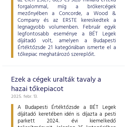
az élen 250,7, 68,9 és 36,8 milliárd értékű
forgalommal, míg a brókercégek
mezőnyében a Concorde, a Wood &
Company és az ERSTE kereskedtek a
legnagyobb volumenben. Február egyik
legfontosabb eseménye a BÉT Legek
díjátadó volt, amelyen a Budapesti
Értéktőzsde 21 kategóriában ismerte el a
tőkepiac meghatározó szereplőit.
Ezek a cégek uralták tavaly a
hazai tőkepiacot
2025. febr. 13.
A Budapesti Értéktőzsde a BÉT Legek
díjátadó keretében idén is díjazta a pesti
parkett 2024. évi kiemelkedő