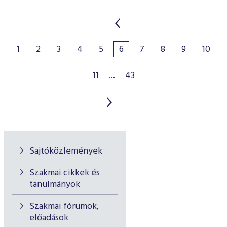
1
2
3
4
5
6
7
8
9
10
11
...
43
Sajtóközlemények
Szakmai cikkek és
tanulmányok
Szakmai fórumok,
előadások