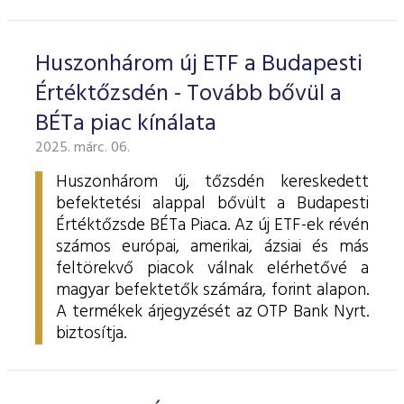
ESG Útmutató
Huszonhárom új ETF a Budapesti
Értéktőzsdén - Tovább bővül a
BÉTa piac kínálata
2025. márc. 06.
Huszonhárom új, tőzsdén kereskedett
befektetési alappal bővült a Budapesti
Értéktőzsde BÉTa Piaca. Az új ETF-ek révén
számos európai, amerikai, ázsiai és más
feltörekvő piacok válnak elérhetővé a
magyar befektetők számára, forint alapon.
A termékek árjegyzését az OTP Bank Nyrt.
biztosítja.