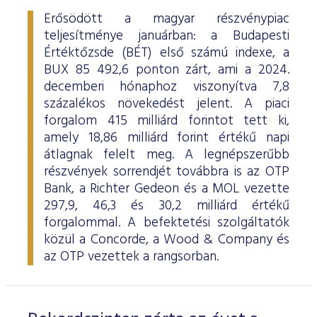
Erősödött a magyar részvénypiac
teljesítménye januárban: a Budapesti
Értéktőzsde (BÉT) első számú indexe, a
BUX 85 492,6 ponton zárt, ami a 2024.
decemberi hónaphoz viszonyítva 7,8
százalékos növekedést jelent. A piaci
forgalom 415 milliárd forintot tett ki,
amely 18,86 milliárd forint értékű napi
átlagnak felelt meg. A legnépszerűbb
részvények sorrendjét továbbra is az OTP
Bank, a Richter Gedeon és a MOL vezette
297,9, 46,3 és 30,2 milliárd értékű
forgalommal. A befektetési szolgáltatók
közül a Concorde, a Wood & Company és
az OTP vezettek a rangsorban.