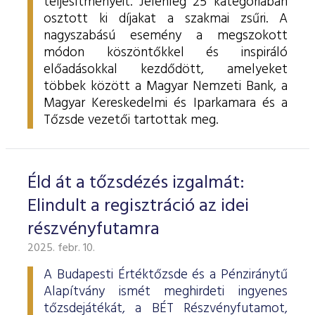
teljesítményeit. Jelenleg 25 kategóriában
osztott ki díjakat a szakmai zsűri. A
nagyszabású esemény a megszokott
módon köszöntőkkel és inspiráló
előadásokkal kezdődött, amelyeket
többek között a Magyar Nemzeti Bank, a
Magyar Kereskedelmi és Iparkamara és a
Tőzsde vezetői tartottak meg.
Éld át a tőzsdézés izgalmát:
Elindult a regisztráció az idei
részvényfutamra
2025. febr. 10.
A Budapesti Értéktőzsde és a Pénziránytű
Alapítvány ismét meghirdeti ingyenes
tőzsdejátékát, a BÉT Részvényfutamot,