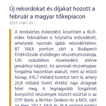
Új rekordokat és díjakat hozott a
február a magyar tőkepiacon
2025. márc. 03.
A lendületes évkezdést követően a BUX-
index februárban is folytatta erősödését,
amelynek nyomán újabb rekordértéken,
87 146,6 ponton zárt a Budapesti
Értéktőzsde elsődleges részvénymutatója,
1,93 százalékos növekedést elérve
januárhoz képest. Az azonnali részvénypiac
forgalma hasonlóan alakult, mint az előző
hónap, 415,7 milliárd forintot tett ki, amely
20,8 milliárd forint értékű napi átlagnak
felel meg. A legnagyobb forgalmat
bonyolító részvények között ezúttal is az
OTP Bank, a Richter Gedeon és a MOL zárt