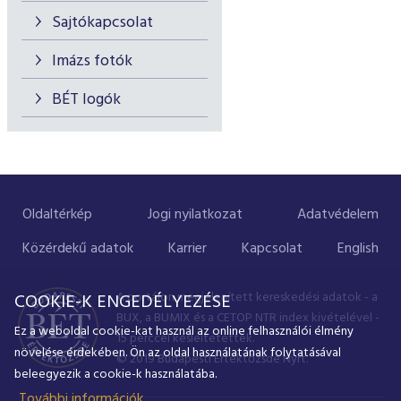
Sajtókapcsolat
Imázs fotók
BÉT logók
Oldaltérkép
Jogi nyilatkozat
Adatvédelem
Közérdekű adatok
Karrier
Kapcsolat
English
A portálon megjelenített kereskedési adatok - a
COOKIE-K ENGEDÉLYEZÉSE
BUX, a BUMIX és a CETOP NTR index kivételével -
Ez a weboldal cookie-kat használ az online felhasználói élmény
15 perccel késleltetettek.
növelése érdekében. Ön az oldal használatának folytatásával
© 2019 Budapesti Értéktőzsde Nyrt.
beleegyezik a cookie-k használatába.
További információk