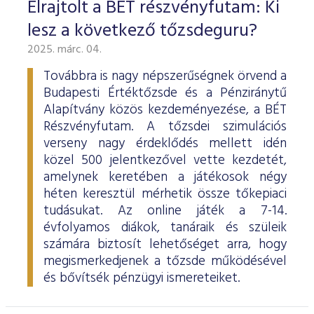
Elrajtolt a BÉT részvényfutam: Ki
lesz a következő tőzsdeguru?
2025. márc. 04.
Továbbra is nagy népszerűségnek örvend a
Budapesti Értéktőzsde és a Pénziránytű
Alapítvány közös kezdeményezése, a BÉT
Részvényfutam. A tőzsdei szimulációs
verseny nagy érdeklődés mellett idén
közel 500 jelentkezővel vette kezdetét,
amelynek keretében a játékosok négy
héten keresztül mérhetik össze tőkepiaci
tudásukat. Az online játék a 7-14.
évfolyamos diákok, tanáraik és szüleik
számára biztosít lehetőséget arra, hogy
megismerkedjenek a tőzsde működésével
és bővítsék pénzügyi ismereteiket.