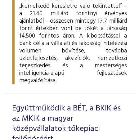
„kiemelkedő keresletre való tekintettel” –
a 21.46 milliárd forintnyi érvényes
ajánlatból - összesen mintegy 17,7 milliárd
forint értékben vont be tőkét a társaság
14.500 forintos áron. A kibocsátással a
bank célja a vállalati és lakossági hitelezési
volumen bővítése, továbbá
üzletfejlesztés, akvizíciók, nemzetközi
terjeszkedés és a mesterséges
intelligencia-alapú fejlesztések
megvalósítása.
Együttműködik a BÉT, a BKIK és
az MKIK a magyar
középvállalatok tőkepiaci