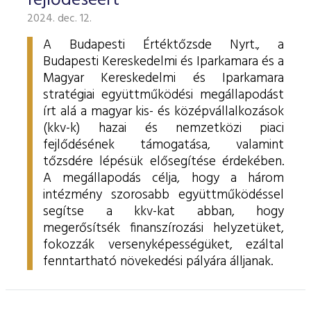
fejlődéséért
2024. dec. 12.
A Budapesti Értéktőzsde Nyrt., a
Budapesti Kereskedelmi és Iparkamara és a
Magyar Kereskedelmi és Iparkamara
stratégiai együttműködési megállapodást
írt alá a magyar kis- és középvállalkozások
(kkv-k) hazai és nemzetközi piaci
fejlődésének támogatása, valamint
tőzsdére lépésük elősegítése érdekében.
A megállapodás célja, hogy a három
intézmény szorosabb együttműködéssel
segítse a kkv-kat abban, hogy
megerősítsék finanszírozási helyzetüket,
fokozzák versenyképességüket, ezáltal
fenntartható növekedési pályára álljanak.