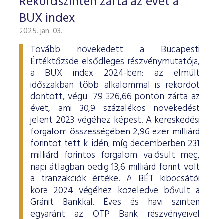
Rekordszinten zárta az évet a
BUX index
2025. jan. 03.
Tovább növekedett a Budapesti
Értéktőzsde elsődleges részvénymutatója,
a BUX index 2024-ben: az elmúlt
időszakban több alkalommal is rekordot
döntött, végül 79 326,66 ponton zárta az
évet, ami 30,9 százalékos növekedést
jelent 2023 végéhez képest. A kereskedési
forgalom összességében 2,96 ezer milliárd
forintot tett ki idén, míg decemberben 231
milliárd forintos forgalom valósult meg,
napi átlagban pedig 13,6 milliárd forint volt
a tranzakciók értéke. A BÉT kibocsátói
köre 2024 végéhez közeledve bővült a
Gránit Bankkal. Éves és havi szinten
egyaránt az OTP Bank részvényeivel