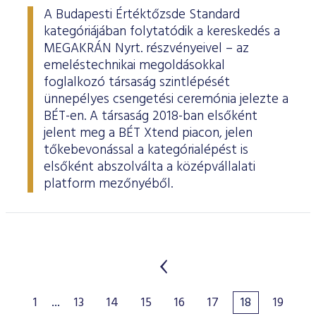
A Budapesti Értéktőzsde Standard
kategóriájában folytatódik a kereskedés a
MEGAKRÁN Nyrt. részvényeivel – az
emeléstechnikai megoldásokkal
foglalkozó társaság szintlépését
ünnepélyes csengetési ceremónia jelezte a
BÉT-en. A társaság 2018-ban elsőként
jelent meg a BÉT Xtend piacon, jelen
tőkebevonással a kategórialépést is
elsőként abszolválta a középvállalati
platform mezőnyéből.
1
...
13
14
15
16
17
18
19