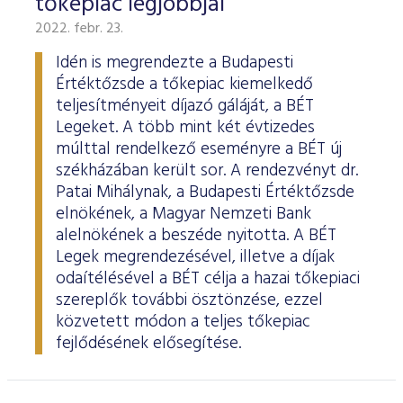
tőkepiac legjobbjai
2022. febr. 23.
Idén is megrendezte a Budapesti
Értéktőzsde a tőkepiac kiemelkedő
teljesítményeit díjazó gáláját, a BÉT
Legeket. A több mint két évtizedes
múlttal rendelkező eseményre a BÉT új
székházában került sor. A rendezvényt dr.
Patai Mihálynak, a Budapesti Értéktőzsde
elnökének, a Magyar Nemzeti Bank
alelnökének a beszéde nyitotta. A BÉT
Legek megrendezésével, illetve a díjak
odaítélésével a BÉT célja a hazai tőkepiaci
szereplők további ösztönzése, ezzel
közvetett módon a teljes tőkepiac
fejlődésének elősegítése.