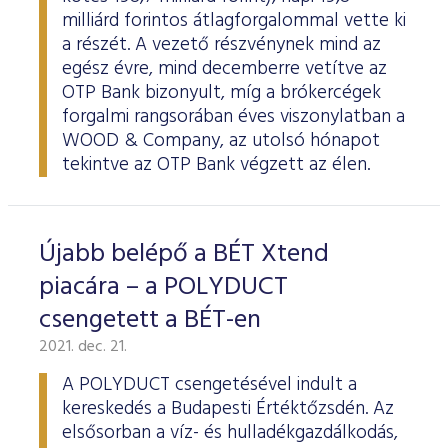
milliárd forintos átlagforgalommal vette ki
a részét. A vezető részvénynek mind az
egész évre, mind decemberre vetítve az
OTP Bank bizonyult, míg a brókercégek
forgalmi rangsorában éves viszonylatban a
WOOD & Company, az utolsó hónapot
tekintve az OTP Bank végzett az élen.
Újabb belépő a BÉT Xtend
piacára – a POLYDUCT
csengetett a BÉT-en
2021. dec. 21.
A POLYDUCT csengetésével indult a
kereskedés a Budapesti Értéktőzsdén. Az
elsősorban a víz- és hulladékgazdálkodás,