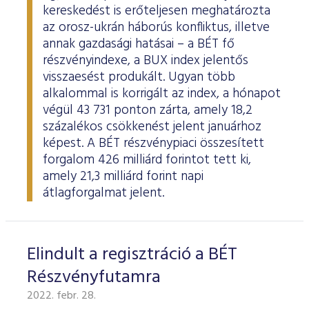
ESG Útmutató
kereskedést is erőteljesen meghatározta
az orosz-ukrán háborús konfliktus, illetve
annak gazdasági hatásai – a BÉT fő
részvényindexe, a BUX index jelentős
visszaesést produkált. Ugyan több
alkalommal is korrigált az index, a hónapot
végül 43 731 ponton zárta, amely 18,2
százalékos csökkenést jelent januárhoz
képest. A BÉT részvénypiaci összesített
forgalom 426 milliárd forintot tett ki,
amely 21,3 milliárd forint napi
átlagforgalmat jelent.
Elindult a regisztráció a BÉT
Részvényfutamra
2022. febr. 28.