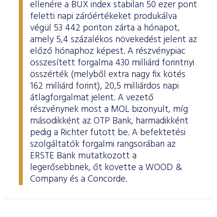
ellenére a BUX index stabilan 50 ezer pont
feletti napi záróértékeket produkálva
végül 53 442 ponton zárta a hónapot,
amely 5,4 százalékos növekedést jelent az
előző hónaphoz képest. A részvénypiac
összesített forgalma 430 milliárd forintnyi
összérték (melyből extra nagy fix kötés
162 milliárd forint), 20,5 milliárdos napi
átlagforgalmat jelent. A vezető
részvénynek most a MOL bizonyult, míg
másodikként az OTP Bank, harmadikként
pedig a Richter futott be. A befektetési
szolgáltatók forgalmi rangsorában az
ERSTE Bank mutatkozott a
legerősebbnek, őt követte a WOOD &
Company és a Concorde.