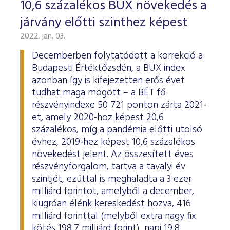
10,6 százalékos BUX növekedés a
járvány előtti szinthez képest
2022. jan. 03.
Decemberben folytatódott a korrekció a
Budapesti Értéktőzsdén, a BUX index
azonban így is kifejezetten erős évet
tudhat maga mögött – a BÉT fő
részvényindexe 50 721 ponton zárta 2021-
et, amely 2020-hoz képest 20,6
százalékos, míg a pandémia előtti utolsó
évhez, 2019-hez képest 10,6 százalékos
növekedést jelent. Az összesített éves
részvényforgalom, tartva a tavalyi év
szintjét, ezúttal is meghaladta a 3 ezer
milliárd forintot, amelyből a december,
kiugróan élénk kereskedést hozva, 416
milliárd forinttal (melyből extra nagy fix
kötés 198,7 milliárd forint), napi 19,8