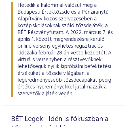
Hetedik alkalommal valósul meg a
Budapesti Értéktőzsde és a Pénziránytű
Alapítvány közös szervezésében a
középiskolásoknak szóló tőzsdejáték, a
BÉT Részvényfutam. A 2022. március 7. és
április 1. között megrendezésre kerülő
online verseny egyhetes regisztrációs
időszaka február 28-án vette kezdetét. A
virtuális versenyben a résztvevőknek
lehetőségük nyílik kipróbálni befektetési
érzéküket a tőzsde világában, a
legeredményesebb tőzsdecápákat pedig
értékes nyereményekkel jutalmazzák a
szervezők a játék végén.
BÉT Legek - Idén is fókuszban a