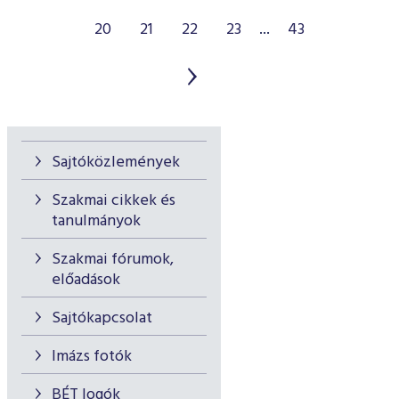
20
21
22
23
...
43
Sajtóközlemények
Szakmai cikkek és
tanulmányok
Szakmai fórumok,
előadások
Sajtókapcsolat
Imázs fotók
BÉT logók