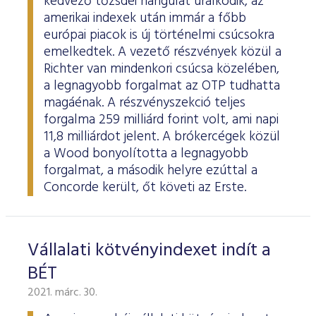
kedvező tőzsdei hangulat uralkodik, az
amerikai indexek után immár a főbb
európai piacok is új történelmi csúcsokra
emelkedtek. A vezető részvények közül a
Richter van mindenkori csúcsa közelében,
a legnagyobb forgalmat az OTP tudhatta
magáénak. A részvényszekció teljes
forgalma 259 milliárd forint volt, ami napi
11,8 milliárdot jelent. A brókercégek közül
a Wood bonyolította a legnagyobb
forgalmat, a második helyre ezúttal a
Concorde került, őt követi az Erste.
Vállalati kötvényindexet indít a
BÉT
2021. márc. 30.