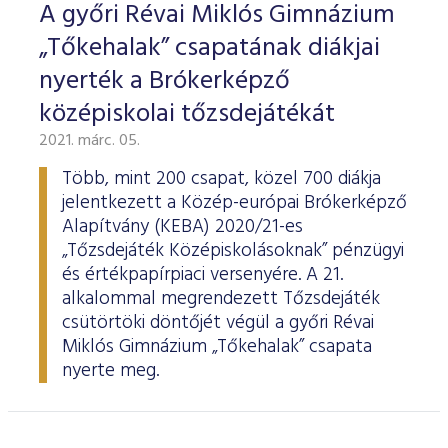
A győri Révai Miklós Gimnázium
„Tőkehalak” csapatának diákjai
nyerték a Brókerképző
középiskolai tőzsdejátékát
2021. márc. 05.
Több, mint 200 csapat, közel 700 diákja
jelentkezett a Közép-európai Brókerképző
Alapítvány (KEBA) 2020/21-es
„Tőzsdejáték Középiskolásoknak” pénzügyi
és értékpapírpiaci versenyére. A 21.
alkalommal megrendezett Tőzsdejáték
csütörtöki döntőjét végül a győri Révai
Miklós Gimnázium „Tőkehalak” csapata
nyerte meg.