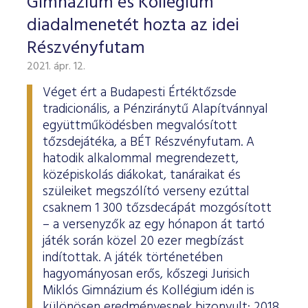
Gimnázium és Kollégium
diadalmenetét hozta az idei
Részvényfutam
2021. ápr. 12.
Véget ért a Budapesti Értéktőzsde
tradicionális, a Pénziránytű Alapítvánnyal
együttműködésben megvalósított
tőzsdejátéka, a BÉT Részvényfutam. A
hatodik alkalommal megrendezett,
középiskolás diákokat, tanáraikat és
szüleiket megszólító verseny ezúttal
csaknem 1 300 tőzsdecápát mozgósított
– a versenyzők az egy hónapon át tartó
játék során közel 20 ezer megbízást
indítottak. A játék történetében
hagyományosan erős, kőszegi Jurisich
Miklós Gimnázium és Kollégium idén is
különösen eredményesnek bizonyult: 2018