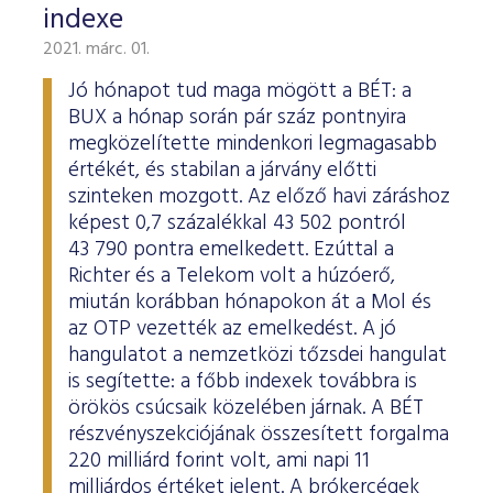
indexe
2021. márc. 01.
Jó hónapot tud maga mögött a BÉT: a
BUX a hónap során pár száz pontnyira
megközelítette mindenkori legmagasabb
értékét, és stabilan a járvány előtti
szinteken mozgott. Az előző havi záráshoz
képest 0,7 százalékkal 43 502 pontról
43 790 pontra emelkedett. Ezúttal a
Richter és a Telekom volt a húzóerő,
miután korábban hónapokon át a Mol és
az OTP vezették az emelkedést. A jó
hangulatot a nemzetközi tőzsdei hangulat
is segítette: a főbb indexek továbbra is
örökös csúcsaik közelében járnak. A BÉT
részvényszekciójának összesített forgalma
220 milliárd forint volt, ami napi 11
milliárdos értéket jelent. A brókercégek