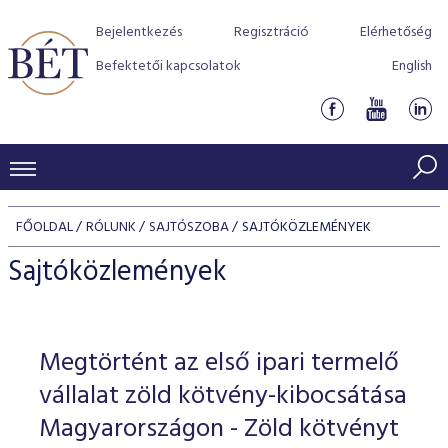
Bejelentkezés
Regisztráció
Elérhetőség
Befektetői kapcsolatok
English
KERESKEDÉSI ADATOK
FŐOLDAL
RÓLUNK
SAJTÓSZOBA
SAJTÓKÖZLEMÉNYEK
INDEXEK
BEFEKTETŐK
Sajtóközlemények
Részvényindexek
Piaci forgalom
Termékcsoportok
KIBOCSÁTÓK
Kötvényindexek
Kedvenc instrumentumok
Szabályozás
Indexek
Részvény és vállalati kötvény tőzsdei bevezetését támoga
Megtörtént az első ipari termelő
TŐZSDETAGOK
Jelzáloglevél indexek
program
Azonnali Piac
Alkalmazott díjstruktúra
BÉT szabályzatok
Részvény szekció
vállalat zöld kötvény-kibocsátása
Tőzsdetagok, üzletkötők
VENDOROK
Vállalati kötvény indexek
Származékos piac
BÉT Xtend - Részvénypiac egyszerűen
Részvények
Magyarországon - Zöld kötvényt
Elszámolás
Befektetővédelem
Hitelpapír szekció
Útmutató a taggá váláshoz