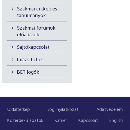
Szakmai cikkek és
tanulmányok
Szakmai fórumok,
előadások
Sajtókapcsolat
Imázs fotók
BÉT logók
Oldaltérkép
Jogi nyilatkozat
Adatvédelem
Közérdekű adatok
Karrier
Kapcsolat
English