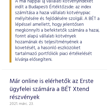
A mai nappal új vállalati kötvényindexet
indít a Budapesti Értéktőzsde: az index
számítása a hazai vállalati kötvénypiac
mélyítésére és fejlődésére szolgál. A BÉT a
lépéssel amellett, hogy jelentősen
megkönnyíti a befektetők számára a hazai,
forint alapú vállalati kötvények
hozamának és teljesítményének a
követését, a hasonló eszközöket
tartalmazó portfóliók piaci értékelését
kívánja elősegíteni.
Már online is elérhetők az Erste
ügyfelei számára a BÉT Xtend
részvények
2021. márc. 23.