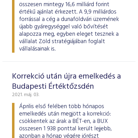
ESG Útmutató
összesen mintegy 16,6 milliárd forint
értékű ajánlat érkezett. A 9,9 milliárdos
forrással a cég a dunaföldvári üzemének
újabb gyáregységgel való bővítését
alapozza meg, egyben eleget tesznek a
vállalat Zöld stratégiájában foglalt
vállalásainak is.
Korrekció után újra emelkedés a
Budapesti Értéktőzsdén
2021. máj. 03.
Április első felében több hónapos
emelkedés után megjött a korrekció:
csökkentek az árak a BÉT-en, a BUX
összesen 1 938 ponttal került lejjebb,
azonban a hónap végére jórészt