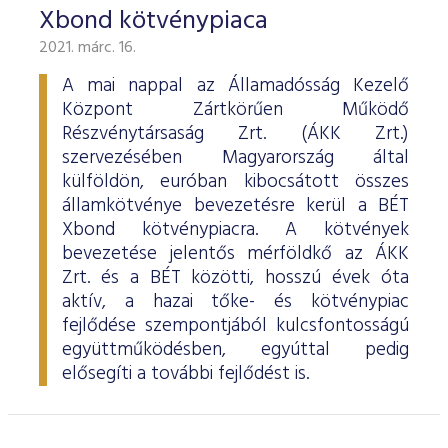
Xbond kötvénypiaca
2021. márc. 16.
A mai nappal az Államadósság Kezelő
Központ Zártkörűen Működő
Részvénytársaság Zrt. (ÁKK Zrt.)
szervezésében Magyarország által
külföldön, euróban kibocsátott összes
államkötvénye bevezetésre kerül a BÉT
Xbond kötvénypiacra. A kötvények
bevezetése jelentős mérföldkő az ÁKK
Zrt. és a BÉT közötti, hosszú évek óta
aktív, a hazai tőke- és kötvénypiac
fejlődése szempontjából kulcsfontosságú
együttműködésben, egyúttal pedig
elősegíti a további fejlődést is.