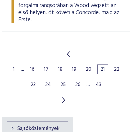
forgalmi rangsorában a Wood végzett az
első helyen, őt követi a Concorde, majd az
Erste.
1
...
16
17
18
19
20
21
22
23
24
25
26
...
43
Sajtóközlemények