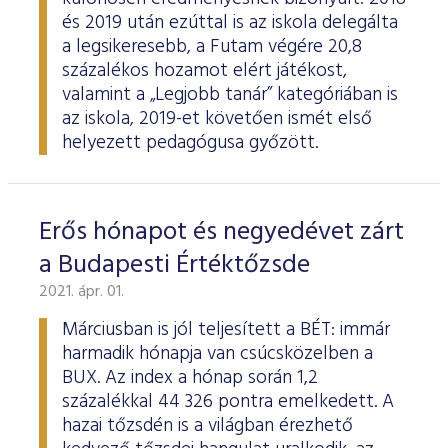
és 2019 után ezúttal is az iskola delegálta
a legsikeresebb, a Futam végére 20,8
százalékos hozamot elért játékost,
valamint a „Legjobb tanár” kategóriában is
az iskola, 2019-et követően ismét első
helyezett pedagógusa győzött.
Erős hónapot és negyedévet zárt
a Budapesti Értéktőzsde
2021. ápr. 01.
Márciusban is jól teljesített a BÉT: immár
harmadik hónapja van csúcsközelben a
BUX. Az index a hónap során 1,2
százalékkal 44 326 pontra emelkedett. A
hazai tőzsdén is a világban érezhető