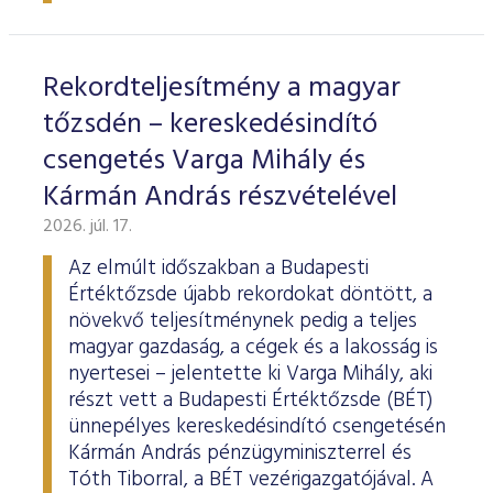
ESG Útmutató
Rekordteljesítmény a magyar
tőzsdén – kereskedésindító
csengetés Varga Mihály és
Kármán András részvételével
2026. júl. 17.
Az elmúlt időszakban a Budapesti
Értéktőzsde újabb rekordokat döntött, a
növekvő teljesítménynek pedig a teljes
magyar gazdaság, a cégek és a lakosság is
nyertesei – jelentette ki Varga Mihály, aki
részt vett a Budapesti Értéktőzsde (BÉT)
ünnepélyes kereskedésindító csengetésén
Kármán András pénzügyminiszterrel és
Tóth Tiborral, a BÉT vezérigazgatójával. A