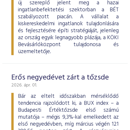
új szereplő jelent meg a hazai
ingatlanbefektetési szektorban a BÉT
szabályozott piacán. A vállalat a
kiskereskedelmi ingatlanok tulajdonlására
és fejlesztésére építi stratégiáját, jelenleg
az ország egyik legnagyobb plázája, a KÖKI
Bevásárlóközpont tulajdonosa és
üzemeltetője.
Erős negyedévet zárt a tőzsde
2026. ápr. 01.
Bár az eltelt időszakban mérséklődő
tendencia rajzolódott ki, a BUX index – a
Budapesti Értéktőzsde első számú
mutatója – mégis 9,3%-kal emelkedett az
első negyedévben, míg március végén 121