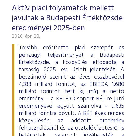
Aktív piaci folyamatok mellett
javultak a Budapesti Értéktőzsde
eredményei 2025-ben
2026. ápr. 28.
Tovább erősítette piaci szerepét és
pénzügyi teljesítményét a Budapesti
Értéktőzsde, a közgyűlés elfogadta a
társaság 2025. évi üzleti jelentését. A
beszámoló szerint az éves összbevétel
4,338 milliárd forintot, az EBITDA 1,680
milliárd forintot tett ki, míg a nettó
eredmény – a KELER Csoport BÉT-re jutó
eredményével együtt számolva – 9,635
milliárd forintra bővült. A BÉT éves rendes
közgyűlésén az adózott eredmény
felhasználásáról és az osztalékfizetésről is
határoztak, valamint jóváhagyták a