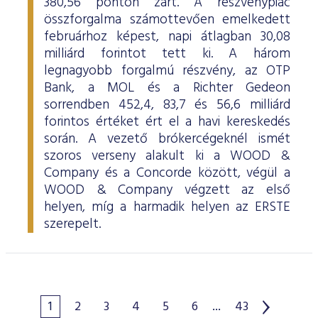
380,56 ponton zárt. A részvénypiac
összforgalma számottevően emelkedett
februárhoz képest, napi átlagban 30,08
milliárd forintot tett ki. A három
legnagyobb forgalmú részvény, az OTP
Bank, a MOL és a Richter Gedeon
sorrendben 452,4, 83,7 és 56,6 milliárd
forintos értéket ért el a havi kereskedés
során. A vezető brókercégeknél ismét
szoros verseny alakult ki a WOOD &
Company és a Concorde között, végül a
WOOD & Company végzett az első
helyen, míg a harmadik helyen az ERSTE
szerepelt.
1
2
3
4
5
6
...
43