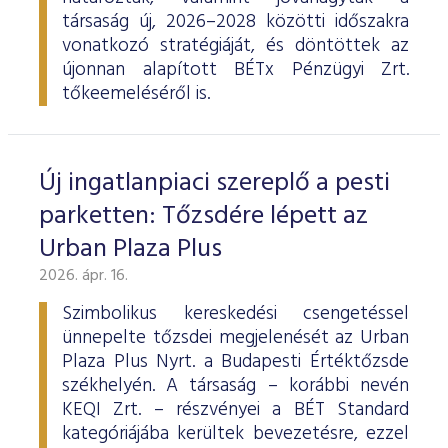
társaság új, 2026–2028 közötti időszakra
vonatkozó stratégiáját, és döntöttek az
újonnan alapított BÉTx Pénzügyi Zrt.
tőkeemeléséről is.
Új ingatlanpiaci szereplő a pesti
parketten: Tőzsdére lépett az
Urban Plaza Plus
2026. ápr. 16.
Szimbolikus kereskedési csengetéssel
ünnepelte tőzsdei megjelenését az Urban
Plaza Plus Nyrt. a Budapesti Értéktőzsde
székhelyén. A társaság – korábbi nevén
KEQI Zrt. – részvényei a BÉT Standard
kategóriájába kerültek bevezetésre, ezzel