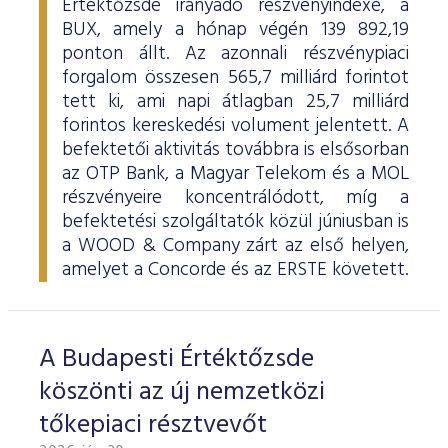
Értéktőzsde irányadó részvényindexe, a
BUX, amely a hónap végén 139 892,19
ponton állt. Az azonnali részvénypiaci
forgalom összesen 565,7 milliárd forintot
tett ki, ami napi átlagban 25,7 milliárd
forintos kereskedési volument jelentett. A
befektetői aktivitás továbbra is elsősorban
az OTP Bank, a Magyar Telekom és a MOL
részvényeire koncentrálódott, míg a
befektetési szolgáltatók közül júniusban is
a WOOD & Company zárt az első helyen,
amelyet a Concorde és az ERSTE követett.
A Budapesti Értéktőzsde
köszönti az új nemzetközi
tőkepiaci résztvevőt