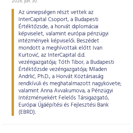
2026. jún. 30.
Az ünnepségen részt vettek az
InterCapital Csoport, a Budapesti
Értéktőzsde, a horvát diplomáciai
képviselet, valamint európai pénzügyi
intézmények képviselői. Beszédet
mondott a meghívottak előtt Ivan
Kurtović, az InterCapital d.d.
vezérigazgatója; Tóth Tibor, a Budapesti
Értéktőzsde vezérigazgatója; Mladen
Andrlić, Ph.D., a Horvát Köztársaság
rendkívüli és meghatalmazott nagykövete;
valamint Anna Avvakumova, a Pénzügyi
Intézményekért Felelős Társigazgató,
Európai Újjáépítési és Fejlesztési Bank
(EBRD).