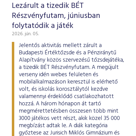
Lezárult a tizedik BÉT
Részvényfutam, júniusban
folytatódik a játék
2026. jún. 05.
Jelentős aktivitás mellett zárult a
Budapesti Értéktőzsde és a Pénziránytű
Alapítvány közös szervezésű tőzsdejátéka,
a tizedik BÉT Részvényfutam. A megújult
verseny idén webes felületen és
mobilalkalmazáson keresztül is elérhető
volt, és iskolás korosztálytól kezdve
valamennyi érdeklődő csatlakozhatott
hozzá. A három hónapon át tartó
megmérettetésben összesen több mint
3000 játékos vett részt, akik közel 35 000
megbízást adtak le. A diák kategória
győztese az Jurisich Miklós Gimnázium és