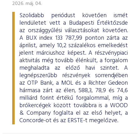
2026. máj. 04.
Szolidabb periódust követően ismét
lendületet vett a Budapesti Értéktőzsde
az országgyűlési választásokat követően.
A BUX index 133 787,99 ponton zárta az
áprilist, amely 10,2 százalékos emelkedést
jelent márciushoz képest. A részvénypiaci
aktivitás még tovább élénkült, a forgalom
meghaladta az előző havi szintet. A
legnépszerűbb részvények sorrendjében
az OTP Bank, a MOL és a Richter Gedeon
hármasa zárt az élen, 588,3, 78,9 és 74,6
milliárd forint értékű forgalommal, míg a
brókercégek között továbbra is a WOOD
& Company foglalta el az első helyet, a
Concorde-ot és az ERSTE-t megelőzve.