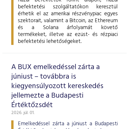
hazai befektetők forint alapon, hazai
befektetési szolgáltatókon keresztül
érhetik el az amerikai részvénypiac egyes
szektorait, valamint a Bitcoin, az Ethereum
és a Solana árfolyamát követő
termékeket, illetve az ezüst- és rézpiaci
befektetési lehetőségeket.
A BUX emelkedéssel zárta a
júniust – továbbra is
kiegyensúlyozott kereskedés
jellemezte a Budapesti
Értéktőzsdét
2026. júl. 01.
Emelkedéssel zárta a júniust a Budapesti