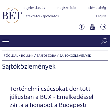
Bejelentkezés
Regisztráció
Elérhetőség
Befektetői kapcsolatok
English
KERESKEDÉSI ADATOK
FŐOLDAL
RÓLUNK
SAJTÓSZOBA
SAJTÓKÖZLEMÉNYEK
INDEXEK
BEFEKTETŐK
Sajtóközlemények
Részvényindexek
Piaci forgalom
Termékcsoportok
KIBOCSÁTÓK
Kötvényindexek
Kedvenc instrumentumok
Szabályozás
Indexek
Részvény és vállalati kötvény tőzsdei bevezetését támoga
Történelmi csúcsokat döntött
TŐZSDETAGOK
Jelzáloglevél indexek
program
Azonnali Piac
Alkalmazott díjstruktúra
BÉT szabályzatok
Részvény szekció
júliusban a BUX - Emelkedéssel
Tőzsdetagok, üzletkötők
VENDOROK
Vállalati kötvény indexek
Származékos piac
BÉT Xtend - Részvénypiac egyszerűen
Részvények
zárta a hónapot a Budapesti
Elszámolás
Befektetővédelem
Hitelpapír szekció
Útmutató a taggá váláshoz