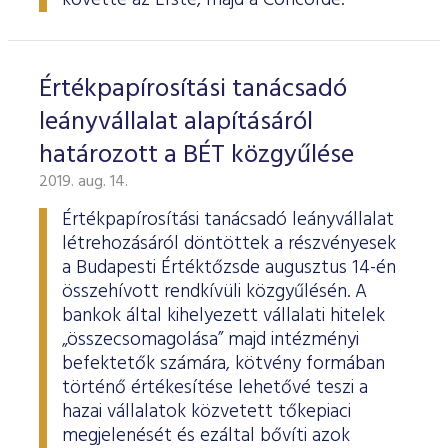
követte az Erste, majd a Concorde.
Értékpapírosítási tanácsadó
leányvállalat alapításáról
határozott a BÉT közgyűlése
2019. aug. 14.
Értékpapírosítási tanácsadó leányvállalat
létrehozásáról döntöttek a részvényesek
a Budapesti Értéktőzsde augusztus 14-én
összehívott rendkívüli közgyűlésén. A
bankok által kihelyezett vállalati hitelek
„összecsomagolása” majd intézményi
befektetők számára, kötvény formában
történő értékesítése lehetővé teszi a
hazai vállalatok közvetett tőkepiaci
megjelenését és ezáltal bővíti azok