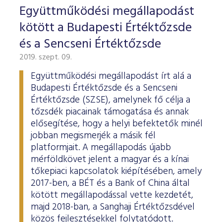
ESG Útmutató
Együttműködési megállapodást
kötött a Budapesti Értéktőzsde
és a Sencseni Értéktőzsde
2019. szept. 09.
Együttműködési megállapodást írt alá a
Budapesti Értéktőzsde és a Sencseni
Értéktőzsde (SZSE), amelynek fő célja a
tőzsdék piacainak támogatása és annak
elősegítése, hogy a helyi befektetők minél
jobban megismerjék a másik fél
platformjait. A megállapodás újabb
mérföldkövet jelent a magyar és a kínai
tőkepiaci kapcsolatok kiépítésében, amely
2017-ben, a BÉT és a Bank of China által
kötött megállapodással vette kezdetét,
majd 2018-ban, a Sanghaji Értéktőzsdével
közös fejlesztésekkel folytatódott.