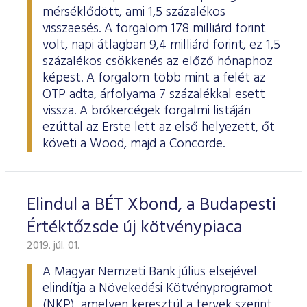
mérséklődött, ami 1,5 százalékos
visszaesés. A forgalom 178 milliárd forint
volt, napi átlagban 9,4 milliárd forint, ez 1,5
százalékos csökkenés az előző hónaphoz
képest. A forgalom több mint a felét az
OTP adta, árfolyama 7 százalékkal esett
vissza. A brókercégek forgalmi listáján
ezúttal az Erste lett az első helyezett, őt
követi a Wood, majd a Concorde.
Elindul a BÉT Xbond, a Budapesti
Értéktőzsde új kötvénypiaca
2019. júl. 01.
A Magyar Nemzeti Bank július elsejével
elindítja a Növekedési Kötvényprogramot
(NKP), amelyen keresztül a tervek szerint