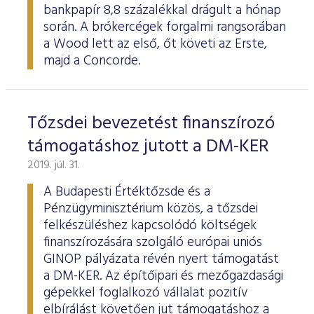
bankpapír 8,8 százalékkal drágult a hónap
során. A brókercégek forgalmi rangsorában
a Wood lett az első, őt követi az Erste,
majd a Concorde.
Tőzsdei bevezetést finanszírozó
támogatáshoz jutott a DM-KER
2019. júl. 31.
A Budapesti Értéktőzsde és a
Pénzügyminisztérium közös, a tőzsdei
felkészüléshez kapcsolódó költségek
finanszírozására szolgáló európai uniós
GINOP pályázata révén nyert támogatást
a DM-KER. Az építőipari és mezőgazdasági
gépekkel foglalkozó vállalat pozitív
elbírálást követően jut támogatáshoz a