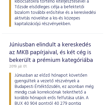
kibocsátókra történő kiterjesztésével a
Tőzsde elsődleges célja a befektetői
bizalom további erősítése és a kereskedési
aktivitás növelése a kis-és közepes
kapitalizációjú részvényekben.
Júniusban elindult a kereskedés
az MKB papírjaival, és két cég is
bekerült a prémium kategóriába
2019. júl. 01.
Júniusban az előző hónapot követően
gyengültek a vezető részvények a
Budapesti Értéktőzsdén, ez azonban még
mindig csak korrekciónak tekinthető a
korábbi hónapok erős felfutása után. A
BUX 40 904 pontról 40 279 pontig