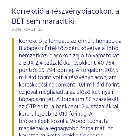
Korrekció a részvénypiacokon, a
BÉT sem maradt ki
2019. szept. 03.
Korrekció jellemezte az elmúlt hónapot a
Budapesti Értéktőzsdén, követve a főbb
nemzetközi piacokon zajló folyamatokat:
a BUX 2,4 százalékkal csökkent 40 764
pontról 39 794 pontig. A forgalom 202,5
milliárd forint volt a részvénypiacon, ami
kereskedési naponként 10,1 milliárd forint,
ez jóval meghaladta az előző két nyári
hónap szintjét. A forgalom 56 százalékát
az OTP adta, a bankpapír 2,4 százalékkal
került lejjebb 12 010 forintig. A
brókercégek közül a Wood tudhatta
magáénak a legnagyobb forgalmat, őt