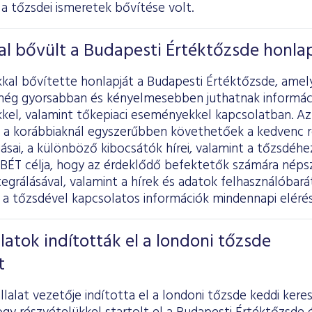
a tőzsdei ismeretek bővítése volt.
al bővült a Budapesti Értéktőzsde honla
kkal bővítette honlapját a Budapesti Értéktőzsde, amel
még gyorsabban és kényelmesebben juthatnak informác
kel, valamint tőkepiaci eseményekkel kapcsolatban. Az
a korábbiaknál egyszerűbben követhetőek a kedvenc 
sai, a különböző kibocsátók hírei, valamint a tőzsdéh
BÉT célja, hogy az érdeklődő befektetők számára néps
egrálásával, valamint a hírek és adatok felhasználóbarát
a tőzsdével kapcsolatos információk mindennapi elérés
latok indították el a londoni tőzsde
t
lalat vezetője indította el a londoni tőzsde keddi ker