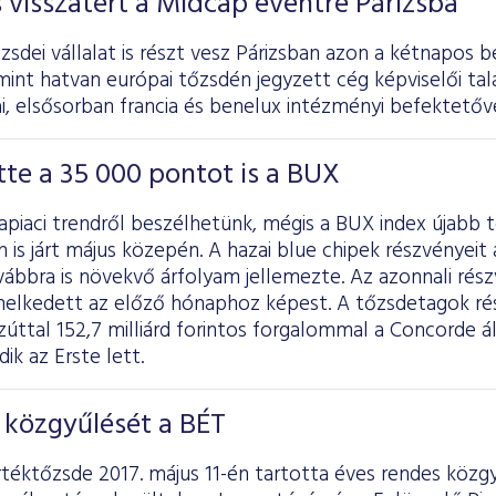
s visszatért a Midcap eventre Párizsba
sdei vállalat is részt vesz Párizsban azon a kétnapos b
int hatvan európai tőzsdén jegyzett cég képviselői tal
, elsősorban francia és benelux intézményi befektetőve
te a 35 000 pontot is a BUX
kapiaci trendről beszélhetünk, mégis a BUX index újabb 
 is járt május közepén. A hazai blue chipek részvényei
vábbra is növekvő árfolyam jellemezte. Az azonnali rés
melkedett az előző hónaphoz képest. A tőzsdetagok rés
úttal 152,7 milliárd forintos forgalommal a Concorde ál
k az Erste lett.
 közgyűlését a BÉT
rtéktőzsde 2017. május 11-én tartotta éves rendes közg