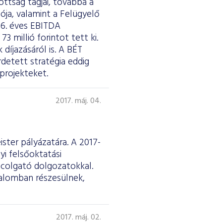
ottság tagjai, továbbá a
ója, valamint a Felügyelő
16. éves EBITDA
 millió forintot tett ki.
díjazásáról is. A BÉT
detett stratégia eddig
projekteket.
2017. máj. 04.
ster pályázatára. A 2017-
yi felsőoktatási
ncolgató dolgozatokkal.
talomban részesülnek,
2017. máj. 02.