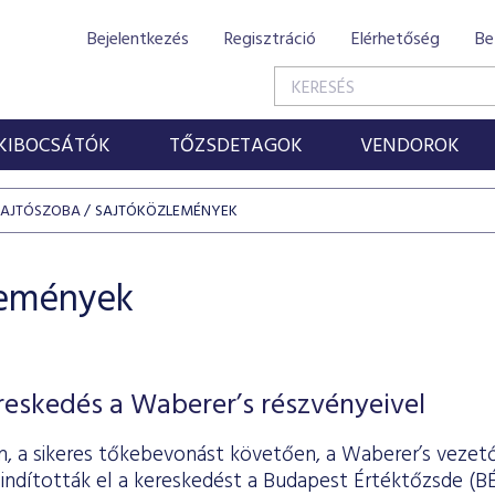
Bejelentkezés
Regisztráció
Elérhetőség
Be
KIBOCSÁTÓK
TŐZSDETAGOK
VENDOROK
SAJTÓSZOBA
SAJTÓKÖZLEMÉNYEK
lemények
ereskedés a Waberer’s részvényeivel
-án, a sikeres tőkebevonást követően, a Waberer’s vezet
indították el a kereskedést a Budapest Értéktőzsde (BÉ