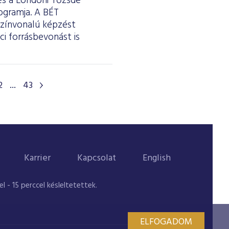
 és a Londoni Tőzsde
ogramja. A BÉT
színvonalú képzést
i forrásbevonást is
2
...
43
Karrier
Kapcsolat
English
 - 15 perccel késleltetettek.
ELFOGADOM