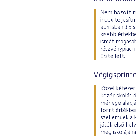
Nem hozott meg
index teljesít
áprilisban 3,5
kisebb értékb
ismét magasab
részvénypiaci 
Erste lett.
Végigsprint
Közel kétezer 
középiskolás d
mérlege alapjá
forint értékbe
szelleműek a k
játék első hel
még iskolájána