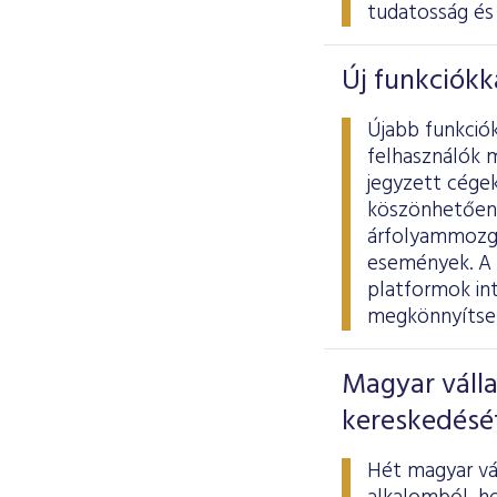
tudatosság és 
Új funkciókk
Újabb funkció
felhasználók 
jegyzett cégek
köszönhetően 
árfolyammozgá
események. A 
platformok int
megkönnyítse 
Magyar válla
kereskedésé
Hét magyar vál