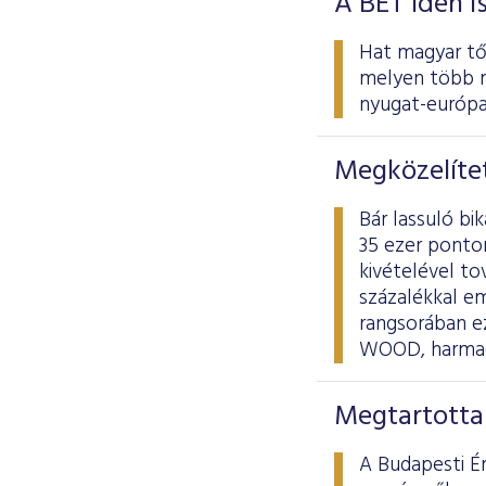
A BÉT idén i
Hat magyar tőz
melyen több m
nyugat-európai
Megközelítet
Bár lassuló bi
35 ezer ponton
kivételével to
százalékkal e
rangsorában ez
WOOD, harmadi
Megtartotta
A Budapesti É