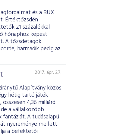
tlagforgalmat és a BUX
sti Értéktőzsdén
ktetők 21 százalékkal
őző hónaphoz képest
át. A tőzsdetagok
ncorde, harmadik pedig az
t
2017. ápr. 27.
ziránytű Alapítvány közös
gy hétig tartó játék
 összesen 4,36 milliárd
 de a vállalkozóbb
k fantáziát. A tudásalapú
saját nyereménye mellett
lja a befektetői