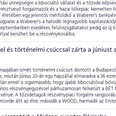
tási ünnepségre a kibocsátó vállalat és a tőzsde képvis
résztvevő forgalmazók és a hazai tőkepiac kiemelten fo
ÉT életében egy jelentős mérföldkő a Waberer’s belépé
 ugyanis a Waberer’s a hatodik legnagyobb kapitalizációj
eptemberben esedékes felülvizsgálatakor pedig az új tő
lyal kerülhet be a részvénykosárba.
l és történelmi csúccsal zárta a júniust 
ónapjában ismét történelmi csúcsot döntött a Budapest
, miután június 20-án egy hajszállal elmaradva a 36 ezr
alán ennél is izgalmasabb, hogy újabb kibocsátóval bővül
ános részvényjegyzéssel párhuzamosan felkerült a BÉT t
zvénye. A tőzsdetagok részvénypiaci forgalmi rangsorá
oncorde állt az élre, második a WOOD, harmadik az Erste 