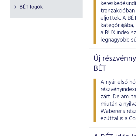
kereskedésindí
BÉT logók
tranzakcióban 
eljöttek. A B
kategóriájába,
a BUX index sz
legnagyobb súl
Új részvénnye
BÉT
A nyár első h
részvényindexe
zárt. De ami t
miután a nyilv
Waberer’s rés
ezúttal is a C