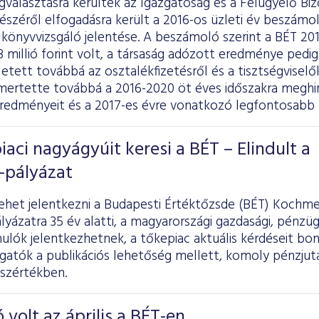
választásra kerültek az Igazgatóság és a Felügyelő Biz
észéről elfogadásra került a 2016-os üzleti év beszámol
 könyvvizsgáló jelentése. A beszámoló szerint a BÉT 20
millió forint volt, a társaság adózott eredménye pedig 73
etett továbbá az osztalékfizetésről és a tisztségviselők 
mertette továbbá a 2016-2020 öt éves időszakra meghir
redményeit és a 2017-es évre vonatkozó legfontosabb 
iaci nagyágyúit keresi a BÉT – Elindult a
-pályázat
ehet jelentkezni a Budapesti Értéktőzsde (BÉT) Kochmei
pályázatra 35 év alatti, a magyarországi gazdasági, pénzüg
ulók jelentkezhetnek, a tőkepiac aktuális kérdéseit bo
lgatók a publikációs lehetőség mellett, komoly pénzju
sszértékben.
 volt az április a BÉT-en