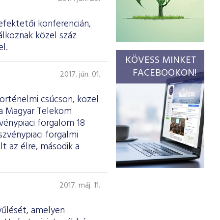
efektetői konferencián,
álkoznak közel száz
l.
KÖVESS MINKET
FACEBOOKON!
2017. jún. 01.
történelmi csúcson, közel
t a Magyar Telekom
zvénypiaci forgalom 18
zvénypiaci forgalmi
lt az élre, második a
2017. máj. 11.
yűlését, amelyen