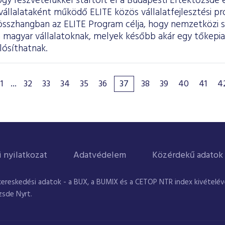
gy részvételükkel startolt el a Budapesti Értéktőzsde
állalataként működő ELITE közös vállalatfejlesztési pr
l összhangban az ELITE Program célja, hogy nemzetközi 
 magyar vállalatoknak, melyek később akár egy tőkepiac
lósíthatnak.
1
...
32
33
34
35
36
37
38
39
40
41
4
i nyilatkozat
Adatvédelem
Közérdekű adatok
kereskedési adatok - a BUX, a BUMIX és a CETOP NTR index kivételével
zsde Nyrt.