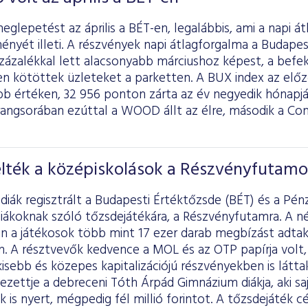
lepetést az április a BÉT-en, legalábbis, ami a napi á
ményét illeti. A részvények napi átlagforgalma a Budape
 százalékkal lett alacsonyabb márciushoz képest, a befe
en kötöttek üzleteket a parketten. A BUX index az el
b értéken, 32 956 ponton zárta az év negyedik hónapj
rangsorában ezúttal a WOOD állt az élre, második a Co
elték a középiskolások a Részvényfutamo
diák regisztrált a Budapesti Értéktőzsde (BÉT) és a Pén
iákoknak szóló tőzsdejátékára, a Részvényfutamra. A né
n a játékosok több mint 17 ezer darab megbízást adtak,
n. A résztvevők kedvence a MOL és az OTP papírja volt,
isebb és közepes kapitalizációjú részvényekben is látta
yezettje a debreceni Tóth Árpád Gimnázium diákja, aki 
k is nyert, mégpedig fél millió forintot. A tőzsdejáték cé