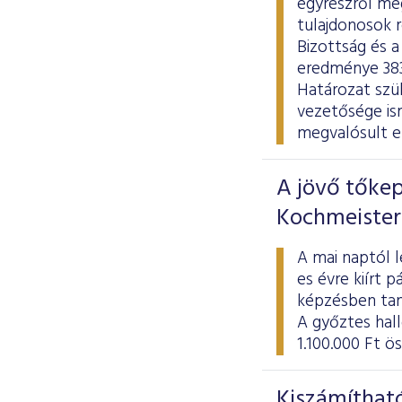
egyrészről meg
tulajdonosok r
Bizottság és a
eredménye 383 
Határozat szül
vezetősége is
megvalósult e
A jövő tőkep
Kochmeister
A mai naptól l
es évre kiírt 
képzésben tan
A győztes hal
1.100.000 Ft ö
Kiszámítható