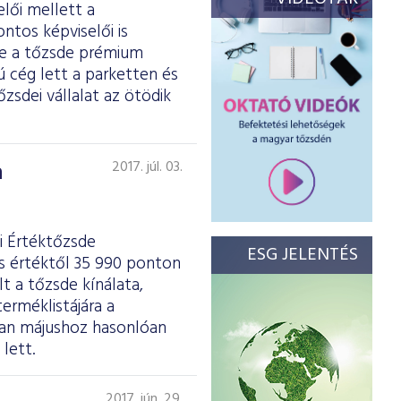
elői mellett a
ntos képviselői is
se a tőzsde prémium
ú cég lett a parketten és
zsdei vállalat az ötödik
a
2017. júl. 03.
i Értéktőzsde
ESG JELENTÉS
es értéktől 35 990 ponton
t a tőzsde kínálata,
erméklistájára a
ban májushoz hasonlóan
lett.
2017. jún. 29.