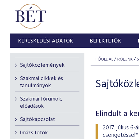
KERESKEDÉSI ADATOK
BEFEKTETŐK
FŐOLDAL
RÓLUNK
Sajtóközlemények
Szakmai cikkek és
Sajtóköz
tanulmányok
Szakmai fórumok,
előadások
Elindult a k
Sajtókapcsolat
2017. július 6
Imázs fotók
csengetéssel* 