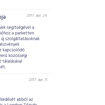
pja
2017. ápr. 24.
yek segítségével a
ióhoz a parketten
 új szolgáltatásoknak
részvények
ez kapcsolódó
zerű közösségi
 tálalásával
ét.
2017. ápr. 11.
eskedését abból az