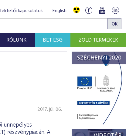
fektetői kapcsolatok
English
RÓLUNK
BÉT ESG
ZÖLD TERMÉKEK
SZÉCHENYI 2020
2017. júl. 06.
ői ünnepélyes
T) részvénypiacán. A
VIDEÓTÁR