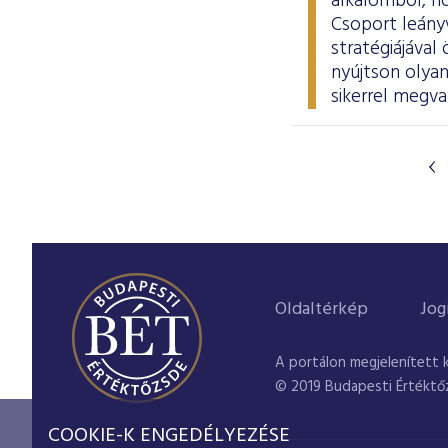
alkalomból, ho
Csoport leányv
stratégiájáva
nyújtson olyan
sikerrel megva
Oldaltérkép
Jog
A portálon megjelenített 
© 2019 Budapesti Értéktő
COOKIE-K ENGEDÉLYEZÉSE