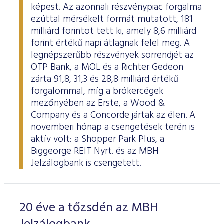
képest. Az azonnali részvénypiac forgalma
ezúttal mérsékelt formát mutatott, 181
milliárd forintot tett ki, amely 8,6 milliárd
forint értékű napi átlagnak felel meg. A
legnépszerűbb részvények sorrendjét az
OTP Bank, a MOL és a Richter Gedeon
zárta 91,8, 31,3 és 28,8 milliárd értékű
forgalommal, míg a brókercégek
mezőnyében az Erste, a Wood &
Company és a Concorde jártak az élen. A
novemberi hónap a csengetések terén is
aktív volt: a Shopper Park Plus, a
Biggeorge REIT Nyrt. és az MBH
Jelzálogbank is csengetett.
20 éve a tőzsdén az MBH