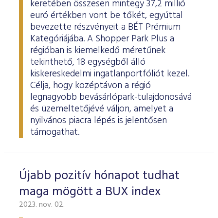
keretében összesen mintegy 37,2 millió
euró értékben vont be tőkét, egyúttal
bevezette részvényeit a BÉT Prémium
Kategóriájába. A Shopper Park Plus a
régióban is kiemelkedő méretűnek
tekinthető, 18 egységből álló
kiskereskedelmi ingatlanportfóliót kezel.
Célja, hogy középtávon a régió
legnagyobb bevásárlópark-tulajdonosává
és üzemeltetőjévé váljon, amelyet a
nyilvános piacra lépés is jelentősen
támogathat.
Újabb pozitív hónapot tudhat
maga mögött a BUX index
2023. nov. 02.