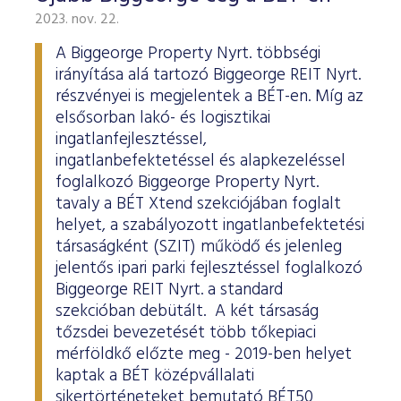
2023. nov. 22.
A Biggeorge Property Nyrt. többségi
irányítása alá tartozó Biggeorge REIT Nyrt.
részvényei is megjelentek a BÉT-en. Míg az
elsősorban lakó- és logisztikai
ingatlanfejlesztéssel,
ingatlanbefektetéssel és alapkezeléssel
foglalkozó Biggeorge Property Nyrt.
tavaly a BÉT Xtend szekciójában foglalt
helyet, a szabályozott ingatlanbefektetési
társaságként (SZIT) működő és jelenleg
jelentős ipari parki fejlesztéssel foglalkozó
Biggeorge REIT Nyrt. a standard
szekcióban debütált. A két társaság
tőzsdei bevezetését több tőkepiaci
mérföldkő előzte meg - 2019-ben helyet
kaptak a BÉT középvállalati
sikertörténeteket bemutató BÉT50