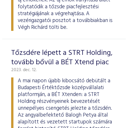
új elnökének. Az új elnök irányítása alatt
folytatódik a tőzsde piacfejlesztési
stratégiájának a végrehajtása. A
vezérigazgatói posztot a továbbiakban is
Végh Richárd tölti be.
Tőzsdére lépett a STRT Holding,
tovább bővül a BÉT Xtend piac
2023. dec. 12.
A mai napon újabb kibocsátó debütált a
Budapesti Értéktőzsde középvállalati
platformján, a BÉT Xtenden: a STRT
Holding részvényeinek bevezetését
ünnepélyes csengetés jelezte a tőzsdén.
Az angyalbefektető Balogh Petya által
alapított és vezetett startupok számára