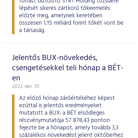
forrást biztosító STRT Holding tőzsdére
lépését sikeres zártkörű tőkeemelés
előzte meg, amelynek keretében
összesen 1,15 milliárd forint tőkét vont be
a társaság.
Jelentős BUX-növekedés,
csengetésekkel teli hónap a BÉT-
en
2023. dec. 01.
Az előző hónap záróértékéhez képest
ezúttal is jelentős eredményeket
mutatott a BUX: a BÉT elsődleges
részvénymutatója 57 878,43 ponton
fejezte be a hónapot, amely további 3,3
százalékos növekedést jelent októberhez