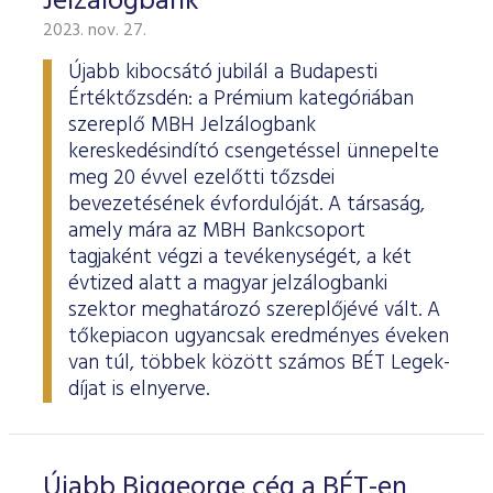
Jelzálogbank
2023. nov. 27.
Újabb kibocsátó jubilál a Budapesti
Értéktőzsdén: a Prémium kategóriában
szereplő MBH Jelzálogbank
kereskedésindító csengetéssel ünnepelte
meg 20 évvel ezelőtti tőzsdei
bevezetésének évfordulóját. A társaság,
amely mára az MBH Bankcsoport
tagjaként végzi a tevékenységét, a két
évtized alatt a magyar jelzálogbanki
szektor meghatározó szereplőjévé vált. A
tőkepiacon ugyancsak eredményes éveken
van túl, többek között számos BÉT Legek-
díjat is elnyerve.
Újabb Biggeorge cég a BÉT-en