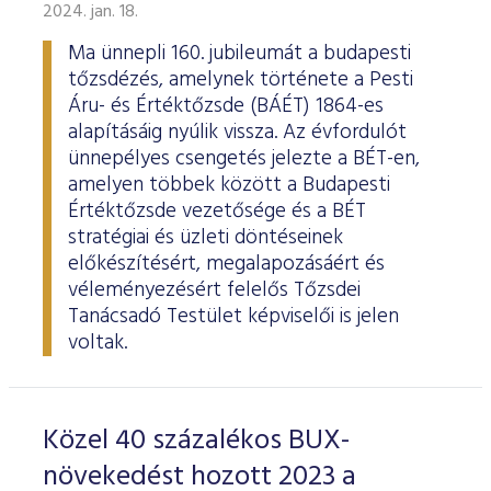
ESG Útmutató
2024. jan. 18.
Ma ünnepli 160. jubileumát a budapesti
tőzsdézés, amelynek története a Pesti
Áru- és Értéktőzsde (BÁÉT) 1864-es
alapításáig nyúlik vissza. Az évfordulót
ünnepélyes csengetés jelezte a BÉT-en,
amelyen többek között a Budapesti
Értéktőzsde vezetősége és a BÉT
stratégiai és üzleti döntéseinek
előkészítésért, megalapozásáért és
véleményezésért felelős Tőzsdei
Tanácsadó Testület képviselői is jelen
voltak.
Közel 40 százalékos BUX-
növekedést hozott 2023 a