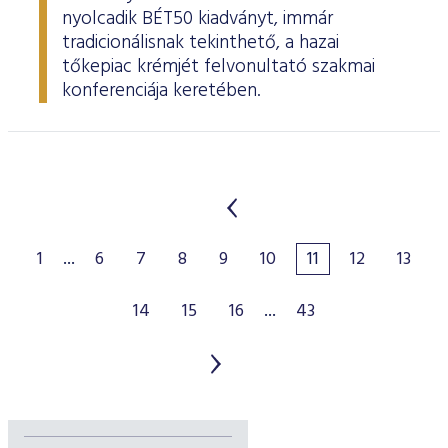
nyolcadik BÉT50 kiadványt, immár
tradicionálisnak tekinthető, a hazai
tőkepiac krémjét felvonultató szakmai
konferenciája keretében.
1
...
6
7
8
9
10
11
12
13
14
15
16
...
43