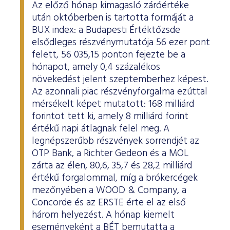
Az előző hónap kimagasló záróértéke
után októberben is tartotta formáját a
BUX index: a Budapesti Értéktőzsde
elsődleges részvénymutatója 56 ezer pont
felett, 56 035,15 ponton fejezte be a
hónapot, amely 0,4 százalékos
növekedést jelent szeptemberhez képest.
Az azonnali piac részvényforgalma ezúttal
mérsékelt képet mutatott: 168 milliárd
forintot tett ki, amely 8 milliárd forint
értékű napi átlagnak felel meg. A
legnépszerűbb részvények sorrendjét az
OTP Bank, a Richter Gedeon és a MOL
zárta az élen, 80,6, 35,7 és 28,2 milliárd
értékű forgalommal, míg a brókercégek
mezőnyében a WOOD & Company, a
Concorde és az ERSTE érte el az első
három helyezést. A hónap kiemelt
eseményeként a BÉT bemutatta a