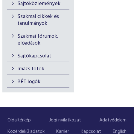
Sajtóközlemények
Szakmai cikkek és
tanulmányok
Szakmai fórumok,
előadások
Sajtókapcsolat
Imázs fotók
BÉT logók
Oldaltérkép
Jogi nyilatkozat
Adatvédelem
Közérdekű adatok
Karrier
Kapcsolat
English