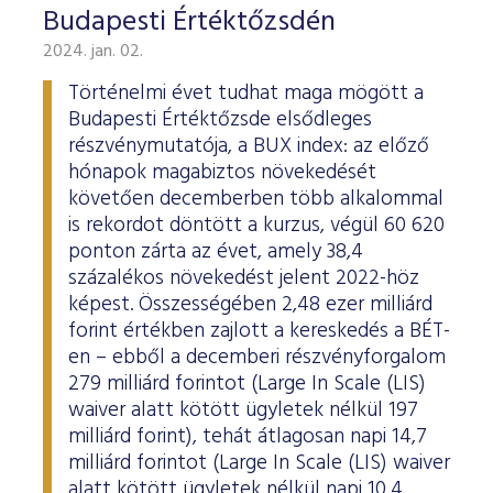
Budapesti Értéktőzsdén
2024. jan. 02.
Történelmi évet tudhat maga mögött a
Budapesti Értéktőzsde elsődleges
részvénymutatója, a BUX index: az előző
hónapok magabiztos növekedését
követően decemberben több alkalommal
is rekordot döntött a kurzus, végül 60 620
ponton zárta az évet, amely 38,4
százalékos növekedést jelent 2022-höz
képest. Összességében 2,48 ezer milliárd
forint értékben zajlott a kereskedés a BÉT-
en – ebből a decemberi részvényforgalom
279 milliárd forintot (Large In Scale (LIS)
waiver alatt kötött ügyletek nélkül 197
milliárd forint), tehát átlagosan napi 14,7
milliárd forintot (Large In Scale (LIS) waiver
alatt kötött ügyletek nélkül napi 10,4