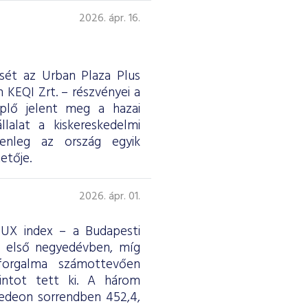
2026. ápr. 16.
ését az Urban Plaza Plus
 KEQI Zrt. – részvényei a
eplő jelent meg a hazai
lalat a kiskereskedelmi
jelenleg az ország egyik
etője.
2026. ápr. 01.
 BUX index – a Budapesti
z első negyedévben, míg
forgalma számottevően
rintot tett ki. A három
edeon sorrendben 452,4,