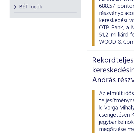
688,57 ponton
BÉT logók
részvénypiac
kereskedési v
OTP Bank, a M
51,2 milliárd 
WOOD & Compa
Rekordtelje
kereskedési
András részv
Az elmúlt idő
teljesítményne
ki Varga Mihál
csengetésén Ká
jegybankelnök 
megőrzése mel