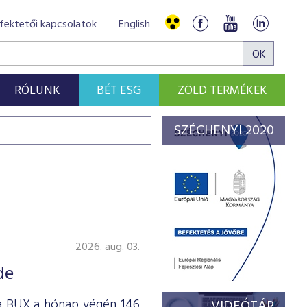
fektetői kapcsolatok
English
RÓLUNK
BÉT ESG
ZÖLD TERMÉKEK
SZÉCHENYI 2020
2026. aug. 03.
de
 a BUX a hónap végén 146
VIDEÓTÁR