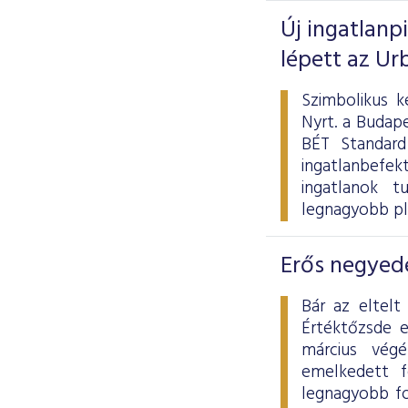
Új ingatlanp
lépett az Ur
Szimbolikus k
Nyrt. a Budape
BÉT Standard
ingatlanbefek
ingatlanok tu
legnagyobb pl
Erős negyedé
Bár az eltelt
Értéktőzsde 
március vég
emelkedett f
legnagyobb fo