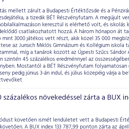
itás mellett zárult a Budapesti Értéktőzsde és a Pénzir
zsdejátéka, a tizedik BÉT Részvényfutam. A megújult v
obilalkalmazáson keresztül is elérhető volt, és iskolás
deklődő csatlakozhatott hozzá. A három hónapon át 
mint 3000 játékos vett részt, akik közel 35 000 megbízá
tese az Jurisich Miklós Gimnázium és Kollégium iskola t
zammal, míg a tanárok között az Újpesti Szűcs Sándor Á
en szintén 45 százalékos eredménnyel az összességében
enyben. Mostantól a BÉT Részvényfutam folyamatosan e
eny pedig június 3-án indul, és július közepéig várja a be
ztvevőket
 százalékos növekedéssel zárta a BUX i
iódust követően ismét lendületet vett a Budapesti Ért
követően. A BUX index 133 787,99 ponton zárta az áprili