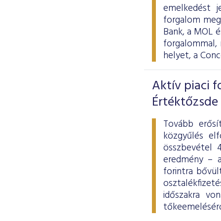
emelkedést j
forgalom megh
Bank, a MOL és
forgalommal, 
helyet, a Con
Aktív piaci 
Értéktőzsde
Tovább erősít
közgyűlés elf
összbevétel 4
eredmény – a
forintra bővü
osztalékfizet
időszakra von
tőkeemeléséről