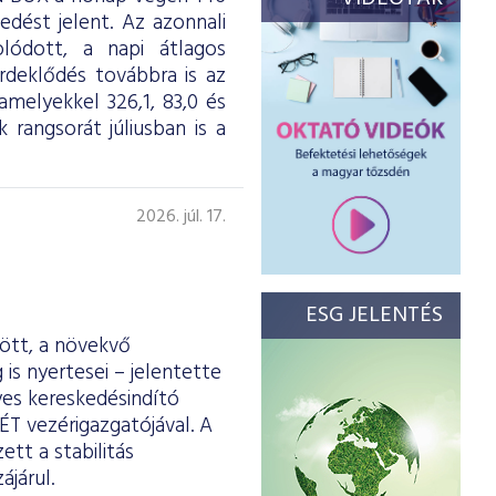
dést jelent. Az azonnali
olódott, a napi átlagos
érdeklődés továbbra is az
melyekkel 326,1, 83,0 és
 rangsorát júliusban is a
2026. júl. 17.
ESG JELENTÉS
ött, a növekvő
is nyertesei – jelentette
yes kereskedésindító
ÉT vezérigazgatójával. A
tt a stabilitás
járul.