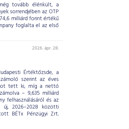
 még tovább élénkült, a
nyek sorrendjében az OTP
4,6 milliárd forint értékű
any foglalta el az első
2026. ápr. 28.
udapesti Értéktőzsde, a
eszámoló szerint az éves
ntot tett ki, míg a nettó
ámolva – 9,635 milliárd
y felhasználásáról és az
ág új, 2026–2028 közötti
tott BÉTx Pénzügyi Zrt.