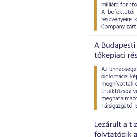
milliárd forint
A befektetői
részvényeire 
Company zárt 
A Budapesti 
tőkepiaci ré
Az ünnepségen 
diplomáciai ké
meghívottak el
Értéktőzsde ve
meghatalmazot
Társigazgató, 
Lezárult a t
folytatódik a