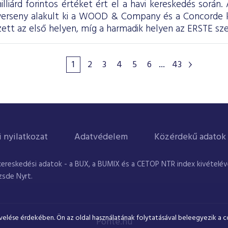
illiárd forintos értéket ért el a havi kereskedés során
 verseny alakult ki a WOOD & Company és a Concorde
tt az első helyen, míg a harmadik helyen az ERSTE sze
1
2
3
4
5
6
...
43
i nyilatkozat
Adatvédelem
Közérdekű adatok
kereskedési adatok - a BUX, a BUMIX és a CETOP NTR index kivételével
zsde Nyrt.
velése érdekében. Ön az oldal használatának folytatásával beleegyezik a c
Ponte.hu