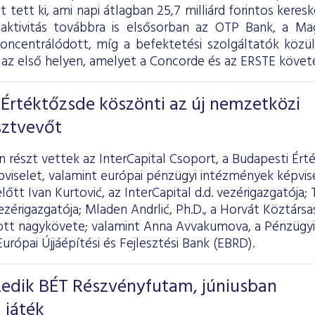
ot tett ki, ami napi átlagban 25,7 milliárd forintos kere
 aktivitás továbbra is elsősorban az OTP Bank, a 
koncentrálódott, míg a befektetési szolgáltatók köz
az első helyen, amelyet a Concorde és az ERSTE követe
Értéktőzsde köszönti az új nemzetközi
sztvevőt
részt vettek az InterCapital Csoport, a Budapesti Ért
pviselet, valamint európai pénzügyi intézmények képvi
őtt Ivan Kurtović, az InterCapital d.d. vezérigazgatója; 
zérigazgatója; Mladen Andrlić, Ph.D., a Horvát Köztársas
t nagykövete; valamint Anna Avvakumova, a Pénzügyi
Európai Újjáépítési és Fejlesztési Bank (EBRD).
izedik BÉT Részvényfutam, júniusban
 játék