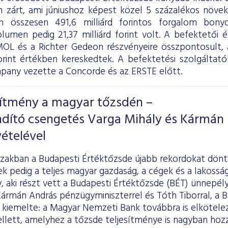
 zárt, ami júniushoz képest közel 5 százalékos növeke
on összesen 491,6 milliárd forintos forgalom bony
olumen pedig 21,37 milliárd forint volt. A befektetői 
OL és a Richter Gedeon részvényeire összpontosult, a
forint értékben kereskedtek. A befektetési szolgáltatók
ny vezette a Concorde és az ERSTE előtt.
sítmény a magyar tőzsdén –
ndító csengetés Varga Mihály és Kármán
ételével
szakban a Budapesti Értéktőzsde újabb rekordokat dönt
k pedig a teljes magyar gazdaság, a cégek és a lakosság 
y, aki részt vett a Budapesti Értéktőzsde (BÉT) ünnepél
rmán András pénzügyminiszterrel és Tóth Tiborral, a B
kiemelte: a Magyar Nemzeti Bank továbbra is elköteleze
lett, amelyhez a tőzsde teljesítménye is nagyban hozzá