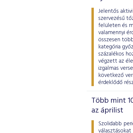
Jelentős aktiv
szervezésű tő
felületen és m
valamennyi ér
összesen több 
kategória győz
százalékos ho
végzett az él
izgalmas vers
következő vers
érdeklődő rés
Több mint 10
az áprilist
Szolidabb per
választásokat 