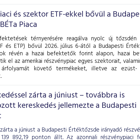
piaci és szektor ETF-ekkel bővül a Budape
 BÉTa Piaca
fektetések térnyerésére reagálva nyolc új tőzsdén 
F és ETP) bővül 2026. július 6-ától a Budapesti Érték
k révén a hazai befektetők forint alapon, hazai be
tik el az amerikai részvénypiac egyes szektorait, valam
árfolyamát követő termékeket, illetve az ezüst- 
.
déssel zárta a júniust – továbbra is
zott kereskedés jellemezte a Budapesti
t
zárta a júniust a Budapesti Értéktőzsde irányadó részv
139 892,19 ponton állt. Az azonnali részvénypiaci 