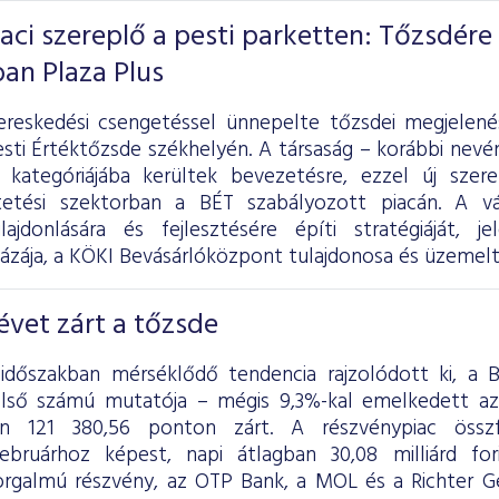
iaci szereplő a pesti parketten: Tőzsdére
ban Plaza Plus
ereskedési csengetéssel ünnepelte tőzsdei megjelen
sti Értéktőzsde székhelyén. A társaság – korábbi nevén
 kategóriájába kerültek bevezetésre, ezzel új szer
tetési szektorban a BÉT szabályozott piacán. A vál
lajdonlására és fejlesztésére építi stratégiáját, 
ázája, a KÖKI Bevásárlóközpont tulajdonosa és üzemelt
vet zárt a tőzsde
 időszakban mérséklődő tendencia rajzolódott ki, a
első számú mutatója – mégis 9,3%-kal emelkedett a
én 121 380,56 ponton zárt. A részvénypiac össz
ebruárhoz képest, napi átlagban 30,08 milliárd fo
rgalmú részvény, az OTP Bank, a MOL és a Richter G