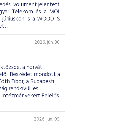
skedési volument jelentett.
Magyar Telekom és a MOL
ül júniusban is a WOOD &
tt.
2026. jún. 30.
éktőzsde, a horvát
selői. Beszédet mondott a
Tóth Tibor, a Budapesti
ág rendkívüli és
 Intézményekért Felelős
2026. jún. 05.