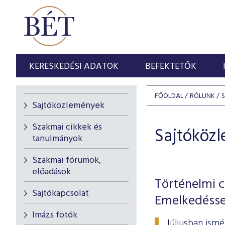
KERESKEDÉSI ADATOK
BEFEKTETŐK
FŐOLDAL
RÓLUNK
Sajtóközlemények
Szakmai cikkek és
Sajtóköz
tanulmányok
Szakmai fórumok,
előadások
Történelmi c
Sajtókapcsolat
Emelkedésse
Imázs fotók
Júliusban ism