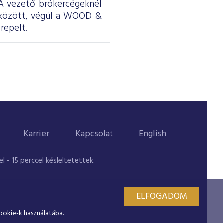
. A vezető brókercégeknél
 között, végül a WOOD &
repelt.
Karrier
Kapcsolat
English
 - 15 perccel késleltetettek.
ELFOGADOM
ookie-k használatába.