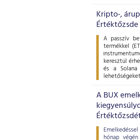
Kripto-, áru
Értéktőzsde
A passzív be
termékkel (ET
instrumentumo
keresztül érhe
és a Solana 
lehetőségeket
A BUX emelke
kiegyensúlyo
Értéktőzsdé
Emelkedéssel 
hónap végén 