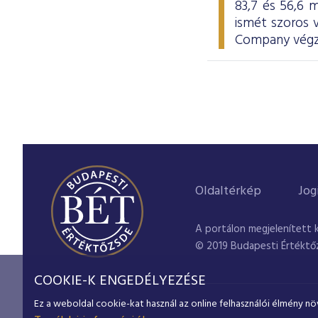
83,7 és 56,6 m
ismét szoros
Company végze
Oldaltérkép
Jog
A portálon megjelenített 
© 2019 Budapesti Értéktő
COOKIE-K ENGEDÉLYEZÉSE
Ez a weboldal cookie-kat használ az online felhasználói élmény nö