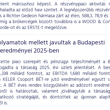
elent márciushoz képest. A részvénypiaci aktivitás
aladta az előző havi szintet. A legnépszerűbb részvé
 a Richter Gedeon hármasa zárt az élen, 588,3, 78,9 és 7
míg a brókercégek között továbbra is a WOOD & Comp
corde-ot és az ERSTE-t megelőzve.
folyamatok mellett javultak a Budapesti
 eredményei 2025-ben
ette piaci szerepét és pénzügyi teljesítményét a B
ogadta a társaság 2025. évi üzleti jelentését. A b
,338 milliárd forintot, az EBITDA 1,680 milliárd fori
 KELER Csoport BÉT-re jutó eredményével együtt sz
lt. A BÉT éves rendes közgyűlésén az adózott eredmén
ésről is határoztak, valamint jóváhagyták a társas
atkozó stratégiáját, és döntöttek az újonnan alapí
 is.