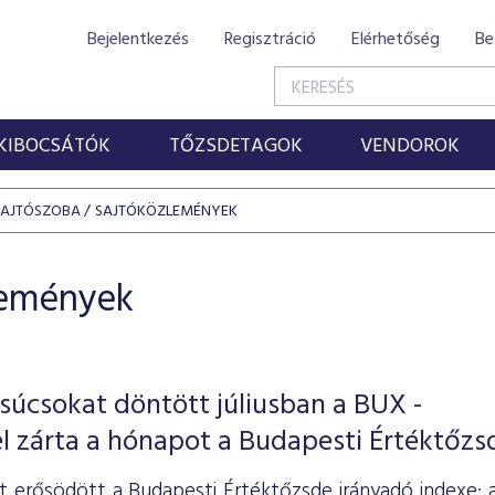
Bejelentkezés
Regisztráció
Elérhetőség
Be
KIBOCSÁTÓK
TŐZSDETAGOK
VENDOROK
SAJTÓSZOBA
SAJTÓKÖZLEMÉNYEK
lemények
súcsokat döntött júliusban a BUX -
l zárta a hónapot a Budapesti Értéktőzs
ét erősödött a Budapesti Értéktőzsde irányadó indexe: