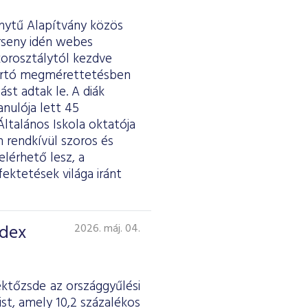
ánytű Alapítvány közös
erseny idén webes
 korosztálytól kezdve
tartó megmérettetésben
st adtak le. A diák
anulója lett 45
ltalános Iskola oktatója
 rendkívül szoros és
lérhető lesz, a
fektetések világa iránt
ndex
2026. máj. 04.
éktőzsde az országgyűlési
st, amely 10,2 százalékos