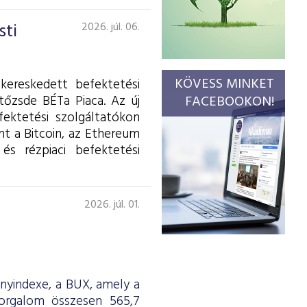
sti
2026. júl. 06.
KÖVESS MINKET
kereskedett befektetési
tőzsde BÉTa Piaca. Az új
FACEBOOKON!
fektetési szolgáltatókon
int a Bitcoin, az Ethereum
és rézpiaci befektetési
2026. júl. 01.
ényindexe, a BUX, amely a
forgalom összesen 565,7