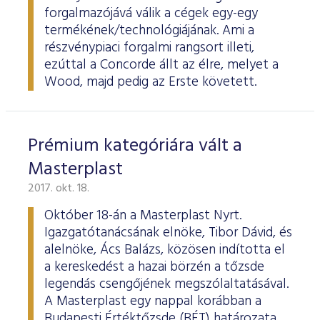
forgalmazójává válik a cégek egy-egy
termékének/technológiájának. Ami a
részvénypiaci forgalmi rangsort illeti,
ezúttal a Concorde állt az élre, melyet a
Wood, majd pedig az Erste követett.
Prémium kategóriára vált a
Masterplast
2017. okt. 18.
Október 18-án a Masterplast Nyrt.
Igazgatótanácsának elnöke, Tibor Dávid, és
alelnöke, Ács Balázs, közösen indította el
a kereskedést a hazai börzén a tőzsde
legendás csengőjének megszólaltatásával.
A Masterplast egy nappal korábban a
Budapesti Értéktőzsde (BÉT) határozata