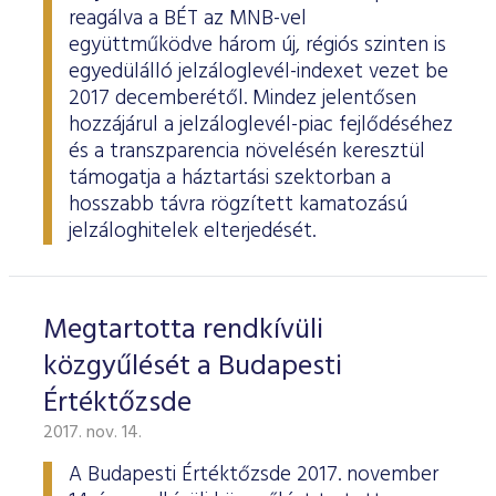
reagálva a BÉT az MNB-vel
együttműködve három új, régiós szinten is
egyedülálló jelzáloglevél-indexet vezet be
2017 decemberétől. Mindez jelentősen
hozzájárul a jelzáloglevél-piac fejlődéséhez
és a transzparencia növelésén keresztül
támogatja a háztartási szektorban a
hosszabb távra rögzített kamatozású
jelzáloghitelek elterjedését.
Megtartotta rendkívüli
közgyűlését a Budapesti
Értéktőzsde
2017. nov. 14.
A Budapesti Értéktőzsde 2017. november