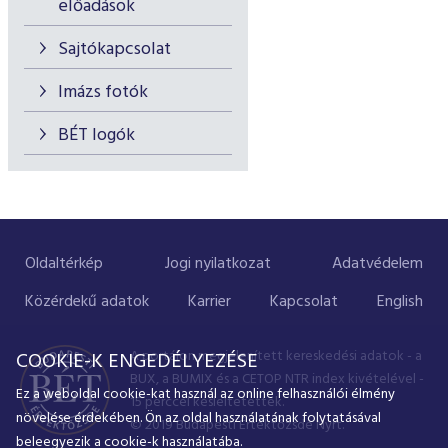
előadások
Sajtókapcsolat
Imázs fotók
BÉT logók
Oldaltérkép
Jogi nyilatkozat
Adatvédelem
Közérdekű adatok
Karrier
Kapcsolat
English
A portálon megjelenített kereskedési adatok - a
COOKIE-K ENGEDÉLYEZÉSE
BUX, a BUMIX és a CETOP NTR index kivételével -
Ez a weboldal cookie-kat használ az online felhasználói élmény
15 perccel késleltetettek.
növelése érdekében. Ön az oldal használatának folytatásával
© 2019 Budapesti Értéktőzsde Nyrt.
beleegyezik a cookie-k használatába.