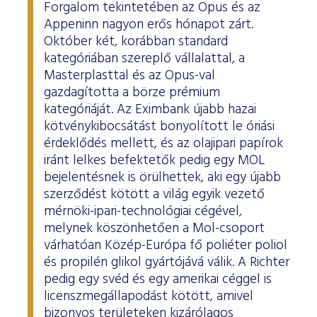
Forgalom tekintetében az Opus és az
Appeninn nagyon erős hónapot zárt.
Október két, korábban standard
kategóriában szereplő vállalattal, a
Masterplasttal és az Opus-val
gazdagította a börze prémium
kategóriáját. Az Eximbank újabb hazai
kötvénykibocsátást bonyolított le óriási
érdeklődés mellett, és az olajipari papírok
iránt lelkes befektetők pedig egy MOL
bejelentésnek is örülhettek, aki egy újabb
szerződést kötött a világ egyik vezető
mérnöki-ipari-technológiai cégével,
melynek köszönhetően a Mol-csoport
várhatóan Közép-Európa fő poliéter poliol
és propilén glikol gyártójává válik. A Richter
pedig egy svéd és egy amerikai céggel is
licenszmegállapodást kötött, amivel
bizonyos területeken kizárólagos