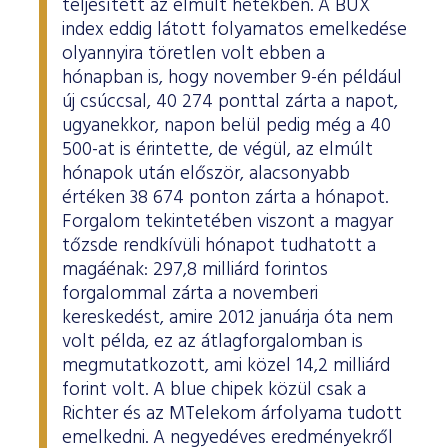
teljesített az elmúlt hetekben. A BUX
index eddig látott folyamatos emelkedése
olyannyira töretlen volt ebben a
hónapban is, hogy november 9-én például
új csúccsal, 40 274 ponttal zárta a napot,
ugyanekkor, napon belül pedig még a 40
500-at is érintette, de végül, az elmúlt
hónapok után először, alacsonyabb
értéken 38 674 ponton zárta a hónapot.
Forgalom tekintetében viszont a magyar
tőzsde rendkívüli hónapot tudhatott a
magáénak: 297,8 milliárd forintos
forgalommal zárta a novemberi
kereskedést, amire 2012 januárja óta nem
volt példa, ez az átlagforgalomban is
megmutatkozott, ami közel 14,2 milliárd
forint volt. A blue chipek közül csak a
Richter és az MTelekom árfolyama tudott
emelkedni. A negyedéves eredményekről