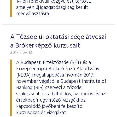
14-én rendkívüli közgyűlést tartott,
amelyen új igazgatósági tag került
megválasztásra.
A Tőzsde új oktatási cége átveszi
a Brókerképző kurzusait
2017. nov. 13.
A Budapesti Értéktőzsde (BÉT) és a
Közép-európai Brókerképző Alapítvány
(KEBA) megállapodása nyomán 2017.
november végétől a Budapest Institute of
Banking (BIB) szervezi a tőzsdei
szakvizsgához, a határidős, az opciós és az
értékpapír-ügyintézői vizsgákhoz
kapcsolódó jövőbeni felkészítő
kurzusokat és vizsgákat.