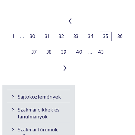
1
...
30
31
32
33
34
35
36
37
38
39
40
...
43
Sajtóközlemények
Szakmai cikkek és
tanulmányok
Szakmai fórumok,