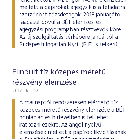
lehet iratkozni. Az angol nyelvű elemzések
mellett a papírokat árjegyzik is a feladatra
szerződött tőzsdetagok. 2018 januárjától
ráadásul bővül a BÉT elemzési és
árjegyzési programjában résztvevők köre.
Az új szolgáltatás térképére januártól a
Budapesti Ingatlan Nyrt. (BIF) is felkerül.
Elindult tíz közepes méretű
részvény elemzése
2017. dec. 12.
A mai naptól rendszeresen elérhető tíz
közepes méretű részvény elemzése a BÉT
honlapján és hírlevélben is fel lehet
iratkozni ezekre. Az angol nyelvű
elemzések mellett a papírok likviditásának