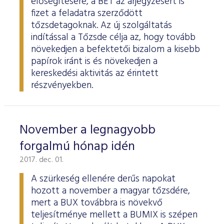
elősegítésére, a BÉT az árjegyzésért is
fizet a feladatra szerződött
tőzsdetagoknak. Az új szolgáltatás
indítással a Tőzsde célja az, hogy tovább
növekedjen a befektetői bizalom a kisebb
papírok iránt is és növekedjen a
kereskedési aktivitás az érintett
részvényekben.
November a legnagyobb
forgalmú hónap idén
2017. dec. 01.
A szürkeség ellenére derűs napokat
hozott a november a magyar tőzsdére,
mert a BUX továbbra is növekvő
teljesítménye mellett a BUMIX is szépen