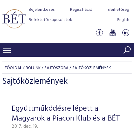
Bejelentkezés
Regisztráció
Elérhetőség
Befektetői kapcsolatok
English
KERESKEDÉSI ADATOK
FŐOLDAL
RÓLUNK
SAJTÓSZOBA
SAJTÓKÖZLEMÉNYEK
INDEXEK
BEFEKTETŐK
Sajtóközlemények
Részvényindexek
Piaci forgalom
Termékcsoportok
KIBOCSÁTÓK
Kötvényindexek
Kedvenc instrumentumok
Szabályozás
Indexek
Részvény és vállalati kötvény tőzsdei bevezetését támoga
Együttműködésre lépett a
TŐZSDETAGOK
Jelzáloglevél indexek
program
Azonnali Piac
Alkalmazott díjstruktúra
BÉT szabályzatok
Részvény szekció
Magyarok a Piacon Klub és a BÉT
Tőzsdetagok, üzletkötők
VENDOROK
Vállalati kötvény indexek
Származékos piac
BÉT Xtend - Részvénypiac egyszerűen
Részvények
Elszámolás
Befektetővédelem
2017. dec. 19.
Hitelpapír szekció
Útmutató a taggá váláshoz