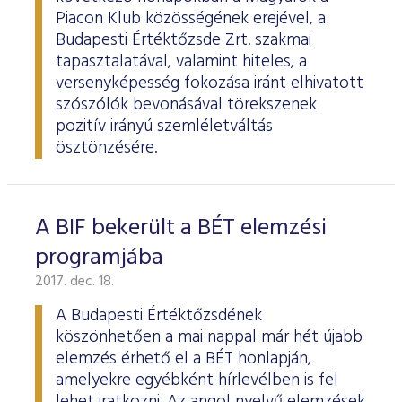
ESG Útmutató
Piacon Klub közösségének erejével, a
Budapesti Értéktőzsde Zrt. szakmai
tapasztalatával, valamint hiteles, a
versenyképesség fokozása iránt elhivatott
szószólók bevonásával törekszenek
pozitív irányú szemléletváltás
ösztönzésére.
A BIF bekerült a BÉT elemzési
programjába
2017. dec. 18.
A Budapesti Értéktőzsdének
köszönhetően a mai nappal már hét újabb
elemzés érhető el a BÉT honlapján,
amelyekre egyébként hírlevélben is fel