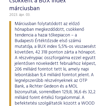
csökkent a BUX index
márciusban
2023. ápr. 03.
Márciusban folytatódott az előző
hónapban megkezdődött, csökkenő
tendencia a hazai tőkepiacon – a
Budapesti Értéktőzsde első számú
mutatója, a BUX index 5,5%-os visszaesést
követően, 42 318 ponton zárta a hónapot.
A részvénypiac összforgalma ezzel együtt
jelentősen növekedett februárhoz képest,
206 milliárd forintot tett ki, amely napi
lebontásban 9,4 milliárd forintot jelent. A
legnépszerűbb részvényeknek az OTP
Bank, a Richter Gedeon és a MOL
bizonyultak, sorrendben 129,8, 36,6 és 32,2
milliárd forint értékű forgalommal. A
befektetési szolgáltatók között a WOOD