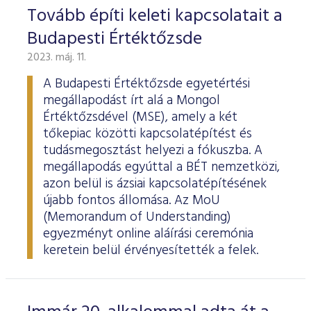
ESG Útmutató
Tovább építi keleti kapcsolatait a
Budapesti Értéktőzsde
2023. máj. 11.
A Budapesti Értéktőzsde egyetértési
megállapodást írt alá a Mongol
Értéktőzsdével (MSE), amely a két
tőkepiac közötti kapcsolatépítést és
tudásmegosztást helyezi a fókuszba. A
megállapodás egyúttal a BÉT nemzetközi,
azon belül is ázsiai kapcsolatépítésének
újabb fontos állomása. Az MoU
(Memorandum of Understanding)
egyezményt online aláírási ceremónia
keretein belül érvényesítették a felek.