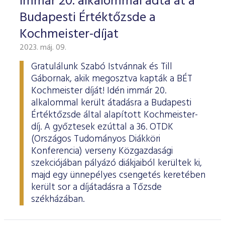
Immár 20. alkalommal adta át a
Budapesti Értéktőzsde a
Kochmeister-díjat
2023. máj. 09.
Gratulálunk Szabó Istvánnak és Till
Gábornak, akik megosztva kapták a BÉT
Kochmeister díját! Idén immár 20.
alkalommal került átadásra a Budapesti
Értéktőzsde által alapított Kochmeister-
díj. A győztesek ezúttal a 36. OTDK
(Országos Tudományos Diákköri
Konferencia) verseny Közgazdasági
szekciójában pályázó diákjaiból kerültek ki,
majd egy ünnepélyes csengetés keretében
került sor a díjátadásra a Tőzsde
székházában.