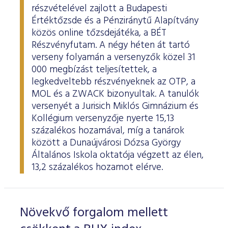
részvételével zajlott a Budapesti
Értéktőzsde és a Pénziránytű Alapítvány
közös online tőzsdejátéka, a BÉT
Részvényfutam. A négy héten át tartó
verseny folyamán a versenyzők közel 31
000 megbízást teljesítettek, a
legkedveltebb részvényeknek az OTP, a
MOL és a ZWACK bizonyultak. A tanulók
versenyét a Jurisich Miklós Gimnázium és
Kollégium versenyzője nyerte 15,13
százalékos hozamával, míg a tanárok
között a Dunaújvárosi Dózsa György
Általános Iskola oktatója végzett az élen,
13,2 százalékos hozamot elérve.
Növekvő forgalom mellett