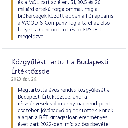
és a MOL zárt az élen, 51, 30,5 és 26
milliárd értékű forgalommal, míg a
brókercégek között ebben a hónapban is
a WOOD & Company foglalta el az első
helyet, a Concorde-ot és az ERSTE-t
megelőzve.
Közgyűlést tartott a Budapesti
Értéktőzsde
2023. ápr. 26.
Megtartotta éves rendes közgyűlését a
Budapesti Értéktőzsde, ahol a
részvényesek valamennyi napirendi pont
esetében jóváhagyólag döntöttek. Ennek
alapján a BÉT kimagaslóan eredményes
évet zárt 2022-ben: míg az összbevétel