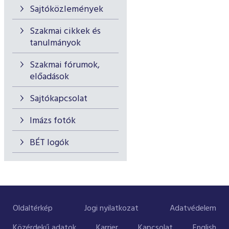
Sajtóközlemények
Szakmai cikkek és
tanulmányok
Szakmai fórumok,
előadások
Sajtókapcsolat
Imázs fotók
BÉT logók
Oldaltérkép
Jogi nyilatkozat
Adatvédelem
Közérdekű adatok
Karrier
Kapcsolat
English