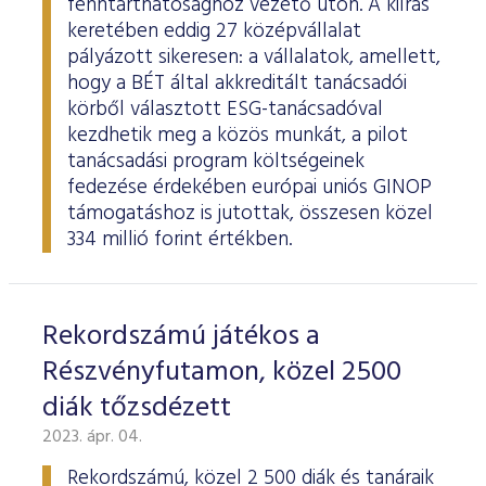
fenntarthatósághoz vezető úton. A kiírás
keretében eddig 27 középvállalat
pályázott sikeresen: a vállalatok, amellett,
hogy a BÉT által akkreditált tanácsadói
körből választott ESG-tanácsadóval
kezdhetik meg a közös munkát, a pilot
tanácsadási program költségeinek
fedezése érdekében európai uniós GINOP
támogatáshoz is jutottak, összesen közel
334 millió forint értékben.
Rekordszámú játékos a
Részvényfutamon, közel 2500
diák tőzsdézett
2023. ápr. 04.
Rekordszámú, közel 2 500 diák és tanáraik