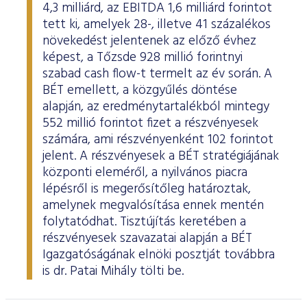
4,3 milliárd, az EBITDA 1,6 milliárd forintot
tett ki, amelyek 28-, illetve 41 százalékos
növekedést jelentenek az előző évhez
képest, a Tőzsde 928 millió forintnyi
szabad cash flow-t termelt az év során. A
BÉT emellett, a közgyűlés döntése
alapján, az eredménytartalékból mintegy
552 millió forintot fizet a részvényesek
számára, ami részvényenként 102 forintot
jelent. A részvényesek a BÉT stratégiájának
központi eleméről, a nyilvános piacra
lépésről is megerősítőleg határoztak,
amelynek megvalósítása ennek mentén
folytatódhat. Tisztújítás keretében a
részvényesek szavazatai alapján a BÉT
Igazgatóságának elnöki posztját továbbra
is dr. Patai Mihály tölti be.