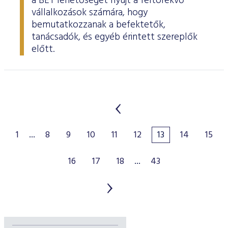
a BÉT lehetőséget nyújt a feltörekvő
vállalkozások számára, hogy
bemutatkozzanak a befektetők,
tanácsadók, és egyéb érintett szereplők
előtt.
1
...
8
9
10
11
12
13
14
15
16
17
18
...
43