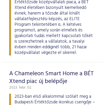
Értéktőzsde középvállalati piaca, a BÉT
Xtend életében bizonyult kiemelkedő
évnek, hanem a tőzsde által kínált
vállalatfejlesztési képzés, az ELITE
Program tekintetében is. A kétéves
programot, amely során elméleti és
gyakorlati tudás mellett kapcsolati tőkét
is szerezhetnek a vállalatok, a tavalyi
évben minden eddiginél több, 21 hazai
középvállalat végezte el sikerrel.
A Chameleon Smart Home a BÉT
Xtend piac új belépője
2023. febr. 02.
2023-ban első alkalommal szólalt meg a
Budapesti Értéktőzsde ikonikus csengője –