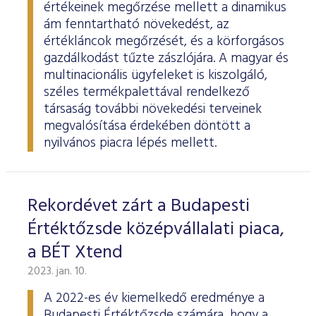
értékeinek megőrzése mellett a dinamikus
ám fenntartható növekedést, az
értékláncok megőrzését, és a körforgásos
gazdálkodást tűzte zászlójára. A magyar és
multinacionális ügyfeleket is kiszolgáló,
széles termékpalettával rendelkező
társaság további növekedési terveinek
megvalósítása érdekében döntött a
nyilvános piacra lépés mellett.
Rekordévet zárt a Budapesti
Értéktőzsde középvállalati piaca,
a BÉT Xtend
2023. jan. 10.
A 2022-es év kiemelkedő eredménye a
Budapesti Értéktőzsde számára, hogy a