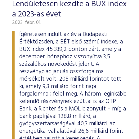
Lendületesen kezdte a BUX index
a 2023-as évet
2023. febr. 01.
Ígéretesen indult az év a Budapesti
Értéktőzsdén, a BÉT első számú indexe, a
BUX index 45 339,2 ponton zárt, amely a
decemberi hónaphoz viszonyítva 3,5
százalékos növekedést jelent. A
részvénypiac januári összforgalma
mérsékelt volt, 205 milliárd forintot tett
ki, amely 9,3 milliárd forint napi
forgalomnak felel meg. A három leginkább
kelendő részvénynek ezúttal is az OTP
Bank, a Richter és a MOL bizonyult – míg a
bank papírjával 128,8 milliárd, a
gyógyszertársaságéval 40,3 milliárd, az
energetikai vállalatéval 26,6 milliárd forint
értékben zajlott a kereskedés. A