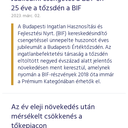
25 éve a tőzsdén a BIF
2023. márc. 02.
A Budapesti Ingatlan Hasznosítási és
Fejlesztési Nyrt. (BIF) kereskedésindító
csengetéssel ünnepelte huszonöt éves
jubileumát a Budapesti Értéktőzsdén. Az
ingatlanbefektetési társaság a tőzsdén
eltöltött negyed évszázad alatt jelentős
növekedésen ment keresztül, amelynek
nyomán a BIF-részvények 2018 óta immár
a Prémium Kategóriában érhetők el.
Az év eleji növekedés után
mérsékelt csökkenés a
tőkepiacon