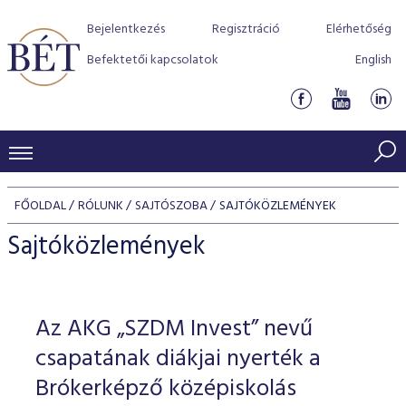
Bejelentkezés
Regisztráció
Elérhetőség
Befektetői kapcsolatok
English
KERESKEDÉSI ADATOK
FŐOLDAL
RÓLUNK
SAJTÓSZOBA
SAJTÓKÖZLEMÉNYEK
INDEXEK
BEFEKTETŐK
Sajtóközlemények
Részvényindexek
Piaci forgalom
Termékcsoportok
KIBOCSÁTÓK
Kötvényindexek
Kedvenc instrumentumok
Szabályozás
Indexek
Részvény és vállalati kötvény tőzsdei bevezetését támoga
Az AKG „SZDM Invest” nevű
TŐZSDETAGOK
Jelzáloglevél indexek
program
Azonnali Piac
Alkalmazott díjstruktúra
BÉT szabályzatok
Részvény szekció
csapatának diákjai nyerték a
Tőzsdetagok, üzletkötők
VENDOROK
Vállalati kötvény indexek
Származékos piac
BÉT Xtend - Részvénypiac egyszerűen
Részvények
Brókerképző középiskolás
Elszámolás
Befektetővédelem
Hitelpapír szekció
Útmutató a taggá váláshoz