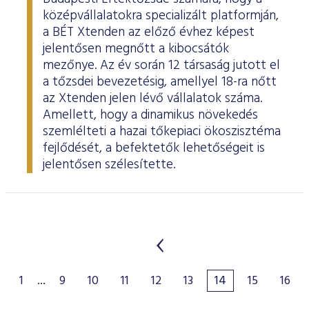
középvállalatokra specializált platformján,
a BÉT Xtenden az előző évhez képest
jelentősen megnőtt a kibocsátók
mezőnye. Az év során 12 társaság jutott el
a tőzsdei bevezetésig, amellyel 18-ra nőtt
az Xtenden jelen lévő vállalatok száma.
Amellett, hogy a dinamikus növekedés
szemlélteti a hazai tőkepiaci ökoszisztéma
fejlődését, a befektetők lehetőségeit is
jelentősen szélesítette.
1
...
9
10
11
12
13
14
15
16