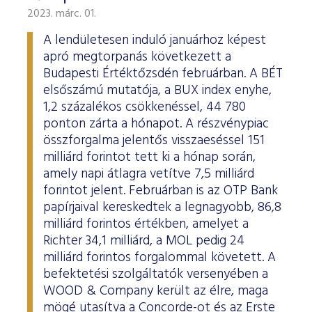
2023. márc. 01.
A lendületesen induló januárhoz képest
apró megtorpanás következett a
Budapesti Értéktőzsdén februárban. A BÉT
elsőszámú mutatója, a BUX index enyhe,
1,2 százalékos csökkenéssel, 44 780
ponton zárta a hónapot. A részvénypiac
összforgalma jelentős visszaeséssel 151
milliárd forintot tett ki a hónap során,
amely napi átlagra vetítve 7,5 milliárd
forintot jelent. Februárban is az OTP Bank
papírjaival kereskedtek a legnagyobb, 86,8
milliárd forintos értékben, amelyet a
Richter 34,1 milliárd, a MOL pedig 24
milliárd forintos forgalommal követett. A
befektetési szolgáltatók versenyében a
WOOD & Company került az élre, maga
mögé utasítva a Concorde-ot és az Erste