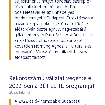
teljesítményt nyújtó tőkepiaci szereplők
részesültek elismerésben. A díjak
odaítélésével és az ünnepélyes
rendezvénnyel a Budapesti Értéktőzsde a
hazai tőkepiaci ökoszisztéma fejlődése
előtt kíván tisztelegni. A nagyszabású
gálaeseményen Patai Mihály, a Budapesti
Értéktőzsde elnökének köszöntőjét
követően Hornung Ágnes, a Kulturális és
Innovációs Minisztérium államtitkára is
előadást tartott.
Rekordszámú vállalat végezte el
2022-ben a BÉT ELITE programját
2023. febr. 13.
A 2022-es év nemcsak a Budapesti