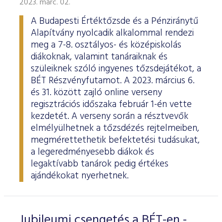
2023. márc. 02.
ESG Útmutató
A Budapesti Értéktőzsde és a Pénziránytű
Alapítvány nyolcadik alkalommal rendezi
meg a 7-8. osztályos- és középiskolás
diákoknak, valamint tanáraiknak és
szüleiknek szóló ingyenes tőzsdejátékot, a
BÉT Részvényfutamot. A 2023. március 6.
és 31. között zajló online verseny
regisztrációs időszaka február 1-én vette
kezdetét. A verseny során a résztvevők
elmélyülhetnek a tőzsdézés rejtelmeiben,
megmérettethetik befektetési tudásukat,
a legeredményesebb diákok és
legaktívabb tanárok pedig értékes
ajándékokat nyerhetnek.
Jubileumi csengetés a BÉT-en -