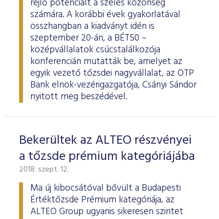
rejlő potenciált a széles közönség
számára. A korábbi évek gyakorlatával
összhangban a kiadványt idén is
szeptember 20-án, a BÉT50 –
középvállalatok csúcstalálkozója
konferencián mutatták be, amelyet az
egyik vezető tőzsdei nagyvállalat, az OTP
Bank elnök-vezérigazgatója, Csányi Sándor
nyitott meg beszédével.
Bekerültek az ALTEO részvényei
a tőzsde prémium kategóriájába
2018. szept. 12.
Ma új kibocsátóval bővült a Budapesti
Értéktőzsde Prémium kategóriája, az
ALTEO Group ugyanis sikeresen szintet