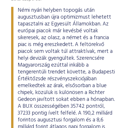
Némi nyári helyben topogás után
augusztusban újra optimizmust lehetett
tapasztalni az Egyesült Államokban. Az
európai piacok már kevésbé voltak
sikeresek, az olasz, a német és a francia
piac is még ereszkedett. A feltörekvő
piacok sem voltak túl attraktívak, mert a
helyi devizák gyengültek. Szerencsére
Magyarország ezúttal inkább a
tengerentúli trendet követte, a Budapesti
Értéktőzsde részvényszekciójában
emelkedtek az árak, elsősorban a blue
chipek, közülük is különösen a Richter
Gedeon javított sokat ebben a hónapban.
A BUX összességében 35742 pontról,
37233 pontig ívelt felfelé. A 190,2 milliárd
forintos augusztusi forgalom és a 8,6
milliárd forint átlagos napi forgalom is