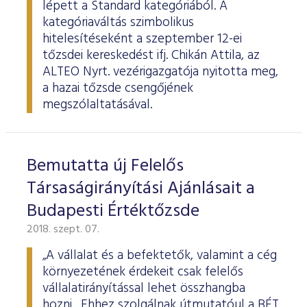
lépett a Standard kategóriából. A
kategóriaváltás szimbolikus
hitelesítéseként a szeptember 12-ei
tőzsdei kereskedést ifj. Chikán Attila, az
ALTEO Nyrt. vezérigazgatója nyitotta meg,
a hazai tőzsde csengőjének
megszólaltatásával.
Bemutatta új Felelős
Társaságirányítási Ajánlásait a
Budapesti Értéktőzsde
2018. szept. 07.
„A vállalat és a befektetők, valamint a cég
környezetének érdekeit csak felelős
vállalatirányítással lehet összhangba
hozni. Ehhez szolgálnak útmutatóul a BÉT