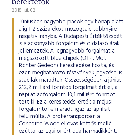
befektetők
2018. júl. 02.
Júniusban nagyobb piacok egy hónap alatt
alig 1-2 százalékot mozogtak, többnyire
negatív irányba. A Budapesti Értéktőzsdét
is alacsonyabb forgalom és oldalazó árak
jellemezték. A legnagyobb forgalmat a
megszokott blue chipek (OTP, Mol,
Richter Gedeon) kereskedése hozta, és
ezen meghatározó részvények jegyzései is
stabilak maradtak. Összességében a június
212,2 milliárd forintos forgalmat ért el, a
napi átlagforgalom 10,1 milliárd forintot
tett ki. Ez a kereskedési érték a májusi
forgalomtól elmaradt, igaz az áprilisit
felülmúlta. A brókerrangsorban a
Concorde-Wood éllovas kettős mellé
ezúttal az Equilor ért oda harmadikként.