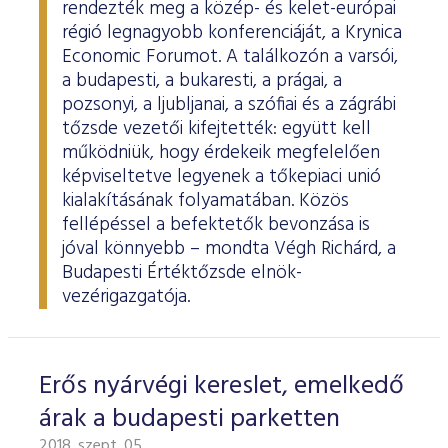
rendezték meg a közép- és kelet-európai
régió legnagyobb konferenciáját, a Krynica
Economic Forumot. A találkozón a varsói,
a budapesti, a bukaresti, a prágai, a
pozsonyi, a ljubljanai, a szófiai és a zágrábi
tőzsde vezetői kifejtették: együtt kell
működniük, hogy érdekeik megfelelően
képviseltetve legyenek a tőkepiaci unió
kialakításának folyamatában. Közös
fellépéssel a befektetők bevonzása is
jóval könnyebb – mondta Végh Richárd, a
Budapesti Értéktőzsde elnök-
vezérigazgatója.
Erős nyárvégi kereslet, emelkedő
árak a budapesti parketten
2018. szept. 05.