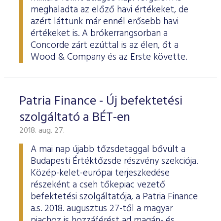
meghaladta az előző havi értékeket, de
azért láttunk már ennél erősebb havi
értékeket is. A brókerrangsorban a
Concorde zárt ezúttal is az élen, őt a
Wood & Company és az Erste követte.
Patria Finance - Új befektetési
szolgáltató a BÉT-en
2018. aug. 27.
A mai nap újabb tőzsdetaggal bővült a
Budapesti Értéktőzsde részvény szekciója.
Közép-kelet-európai terjeszkedése
részeként a cseh tőkepiac vezető
befektetési szolgáltatója, a Patria Finance
a.s. 2018. augusztus 27-től a magyar
piachoz is hozzáférést ad magán- és