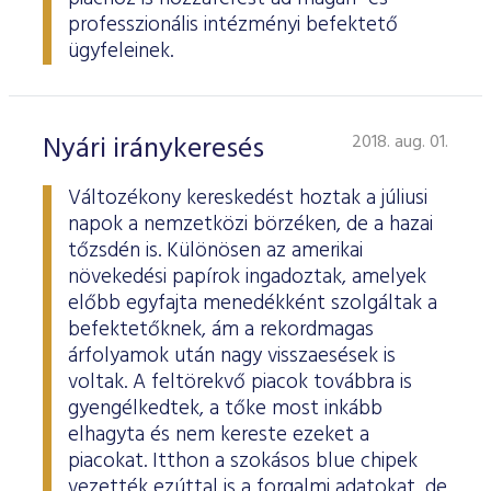
professzionális intézményi befektető
ügyfeleinek.
Nyári iránykeresés
2018. aug. 01.
Változékony kereskedést hoztak a júliusi
napok a nemzetközi börzéken, de a hazai
tőzsdén is. Különösen az amerikai
növekedési papírok ingadoztak, amelyek
előbb egyfajta menedékként szolgáltak a
befektetőknek, ám a rekordmagas
árfolyamok után nagy visszaesések is
voltak. A feltörekvő piacok továbbra is
gyengélkedtek, a tőke most inkább
elhagyta és nem kereste ezeket a
piacokat. Itthon a szokásos blue chipek
vezették ezúttal is a forgalmi adatokat, de