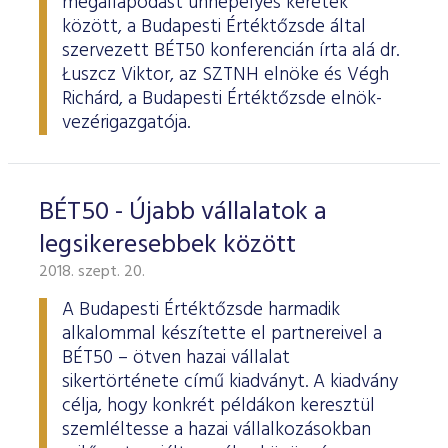
megállapodást ünnepélyes keretek
között, a Budapesti Értéktőzsde által
szervezett BÉT50 konferencián írta alá dr.
Łuszcz Viktor, az SZTNH elnöke és Végh
Richárd, a Budapesti Értéktőzsde elnök-
vezérigazgatója.
BÉT50 - Újabb vállalatok a
legsikeresebbek között
2018. szept. 20.
A Budapesti Értéktőzsde harmadik
alkalommal készítette el partnereivel a
BÉT50 – ötven hazai vállalat
sikertörténete című kiadványt. A kiadvány
célja, hogy konkrét példákon keresztül
szemléltesse a hazai vállalkozásokban