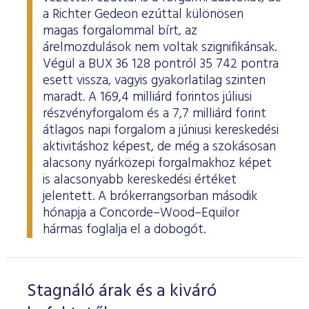
a Richter Gedeon ezúttal különösen
magas forgalommal bírt, az
árelmozdulások nem voltak szignifikánsak.
Végül a BUX 36 128 pontról 35 742 pontra
esett vissza, vagyis gyakorlatilag szinten
maradt. A 169,4 milliárd forintos júliusi
részvényforgalom és a 7,7 milliárd forint
átlagos napi forgalom a júniusi kereskedési
aktivitáshoz képest, de még a szokásosan
alacsony nyárközepi forgalmakhoz képet
is alacsonyabb kereskedési értéket
jelentett. A brókerrangsorban második
hónapja a Concorde–Wood–Equilor
hármas foglalja el a dobogót.
Stagnáló árak és a kiváró