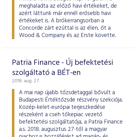
meghaladta az előző havi értékeket, de
azért láttunk már ennél erősebb havi
értékeket is. A brókerrangsorban a
Concorde zárt ezúttal is az élen, őt a
Wood & Company és az Erste követte.
Patria Finance - Új befektetési
szolgáltató a BÉT-en
2018. aug. 27.
A mai nap újabb tőzsdetaggal bővült a
Budapesti Értéktőzsde részvény szekciója.
Közép-kelet-európai terjeszkedése
részeként a cseh tőkepiac vezető
befektetési szolgáltatója, a Patria Finance
a.s. 2018. augusztus 27-től a magyar
piachoz is hozzáférést ad magán- és