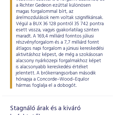
a Richter Gedeon ezúttal különösen
magas forgalommal bírt, az
árelmozdulások nem voltak szignifikánsak.
Végül a BUX 36 128 pontról 35 742 pontra
esett vissza, vagyis gyakorlatilag szinten
maradt. A 169,4 milliárd forintos júliusi
részvényforgalom és a 7,7 milliárd forint
átlagos napi forgalom a júniusi kereskedési
aktivitáshoz képest, de még a szokásosan
alacsony nyárközepi forgalmakhoz képet
is alacsonyabb kereskedési értéket
jelentett. A brókerrangsorban második
hónapja a Concorde–Wood–Equilor
hármas foglalja el a dobogót.
Stagnáló árak és a kiváró