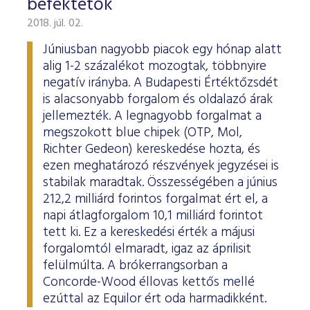
befektetők
2018. júl. 02.
Júniusban nagyobb piacok egy hónap alatt
alig 1-2 százalékot mozogtak, többnyire
negatív irányba. A Budapesti Értéktőzsdét
is alacsonyabb forgalom és oldalazó árak
jellemezték. A legnagyobb forgalmat a
megszokott blue chipek (OTP, Mol,
Richter Gedeon) kereskedése hozta, és
ezen meghatározó részvények jegyzései is
stabilak maradtak. Összességében a június
212,2 milliárd forintos forgalmat ért el, a
napi átlagforgalom 10,1 milliárd forintot
tett ki. Ez a kereskedési érték a májusi
forgalomtól elmaradt, igaz az áprilisit
felülmúlta. A brókerrangsorban a
Concorde-Wood éllovas kettős mellé
ezúttal az Equilor ért oda harmadikként.