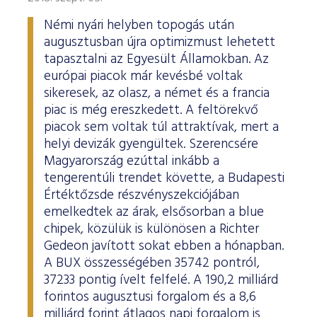
Némi nyári helyben topogás után
augusztusban újra optimizmust lehetett
tapasztalni az Egyesült Államokban. Az
európai piacok már kevésbé voltak
sikeresek, az olasz, a német és a francia
piac is még ereszkedett. A feltörekvő
piacok sem voltak túl attraktívak, mert a
helyi devizák gyengültek. Szerencsére
Magyarország ezúttal inkább a
tengerentúli trendet követte, a Budapesti
Értéktőzsde részvényszekciójában
emelkedtek az árak, elsősorban a blue
chipek, közülük is különösen a Richter
Gedeon javított sokat ebben a hónapban.
A BUX összességében 35742 pontról,
37233 pontig ívelt felfelé. A 190,2 milliárd
forintos augusztusi forgalom és a 8,6
milliárd forint átlagos napi forgalom is