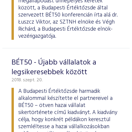
megállapodást ünnepélyes keretek
között, a Budapesti Értéktőzsde által
szervezett BÉT50 konferencián írta alá dr.
Łuszcz Viktor, az SZTNH elnöke és Végh
Richárd, a Budapesti Értéktőzsde elnök-
vezérigazgatója.
BÉT50 - Újabb vállalatok a
legsikeresebbek között
2018. szept. 20.
A Budapesti Értéktőzsde harmadik
alkalommal készítette el partnereivel a
BÉT50 – ötven hazai vállalat
sikertörténete című kiadványt. A kiadvány
célja, hogy konkrét példákon keresztül
szemléltesse a hazai vállalkozásokban