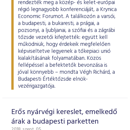
rendezték meg a közép- és kelet-európai
régió legnagyobb konferenciáját, a Krynica
Economic Forumot. A találkozón a varsói,
a budapesti, a bukaresti, a prágai, a
pozsonyi, a ljubljanai, a szófiai és a zágrábi
tőzsde vezetői kifejtették: együtt kell
működniük, hogy érdekeik megfelelően
képviseltetve legyenek a tőkepiaci unió
kialakításának folyamatában. Közös
fellépéssel a befektetők bevonzása is
jóval könnyebb – mondta Végh Richárd, a
Budapesti Értéktőzsde elnök-
vezérigazgatója.
Erős nyárvégi kereslet, emelkedő
árak a budapesti parketten
2018. szept. 05.