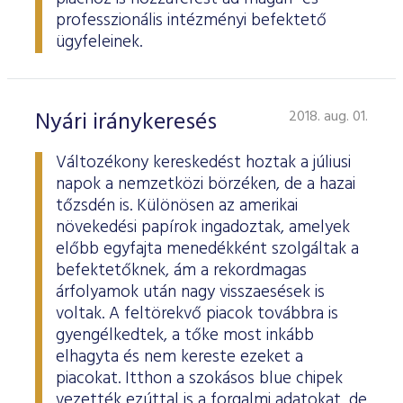
professzionális intézményi befektető
ügyfeleinek.
Nyári iránykeresés
2018. aug. 01.
Változékony kereskedést hoztak a júliusi
napok a nemzetközi börzéken, de a hazai
tőzsdén is. Különösen az amerikai
növekedési papírok ingadoztak, amelyek
előbb egyfajta menedékként szolgáltak a
befektetőknek, ám a rekordmagas
árfolyamok után nagy visszaesések is
voltak. A feltörekvő piacok továbbra is
gyengélkedtek, a tőke most inkább
elhagyta és nem kereste ezeket a
piacokat. Itthon a szokásos blue chipek
vezették ezúttal is a forgalmi adatokat, de