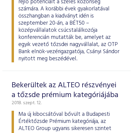
rejlő potenciált a széles közönség
számára. A korábbi évek gyakorlatával
összhangban a kiadványt idén is
szeptember 20-án, a BÉT50 –
középvállalatok csúcstalálkozója
konferencián mutatták be, amelyet az
egyik vezető tőzsdei nagyvállalat, az OTP
Bank elnök-vezérigazgatója, Csányi Sándor
nyitott meg beszédével.
Bekerültek az ALTEO részvényei
a tőzsde prémium kategóriájába
2018. szept. 12.
Ma új kibocsátóval bővült a Budapesti
Értéktőzsde Prémium kategóriája, az
ALTEO Group ugyanis sikeresen szintet