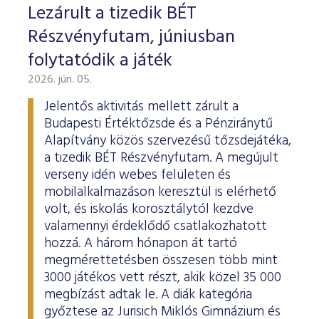
Lezárult a tizedik BÉT
Részvényfutam, júniusban
folytatódik a játék
2026. jún. 05.
Jelentős aktivitás mellett zárult a
Budapesti Értéktőzsde és a Pénziránytű
Alapítvány közös szervezésű tőzsdejátéka,
a tizedik BÉT Részvényfutam. A megújult
verseny idén webes felületen és
mobilalkalmazáson keresztül is elérhető
volt, és iskolás korosztálytól kezdve
valamennyi érdeklődő csatlakozhatott
hozzá. A három hónapon át tartó
megmérettetésben összesen több mint
3000 játékos vett részt, akik közel 35 000
megbízást adtak le. A diák kategória
győztese az Jurisich Miklós Gimnázium és