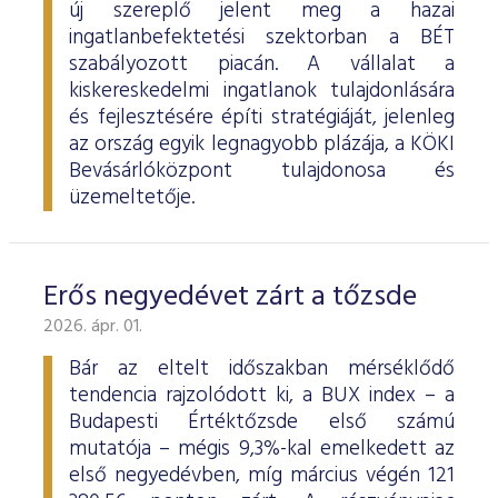
új szereplő jelent meg a hazai
ingatlanbefektetési szektorban a BÉT
szabályozott piacán. A vállalat a
kiskereskedelmi ingatlanok tulajdonlására
és fejlesztésére építi stratégiáját, jelenleg
az ország egyik legnagyobb plázája, a KÖKI
Bevásárlóközpont tulajdonosa és
üzemeltetője.
Erős negyedévet zárt a tőzsde
2026. ápr. 01.
Bár az eltelt időszakban mérséklődő
tendencia rajzolódott ki, a BUX index – a
Budapesti Értéktőzsde első számú
mutatója – mégis 9,3%-kal emelkedett az
első negyedévben, míg március végén 121