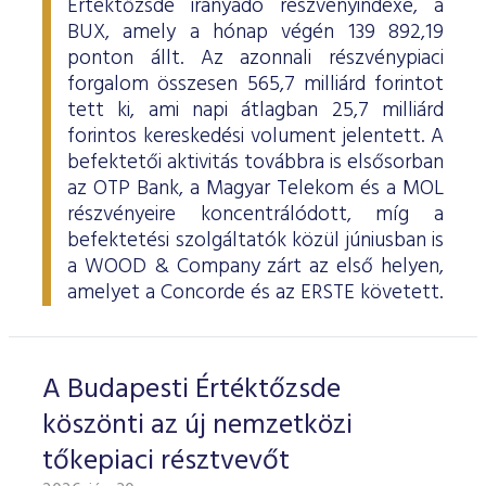
Értéktőzsde irányadó részvényindexe, a
BUX, amely a hónap végén 139 892,19
ponton állt. Az azonnali részvénypiaci
forgalom összesen 565,7 milliárd forintot
tett ki, ami napi átlagban 25,7 milliárd
forintos kereskedési volument jelentett. A
befektetői aktivitás továbbra is elsősorban
az OTP Bank, a Magyar Telekom és a MOL
részvényeire koncentrálódott, míg a
befektetési szolgáltatók közül júniusban is
a WOOD & Company zárt az első helyen,
amelyet a Concorde és az ERSTE követett.
A Budapesti Értéktőzsde
köszönti az új nemzetközi
tőkepiaci résztvevőt