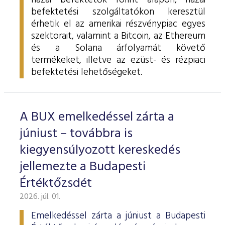
hazai befektetők forint alapon, hazai
befektetési szolgáltatókon keresztül
érhetik el az amerikai részvénypiac egyes
szektorait, valamint a Bitcoin, az Ethereum
és a Solana árfolyamát követő
termékeket, illetve az ezüst- és rézpiaci
befektetési lehetőségeket.
A BUX emelkedéssel zárta a
júniust – továbbra is
kiegyensúlyozott kereskedés
jellemezte a Budapesti
Értéktőzsdét
2026. júl. 01.
Emelkedéssel zárta a júniust a Budapesti