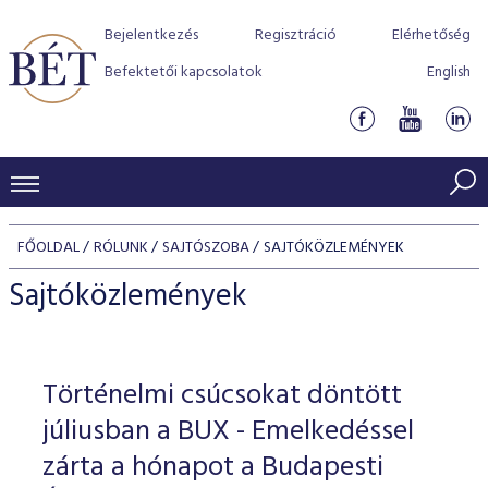
Bejelentkezés
Regisztráció
Elérhetőség
Befektetői kapcsolatok
English
KERESKEDÉSI ADATOK
FŐOLDAL
RÓLUNK
SAJTÓSZOBA
SAJTÓKÖZLEMÉNYEK
INDEXEK
BEFEKTETŐK
Sajtóközlemények
Részvényindexek
Piaci forgalom
Termékcsoportok
KIBOCSÁTÓK
Kötvényindexek
Kedvenc instrumentumok
Szabályozás
Indexek
Részvény és vállalati kötvény tőzsdei bevezetését támoga
Történelmi csúcsokat döntött
TŐZSDETAGOK
Jelzáloglevél indexek
program
Azonnali Piac
Alkalmazott díjstruktúra
BÉT szabályzatok
Részvény szekció
júliusban a BUX - Emelkedéssel
Tőzsdetagok, üzletkötők
VENDOROK
Vállalati kötvény indexek
Származékos piac
BÉT Xtend - Részvénypiac egyszerűen
Részvények
zárta a hónapot a Budapesti
Elszámolás
Befektetővédelem
Hitelpapír szekció
Útmutató a taggá váláshoz