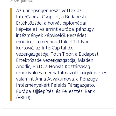
2026. jún. 30.
Az ünnepségen részt vettek az
InterCapital Csoport, a Budapesti
Értéktőzsde, a horvát diplomáciai
képviselet, valamint európai pénzügyi
intézmények képviselői. Beszédet
mondott a meghívottak előtt Ivan
Kurtović, az InterCapital d.d.
vezérigazgatója; Tóth Tibor, a Budapesti
Értéktőzsde vezérigazgatója; Mladen
Andrlić, Ph.D., a Horvát Köztársaság
rendkívüli és meghatalmazott nagykövete;
valamint Anna Avvakumova, a Pénzügyi
Intézményekért Felelős Társigazgató,
Európai Újjáépítési és Fejlesztési Bank
(EBRD).