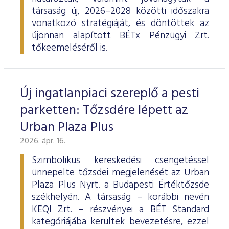
társaság új, 2026–2028 közötti időszakra
vonatkozó stratégiáját, és döntöttek az
újonnan alapított BÉTx Pénzügyi Zrt.
tőkeemeléséről is.
Új ingatlanpiaci szereplő a pesti
parketten: Tőzsdére lépett az
Urban Plaza Plus
2026. ápr. 16.
Szimbolikus kereskedési csengetéssel
ünnepelte tőzsdei megjelenését az Urban
Plaza Plus Nyrt. a Budapesti Értéktőzsde
székhelyén. A társaság – korábbi nevén
KEQI Zrt. – részvényei a BÉT Standard
kategóriájába kerültek bevezetésre, ezzel