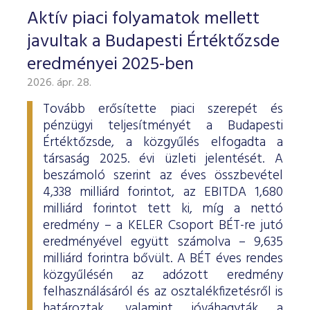
Aktív piaci folyamatok mellett
javultak a Budapesti Értéktőzsde
eredményei 2025-ben
2026. ápr. 28.
Tovább erősítette piaci szerepét és
pénzügyi teljesítményét a Budapesti
Értéktőzsde, a közgyűlés elfogadta a
társaság 2025. évi üzleti jelentését. A
beszámoló szerint az éves összbevétel
4,338 milliárd forintot, az EBITDA 1,680
milliárd forintot tett ki, míg a nettó
eredmény – a KELER Csoport BÉT-re jutó
eredményével együtt számolva – 9,635
milliárd forintra bővült. A BÉT éves rendes
közgyűlésén az adózott eredmény
felhasználásáról és az osztalékfizetésről is
határoztak, valamint jóváhagyták a