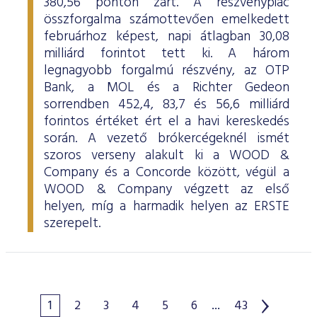
380,56 ponton zárt. A részvénypiac
összforgalma számottevően emelkedett
februárhoz képest, napi átlagban 30,08
milliárd forintot tett ki. A három
legnagyobb forgalmú részvény, az OTP
Bank, a MOL és a Richter Gedeon
sorrendben 452,4, 83,7 és 56,6 milliárd
forintos értéket ért el a havi kereskedés
során. A vezető brókercégeknél ismét
szoros verseny alakult ki a WOOD &
Company és a Concorde között, végül a
WOOD & Company végzett az első
helyen, míg a harmadik helyen az ERSTE
szerepelt.
1
2
3
4
5
6
...
43