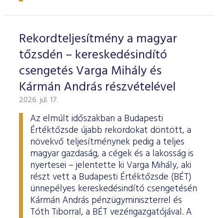
ESG Útmutató
Rekordteljesítmény a magyar
tőzsdén – kereskedésindító
csengetés Varga Mihály és
Kármán András részvételével
2026. júl. 17.
Az elmúlt időszakban a Budapesti
Értéktőzsde újabb rekordokat döntött, a
növekvő teljesítménynek pedig a teljes
magyar gazdaság, a cégek és a lakosság is
nyertesei – jelentette ki Varga Mihály, aki
részt vett a Budapesti Értéktőzsde (BÉT)
ünnepélyes kereskedésindító csengetésén
Kármán András pénzügyminiszterrel és
Tóth Tiborral, a BÉT vezérigazgatójával. A