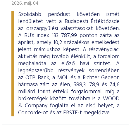
2026. máj. 04.
Szolidabb periódust követően ismét
lendületet vett a Budapesti Értéktőzsde
az országgyűlési választásokat követően.
A BUX index 133 787,99 ponton zárta az
áprilist, amely 10,2 százalékos emelkedést
jelent márciushoz képest. A részvénypiaci
aktivitás még tovább élénkült, a forgalom
meghaladta az előző havi szintet. A
legnépszerűbb részvények sorrendjében
az OTP Bank, a MOL és a Richter Gedeon
hármasa zárt az élen, 588,3, 78,9 és 74,6
milliárd forint értékű forgalommal, míg a
brókercégek között továbbra is a WOOD
& Company foglalta el az első helyet, a
Concorde-ot és az ERSTE-t megelőzve.