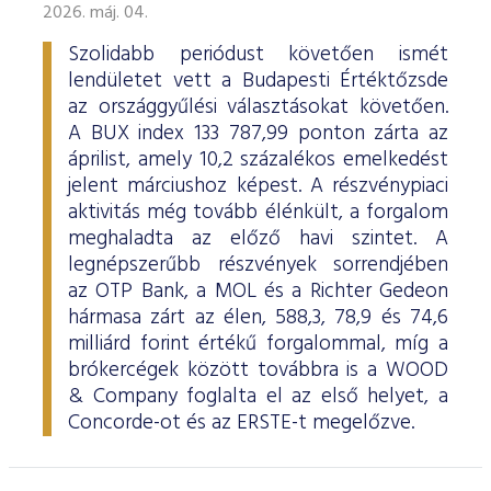
2026. máj. 04.
Szolidabb periódust követően ismét
lendületet vett a Budapesti Értéktőzsde
az országgyűlési választásokat követően.
A BUX index 133 787,99 ponton zárta az
áprilist, amely 10,2 százalékos emelkedést
jelent márciushoz képest. A részvénypiaci
aktivitás még tovább élénkült, a forgalom
meghaladta az előző havi szintet. A
legnépszerűbb részvények sorrendjében
az OTP Bank, a MOL és a Richter Gedeon
hármasa zárt az élen, 588,3, 78,9 és 74,6
milliárd forint értékű forgalommal, míg a
brókercégek között továbbra is a WOOD
& Company foglalta el az első helyet, a
Concorde-ot és az ERSTE-t megelőzve.