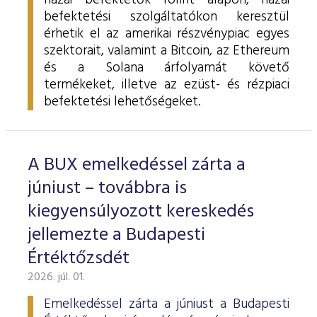
hazai befektetők forint alapon, hazai
befektetési szolgáltatókon keresztül
érhetik el az amerikai részvénypiac egyes
szektorait, valamint a Bitcoin, az Ethereum
és a Solana árfolyamát követő
termékeket, illetve az ezüst- és rézpiaci
befektetési lehetőségeket.
A BUX emelkedéssel zárta a
júniust – továbbra is
kiegyensúlyozott kereskedés
jellemezte a Budapesti
Értéktőzsdét
2026. júl. 01.
Emelkedéssel zárta a júniust a Budapesti