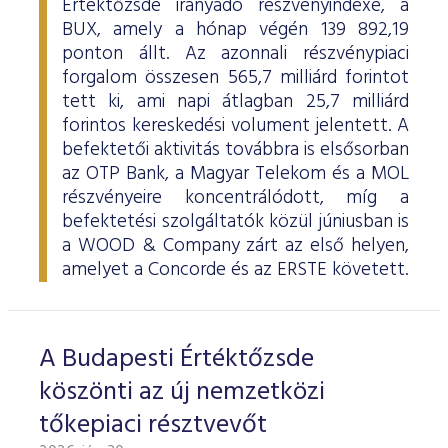
Értéktőzsde irányadó részvényindexe, a
BUX, amely a hónap végén 139 892,19
ponton állt. Az azonnali részvénypiaci
forgalom összesen 565,7 milliárd forintot
tett ki, ami napi átlagban 25,7 milliárd
forintos kereskedési volument jelentett. A
befektetői aktivitás továbbra is elsősorban
az OTP Bank, a Magyar Telekom és a MOL
részvényeire koncentrálódott, míg a
befektetési szolgáltatók közül júniusban is
a WOOD & Company zárt az első helyen,
amelyet a Concorde és az ERSTE követett.
A Budapesti Értéktőzsde
köszönti az új nemzetközi
tőkepiaci résztvevőt