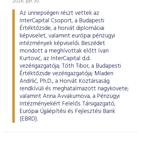
2026. jún. 30.
Az ünnepségen részt vettek az
InterCapital Csoport, a Budapesti
Értéktőzsde, a horvát diplomáciai
képviselet, valamint európai pénzügyi
intézmények képviselői. Beszédet
mondott a meghívottak előtt Ivan
Kurtović, az InterCapital d.d.
vezérigazgatója; Tóth Tibor, a Budapesti
Értéktőzsde vezérigazgatója; Mladen
Andrlić, Ph.D., a Horvát Köztársaság
rendkívüli és meghatalmazott nagykövete;
valamint Anna Avvakumova, a Pénzügyi
Intézményekért Felelős Társigazgató,
Európai Újjáépítési és Fejlesztési Bank
(EBRD).