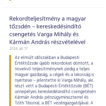
ESG Útmutató
Rekordteljesítmény a magyar
tőzsdén – kereskedésindító
csengetés Varga Mihály és
Kármán András részvételével
2026. júl. 17.
Az elmúlt időszakban a Budapesti
Értéktőzsde újabb rekordokat döntött, a
növekvő teljesítménynek pedig a teljes
magyar gazdaság, a cégek és a lakosság is
nyertesei – jelentette ki Varga Mihály, aki
részt vett a Budapesti Értéktőzsde (BÉT)
ünnepélyes kereskedésindító csengetésén
Kármán András pénzügyminiszterrel és
Tóth Tiborral, a BÉT vezérigazgatójával. A