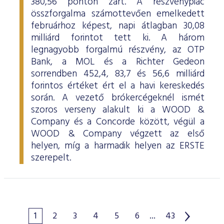
380,56 ponton zárt. A részvénypiac
összforgalma számottevően emelkedett
februárhoz képest, napi átlagban 30,08
milliárd forintot tett ki. A három
legnagyobb forgalmú részvény, az OTP
Bank, a MOL és a Richter Gedeon
sorrendben 452,4, 83,7 és 56,6 milliárd
forintos értéket ért el a havi kereskedés
során. A vezető brókercégeknél ismét
szoros verseny alakult ki a WOOD &
Company és a Concorde között, végül a
WOOD & Company végzett az első
helyen, míg a harmadik helyen az ERSTE
szerepelt.
1
2
3
4
5
6
...
43