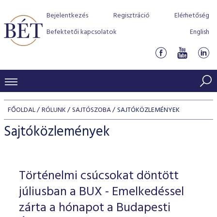
Bejelentkezés
Regisztráció
Elérhetőség
Befektetői kapcsolatok
English
KERESKEDÉSI ADATOK
FŐOLDAL
RÓLUNK
SAJTÓSZOBA
SAJTÓKÖZLEMÉNYEK
INDEXEK
BEFEKTETŐK
Sajtóközlemények
Részvényindexek
Piaci forgalom
Termékcsoportok
KIBOCSÁTÓK
Kötvényindexek
Kedvenc instrumentumok
Szabályozás
Indexek
Részvény és vállalati kötvény tőzsdei bevezetését támoga
Történelmi csúcsokat döntött
TŐZSDETAGOK
Jelzáloglevél indexek
program
Azonnali Piac
Alkalmazott díjstruktúra
BÉT szabályzatok
Részvény szekció
júliusban a BUX - Emelkedéssel
Tőzsdetagok, üzletkötők
VENDOROK
Vállalati kötvény indexek
Származékos piac
BÉT Xtend - Részvénypiac egyszerűen
Részvények
zárta a hónapot a Budapesti
Elszámolás
Befektetővédelem
Hitelpapír szekció
Útmutató a taggá váláshoz