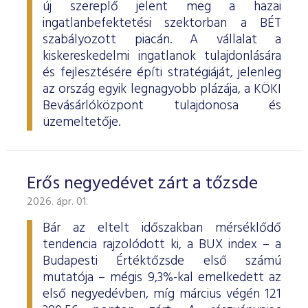
új szereplő jelent meg a hazai
ingatlanbefektetési szektorban a BÉT
szabályozott piacán. A vállalat a
kiskereskedelmi ingatlanok tulajdonlására
és fejlesztésére építi stratégiáját, jelenleg
az ország egyik legnagyobb plázája, a KÖKI
Bevásárlóközpont tulajdonosa és
üzemeltetője.
Erős negyedévet zárt a tőzsde
2026. ápr. 01.
Bár az eltelt időszakban mérséklődő
tendencia rajzolódott ki, a BUX index – a
Budapesti Értéktőzsde első számú
mutatója – mégis 9,3%-kal emelkedett az
első negyedévben, míg március végén 121