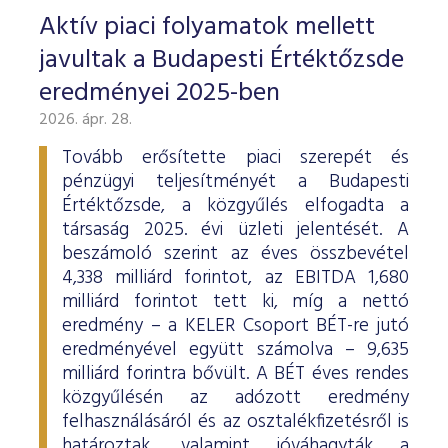
Aktív piaci folyamatok mellett
javultak a Budapesti Értéktőzsde
eredményei 2025-ben
2026. ápr. 28.
Tovább erősítette piaci szerepét és
pénzügyi teljesítményét a Budapesti
Értéktőzsde, a közgyűlés elfogadta a
társaság 2025. évi üzleti jelentését. A
beszámoló szerint az éves összbevétel
4,338 milliárd forintot, az EBITDA 1,680
milliárd forintot tett ki, míg a nettó
eredmény – a KELER Csoport BÉT-re jutó
eredményével együtt számolva – 9,635
milliárd forintra bővült. A BÉT éves rendes
közgyűlésén az adózott eredmény
felhasználásáról és az osztalékfizetésről is
határoztak, valamint jóváhagyták a