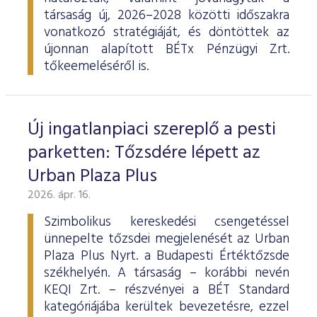
társaság új, 2026–2028 közötti időszakra
vonatkozó stratégiáját, és döntöttek az
újonnan alapított BÉTx Pénzügyi Zrt.
tőkeemeléséről is.
Új ingatlanpiaci szereplő a pesti
parketten: Tőzsdére lépett az
Urban Plaza Plus
2026. ápr. 16.
Szimbolikus kereskedési csengetéssel
ünnepelte tőzsdei megjelenését az Urban
Plaza Plus Nyrt. a Budapesti Értéktőzsde
székhelyén. A társaság – korábbi nevén
KEQI Zrt. – részvényei a BÉT Standard
kategóriájába kerültek bevezetésre, ezzel