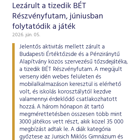
Lezárult a tizedik BÉT
Részvényfutam, júniusban
folytatódik a játék
2026. jún. 05.
Jelentős aktivitás mellett zárult a
Budapesti Értéktőzsde és a Pénziránytű
Alapítvány közös szervezésű tőzsdejátéka,
a tizedik BÉT Részvényfutam. A megújult
verseny idén webes felületen és
mobilalkalmazáson keresztül is elérhető
volt, és iskolás korosztálytól kezdve
valamennyi érdeklődő csatlakozhatott
hozzá. A három hónapon át tartó
megmérettetésben összesen több mint
3000 játékos vett részt, akik közel 35 000
megbízást adtak le. A diák kategória
győztese az Jurisich Miklós Gimnázium és