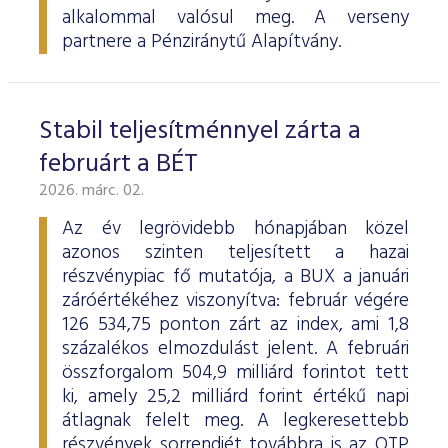
alkalommal valósul meg. A verseny
partnere a Pénziránytű Alapítvány.
Stabil teljesítménnyel zárta a
februárt a BÉT
2026. márc. 02.
Az év legrövidebb hónapjában közel
azonos szinten teljesített a hazai
részvénypiac fő mutatója, a BUX a januári
záróértékéhez viszonyítva: február végére
126 534,75 ponton zárt az index, ami 1,8
százalékos elmozdulást jelent. A februári
összforgalom 504,9 milliárd forintot tett
ki, amely 25,2 milliárd forint értékű napi
átlagnak felelt meg. A legkeresettebb
részvények sorrendjét továbbra is az OTP