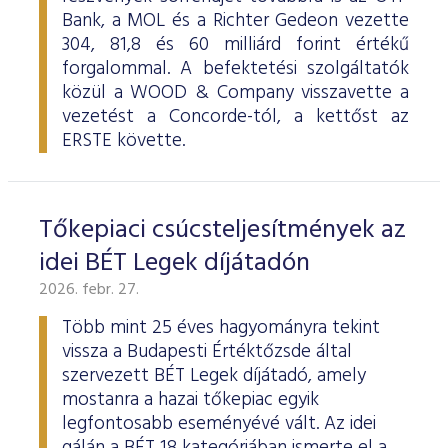
Bank, a MOL és a Richter Gedeon vezette
304, 81,8 és 60 milliárd forint értékű
forgalommal. A befektetési szolgáltatók
közül a WOOD & Company visszavette a
vezetést a Concorde-tól, a kettőst az
ERSTE követte.
Tőkepiaci csúcsteljesítmények az
idei BÉT Legek díjátadón
2026. febr. 27.
Több mint 25 éves hagyományra tekint
vissza a Budapesti Értéktőzsde által
szervezett BÉT Legek díjátadó, amely
mostanra a hazai tőkepiac egyik
legfontosabb eseményévé vált. Az idei