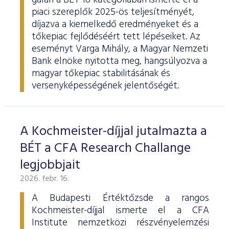
gálán a BÉT 18 kategóriában ismerte el a
piaci szereplők 2025-ös teljesítményét,
díjazva a kiemelkedő eredményeket és a
tőkepiac fejlődéséért tett lépéseiket. Az
eseményt Varga Mihály, a Magyar Nemzeti
Bank elnöke nyitotta meg, hangsúlyozva a
magyar tőkepiac stabilitásának és
versenyképességének jelentőségét.
A Kochmeister-díjjal jutalmazta a
BÉT a CFA Research Challange
legjobbjait
2026. febr. 16.
A Budapesti Értéktőzsde a rangos
Kochmeister-díjjal ismerte el a CFA
Institute nemzetközi részvényelemzési