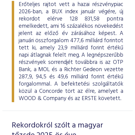
Erőteljes rajtot vett a hazai részvénypiac
2026-ban, a BUX index január végére, új
rekordot elérve 128 831,58 pontra
emelkedett, ami 16 százalékos növekedést
jelent az előző év zárásához képest. A
januári összforgalom 477,6 milliárd forintot
tett ki, amely 23,9 milliárd forint értékű
napi átlagnak felelt meg. A legnépszerűbb
részvények sorrendjét továbbra is az OTP
Bank, a MOL és a Richter Gedeon vezette
287,9, 94,5 és 49,6 milliárd forint értékű
forgalommal. A befektetési szolgáltatók
közül a Concorde tört az élre, amelyet a
WOOD & Company és az ERSTE követett.
Rekordokról szólt a magyar