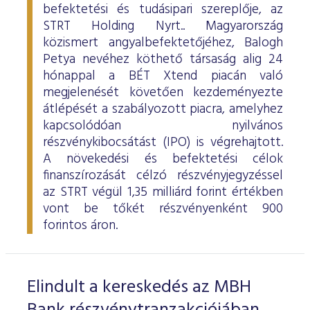
befektetési és tudásipari szereplője, az
STRT Holding Nyrt.. Magyarország
közismert angyalbefektetőjéhez, Balogh
Petya nevéhez köthető társaság alig 24
hónappal a BÉT Xtend piacán való
megjelenését követően kezdeményezte
átlépését a szabályozott piacra, amelyhez
kapcsolódóan nyilvános
részvénykibocsátást (IPO) is végrehajtott.
A növekedési és befektetési célok
finanszírozását célzó részvényjegyzéssel
az STRT végül 1,35 milliárd forint értékben
vont be tőkét részvényenként 900
forintos áron.
Elindult a kereskedés az MBH