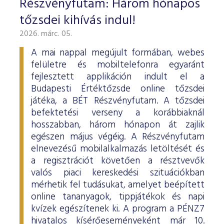
Részvényfutam: Három hónapos
ESG Útmutató
tőzsdei kihívás indul!
2026. márc. 05.
A mai nappal megújult formában, webes
felületre és mobiltelefonra egyaránt
fejlesztett applikáción indult el a
Budapesti Értéktőzsde online tőzsdei
játéka, a BÉT Részvényfutam. A tőzsdei
befektetési verseny a korábbiaknál
hosszabban, három hónapon át zajlik
egészen május végéig. A Részvényfutam
elnevezésű mobilalkalmazás letöltését és
a regisztrációt követően a résztvevők
valós piaci kereskedési szituációkban
mérhetik fel tudásukat, amelyet beépített
online tananyagok, tippjátékok és napi
kvízek egészítenek ki. A program a PÉNZ7
hivatalos kísérőeseményeként már 10.