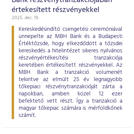
Bank részvénytranzakciójában
értekesített részvényekkel
2025. dec. 19.
Kereskedésindító csengetési ceremóniával
ünnepelte az MBH Bank és a Budapesti
Értéktőzsde, hogy elkezdődött a tőzsdei
kereskedés a hitelintézet sikeres nyilvános
részvényértékesítési tranzakciója
keretében értékesített részvényekkel. Az
MBH Bank a tranzakció volumenét
tekintve az elmúlt 25 év legnagyobb
tőkepiaci részvénytranzakcióját zárta a
napokban, amiben közel 12 ezer
befektető vett részt. Így a tranzakció a
magyar tőkepiac számára is mérföldkőnek
számít.