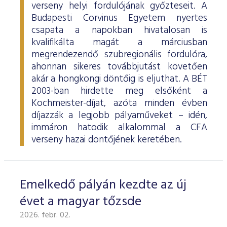
verseny helyi fordulójának győzteseit. A
Budapesti Corvinus Egyetem nyertes
csapata a napokban hivatalosan is
kvalifikálta magát a márciusban
megrendezendő szubregionális fordulóra,
ahonnan sikeres továbbjutást követően
akár a hongkongi döntőig is eljuthat. A BÉT
2003-ban hirdette meg elsőként a
Kochmeister-díjat, azóta minden évben
díjazzák a legjobb pályaműveket – idén,
immáron hatodik alkalommal a CFA
verseny hazai döntőjének keretében.
Emelkedő pályán kezdte az új
évet a magyar tőzsde
2026. febr. 02.