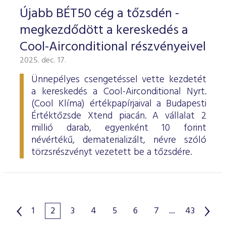
Újabb BÉT50 cég a tőzsdén -
megkezdődött a kereskedés a
Cool-Airconditional részvényeivel
2025. dec. 17.
Ünnepélyes csengetéssel vette kezdetét
a kereskedés a Cool-Airconditional Nyrt.
(Cool Klíma) értékpapírjaival a Budapesti
Értéktőzsde Xtend piacán. A vállalat 2
millió darab, egyenként 10 forint
névértékű, dematerializált, névre szóló
törzsrészvényt vezetett be a tőzsdére.
1
2
3
4
5
6
7
...
43