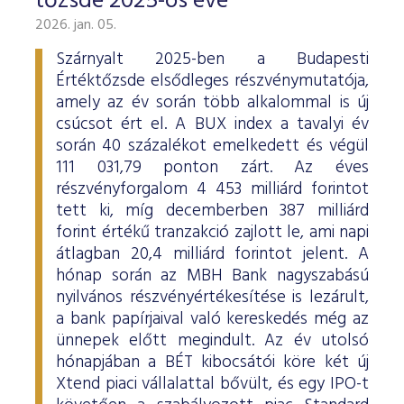
tőzsde 2025-ös éve
2026. jan. 05.
Szárnyalt 2025-ben a Budapesti
Értéktőzsde elsődleges részvénymutatója,
amely az év során több alkalommal is új
csúcsot ért el. A BUX index a tavalyi év
során 40 százalékot emelkedett és végül
111 031,79 ponton zárt. Az éves
részvényforgalom 4 453 milliárd forintot
tett ki, míg decemberben 387 milliárd
forint értékű tranzakció zajlott le, ami napi
átlagban 20,4 milliárd forintot jelent. A
hónap során az MBH Bank nagyszabású
nyilvános részvényértékesítése is lezárult,
a bank papírjaival való kereskedés még az
ünnepek előtt megindult. Az év utolsó
hónapjában a BÉT kibocsátói köre két új
Xtend piaci vállalattal bővült, és egy IPO-t