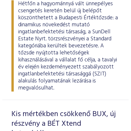
Hétfőn a hagyománnyá vált ünnepélyes
csengetés keretén belül új belépőt
köszönthetett a Budapesti Értéktőzsde: a
dinamikus növekedést mutató
ingatlanbefektetési társaság, a SunDell
Estate Nyrt. törzsrészvényei a Standard
kategóriába kerültek bevezetésre. A
tőzsde nyújtotta lehetőségek
kihasználásával a vállalat fő célja, a tavalyi
év elején kezdeményezett szabályozott
ingatlanbefektetési társasággá (SZIT)
alakulás folyamatának lezárása is
megvalósulhat.
Kis mértékben csökkenő BUX, új
részvény a BÉT Xtend