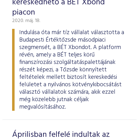
kereskedhető a BÉT Xbond
piacon
2020. máj. 18.
Indulása óta már tíz vállalat választotta a
Budapesti Értéktőzsde másodpiaci
szegmensét, a BÉT Xbondot. A platform
révén, amely a BÉT teljes körű
finanszírozási szolgáltatáspalettájának
részét képezi, a Tőzsde könnyített
feltételek mellett biztosít kereskedési
felületet a nyilvános kötvénykibocsátást
választó vállalatok számára, akik ezzel
még közelebb jutnak céljaik
megvalósításához.
Áprilisban felfelé indultak az