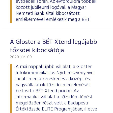
évtizedek során. Az évfordulóra többek
között jubileumi logóval, a Magyar
Nemzeti Bank által kibocsátott
emlékérmével emlékezik meg a BÉT.
A Gloster a BÉT Xtend legújabb
tőzsdei kibocsátója
2020. jún. 09.
A mai nappal újabb vállalat, a Gloster
Infokommunikációs Nyrt. részvényeivel
indult meg a kereskedés a közép- és
nagyvállalatok tőzsdei megjelenését
biztosító BÉT Xtend piacon. Az
informatikai vállalat a tőzsdére lépést
megelőzően részt vett a Budapesti
Értéktőzsde ELITE Programjában, illetve