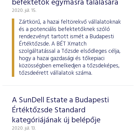
befektetők egymásra találására
ESG Útmutató
2020. júl. 15.
Zártkörű, a hazai feltörekvő vállalatoknak
és a potenciális befektetőknek szóló
rendezvényt tartott ismét a Budapesti
Értéktőzsde. A BÉT Xmatch
szolgáltatással a Tőzsde elsődleges célja,
hogy a hazai gazdasági és tőkepiaci
közösségben emelkedjen a tőzsdeképes,
tőzsdeérett vállalatok száma.
A SunDell Estate a Budapesti
Értéktőzsde Standard
kategóriájának új belépője
2020. júl. 13.