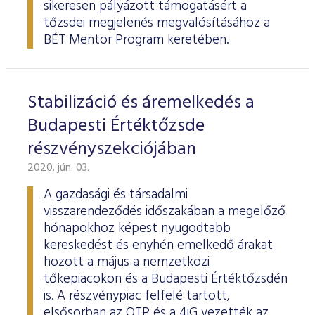
sikeresen pályázott támogatásért a
tőzsdei megjelenés megvalósításához a
BÉT Mentor Program keretében.
Stabilizáció és áremelkedés a
Budapesti Értéktőzsde
részvényszekciójában
2020. jún. 03.
A gazdasági és társadalmi
visszarendeződés időszakában a megelőző
hónapokhoz képest nyugodtabb
kereskedést és enyhén emelkedő árakat
hozott a május a nemzetközi
tőkepiacokon és a Budapesti Értéktőzsdén
is. A részvénypiac felfelé tartott,
elsősorban az OTP és a 4iG vezették az