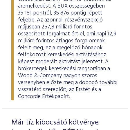
áremelkedést. A BUX összességében
35 181 pontról, 35 876 pontig lépett
feljebb. Az azonnali részvényszekció
májusban 257,8 milliárd forintos
összesített forgalmat ért el, ami napi 12,9
milliárd forintos átlagos forgalomnak
felelt meg, ez a megelőző hónapok
felfokozott kereskedési aktivitásához
képest moderált aktivitást jelentett. A
brókercégek kereskedési rangsorában a
Wood & Company nagyon szoros
versenyben előzte meg a dobogó további
visszatérő szereplőit, az Erstét és a
Concorde Értékpapírt.
Már tíz kibocsátó kötvénye