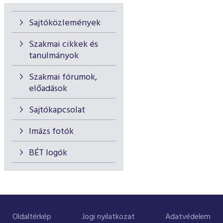
Sajtóközlemények
Szakmai cikkek és
tanulmányok
Szakmai fórumok,
előadások
Sajtókapcsolat
Imázs fotók
BÉT logók
Oldaltérkép
Jogi nyilatkozat
Adatvédelem