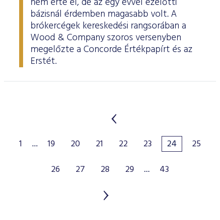
nem érte el, de az egy évvel ezelőtti
bázisnál érdemben magasabb volt. A
brókercégek kereskedési rangsorában a
Wood & Company szoros versenyben
megelőzte a Concorde Értékpapírt és az
Erstét.
1
...
19
20
21
22
23
24
25
26
27
28
29
...
43