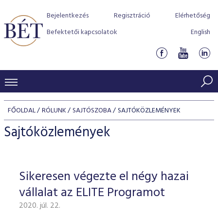
Bejelentkezés
Regisztráció
Elérhetőség
Befektetői kapcsolatok
English
KERESKEDÉSI ADATOK
FŐOLDAL
RÓLUNK
SAJTÓSZOBA
SAJTÓKÖZLEMÉNYEK
INDEXEK
BEFEKTETŐK
Sajtóközlemények
Részvényindexek
Piaci forgalom
Termékcsoportok
KIBOCSÁTÓK
Kötvényindexek
Kedvenc instrumentumok
Szabályozás
Indexek
Részvény és vállalati kötvény tőzsdei bevezetését támoga
Sikeresen végezte el négy hazai
TŐZSDETAGOK
Jelzáloglevél indexek
program
Azonnali Piac
Alkalmazott díjstruktúra
BÉT szabályzatok
Részvény szekció
vállalat az ELITE Programot
Tőzsdetagok, üzletkötők
VENDOROK
Vállalati kötvény indexek
Származékos piac
BÉT Xtend - Részvénypiac egyszerűen
Részvények
Elszámolás
Befektetővédelem
2020. júl. 22.
Hitelpapír szekció
Útmutató a taggá váláshoz