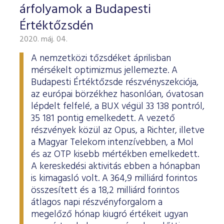
árfolyamok a Budapesti
Értéktőzsdén
2020. máj. 04.
A nemzetközi tőzsdéket áprilisban
mérsékelt optimizmus jellemezte. A
Budapesti Értéktőzsde részvényszekciója,
az európai börzékhez hasonlóan, óvatosan
lépdelt felfelé, a BUX végül 33 138 pontról,
35 181 pontig emelkedett. A vezető
részvények közül az Opus, a Richter, illetve
a Magyar Telekom intenzívebben, a Mol
és az OTP kisebb mértékben emelkedett.
A kereskedési aktivitás ebben a hónapban
is kimagasló volt. A 364,9 milliárd forintos
összesített és a 18,2 milliárd forintos
átlagos napi részvényforgalom a
megelőző hónap kiugró értékeit ugyan