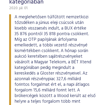
kategóriában
2020. júl. 01.
A meglehetősen túlfűtött nemzetközi
tőzsdéken a június eleji csúcsok után
kisebb visszaesés indult, a BUX értéke
35 876 pontról 35 818 pontra csökkent.
Míg az OTP papírjának árfolyama
emelkedett, a többi vezető részvényé
kismértékben csökkent. A hónap során
aukció keretében sajátrészvényeket
vásárolt a Magyar Telekom, a BÉT Xtend
kategóriában pedig megindult a
kereskedés a Gloster részvényeivel. Az
azonnali részvénypiac 327,6 milliárd
forintos forgalmat ért el, a napi átlagos
forgalom 15,6 milliárd forint lett. A
brókercégek között a Wood került az első
helyre a teljes forgalom több mint