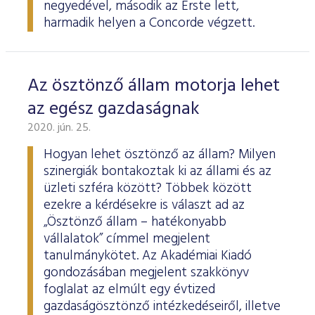
negyedével, második az Erste lett,
harmadik helyen a Concorde végzett.
Az ösztönző állam motorja lehet
az egész gazdaságnak
2020. jún. 25.
Hogyan lehet ösztönző az állam? Milyen
szinergiák bontakoztak ki az állami és az
üzleti szféra között? Többek között
ezekre a kérdésekre is választ ad az
„Ösztönző állam – hatékonyabb
vállalatok” címmel megjelent
tanulmánykötet. Az Akadémiai Kiadó
gondozásában megjelent szakkönyv
foglalat az elmúlt egy évtized
gazdaságösztönző intézkedéseiről, illetve