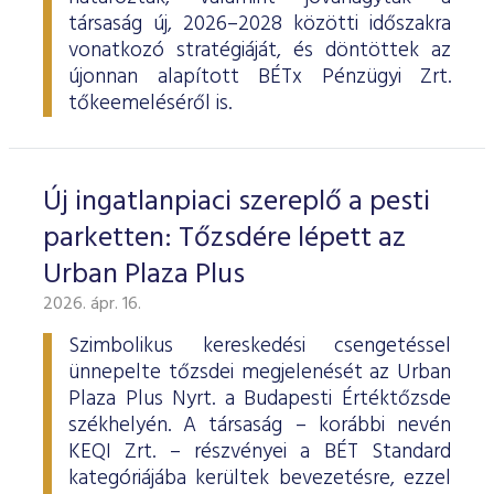
társaság új, 2026–2028 közötti időszakra
vonatkozó stratégiáját, és döntöttek az
újonnan alapított BÉTx Pénzügyi Zrt.
tőkeemeléséről is.
Új ingatlanpiaci szereplő a pesti
parketten: Tőzsdére lépett az
Urban Plaza Plus
2026. ápr. 16.
Szimbolikus kereskedési csengetéssel
ünnepelte tőzsdei megjelenését az Urban
Plaza Plus Nyrt. a Budapesti Értéktőzsde
székhelyén. A társaság – korábbi nevén
KEQI Zrt. – részvényei a BÉT Standard
kategóriájába kerültek bevezetésre, ezzel