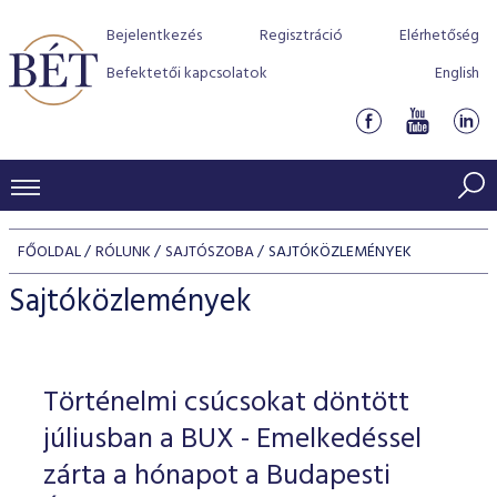
Bejelentkezés
Regisztráció
Elérhetőség
Befektetői kapcsolatok
English
KERESKEDÉSI ADATOK
FŐOLDAL
RÓLUNK
SAJTÓSZOBA
SAJTÓKÖZLEMÉNYEK
INDEXEK
BEFEKTETŐK
Sajtóközlemények
Részvényindexek
Piaci forgalom
Termékcsoportok
KIBOCSÁTÓK
Kötvényindexek
Kedvenc instrumentumok
Szabályozás
Indexek
Részvény és vállalati kötvény tőzsdei bevezetését támoga
Történelmi csúcsokat döntött
TŐZSDETAGOK
Jelzáloglevél indexek
program
Azonnali Piac
Alkalmazott díjstruktúra
BÉT szabályzatok
Részvény szekció
júliusban a BUX - Emelkedéssel
Tőzsdetagok, üzletkötők
VENDOROK
Vállalati kötvény indexek
Származékos piac
BÉT Xtend - Részvénypiac egyszerűen
Részvények
zárta a hónapot a Budapesti
Elszámolás
Befektetővédelem
Hitelpapír szekció
Útmutató a taggá váláshoz