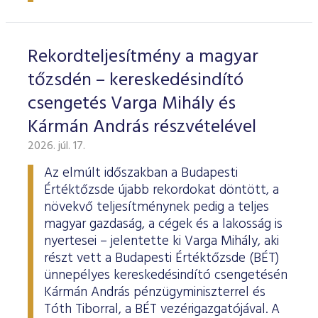
ESG Útmutató
Rekordteljesítmény a magyar
tőzsdén – kereskedésindító
csengetés Varga Mihály és
Kármán András részvételével
2026. júl. 17.
Az elmúlt időszakban a Budapesti
Értéktőzsde újabb rekordokat döntött, a
növekvő teljesítménynek pedig a teljes
magyar gazdaság, a cégek és a lakosság is
nyertesei – jelentette ki Varga Mihály, aki
részt vett a Budapesti Értéktőzsde (BÉT)
ünnepélyes kereskedésindító csengetésén
Kármán András pénzügyminiszterrel és
Tóth Tiborral, a BÉT vezérigazgatójával. A