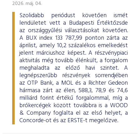
2026. máj. 04.
Szolidabb periódust követően ismét
lendületet vett a Budapesti Értéktőzsde
az országgyűlési választásokat követően.
A BUX index 133 787,99 ponton zárta az
áprilist, amely 10,2 százalékos emelkedést
jelent márciushoz képest. A részvénypiaci
aktivitás még tovább élénkült, a forgalom
meghaladta az előző havi szintet. A
legnépszerűbb részvények sorrendjében
az OTP Bank, a MOL és a Richter Gedeon
hármasa zárt az élen, 588,3, 78,9 és 74,6
milliárd forint értékű forgalommal, míg a
brókercégek között továbbra is a WOOD
& Company foglalta el az első helyet, a
Concorde-ot és az ERSTE-t megelőzve.