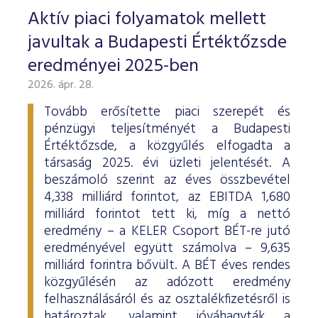
Aktív piaci folyamatok mellett
javultak a Budapesti Értéktőzsde
eredményei 2025-ben
2026. ápr. 28.
Tovább erősítette piaci szerepét és
pénzügyi teljesítményét a Budapesti
Értéktőzsde, a közgyűlés elfogadta a
társaság 2025. évi üzleti jelentését. A
beszámoló szerint az éves összbevétel
4,338 milliárd forintot, az EBITDA 1,680
milliárd forintot tett ki, míg a nettó
eredmény – a KELER Csoport BÉT-re jutó
eredményével együtt számolva – 9,635
milliárd forintra bővült. A BÉT éves rendes
közgyűlésén az adózott eredmény
felhasználásáról és az osztalékfizetésről is
határoztak, valamint jóváhagyták a