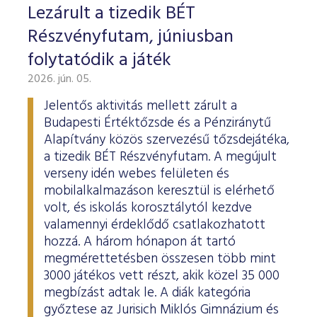
Lezárult a tizedik BÉT
Részvényfutam, júniusban
folytatódik a játék
2026. jún. 05.
Jelentős aktivitás mellett zárult a
Budapesti Értéktőzsde és a Pénziránytű
Alapítvány közös szervezésű tőzsdejátéka,
a tizedik BÉT Részvényfutam. A megújult
verseny idén webes felületen és
mobilalkalmazáson keresztül is elérhető
volt, és iskolás korosztálytól kezdve
valamennyi érdeklődő csatlakozhatott
hozzá. A három hónapon át tartó
megmérettetésben összesen több mint
3000 játékos vett részt, akik közel 35 000
megbízást adtak le. A diák kategória
győztese az Jurisich Miklós Gimnázium és