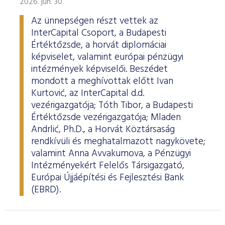
2026. jún. 30.
Az ünnepségen részt vettek az
InterCapital Csoport, a Budapesti
Értéktőzsde, a horvát diplomáciai
képviselet, valamint európai pénzügyi
intézmények képviselői. Beszédet
mondott a meghívottak előtt Ivan
Kurtović, az InterCapital d.d.
vezérigazgatója; Tóth Tibor, a Budapesti
Értéktőzsde vezérigazgatója; Mladen
Andrlić, Ph.D., a Horvát Köztársaság
rendkívüli és meghatalmazott nagykövete;
valamint Anna Avvakumova, a Pénzügyi
Intézményekért Felelős Társigazgató,
Európai Újjáépítési és Fejlesztési Bank
(EBRD).