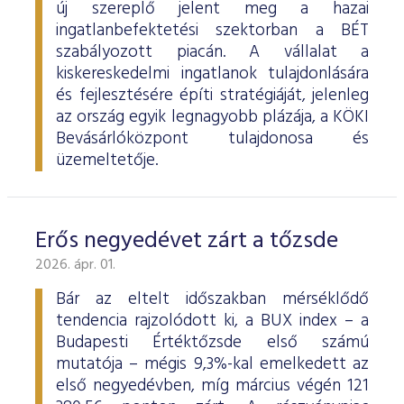
új szereplő jelent meg a hazai
ingatlanbefektetési szektorban a BÉT
szabályozott piacán. A vállalat a
kiskereskedelmi ingatlanok tulajdonlására
és fejlesztésére építi stratégiáját, jelenleg
az ország egyik legnagyobb plázája, a KÖKI
Bevásárlóközpont tulajdonosa és
üzemeltetője.
Erős negyedévet zárt a tőzsde
2026. ápr. 01.
Bár az eltelt időszakban mérséklődő
tendencia rajzolódott ki, a BUX index – a
Budapesti Értéktőzsde első számú
mutatója – mégis 9,3%-kal emelkedett az
első negyedévben, míg március végén 121