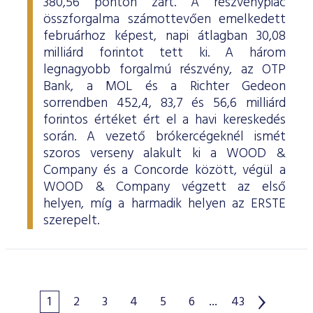
380,56 ponton zárt. A részvénypiac
összforgalma számottevően emelkedett
februárhoz képest, napi átlagban 30,08
milliárd forintot tett ki. A három
legnagyobb forgalmú részvény, az OTP
Bank, a MOL és a Richter Gedeon
sorrendben 452,4, 83,7 és 56,6 milliárd
forintos értéket ért el a havi kereskedés
során. A vezető brókercégeknél ismét
szoros verseny alakult ki a WOOD &
Company és a Concorde között, végül a
WOOD & Company végzett az első
helyen, míg a harmadik helyen az ERSTE
szerepelt.
1
2
3
4
5
6
...
43