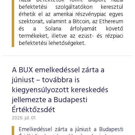
hazai befektetők forint alapon, hazai
befektetési szolgáltatókon keresztül
érhetik el az amerikai részvénypiac egyes
szektorait, valamint a Bitcoin, az Ethereum
és a Solana árfolyamát követő
termékeket, illetve az ezüst- és rézpiaci
befektetési lehetőségeket.
A BUX emelkedéssel zárta a
júniust – továbbra is
kiegyensúlyozott kereskedés
jellemezte a Budapesti
Értéktőzsdét
2026. júl. 01.
Emelkedéssel zárta a júniust a Budapesti