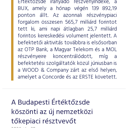
Értéktőzsde irányadó részvényindexe, a
BUX, amely a hónap végén 139 892,19
ponton állt. Az azonnali részvénypiaci
forgalom összesen 565,7 milliárd forintot
tett ki, ami napi átlagban 25,7 milliárd
forintos kereskedési volument jelentett. A
befektetői aktivitás továbbra is elsősorban
az OTP Bank, a Magyar Telekom és a MOL
részvényeire koncentrálódott, míg a
befektetési szolgáltatók közül júniusban is
a WOOD & Company zárt az első helyen,
amelyet a Concorde és az ERSTE követett.
A Budapesti Értéktőzsde
köszönti az új nemzetközi
tőkepiaci résztvevőt