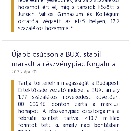
legeredményesebbnek, aki 29,2 százalékos
hozamot ért el, míg a tanárok között a
Jurisich Miklós Gimnázium és Kollégium
oktatója végzett az első helyen, 17,2
százalékos hozammal.*
Újabb csúcson a BUX, stabil
maradt a részvénypiac forgalma
2025. ápr. 01.
Tartja történelmi magasságát a Budapesti
Értéktőzsde vezető indexe, a BUX, amely
1,77 százalékos növekedést követően,
88 686,46 ponton zárta a márciusi
hónapot. A részvénypiac összforgalma a
februári szintet tartva, 418,7 milliárd
forintot tett ki, amely napi bontásban