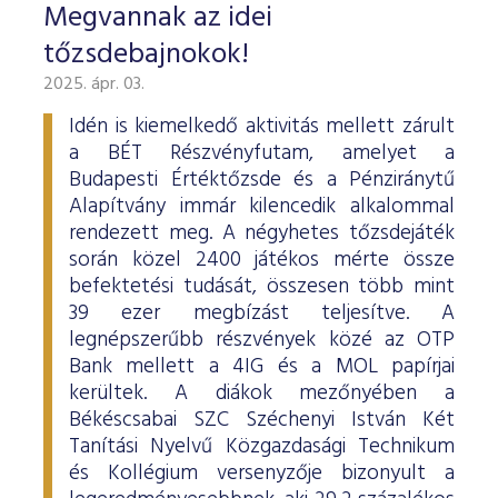
Megvannak az idei
tőzsdebajnokok!
2025. ápr. 03.
Idén is kiemelkedő aktivitás mellett zárult
a BÉT Részvényfutam, amelyet a
Budapesti Értéktőzsde és a Pénziránytű
Alapítvány immár kilencedik alkalommal
rendezett meg. A négyhetes tőzsdejáték
során közel 2400 játékos mérte össze
befektetési tudását, összesen több mint
39 ezer megbízást teljesítve. A
legnépszerűbb részvények közé az OTP
Bank mellett a 4IG és a MOL papírjai
kerültek. A diákok mezőnyében a
Békéscsabai SZC Széchenyi István Két
Tanítási Nyelvű Közgazdasági Technikum
és Kollégium versenyzője bizonyult a