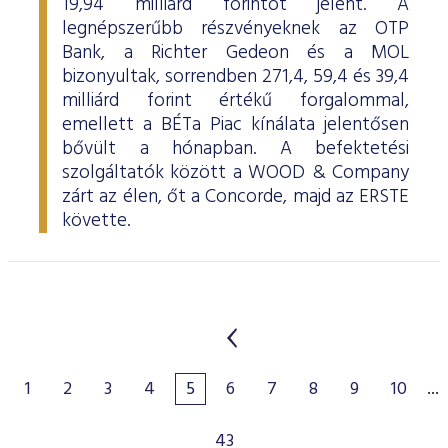
19,94 milliárd forintot jelent. A
legnépszerűbb részvényeknek az OTP
Bank, a Richter Gedeon és a MOL
bizonyultak, sorrendben 271,4, 59,4 és 39,4
milliárd forint értékű forgalommal,
emellett a BÉTa Piac kínálata jelentősen
bővült a hónapban. A befektetési
szolgáltatók között a WOOD & Company
zárt az élen, őt a Concorde, majd az ERSTE
követte.
1
2
3
4
5
6
7
8
9
10
...
43