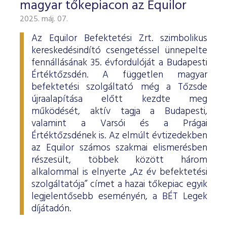
magyar tőkepiacon az Equilor
2025. máj. 07.
Az Equilor Befektetési Zrt. szimbolikus
kereskedésindító csengetéssel ünnepelte
fennállásának 35. évfordulóját a Budapesti
Értéktőzsdén. A független magyar
befektetési szolgáltató még a Tőzsde
újraalapítása előtt kezdte meg
működését, aktív tagja a Budapesti,
valamint a Varsói és a Prágai
Értéktőzsdének is. Az elmúlt évtizedekben
az Equilor számos szakmai elismerésben
részesült, többek között három
alkalommal is elnyerte „Az év befektetési
szolgáltatója” címet a hazai tőkepiac egyik
legjelentősebb eseményén, a BÉT Legek
díjátadón.