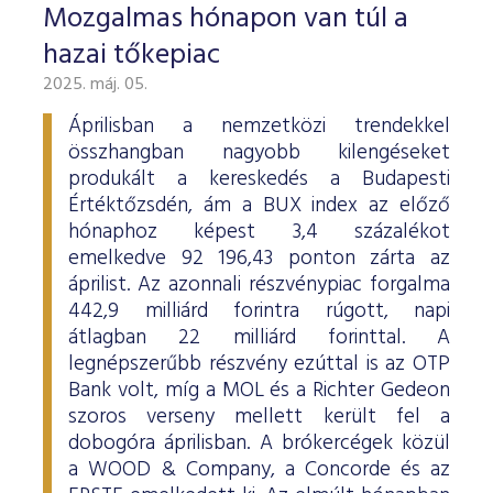
Mozgalmas hónapon van túl a
hazai tőkepiac
2025. máj. 05.
Áprilisban a nemzetközi trendekkel
összhangban nagyobb kilengéseket
produkált a kereskedés a Budapesti
Értéktőzsdén, ám a BUX index az előző
hónaphoz képest 3,4 százalékot
emelkedve 92 196,43 ponton zárta az
áprilist. Az azonnali részvénypiac forgalma
442,9 milliárd forintra rúgott, napi
átlagban 22 milliárd forinttal. A
legnépszerűbb részvény ezúttal is az OTP
Bank volt, míg a MOL és a Richter Gedeon
szoros verseny mellett került fel a
dobogóra áprilisban. A brókercégek közül
a WOOD & Company, a Concorde és az