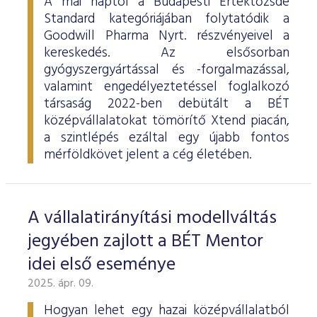
A mai naptól a Budapesti Értéktőzsde
Standard kategóriájában folytatódik a
Goodwill Pharma Nyrt. részvényeivel a
kereskedés. Az elsősorban
gyógyszergyártással és -forgalmazással,
valamint engedélyeztetéssel foglalkozó
társaság 2022-ben debütált a BÉT
középvállalatokat tömörítő Xtend piacán,
a szintlépés ezáltal egy újabb fontos
mérföldkövet jelent a cég életében.
A vállalatirányítási modellváltás
jegyében zajlott a BÉT Mentor
idei első eseménye
2025. ápr. 09.
Hogyan lehet egy hazai középvállalatból