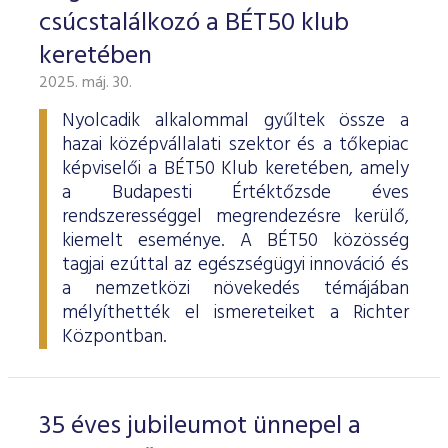
ESG Útmutató
csúcstalálkozó a BÉT50 klub
keretében
2025. máj. 30.
Nyolcadik alkalommal gyűltek össze a
hazai középvállalati szektor és a tőkepiac
képviselői a BÉT50 Klub keretében, amely
a Budapesti Értéktőzsde éves
rendszerességgel megrendezésre kerülő,
kiemelt eseménye. A BÉT50 közösség
tagjai ezúttal az egészségügyi innováció és
a nemzetközi növekedés témájában
mélyíthették el ismereteiket a Richter
Központban.
35 éves jubileumot ünnepel a