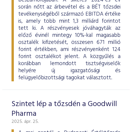
beszámolójában. A sikeres 2024-es év
során nőtt az árbevétel és a BÉT tőzsdei
tevékenységéből származó EBITDA értéke
is, amely több mint 1,3 milliárd forintot
tett ki. A részvényesek jóváhagyták az
előző évinél mintegy 10%-kal magasabb
osztalék kifizetését, összesen 671 millió
forint értékben, ami részvényenként 124
forint osztalékot jelent. A közgyűlés a
korábban lemondott tisztségviselők
helyére új igazgatósági és
felügyelőbizottsági tagokat választott.
Szintet lép a tőzsdén a Goodwill
Pharma
2025. ápr. 25.