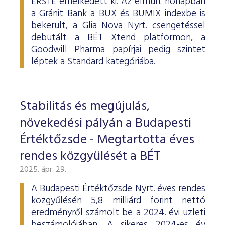
ERSTE emelkedett ki. Az elmúlt hónapban
a Gránit Bank a BUX és BUMIX indexbe is
bekerült, a Glia Nova Nyrt. csengetéssel
debütált a BÉT Xtend platformon, a
Goodwill Pharma papírjai pedig szintet
léptek a Standard kategóriába.
Stabilitás és megújulás,
növekedési pályán a Budapesti
Értéktőzsde - Megtartotta éves
rendes közgyülését a BÉT
2025. ápr. 29.
A Budapesti Értéktőzsde Nyrt. éves rendes
közgyűlésén 5,8 milliárd forint nettó
eredményről számolt be a 2024. évi üzleti