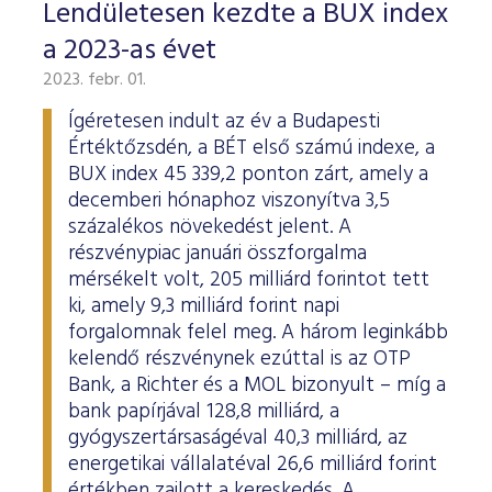
Lendületesen kezdte a BUX index
a 2023-as évet
2023. febr. 01.
Ígéretesen indult az év a Budapesti
Értéktőzsdén, a BÉT első számú indexe, a
BUX index 45 339,2 ponton zárt, amely a
decemberi hónaphoz viszonyítva 3,5
százalékos növekedést jelent. A
részvénypiac januári összforgalma
mérsékelt volt, 205 milliárd forintot tett
ki, amely 9,3 milliárd forint napi
forgalomnak felel meg. A három leginkább
kelendő részvénynek ezúttal is az OTP
Bank, a Richter és a MOL bizonyult – míg a
bank papírjával 128,8 milliárd, a
gyógyszertársaságéval 40,3 milliárd, az
energetikai vállalatéval 26,6 milliárd forint
értékben zajlott a kereskedés. A