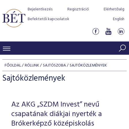
Bejelentkezés
Regisztráció
Elérhetőség
Befektetői kapcsolatok
English
KERESKEDÉSI ADATOK
FŐOLDAL
RÓLUNK
SAJTÓSZOBA
SAJTÓKÖZLEMÉNYEK
INDEXEK
BEFEKTETŐK
Sajtóközlemények
Részvényindexek
Piaci forgalom
Termékcsoportok
KIBOCSÁTÓK
Kötvényindexek
Kedvenc instrumentumok
Szabályozás
Indexek
Részvény és vállalati kötvény tőzsdei bevezetését támoga
Az AKG „SZDM Invest” nevű
TŐZSDETAGOK
Jelzáloglevél indexek
program
Azonnali Piac
Alkalmazott díjstruktúra
BÉT szabályzatok
Részvény szekció
csapatának diákjai nyerték a
Tőzsdetagok, üzletkötők
VENDOROK
Vállalati kötvény indexek
Származékos piac
BÉT Xtend - Részvénypiac egyszerűen
Részvények
Brókerképző középiskolás
Elszámolás
Befektetővédelem
Hitelpapír szekció
Útmutató a taggá váláshoz