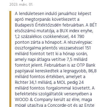
2023. márc. 01.
A lendületesen induló januárhoz képest
apró megtorpanás következett a
Budapesti Értéktőzsdén februárban. A BÉT
elsőszámú mutatója, a BUX index enyhe,
1,2 százalékos csökkenéssel, 44 780
ponton zárta a hónapot. A részvénypiac
összforgalma jelentős visszaeséssel 151
milliárd forintot tett ki a hónap során,
amely napi átlagra vetítve 7,5 milliárd
forintot jelent. Februárban is az OTP Bank
papírjaival kereskedtek a legnagyobb, 86,8
milliárd forintos értékben, amelyet a
Richter 34,1 milliárd, a MOL pedig 24
milliárd forintos forgalommal követett. A
befektetési szolgáltatók versenyében a
WOOD & Company került az élre, maga
mögé utasítva a Concorde-ot és az Erste