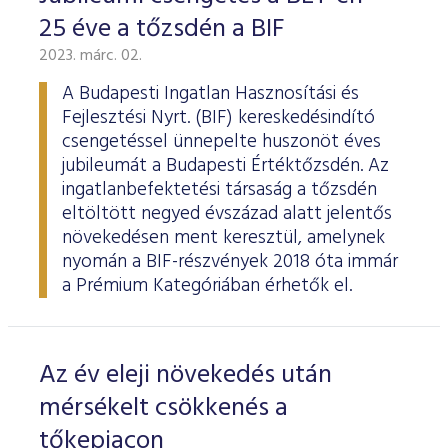
25 éve a tőzsdén a BIF
2023. márc. 02.
A Budapesti Ingatlan Hasznosítási és
Fejlesztési Nyrt. (BIF) kereskedésindító
csengetéssel ünnepelte huszonöt éves
jubileumát a Budapesti Értéktőzsdén. Az
ingatlanbefektetési társaság a tőzsdén
eltöltött negyed évszázad alatt jelentős
növekedésen ment keresztül, amelynek
nyomán a BIF-részvények 2018 óta immár
a Prémium Kategóriában érhetők el.
Az év eleji növekedés után
mérsékelt csökkenés a
tőkepiacon