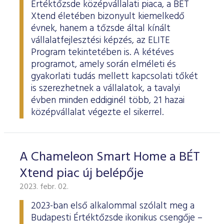
Értéktőzsde középvállalati piaca, a BÉT
Xtend életében bizonyult kiemelkedő
évnek, hanem a tőzsde által kínált
vállalatfejlesztési képzés, az ELITE
Program tekintetében is. A kétéves
programot, amely során elméleti és
gyakorlati tudás mellett kapcsolati tőkét
is szerezhetnek a vállalatok, a tavalyi
évben minden eddiginél több, 21 hazai
középvállalat végezte el sikerrel.
A Chameleon Smart Home a BÉT
Xtend piac új belépője
2023. febr. 02.
2023-ban első alkalommal szólalt meg a
Budapesti Értéktőzsde ikonikus csengője –