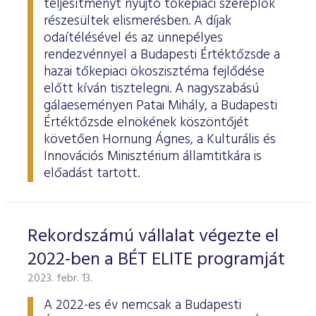
teljesítményt nyújtó tőkepiaci szereplők
részesültek elismerésben. A díjak
odaítélésével és az ünnepélyes
rendezvénnyel a Budapesti Értéktőzsde a
hazai tőkepiaci ökoszisztéma fejlődése
előtt kíván tisztelegni. A nagyszabású
gálaeseményen Patai Mihály, a Budapesti
Értéktőzsde elnökének köszöntőjét
követően Hornung Ágnes, a Kulturális és
Innovációs Minisztérium államtitkára is
előadást tartott.
Rekordszámú vállalat végezte el
2022-ben a BÉT ELITE programját
2023. febr. 13.
A 2022-es év nemcsak a Budapesti