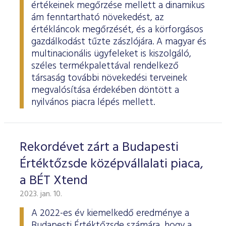
értékeinek megőrzése mellett a dinamikus
ám fenntartható növekedést, az
értékláncok megőrzését, és a körforgásos
gazdálkodást tűzte zászlójára. A magyar és
multinacionális ügyfeleket is kiszolgáló,
széles termékpalettával rendelkező
társaság további növekedési terveinek
megvalósítása érdekében döntött a
nyilvános piacra lépés mellett.
Rekordévet zárt a Budapesti
Értéktőzsde középvállalati piaca,
a BÉT Xtend
2023. jan. 10.
A 2022-es év kiemelkedő eredménye a
Budapesti Értéktőzsde számára, hogy a