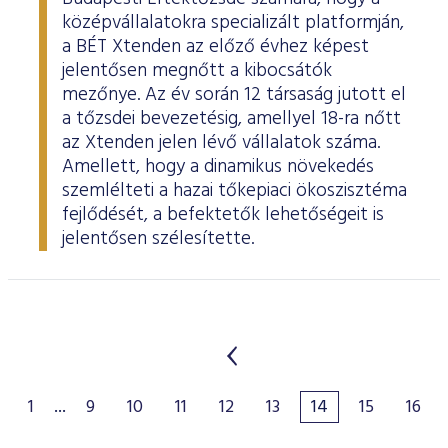
középvállalatokra specializált platformján,
a BÉT Xtenden az előző évhez képest
jelentősen megnőtt a kibocsátók
mezőnye. Az év során 12 társaság jutott el
a tőzsdei bevezetésig, amellyel 18-ra nőtt
az Xtenden jelen lévő vállalatok száma.
Amellett, hogy a dinamikus növekedés
szemlélteti a hazai tőkepiaci ökoszisztéma
fejlődését, a befektetők lehetőségeit is
jelentősen szélesítette.
1
...
9
10
11
12
13
14
15
16