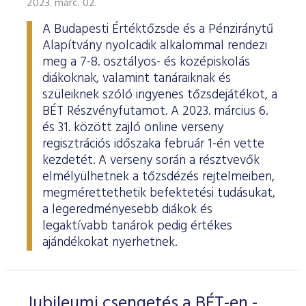
2023. márc. 02.
ESG Útmutató
A Budapesti Értéktőzsde és a Pénziránytű
Alapítvány nyolcadik alkalommal rendezi
meg a 7-8. osztályos- és középiskolás
diákoknak, valamint tanáraiknak és
szüleiknek szóló ingyenes tőzsdejátékot, a
BÉT Részvényfutamot. A 2023. március 6.
és 31. között zajló online verseny
regisztrációs időszaka február 1-én vette
kezdetét. A verseny során a résztvevők
elmélyülhetnek a tőzsdézés rejtelmeiben,
megmérettethetik befektetési tudásukat,
a legeredményesebb diákok és
legaktívabb tanárok pedig értékes
ajándékokat nyerhetnek.
Jubileumi csengetés a BÉT-en -