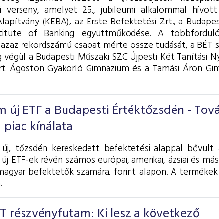
ci verseny, amelyet 25., jubileumi alkalommal hívot
lapítvány (KEBA), az Erste Befektetési Zrt., a Budapes
titute of Banking együttműködése. A többfordul
 azaz rekordszámú csapat mérte össze tudását, a BÉT
 végül a Budapesti Műszaki SZC Újpesti Két Tanítási N
rt Ágoston Gyakorló Gimnázium és a Tamási Áron Gim
 új ETF a Budapesti Értéktőzsdén - Tov
 piac kínálata
j, tőzsdén kereskedett befektetési alappal bővült 
 új ETF-ek révén számos európai, amerikai, ázsiai és má
magyar befektetők számára, forint alapon. A termékek
.
BÉT részvényfutam: Ki lesz a következő