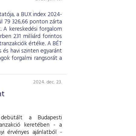
atója, a BUX index 2024-
ül 79 326,66 ponton zárta
. A kereskedési forgalom
ben 231 milliárd forintos
 tranzakciók értéke. A BÉT
 és havi szinten egyaránt
gok forgalmi rangsorát a
2024. dec. 23.
nt
 debütált a Budapesti
ranzakció keretében - a
nyi érvényes ajánlatból -