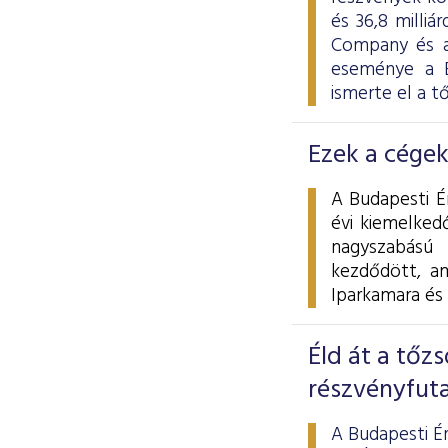
és 36,8 milli
Company és a
eseménye a B
ismerte el a t
Ezek a cégek
A Budapesti É
évi kiemelkedő
nagyszabású
kezdődött, a
Iparkamara és
Éld át a tőzs
részvényfut
A Budapesti É