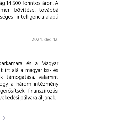
ág 14.500 forintos áron. A
olumen bővítése, továbbá
éges intelligencia-alapú
2024. dec. 12.
Iparkamara és a Magyar
 írt alá a magyar kis- és
ek támogatása, valamint
 hogy a három intézmény
rősítsék finanszírozási
kedési pályára álljanak.