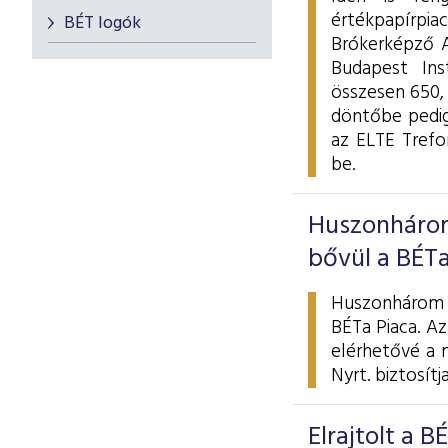
értékpapírpia
BÉT logók
Brókerképző A
Budapest Ins
összesen 650,
döntőbe pedig
az ELTE Trefo
be.
Huszonhárom
bővül a BÉTa
Huszonhárom ú
BÉTa Piaca. Az
elérhetővé a 
Nyrt. biztosítja
Elrajtolt a 