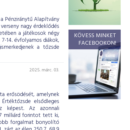
a Pénziránytű Alapítvány
 verseny nagy érdeklődés
retében a játékosok négy
KÖVESS MINKET
 7-14. évfolyamos diákok,
FACEBOOKON!
gismerkedjenek a tőzsde
2025. márc. 03.
tta erősödését, amelynek
 Értéktőzsde elsődleges
oz képest. Az azonnali
illiárd forintot tett ki,
gyobb forgalmat bonyolító
 zárt az élen 250,7, 68,9