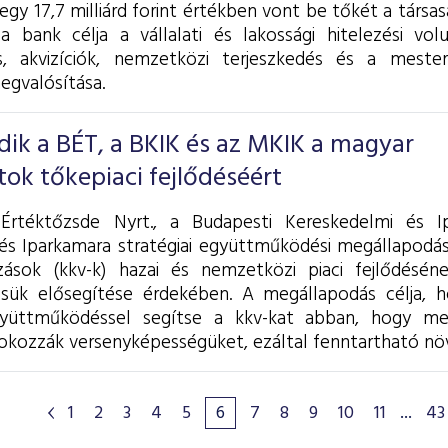
gy 17,7 milliárd forint értékben vont be tőkét a társas
 a bank célja a vállalati és lakossági hitelezési v
és, akvizíciók, nemzetközi terjeszkedés és a mesters
egvalósítása.
ik a BÉT, a BKIK és az MKIK a magyar
tok tőkepiaci fejlődéséért
Értéktőzsde Nyrt., a Budapesti Kereskedelmi és 
és Iparkamara stratégiai együttműködési megállapodást
zások (kkv-k) hazai és nemzetközi piaci fejlődésén
ésük elősegítése érdekében. A megállapodás célja,
yüttműködéssel segítse a kkv-kat abban, hogy mege
okozzák versenyképességüket, ezáltal fenntartható növe
1
2
3
4
5
6
7
8
9
10
11
...
43