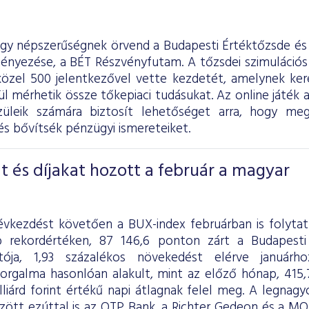
agy népszerűségnek örvend a Budapesti Értéktőzsde és 
nyezése, a BÉT Részvényfutam. A tőzsdei szimulációs
közel 500 jelentkezővel vette kezdetét, amelynek ke
l mérhetik össze tőkepiaci tudásukat. Az online játék a
szüleik számára biztosít lehetőséget arra, hogy me
s bővítsék pénzügyi ismereteiket.
t és díjakat hozott a február a magyar
évkezdést követően a BUX-index februárban is folyta
 rekordértéken, 87 146,6 ponton zárt a Budapesti
tója, 1,93 százalékos növekedést elérve januárh
orgalma hasonlóan alakult, mint az előző hónap, 415,7 m
lliárd forint értékű napi átlagnak felel meg. A legna
zött ezúttal is az OTP Bank, a Richter Gedeon és a MOL