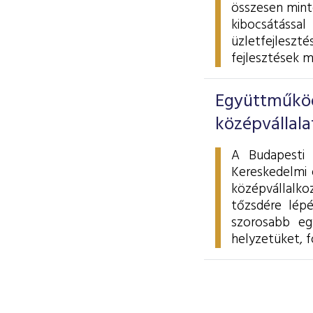
összesen minte
kibocsátással
üzletfejleszt
fejlesztések m
Együttműköd
középvállala
A Budapesti 
Kereskedelmi 
középvállalko
tőzsdére lép
szorosabb eg
helyzetüket, f