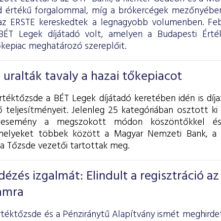
árd értékű forgalommal, míg a brókercégek mezőnyéb
z ERSTE kereskedtek a legnagyobb volumenben. Feb
ÉT Legek díjátadó volt, amelyen a Budapesti Érté
őkepiac meghatározó szereplőit.
 uralták tavaly a hazai tőkepiacot
rtéktőzsde a BÉT Legek díjátadó keretében idén is díja
 teljesítményeit. Jelenleg 25 kategóriában osztott ki d
 esemény a megszokott módon köszöntőkkel és i
melyeket többek között a Magyar Nemzeti Bank, a 
 a Tőzsde vezetői tartottak meg.
dézés izgalmát: Elindult a regisztráció az 
amra
rtéktőzsde és a Pénziránytű Alapítvány ismét meghirdet