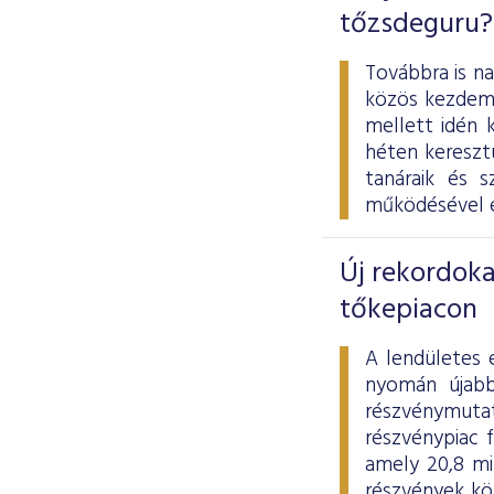
tőzsdeguru?
Továbbra is n
közös kezdemé
mellett idén 
héten keresztü
tanáraik és 
működésével é
Új rekordoka
tőkepiacon
A lendületes 
nyomán újabb
részvénymuta
részvénypiac f
amely 20,8 mi
részvények kö