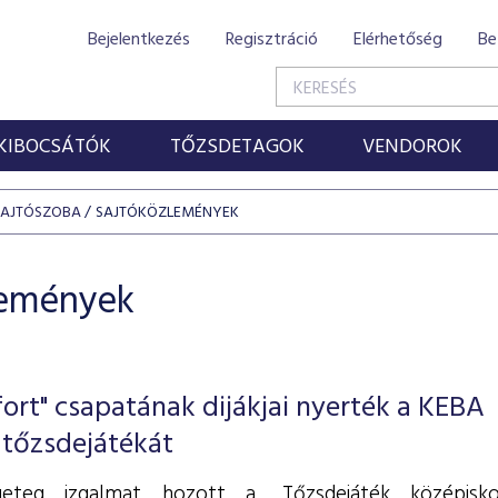
Bejelentkezés
Regisztráció
Elérhetőség
Be
KIBOCSÁTÓK
TŐZSDETAGOK
VENDOROK
SAJTÓSZOBA
SAJTÓKÖZLEMÉNYEK
lemények
ort" csapatának dijákjai nyerték a KEBA
 tőzsdejátékát
geteg izgalmat hozott a „Tőzsdejáték középisko