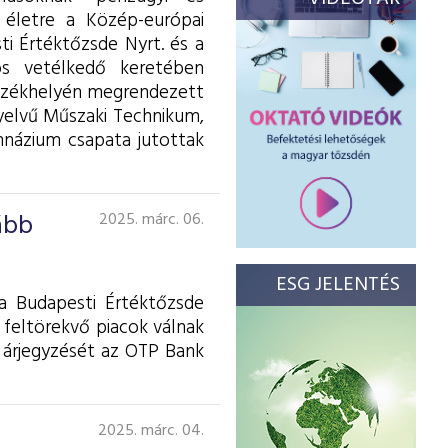
t életre a Közép-európai
ti Értéktőzsde Nyrt. és a
ós vetélkedő keretében
 székhelyén megrendezett
yelvű Műszaki Technikum,
názium csapata jutottak
ább
2025. márc. 06.
ESG JELENTÉS
a Budapesti Értéktőzsde
s feltörekvő piacok válnak
 árjegyzését az OTP Bank
2025. márc. 04.