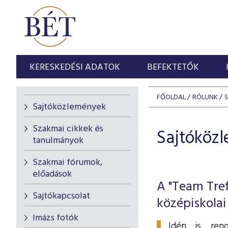
KERESKEDÉSI ADATOK
BEFEKTETŐK
FŐOLDAL
RÓLUNK
Sajtóközlemények
Szakmai cikkek és
Sajtóköz
tanulmányok
Szakmai fórumok,
előadások
A "Team Tref
Sajtókapcsolat
középiskolai
Imázs fotók
Idén is ren