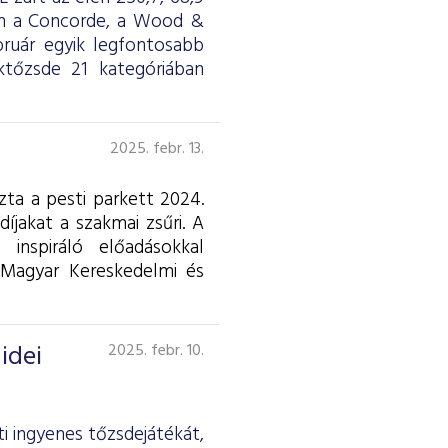
en a Concorde, a Wood &
ruár egyik legfontosabb
ktőzsde 21 kategóriában
2025. febr. 13.
zta a pesti parkett 2024.
íjakat a szakmai zsűri. A
nspiráló előadásokkal
Magyar Kereskedelmi és
idei
2025. febr. 10.
i ingyenes tőzsdejátékát,