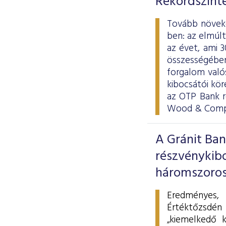
Rekordszinte
Tovább növeke
ben: az elmúl
az évet, ami 
összességében 
forgalom valós
kibocsátói kör
az OTP Bank r
Wood & Compa
A Gránit Ban
részvénykib
háromszorosá
Eredményes,
Értéktőzsdén
„kiemelkedő k