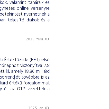
ok, valamint tanáraik és
égyhetes online versenyre
 betekintést nyerhetnek a
ban teljesítő diákok és a
2025. febr. 03.
ti Értéktőzsde (BÉT) első
hónaphoz viszonyítva 7,8
t ki, amely 18,86 milliárd
sorrendjét továbbra is az
liárd értékű forgalommal.
y és az OTP vezettek a
2025. jan. 03.