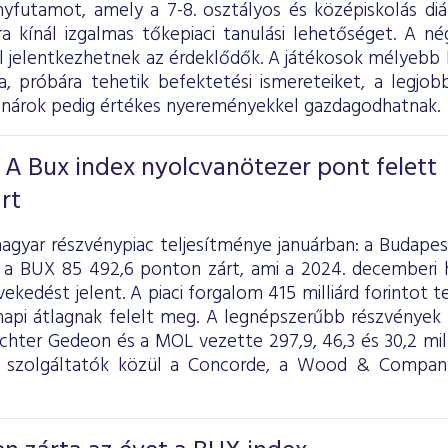
yfutamot, amely a 7-8. osztályos és középiskolás diák
ra kínál izgalmas tőkepiaci tanulási lehetőséget. A n
ől jelentkezhetnek az érdeklődők. A játékosok mélyebb
ba, próbára tehetik befektetési ismereteiket, a legjob
anárok pedig értékes nyereményekkel gazdagodhatnak.
 A Bux index nyolcvanötezer pont felett
rt
agyar részvénypiac teljesítménye januárban: a Budapes
 a BUX 85 492,6 ponton zárt, ami a 2024. decemberi 
ekedést jelent. A piaci forgalom 415 milliárd forintot tet
 napi átlagnak felelt meg. A legnépszerűbb részvények 
ichter Gedeon és a MOL vezette 297,9, 46,3 és 30,2 mil
i szolgáltatók közül a Concorde, a Wood & Compan