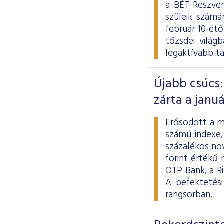
a BÉT Részvén
szüleik számá
február 10-ét
tőzsdei világ
legaktívabb t
Újabb csúcs:
zárta a januá
Erősödött a m
számú indexe,
százalékos növ
forint értékű
OTP Bank, a R
A befektetés
rangsorban.