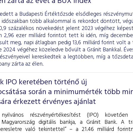
n zárta az évet a BUX index
dett a Budapesti Értéktőzsde elsődleges részvénymut
t időszakban több alkalommal is rekordot döntött, vég
30,9 százalékos növekedést jelent 2023 végéhez képest
2,96 ezer milliárd forintot tett ki idén, míg december
ult meg, napi átlagban pedig 13,6 milliárd forint volt a
e 2024 végéhez közeledve bővült a Gránit Bankkal. Éves
észvényeivel kereskedtek a legtöbben, míg a tőzsdeta
ny zárta az élen.
k IPO keretében történő új
ocsátása során a minimumérték több mi
ra érkezett érvényes ajánlat
 nyilvános részvényértékesítést (IPO) követően
 Magyarország digitális bankja, a Gránit Bank. A t
eresletre való tekintettel” – a 21.46 milliárd forint