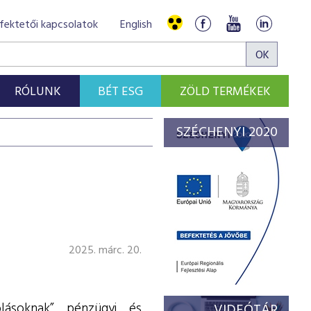
fektetői kapcsolatok
English
RÓLUNK
BÉT ESG
ZÖLD TERMÉKEK
SZÉCHENYI 2020
2025. márc. 20.
lásoknak” pénzügyi és
VIDEÓTÁR