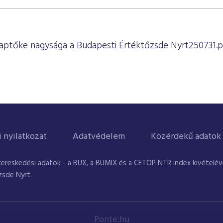
alaptőke nagysága a Budapesti Értéktőzsde Nyrt250731.p
i nyilatkozat
Adatvédelem
Közérdekű adatok
kereskedési adatok - a BUX, a BUMIX és a CETOP NTR index kivételével
zsde Nyrt.
Ponte.hu