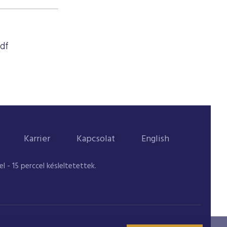
df
Karrier
Kapcsolat
English
 - 15 perccel késleltetettek.