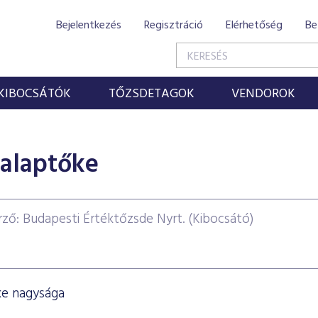
Bejelentkezés
Regisztráció
Elérhetőség
Be
KIBOCSÁTÓK
TŐZSDETAGOK
VENDOROK
 alaptőke
rző: Budapesti Értéktőzsde Nyrt. (Kibocsátó)
ke nagysága