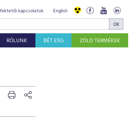
fektetői kapcsolatok
English
RÓLUNK
BÉT ESG
ZÖLD TERMÉKEK