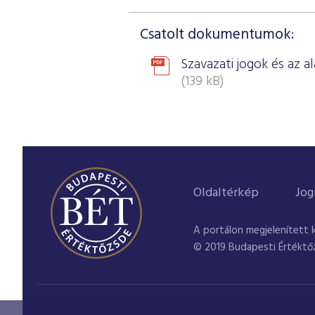
Csatolt dokumentumok:
Szavazati jogok és az 
(139 kB)
Oldaltérkép
Jog
A portálon megjelenített 
© 2019 Budapesti Értéktő