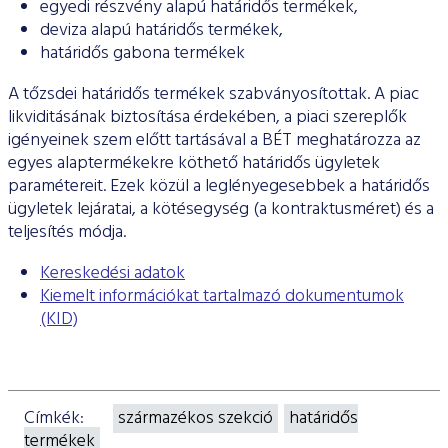
ESG Útmutató
egyedi részvény alapú határidős termékek,
deviza alapú határidős termékek,
határidős gabona termékek
A tőzsdei határidős termékek szabványosítottak. A piac
likviditásának biztosítása érdekében, a piaci szereplők
igényeinek szem előtt tartásával a BÉT meghatározza az
egyes alaptermékekre köthető határidős ügyletek
paramétereit. Ezek közül a leglényegesebbek a határidős
ügyletek lejáratai, a kötésegység (a kontraktusméret) és a
teljesítés módja.
Kereskedési adatok
Kiemelt információkat tartalmazó dokumentumok
(KID)
Címkék:
származékos szekció
határidős
termékek