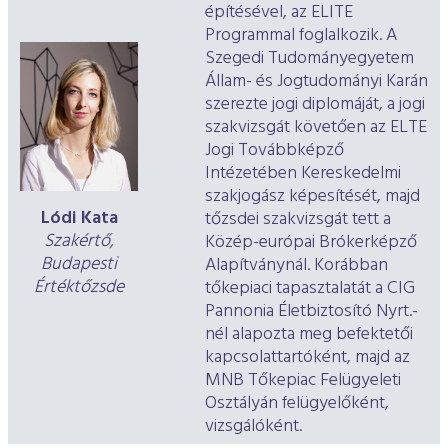
építésével, az ELITE
Programmal foglalkozik. A
Szegedi Tudományegyetem
Állam- és Jogtudományi Karán
szerezte jogi diplomáját, a jogi
szakvizsgát követően az ELTE
Jogi Továbbképző
Intézetében Kereskedelmi
szakjogász képesítését, majd
Lódi Kata
tőzsdei szakvizsgát tett a
Szakértő,
Közép-európai Brókerképző
Budapesti
Alapítványnál. Korábban
Értéktőzsde
tőkepiaci tapasztalatát a CIG
Pannonia Életbiztosító Nyrt.-
nél alapozta meg befektetői
kapcsolattartóként, majd az
MNB Tőkepiac Felügyeleti
Osztályán felügyelőként,
vizsgálóként.