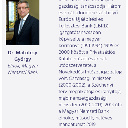
ESG Útmutató
gazdasági tanácsadója. Három
éven át a londoni székhelyű
Európai Újjáépítési és
Fejlesztési Bank (EBRD)
igazgatótanácsában
képviselte a magyar
kormányt (1991-1994). 1995 és
2000 között a Privatizációs
Dr. Matolcsy
Kutatóintézet és annak
György
utódszervezete, a
Elnök, Magyar
Növekedési Intézet igazgatója
Nemzeti Bank
volt. Gazdasági miniszter
(2000-2002), a Széchenyi
terv megalkotója és irányítója,
majd nemzetgazdasági
miniszter (2010-2013). 2013 óta
a Magyar Nemzeti Bank
elnöke, második, hatéves
mandátumát 2019