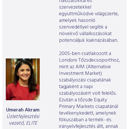
hálózatokkal és
szervezetekkel
együttműködve világszerte,
amelyek hasonló
szenvedéllyel segítik a
növekvő vállalkozásokat
potenciáljuk kiaknázásában.
2005-ben csatlakozott a
Londoni Tőzsdecsoporthoz,
mint az AIM (Alternative
Investment Market)
szabályozási csapatának
tagjaként a napi
szabályozásért volt felelős.
Ezután a tőzsde Equity
Primary Markets csapatánál
Umerah Akram
tevékenykedett, amelynek
Üzletfejlesztési
fókuszában a termék- és
vezető, ELITE
irányelvfejlesztés állt, annak