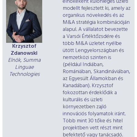
elnökeként különleges üzleti
modellt fejlesztett ki, amely az
organikus növekedés és az
M&A stratégia kombinációján
alapul. A vállalatot bevezette
a Varsói Értéktőzsdére és
több M&A üzletet nyélbe
Krzysztof
ütött Lengyelországban és
Zdanowski
nemzetközi szinten is
Elnök, Summa
(például Indiában,
Linguae
Romániában, Skandináviában,
Technologies
az Egyesült Államokban és
Kanadában). Krzysztof
fokozottan érdeklődik a
kulturális és üzleti
környezetben zajló
innovációs folyamatok iránt.
Több mint 30 tőke és hitel
projektben vett részt mint
befektető vagy tanácsadó.