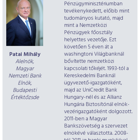
Pénzügyminisztériumban
tevékenykedett, előbb mint
tudományos kutató, majd
mint a Nemzetközi
Pénzügyek főosztály
helyettes vezetője. Ezt
követően 5 éven át a
washingtoni Világbanknál
Patai Mihály
bővítette nemzetközi
Alelnök,
kapcsolati tőkéjét. 1993-tól a
Magyar
Kereskedelmi Banknál
Nemzeti Bank
ügyvezető-igazgatóként,
Elnök,
majd az UniCredit Bank
Budapesti
Hungary-nél és az Allianz
Értéktőzsde
Hungária Biztosítónál elnök-
vezérigazgatóként dolgozott.
2011-ben a Magyar
Bankszövetség a szervezet
elnökévé választotta. 2008-