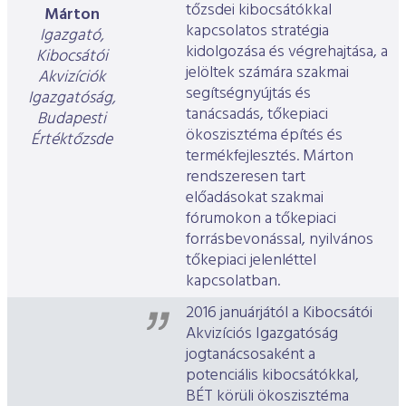
tőzsdei kibocsátókkal
Márton
kapcsolatos stratégia
Igazgató,
kidolgozása és végrehajtása, a
Kibocsátói
jelöltek számára szakmai
Akvizíciók
segítségnyújtás és
Igazgatóság,
tanácsadás, tőkepiaci
Budapesti
ökoszisztéma építés és
Értéktőzsde
termékfejlesztés. Márton
rendszeresen tart
előadásokat szakmai
fórumokon a tőkepiaci
forrásbevonással, nyilvános
tőkepiaci jelenléttel
kapcsolatban.
2016 januárjától a Kibocsátói
Akvizíciós Igazgatóság
jogtanácsosaként a
potenciális kibocsátókkal,
BÉT körüli ökoszisztéma