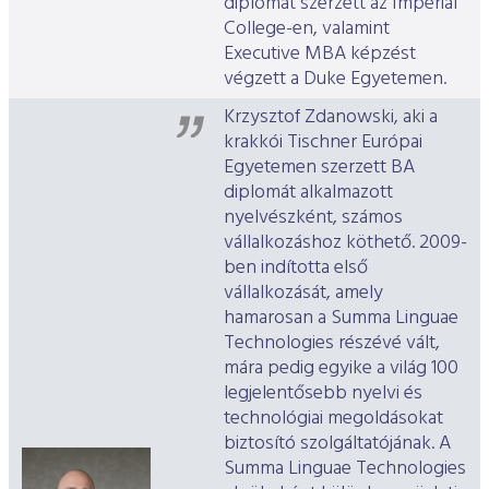
diplomát szerzett az Imperial
College-en, valamint
Executive MBA képzést
végzett a Duke Egyetemen.
Krzysztof Zdanowski, aki a
krakkói Tischner Európai
Egyetemen szerzett BA
diplomát alkalmazott
nyelvészként, számos
vállalkozáshoz köthető. 2009-
ben indította első
vállalkozását, amely
hamarosan a Summa Linguae
Technologies részévé vált,
mára pedig egyike a világ 100
legjelentősebb nyelvi és
technológiai megoldásokat
biztosító szolgáltatójának. A
Summa Linguae Technologies