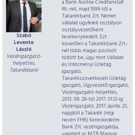
a Bank Austria-Creditanstalt
Rt.-nél, majd 1999-től a
Takarékbank Zrt. Német
vállalati ügyfelek osztályon
osztályvezetőként
Szabó
tevékenykedett. Ezt
Levente
követően a Takarékbank Zrt.-
László
nél több magas pozíciót
Vezérigazgató-
töltött be, úgy mint Vállalati
helyettes,
és Intézményi Üzletág
Takarékbank
igazgató,
Takarékszövetkezeti Üzletág
igazgató, Ügyvezető igazgató,
Vezérigazgató-helyettes,
2013. 08. 28-tól 2017. 01.12-ig
Vezérigazgató. 2017. április 25.
napjától a Takarék (régi
nevén FHB) Kereskedelmi
Bank Zrt. vezérigazgatója,
valamint az MTB Magyar