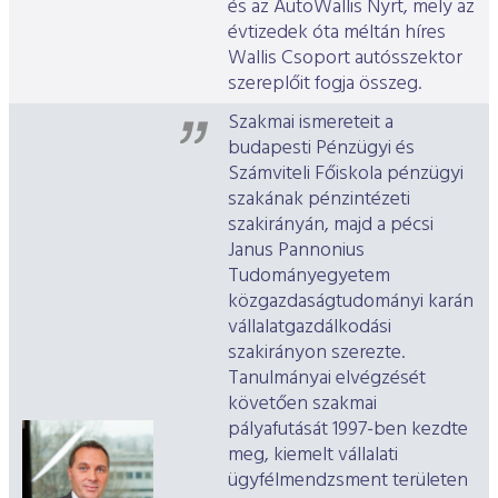
és az AutoWallis Nyrt, mely az
évtizedek óta méltán híres
Wallis Csoport autósszektor
szereplőit fogja összeg.
Szakmai ismereteit a
budapesti Pénzügyi és
Számviteli Főiskola pénzügyi
szakának pénzintézeti
szakirányán, majd a pécsi
Janus Pannonius
Tudományegyetem
közgazdaságtudományi karán
vállalatgazdálkodási
szakirányon szerezte.
Tanulmányai elvégzését
követően szakmai
pályafutását 1997-ben kezdte
meg, kiemelt vállalati
ügyfélmendzsment területen