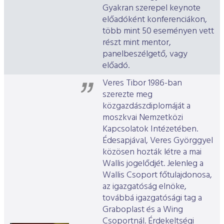
Gyakran szerepel keynote
előadóként konferenciákon,
több mint 50 eseményen vett
részt mint mentor,
panelbeszélgető, vagy
előadó.
Veres Tibor 1986-ban
szerezte meg
közgazdászdiplomáját a
moszkvai Nemzetközi
Kapcsolatok Intézetében.
Édesapjával, Veres Györggyel
közösen hozták létre a mai
Wallis jogelődjét. Jelenleg a
Wallis Csoport főtulajdonosa,
az igazgatóság elnöke,
továbbá igazgatósági tag a
Graboplast és a Wing
Csoportnál. Érdekeltségi