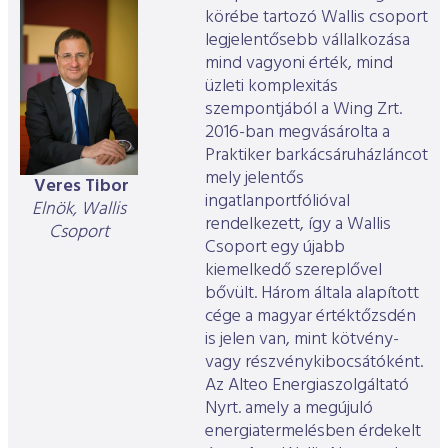
körébe tartozó Wallis csoport
legjelentősebb vállalkozása
mind vagyoni érték, mind
üzleti komplexitás
szempontjából a Wing Zrt.
2016-ban megvásárolta a
Praktiker barkácsáruházláncot
mely jelentős
Veres Tibor
ingatlanportfólióval
Elnök, Wallis
rendelkezett, így a Wallis
Csoport
Csoport egy újabb
kiemelkedő szereplővel
bővült. Három általa alapított
cége a magyar értéktőzsdén
is jelen van, mint kötvény-
vagy részvénykibocsátóként.
Az Alteo Energiaszolgáltató
Nyrt. amely a megújuló
energiatermelésben érdekelt