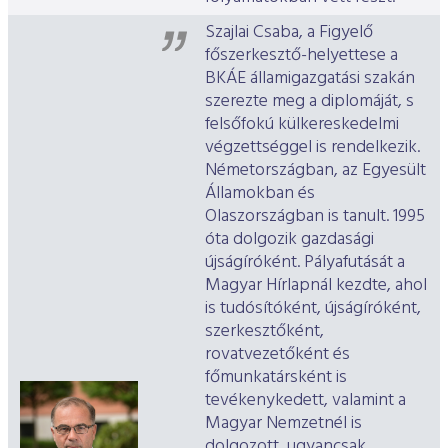
Szajlai Csaba, a Figyelő
főszerkesztő-helyettese a
BKÁE államigazgatási szakán
szerezte meg a diplomáját, s
felsőfokú külkereskedelmi
végzettséggel is rendelkezik.
Németországban, az Egyesült
Államokban és
Olaszországban is tanult. 1995
óta dolgozik gazdasági
újságíróként. Pályafutását a
Magyar Hírlapnál kezdte, ahol
is tudósítóként, újságíróként,
szerkesztőként,
rovatvezetőként és
főmunkatársként is
tevékenykedett, valamint a
Magyar Nemzetnél is
dolgozott, ugyancsak