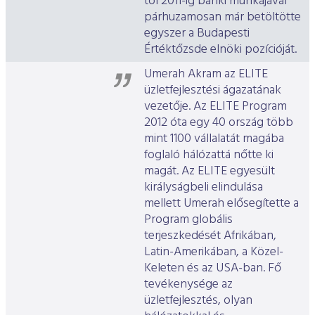
tól 2011-ig banki munkájával
párhuzamosan már betöltötte
egyszer a Budapesti
Értéktőzsde elnöki pozícióját.
Umerah Akram az ELITE
üzletfejlesztési ágazatának
vezetője. Az ELITE Program
2012 óta egy 40 ország több
mint 1100 vállalatát magába
foglaló hálózattá nőtte ki
magát. Az ELITE egyesült
királyságbeli elindulása
mellett Umerah elősegítette a
Program globális
terjeszkedését Afrikában,
Latin-Amerikában, a Közel-
Keleten és az USA-ban. Fő
tevékenysége az
üzletfejlesztés, olyan