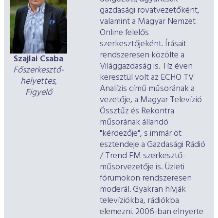
gazdasági rovatvezetőként,
valamint a Magyar Nemzet
Online felelős
szerkesztőjeként. Írásait
rendszeresen közölte a
Szajlai Csaba
Világgazdaság is. Tíz éven
Főszerkesztő-
keresztül volt az ECHO TV
helyettes,
Analízis című műsorának a
Figyelő
vezetője, a Magyar Televízió
Össztűz és Rekontra
műsorának állandó
"kérdezője", s immár öt
esztendeje a Gazdasági Rádió
/ Trend FM szerkesztő-
műsorvezetője is. Üzleti
fórumokon rendszeresen
moderál. Gyakran hívják
televíziókba, rádiókba
elemezni. 2006-ban elnyerte