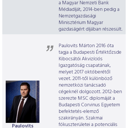
a Magyar Nemzeti Bank
Médiadíját, 2014-ben pedig a
Nemzetgazdasági
Minisztérium Magyar
gazdaságért díjában részesült.
Paulovits Márton 2016 óta
tagja a Budapesti Értéktőzsde
Kibocsátói Akvizíciós
Igazgatóság csapatának,
melyet 2017 októberétől
vezet. 2011-től különböző
nemzetközi tanácsadó
cégeknél dolgozott. 2012-ben
szerezte MSC diplomáját a
Budapesti Corvinus Egyetem
befektetés-elemző
szakirányán. Szakmai
fókuszterületei a potenciális
Paulovits