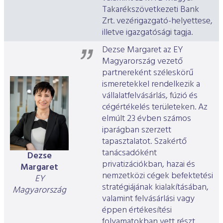
Takarékszövetkezeti Bank
Zrt. vezérigazgató-helyettese,
illetve igazgatósági tagja.
Dezse Margaret az EY
Magyarország vezető
partnereként széleskörű
ismeretekkel rendelkezik a
vállalatfelvásárlás, fúzió és
cégértékelés területeken. Az
elmúlt 23 évben számos
iparágban szerzett
tapasztalatot. Szakértő
tanácsadóként
Dezse
privatizációkban, hazai és
Margaret
nemzetközi cégek befektetési
EY
stratégiájának kialakításában,
Magyarország
valamint felvásárlási vagy
éppen értékesítési
folyamatokban vett részt.