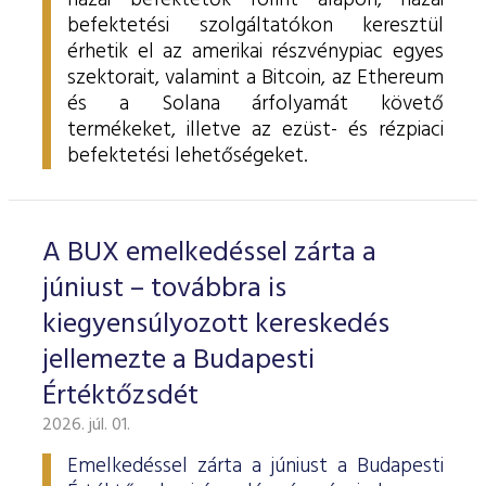
hazai befektetők forint alapon, hazai
befektetési szolgáltatókon keresztül
érhetik el az amerikai részvénypiac egyes
szektorait, valamint a Bitcoin, az Ethereum
és a Solana árfolyamát követő
termékeket, illetve az ezüst- és rézpiaci
befektetési lehetőségeket.
A BUX emelkedéssel zárta a
júniust – továbbra is
kiegyensúlyozott kereskedés
jellemezte a Budapesti
Értéktőzsdét
2026. júl. 01.
Emelkedéssel zárta a júniust a Budapesti