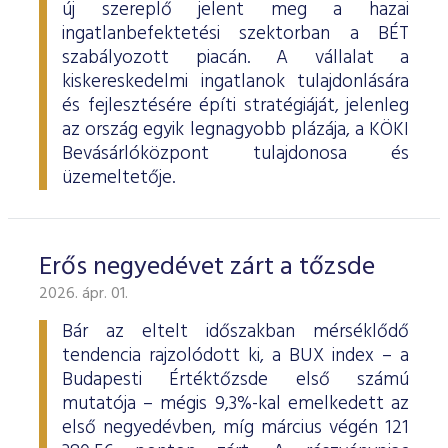
új szereplő jelent meg a hazai
ingatlanbefektetési szektorban a BÉT
szabályozott piacán. A vállalat a
kiskereskedelmi ingatlanok tulajdonlására
és fejlesztésére építi stratégiáját, jelenleg
az ország egyik legnagyobb plázája, a KÖKI
Bevásárlóközpont tulajdonosa és
üzemeltetője.
Erős negyedévet zárt a tőzsde
2026. ápr. 01.
Bár az eltelt időszakban mérséklődő
tendencia rajzolódott ki, a BUX index – a
Budapesti Értéktőzsde első számú
mutatója – mégis 9,3%-kal emelkedett az
első negyedévben, míg március végén 121