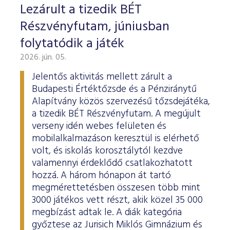
Lezárult a tizedik BÉT
Részvényfutam, júniusban
folytatódik a játék
2026. jún. 05.
Jelentős aktivitás mellett zárult a
Budapesti Értéktőzsde és a Pénziránytű
Alapítvány közös szervezésű tőzsdejátéka,
a tizedik BÉT Részvényfutam. A megújult
verseny idén webes felületen és
mobilalkalmazáson keresztül is elérhető
volt, és iskolás korosztálytól kezdve
valamennyi érdeklődő csatlakozhatott
hozzá. A három hónapon át tartó
megmérettetésben összesen több mint
3000 játékos vett részt, akik közel 35 000
megbízást adtak le. A diák kategória
győztese az Jurisich Miklós Gimnázium és