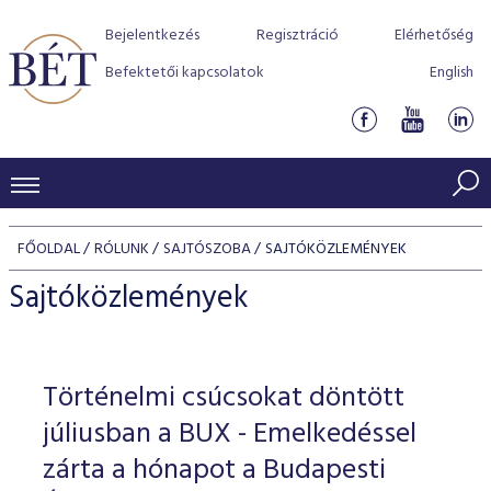
Bejelentkezés
Regisztráció
Elérhetőség
Befektetői kapcsolatok
English
KERESKEDÉSI ADATOK
FŐOLDAL
RÓLUNK
SAJTÓSZOBA
SAJTÓKÖZLEMÉNYEK
INDEXEK
BEFEKTETŐK
Sajtóközlemények
Részvényindexek
Piaci forgalom
Termékcsoportok
KIBOCSÁTÓK
Kötvényindexek
Kedvenc instrumentumok
Szabályozás
Indexek
Részvény és vállalati kötvény tőzsdei bevezetését támoga
Történelmi csúcsokat döntött
TŐZSDETAGOK
Jelzáloglevél indexek
program
Azonnali Piac
Alkalmazott díjstruktúra
BÉT szabályzatok
Részvény szekció
júliusban a BUX - Emelkedéssel
Tőzsdetagok, üzletkötők
VENDOROK
Vállalati kötvény indexek
Származékos piac
BÉT Xtend - Részvénypiac egyszerűen
Részvények
zárta a hónapot a Budapesti
Elszámolás
Befektetővédelem
Hitelpapír szekció
Útmutató a taggá váláshoz