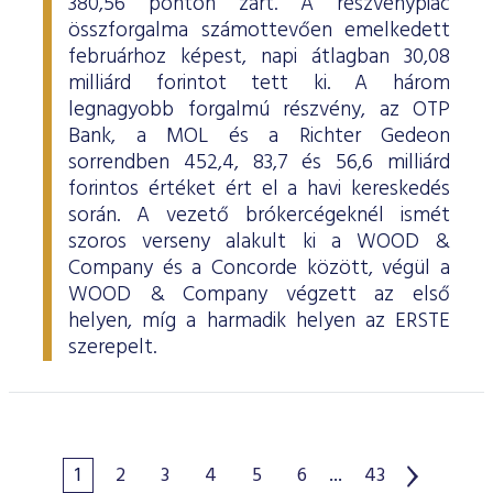
380,56 ponton zárt. A részvénypiac
összforgalma számottevően emelkedett
februárhoz képest, napi átlagban 30,08
milliárd forintot tett ki. A három
legnagyobb forgalmú részvény, az OTP
Bank, a MOL és a Richter Gedeon
sorrendben 452,4, 83,7 és 56,6 milliárd
forintos értéket ért el a havi kereskedés
során. A vezető brókercégeknél ismét
szoros verseny alakult ki a WOOD &
Company és a Concorde között, végül a
WOOD & Company végzett az első
helyen, míg a harmadik helyen az ERSTE
szerepelt.
1
2
3
4
5
6
...
43