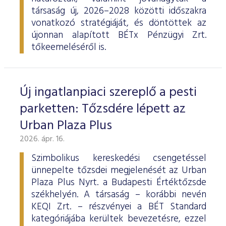
társaság új, 2026–2028 közötti időszakra
vonatkozó stratégiáját, és döntöttek az
újonnan alapított BÉTx Pénzügyi Zrt.
tőkeemeléséről is.
Új ingatlanpiaci szereplő a pesti
parketten: Tőzsdére lépett az
Urban Plaza Plus
2026. ápr. 16.
Szimbolikus kereskedési csengetéssel
ünnepelte tőzsdei megjelenését az Urban
Plaza Plus Nyrt. a Budapesti Értéktőzsde
székhelyén. A társaság – korábbi nevén
KEQI Zrt. – részvényei a BÉT Standard
kategóriájába kerültek bevezetésre, ezzel