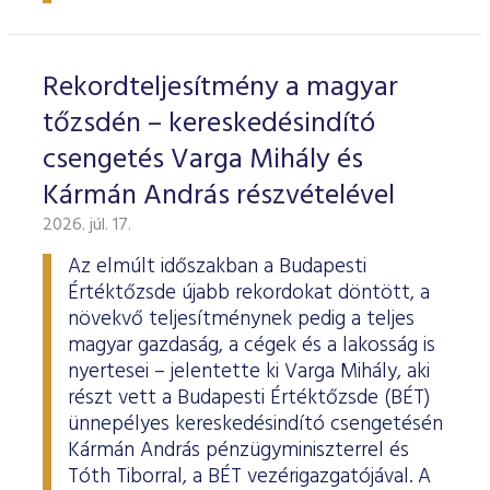
ESG Útmutató
Rekordteljesítmény a magyar
tőzsdén – kereskedésindító
csengetés Varga Mihály és
Kármán András részvételével
2026. júl. 17.
Az elmúlt időszakban a Budapesti
Értéktőzsde újabb rekordokat döntött, a
növekvő teljesítménynek pedig a teljes
magyar gazdaság, a cégek és a lakosság is
nyertesei – jelentette ki Varga Mihály, aki
részt vett a Budapesti Értéktőzsde (BÉT)
ünnepélyes kereskedésindító csengetésén
Kármán András pénzügyminiszterrel és
Tóth Tiborral, a BÉT vezérigazgatójával. A