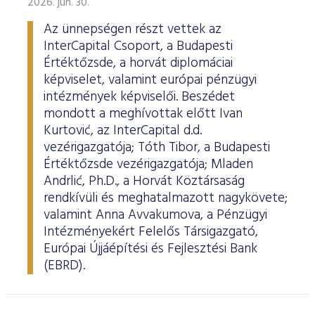
2026. jún. 30.
Az ünnepségen részt vettek az
InterCapital Csoport, a Budapesti
Értéktőzsde, a horvát diplomáciai
képviselet, valamint európai pénzügyi
intézmények képviselői. Beszédet
mondott a meghívottak előtt Ivan
Kurtović, az InterCapital d.d.
vezérigazgatója; Tóth Tibor, a Budapesti
Értéktőzsde vezérigazgatója; Mladen
Andrlić, Ph.D., a Horvát Köztársaság
rendkívüli és meghatalmazott nagykövete;
valamint Anna Avvakumova, a Pénzügyi
Intézményekért Felelős Társigazgató,
Európai Újjáépítési és Fejlesztési Bank
(EBRD).