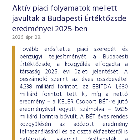
Aktív piaci folyamatok mellett
javultak a Budapesti Értéktőzsde
eredményei 2025-ben
2026. ápr. 28.
Tovább erősítette piaci szerepét és
pénzügyi teljesítményét a Budapesti
Értéktőzsde, a közgyűlés elfogadta a
társaság 2025. évi üzleti jelentését. A
beszámoló szerint az éves összbevétel
4,338 milliárd forintot, az EBITDA 1,680
milliárd forintot tett ki, míg a nettó
eredmény – a KELER Csoport BÉT-re jutó
eredményével együtt számolva – 9,635
milliárd forintra bővült. A BÉT éves rendes
közgyűlésén az adózott eredmény
felhasználásáról és az osztalékfizetésről is
határoztak, valamint jóváhagyták a