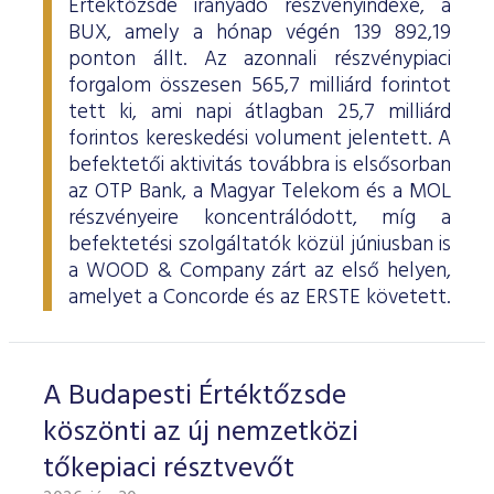
Értéktőzsde irányadó részvényindexe, a
BUX, amely a hónap végén 139 892,19
ponton állt. Az azonnali részvénypiaci
forgalom összesen 565,7 milliárd forintot
tett ki, ami napi átlagban 25,7 milliárd
forintos kereskedési volument jelentett. A
befektetői aktivitás továbbra is elsősorban
az OTP Bank, a Magyar Telekom és a MOL
részvényeire koncentrálódott, míg a
befektetési szolgáltatók közül júniusban is
a WOOD & Company zárt az első helyen,
amelyet a Concorde és az ERSTE követett.
A Budapesti Értéktőzsde
köszönti az új nemzetközi
tőkepiaci résztvevőt