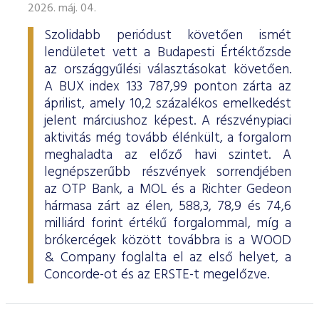
2026. máj. 04.
Szolidabb periódust követően ismét
lendületet vett a Budapesti Értéktőzsde
az országgyűlési választásokat követően.
A BUX index 133 787,99 ponton zárta az
áprilist, amely 10,2 százalékos emelkedést
jelent márciushoz képest. A részvénypiaci
aktivitás még tovább élénkült, a forgalom
meghaladta az előző havi szintet. A
legnépszerűbb részvények sorrendjében
az OTP Bank, a MOL és a Richter Gedeon
hármasa zárt az élen, 588,3, 78,9 és 74,6
milliárd forint értékű forgalommal, míg a
brókercégek között továbbra is a WOOD
& Company foglalta el az első helyet, a
Concorde-ot és az ERSTE-t megelőzve.