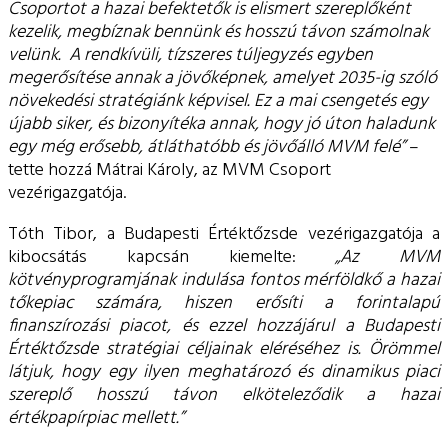
Csoportot a hazai befektetők is elismert szereplőként
kezelik, megbíznak bennünk és hosszú távon számolnak
velünk. A rendkívüli, tízszeres túljegyzés egyben
megerősítése annak a jövőképnek, amelyet 2035-ig szóló
növekedési stratégiánk képvisel. Ez a mai csengetés egy
újabb siker, és bizonyítéka annak, hogy jó úton haladunk
egy még erősebb, átláthatóbb és jövőálló MVM felé”
–
tette hozzá Mátrai Károly, az MVM Csoport
vezérigazgatója.
Tóth Tibor, a Budapesti Értéktőzsde vezérigazgatója a
kibocsátás kapcsán kiemelte:
„Az MVM
kötvényprogramjának indulása fontos mérföldkő a hazai
tőkepiac számára, hiszen erősíti a forintalapú
finanszírozási piacot, és ezzel hozzájárul a Budapesti
Értéktőzsde stratégiai céljainak eléréséhez is. Örömmel
látjuk, hogy egy ilyen meghatározó és dinamikus piaci
szereplő hosszú távon elköteleződik a hazai
értékpapírpiac mellett.”