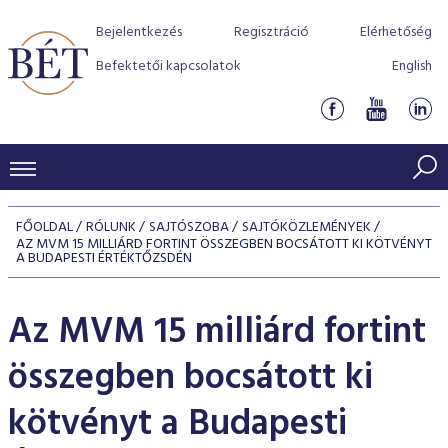
Bejelentkezés
Regisztráció
Elérhetőség
Befektetői kapcsolatok
English
KERESKEDÉSI ADATOK
FŐOLDAL
RÓLUNK
SAJTÓSZOBA
SAJTÓKÖZLEMÉNYEK
AZ MVM 15 MILLIÁRD FORTINT ÖSSZEGBEN BOCSÁTOTT KI KÖTVÉNYT
INDEXEK
BEFEKTETŐK
A BUDAPESTI ÉRTÉKTŐZSDÉN
Részvényindexek
Piaci forgalom
Termékcsoportok
KIBOCSÁTÓK
Az MVM 15 milliárd fortint
Kötvényindexek
Kedvenc instrumentumok
Szabályozás
Indexek
Részvény és vállalati kötvény tőzsdei bevezetését támoga
TŐZSDETAGOK
összegben bocsátott ki
Jelzáloglevél indexek
program
Azonnali Piac
Alkalmazott díjstruktúra
BÉT szabályzatok
Részvény szekció
Tőzsdetagok, üzletkötők
kötvényt a Budapesti
VENDOROK
Vállalati kötvény indexek
Származékos piac
BÉT Xtend - Részvénypiac egyszerűen
Részvények
Elszámolás
Befektetővédelem
Hitelpapír szekció
Útmutató a taggá váláshoz