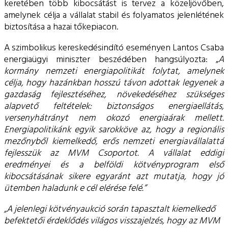
keretében több kibocsátást is tervez a közeljövőben,
amelynek célja a vállalat stabil és folyamatos jelenlétének
biztosítása a hazai tőkepiacon.
A szimbolikus kereskedésindító eseményen Lantos Csaba
energiaügyi miniszter beszédében hangsúlyozta: „
A
kormány nemzeti energiapolitikát folytat, amelynek
célja, hogy hazánkban hosszú távon adottak legyenek a
gazdaság fejlesztéséhez, növekedéséhez szükséges
alapvető feltételek: biztonságos energiaellátás,
versenyhátrányt nem okozó energiaárak mellett.
Energiapolitikánk egyik sarokköve az, hogy a regionális
mezőnyből kiemelkedő, erős nemzeti energiavállalattá
fejlesszük az MVM Csoportot. A vállalat eddigi
eredményei és a belföldi kötvényprogram első
kibocsátásának sikere egyaránt azt mutatja, hogy jó
ütemben haladunk e cél elérése felé.”
„A jelenlegi kötvényaukció során tapasztalt kiemelkedő
befektetői érdeklődés világos visszajelzés, hogy az MVM