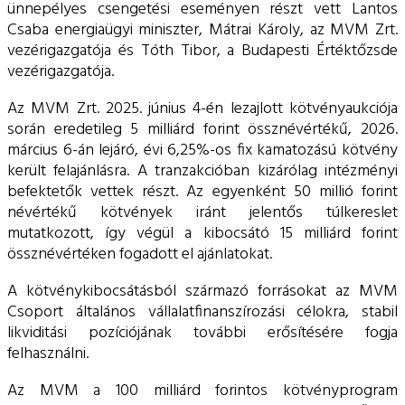
ünnepélyes csengetési eseményen részt vett Lantos
Csaba energiaügyi miniszter, Mátrai Károly, az MVM Zrt.
vezérigazgatója és Tóth Tibor, a Budapesti Értéktőzsde
vezérigazgatója.
Az MVM Zrt. 2025. június 4-én lezajlott kötvényaukciója
során eredetileg 5 milliárd forint össznévértékű, 2026.
március 6-án lejáró, évi 6,25%-os fix kamatozású kötvény
került felajánlásra. A tranzakcióban kizárólag intézményi
befektetők vettek részt. Az egyenként 50 millió forint
névértékű kötvények iránt jelentős túlkereslet
mutatkozott, így végül a kibocsátó 15 milliárd forint
össznévértéken fogadott el ajánlatokat.
A kötvénykibocsátásból származó forrásokat az MVM
Csoport általános vállalatfinanszírozási célokra, stabil
likviditási pozíciójának további erősítésére fogja
felhasználni.
Az MVM a 100 milliárd forintos kötvényprogram