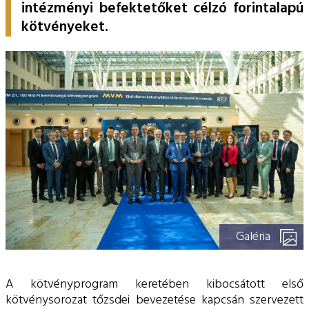
ESG Útmutató
intézményi befektetőket célzó forintalapú
kötvényeket.
Galéria
A kötvényprogram keretében kibocsátott első
kötvénysorozat tőzsdei bevezetése kapcsán szervezett