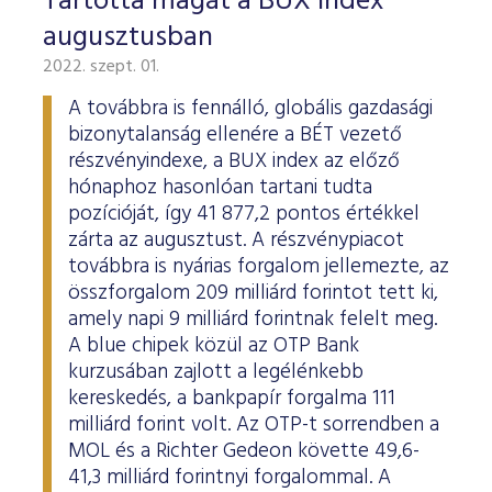
Tartotta magát a BUX index
augusztusban
2022. szept. 01.
A továbbra is fennálló, globális gazdasági
bizonytalanság ellenére a BÉT vezető
részvényindexe, a BUX index az előző
hónaphoz hasonlóan tartani tudta
pozícióját, így 41 877,2 pontos értékkel
zárta az augusztust. A részvénypiacot
továbbra is nyárias forgalom jellemezte, az
összforgalom 209 milliárd forintot tett ki,
amely napi 9 milliárd forintnak felelt meg.
A blue chipek közül az OTP Bank
kurzusában zajlott a legélénkebb
kereskedés, a bankpapír forgalma 111
milliárd forint volt. Az OTP-t sorrendben a
MOL és a Richter Gedeon követte 49,6-
41,3 milliárd forintnyi forgalommal. A