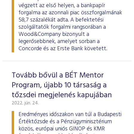
végzett az első helyen, a bankpapír
forgalma az azonnali piac összforgalmának
58,7 százalékát adta. A befektetési
szolgáltatók forgalmi rangsorában a
Wood&Company bizonyult a
legerősebbnek, amelyet sorban a
Concorde és az Erste Bank követett.
Tovább bővül a BÉT Mentor
Program, újabb 10 társaság a
tőzsdei megjelenés kapujában
2022. jún. 24.
Eredményes időszakon van túl a Budapesti
Értéktőzsde és a Pénzügyminisztérium
közös, európai uniós GINOP és KMR