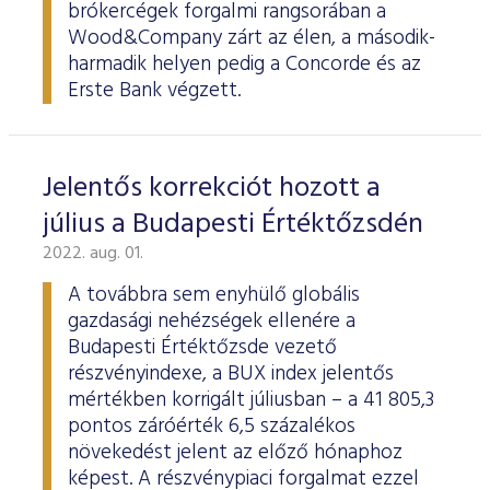
brókercégek forgalmi rangsorában a
Wood&Company zárt az élen, a második-
harmadik helyen pedig a Concorde és az
Erste Bank végzett.
Jelentős korrekciót hozott a
július a Budapesti Értéktőzsdén
2022. aug. 01.
A továbbra sem enyhülő globális
gazdasági nehézségek ellenére a
Budapesti Értéktőzsde vezető
részvényindexe, a BUX index jelentős
mértékben korrigált júliusban – a 41 805,3
pontos záróérték 6,5 százalékos
növekedést jelent az előző hónaphoz
képest. A részvénypiaci forgalmat ezzel