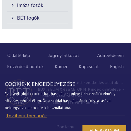
Imázs fotók
BÉT logók
Oldaltérkép
Jogi nyilatkozat
Adatvédelem
Közérdekű adatok
Karrier
Kapcsolat
English
A portálon megjelenített kereskedési adatok - a
COOKIE-K ENGEDÉLYEZÉSE
BUX, a BUMIX és a CETOP NTR index kivételével -
Ez a weboldal cookie-kat használ az online felhasználói élmény
15 perccel késleltetettek.
növelése érdekében. Ön az oldal használatának folytatásával
© 2019 Budapesti Értéktőzsde Nyrt.
beleegyezik a cookie-k használatába.
További információk
Ponte.hu
ELFOGADOM