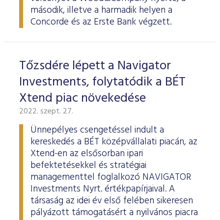
ESG Útmutató
második, illetve a harmadik helyen a
Concorde és az Erste Bank végzett.
Tőzsdére lépett a Navigator
Investments, folytatódik a BÉT
Xtend piac növekedése
2022. szept. 27.
Ünnepélyes csengetéssel indult a
kereskedés a BÉT középvállalati piacán, az
Xtend-en az elsősorban ipari
befektetésekkel és stratégiai
managementtel foglalkozó NAVIGATOR
Investments Nyrt. értékpapírjaival. A
társaság az idei év első felében sikeresen
pályázott támogatásért a nyilvános piacra