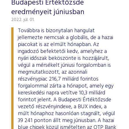
Budapesti Értéktőzsde
eredményeit júniusban
2022. júl. 01.
Továbbra is bizonytalan hangulat
jellemezte nemcsak a globális, de a hazai
piacokat is az elmúlt hónapban. Az
ingadozó befektetői kedv, amelyhez a
nyári időszak beköszönte is hozzájárult,
végül a mérsékelt júniusi forgalomban is
megmutatkozott, az azonnali
részvénypiac 216,7 milliárd forintos
forgalommal zárta a hónapot, amely egy
kereskedési napra vetítve 10,3 milliárd
forintot jelent. A Budapesti Értéktőzsde
vezető részvényindexe, a BUX index, a
múlt hónaphoz hasonlóan stagnált, végül
39 241 ponton állt meg júniusban. A hazai
blue chipek közül ismételten az OTP Bank