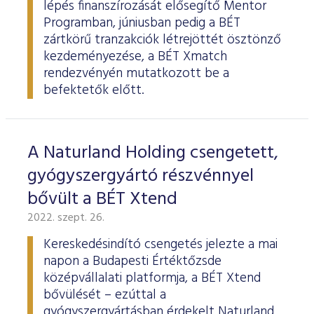
lépés finanszírozását elősegítő Mentor
Programban, júniusban pedig a BÉT
zártkörű tranzakciók létrejöttét ösztönző
kezdeményezése, a BÉT Xmatch
rendezvényén mutatkozott be a
befektetők előtt.
A Naturland Holding csengetett,
gyógyszergyártó részvénnyel
bővült a BÉT Xtend
2022. szept. 26.
Kereskedésindító csengetés jelezte a mai
napon a Budapesti Értéktőzsde
középvállalati platformja, a BÉT Xtend
bővülését – ezúttal a
gyógyszergyártásban érdekelt Naturland