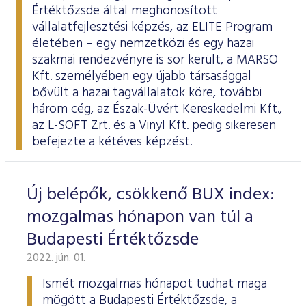
Értéktőzsde által meghonosított
vállalatfejlesztési képzés, az
ELITE Program
életében – egy nemzetközi és egy hazai
szakmai rendezvényre is sor került, a MARSO
Kft. személyében egy újabb társasággal
bővült a hazai tagvállalatok köre, további
három cég, az Észak-Üvért Kereskedelmi Kft.,
az L-SOFT Zrt. és a Vinyl Kft. pedig sikeresen
befejezte a kétéves képzést.
Új belépők, csökkenő BUX index:
mozgalmas hónapon van túl a
Budapesti Értéktőzsde
2022. jún. 01.
Ismét mozgalmas hónapot tudhat maga
mögött a Budapesti Értéktőzsde, a