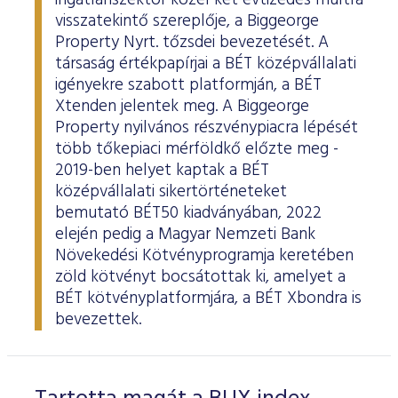
ingatlanszektor közel két évtizedes múltra
visszatekintő szereplője, a Biggeorge
Property Nyrt. tőzsdei bevezetését. A
társaság értékpapírjai a BÉT középvállalati
igényekre szabott platformján, a BÉT
Xtenden jelentek meg. A Biggeorge
Property nyilvános részvénypiacra lépését
több tőkepiaci mérföldkő előzte meg -
2019-ben helyet kaptak a BÉT
középvállalati sikertörténeteket
bemutató BÉT50 kiadványában, 2022
elején pedig a Magyar Nemzeti Bank
Növekedési Kötvényprogramja keretében
zöld kötvényt bocsátottak ki, amelyet a
BÉT kötvényplatformjára, a BÉT Xbondra is
bevezettek.