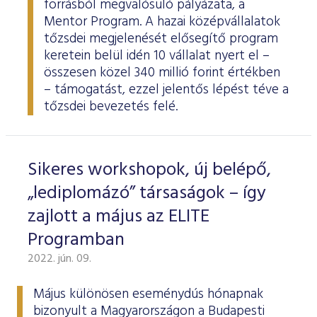
forrásból megvalósuló pályázata, a
Mentor Program. A hazai középvállalatok
tőzsdei megjelenését elősegítő program
keretein belül idén 10 vállalat nyert el –
összesen közel 340 millió forint értékben
– támogatást, ezzel jelentős lépést téve a
tőzsdei bevezetés felé.
Sikeres workshopok, új belépő,
„lediplomázó” társaságok – így
zajlott a május az ELITE
Programban
2022. jún. 09.
Május különösen eseménydús hónapnak
bizonyult a Magyarországon a Budapesti