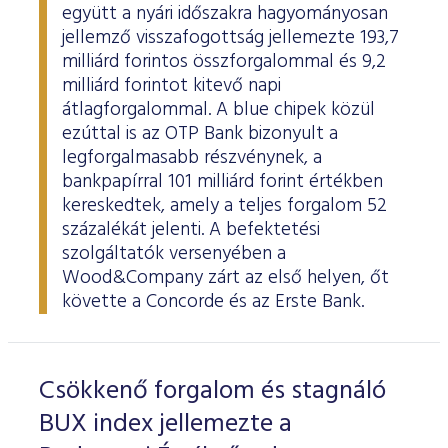
együtt a nyári időszakra hagyományosan
jellemző visszafogottság jellemezte 193,7
milliárd forintos összforgalommal és 9,2
milliárd forintot kitevő napi
átlagforgalommal. A blue chipek közül
ezúttal is az OTP Bank bizonyult a
legforgalmasabb részvénynek, a
bankpapírral 101 milliárd forint értékben
kereskedtek, amely a teljes forgalom 52
százalékát jelenti. A befektetési
szolgáltatók versenyében a
Wood&Company zárt az első helyen, őt
követte a Concorde és az Erste Bank.
Csökkenő forgalom és stagnáló
BUX index jellemezte a