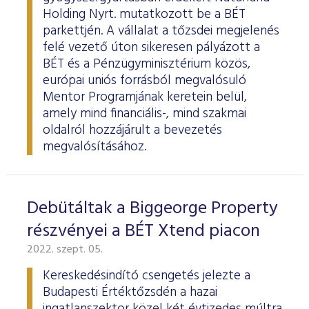
Holding Nyrt. mutatkozott be a BÉT
parkettjén. A vállalat a tőzsdei megjelenés
felé vezető úton sikeresen pályázott a
BÉT és a Pénzügyminisztérium közös,
európai uniós forrásból megvalósuló
Mentor Programjának keretein belül,
amely mind financiális-, mind szakmai
oldalról hozzájárult a bevezetés
megvalósításához.
Debütáltak a Biggeorge Property
részvényei a BÉT Xtend piacon
2022. szept. 05.
Kereskedésindító csengetés jelezte a
Budapesti Értéktőzsdén a hazai