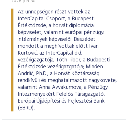
2026. jún. 30.
Az ünnepségen részt vettek az
InterCapital Csoport, a Budapesti
Értéktőzsde, a horvát diplomáciai
képviselet, valamint európai pénzügyi
intézmények képviselői. Beszédet
mondott a meghívottak előtt Ivan
Kurtović, az InterCapital d.d.
vezérigazgatója; Tóth Tibor, a Budapesti
Értéktőzsde vezérigazgatója; Mladen
Andrlić, Ph.D., a Horvát Köztársaság
rendkívüli és meghatalmazott nagykövete;
valamint Anna Avvakumova, a Pénzügyi
Intézményekért Felelős Társigazgató,
Európai Újjáépítési és Fejlesztési Bank
(EBRD).