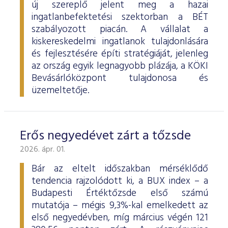
új szereplő jelent meg a hazai
ingatlanbefektetési szektorban a BÉT
szabályozott piacán. A vállalat a
kiskereskedelmi ingatlanok tulajdonlására
és fejlesztésére építi stratégiáját, jelenleg
az ország egyik legnagyobb plázája, a KÖKI
Bevásárlóközpont tulajdonosa és
üzemeltetője.
Erős negyedévet zárt a tőzsde
2026. ápr. 01.
Bár az eltelt időszakban mérséklődő
tendencia rajzolódott ki, a BUX index – a
Budapesti Értéktőzsde első számú
mutatója – mégis 9,3%-kal emelkedett az
első negyedévben, míg március végén 121