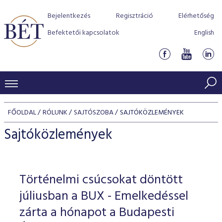
Bejelentkezés
Regisztráció
Elérhetőség
Befektetői kapcsolatok
English
KERESKEDÉSI ADATOK
FŐOLDAL
RÓLUNK
SAJTÓSZOBA
SAJTÓKÖZLEMÉNYEK
INDEXEK
BEFEKTETŐK
Sajtóközlemények
Részvényindexek
Piaci forgalom
Termékcsoportok
KIBOCSÁTÓK
Kötvényindexek
Kedvenc instrumentumok
Szabályozás
Indexek
Részvény és vállalati kötvény tőzsdei bevezetését támoga
Történelmi csúcsokat döntött
TŐZSDETAGOK
Jelzáloglevél indexek
program
Azonnali Piac
Alkalmazott díjstruktúra
BÉT szabályzatok
Részvény szekció
júliusban a BUX - Emelkedéssel
Tőzsdetagok, üzletkötők
VENDOROK
Vállalati kötvény indexek
Származékos piac
BÉT Xtend - Részvénypiac egyszerűen
Részvények
zárta a hónapot a Budapesti
Elszámolás
Befektetővédelem
Hitelpapír szekció
Útmutató a taggá váláshoz