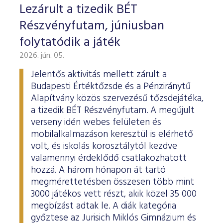
Lezárult a tizedik BÉT
Részvényfutam, júniusban
folytatódik a játék
2026. jún. 05.
Jelentős aktivitás mellett zárult a
Budapesti Értéktőzsde és a Pénziránytű
Alapítvány közös szervezésű tőzsdejátéka,
a tizedik BÉT Részvényfutam. A megújult
verseny idén webes felületen és
mobilalkalmazáson keresztül is elérhető
volt, és iskolás korosztálytól kezdve
valamennyi érdeklődő csatlakozhatott
hozzá. A három hónapon át tartó
megmérettetésben összesen több mint
3000 játékos vett részt, akik közel 35 000
megbízást adtak le. A diák kategória
győztese az Jurisich Miklós Gimnázium és