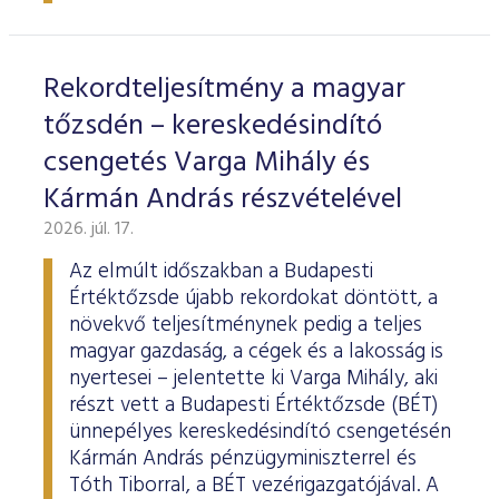
ESG Útmutató
Rekordteljesítmény a magyar
tőzsdén – kereskedésindító
csengetés Varga Mihály és
Kármán András részvételével
2026. júl. 17.
Az elmúlt időszakban a Budapesti
Értéktőzsde újabb rekordokat döntött, a
növekvő teljesítménynek pedig a teljes
magyar gazdaság, a cégek és a lakosság is
nyertesei – jelentette ki Varga Mihály, aki
részt vett a Budapesti Értéktőzsde (BÉT)
ünnepélyes kereskedésindító csengetésén
Kármán András pénzügyminiszterrel és
Tóth Tiborral, a BÉT vezérigazgatójával. A