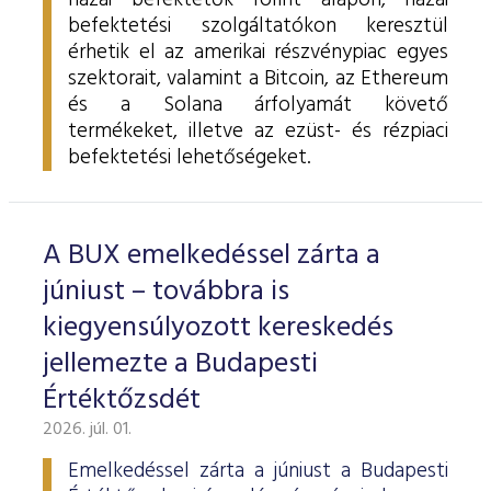
hazai befektetők forint alapon, hazai
befektetési szolgáltatókon keresztül
érhetik el az amerikai részvénypiac egyes
szektorait, valamint a Bitcoin, az Ethereum
és a Solana árfolyamát követő
termékeket, illetve az ezüst- és rézpiaci
befektetési lehetőségeket.
A BUX emelkedéssel zárta a
júniust – továbbra is
kiegyensúlyozott kereskedés
jellemezte a Budapesti
Értéktőzsdét
2026. júl. 01.
Emelkedéssel zárta a júniust a Budapesti