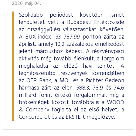
2026. máj. 04.
Szolidabb periódust követően ismét
lendületet vett a Budapesti Értéktőzsde
az országgyűlési választásokat követően.
A BUX index 133 787,99 ponton zárta az
áprilist, amely 10,2 százalékos emelkedést
jelent márciushoz képest. A részvénypiaci
aktivitás még tovább élénkült, a forgalom
meghaladta az előző havi szintet. A
legnépszerűbb részvények sorrendjében
az OTP Bank, a MOL és a Richter Gedeon
hármasa zárt az élen, 588,3, 78,9 és 74,6
milliárd forint értékű forgalommal, míg a
brókercégek között továbbra is a WOOD
& Company foglalta el az első helyet, a
Concorde-ot és az ERSTE-t megelőzve.