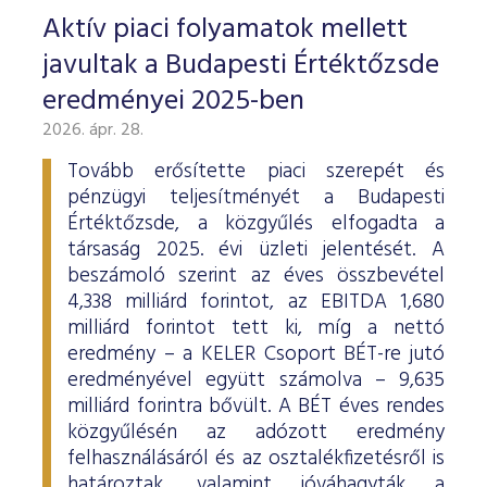
Aktív piaci folyamatok mellett
javultak a Budapesti Értéktőzsde
eredményei 2025-ben
2026. ápr. 28.
Tovább erősítette piaci szerepét és
pénzügyi teljesítményét a Budapesti
Értéktőzsde, a közgyűlés elfogadta a
társaság 2025. évi üzleti jelentését. A
beszámoló szerint az éves összbevétel
4,338 milliárd forintot, az EBITDA 1,680
milliárd forintot tett ki, míg a nettó
eredmény – a KELER Csoport BÉT-re jutó
eredményével együtt számolva – 9,635
milliárd forintra bővült. A BÉT éves rendes
közgyűlésén az adózott eredmény
felhasználásáról és az osztalékfizetésről is
határoztak, valamint jóváhagyták a