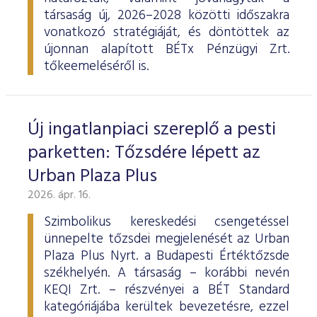
társaság új, 2026–2028 közötti időszakra
vonatkozó stratégiáját, és döntöttek az
újonnan alapított BÉTx Pénzügyi Zrt.
tőkeemeléséről is.
Új ingatlanpiaci szereplő a pesti
parketten: Tőzsdére lépett az
Urban Plaza Plus
2026. ápr. 16.
Szimbolikus kereskedési csengetéssel
ünnepelte tőzsdei megjelenését az Urban
Plaza Plus Nyrt. a Budapesti Értéktőzsde
székhelyén. A társaság – korábbi nevén
KEQI Zrt. – részvényei a BÉT Standard
kategóriájába kerültek bevezetésre, ezzel