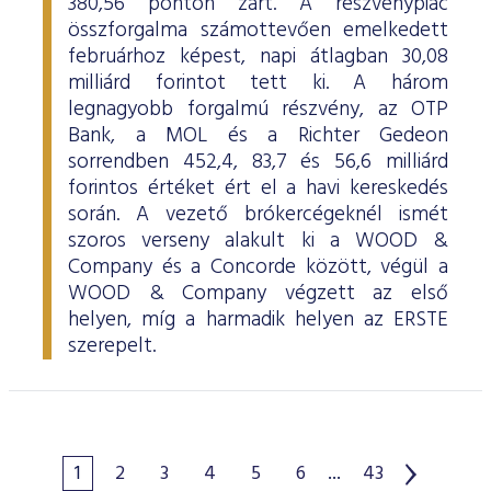
380,56 ponton zárt. A részvénypiac
összforgalma számottevően emelkedett
februárhoz képest, napi átlagban 30,08
milliárd forintot tett ki. A három
legnagyobb forgalmú részvény, az OTP
Bank, a MOL és a Richter Gedeon
sorrendben 452,4, 83,7 és 56,6 milliárd
forintos értéket ért el a havi kereskedés
során. A vezető brókercégeknél ismét
szoros verseny alakult ki a WOOD &
Company és a Concorde között, végül a
WOOD & Company végzett az első
helyen, míg a harmadik helyen az ERSTE
szerepelt.
1
2
3
4
5
6
...
43