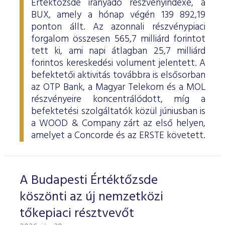
Értéktőzsde irányadó részvényindexe, a
BUX, amely a hónap végén 139 892,19
ponton állt. Az azonnali részvénypiaci
forgalom összesen 565,7 milliárd forintot
tett ki, ami napi átlagban 25,7 milliárd
forintos kereskedési volument jelentett. A
befektetői aktivitás továbbra is elsősorban
az OTP Bank, a Magyar Telekom és a MOL
részvényeire koncentrálódott, míg a
befektetési szolgáltatók közül júniusban is
a WOOD & Company zárt az első helyen,
amelyet a Concorde és az ERSTE követett.
A Budapesti Értéktőzsde
köszönti az új nemzetközi
tőkepiaci résztvevőt