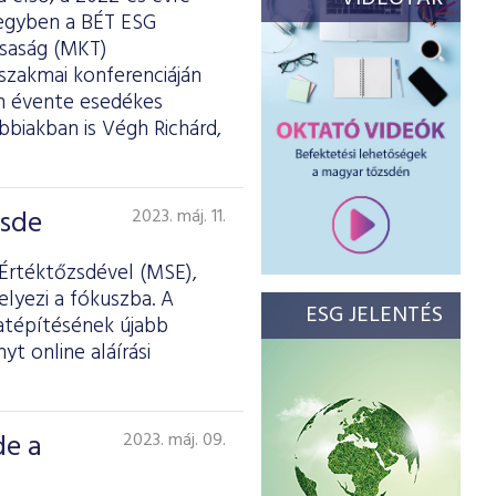
 egyben a BÉT ESG
rsaság (MKT)
szakmai konferenciáján
om évente esedékes
ábbiakban is Végh Richárd,
zsde
2023. máj. 11.
 Értéktőzsdével (MSE),
lyezi a fókuszba. A
ESG JELENTÉS
latépítésének újabb
 online aláírási
de a
2023. máj. 09.