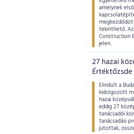
Egyetértési me
amelynek elsőd
kapcsolatépít
megkezdődött 
tekinthető. Az
Construction B
jelen.
27 hazai köz
Értéktőzsde 
Elindult a Bud
kidolgozott mi
hazai középvál
eddig 27 közép
tanácsadói kö
tanácsadási p
jutottak, össz