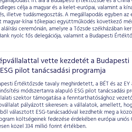
gállapodást írt alá a Budapesti Értéktőzsde és a China
leges célja a magyar és a kelet-európai, valamint a kín
és, illetve tudásmegosztás. A megállapodás egyben az
magyar-kínai tőkepiaci együttműködés következő mér
 aláírási ceremónián, amelyre a Tőzsde székházában kerü
ank nyolc fős delegációja, valamint a Budapesti Értékt
épvállalattal vette kezdetét a Budapesti
ESG pilot tanácsadási programja
apesti Értéktőzsde tavaly meghirdetett, a BÉT és az EY
nősítési módszertanra alapuló ESG pilot tanácsadási pr
lalati szektor támogatása a fenntarthatósághoz vezető
vállalat pályázott sikeresen: a vállalatok, amellett, hog
rből választott ESG-tanácsadóval kezdhetik meg a közö
rogram költségeinek fedezése érdekében európai uniós
esen közel 334 millió forint értékben.