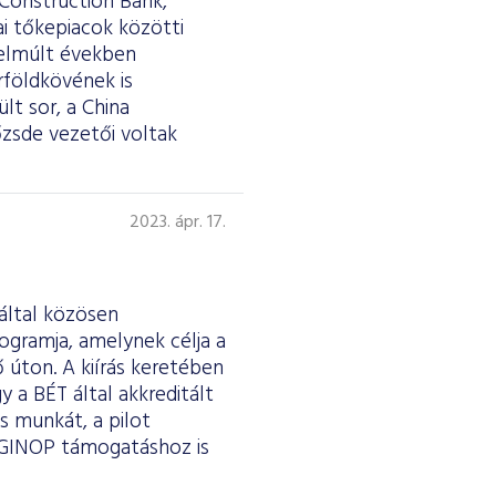
 Construction Bank,
ai tőkepiacok közötti
 elmúlt években
földkövének is
lt sor, a China
őzsde vezetői voltak
2023. ápr. 17.
 által közösen
ogramja, amelynek célja a
 úton. A kiírás keretében
y a BÉT által akkreditált
s munkát, a pilot
 GINOP támogatáshoz is