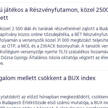
 játékos a Részvényfutamon, közel 250
ett
özel 2 500 diák és tanáraik részvételével zajlott a Bud
lapítvány közös online tőzsdejátéka, a BÉT Részvényfu
folyamán a versenyzők közel 31 000 megbízást teljesít
 az OTP, a MOL és a ZWACK bizonyultak. A tanulók verse
Kollégium versenyzője nyerte 15,13 százalékos hozamáv
 Dózsa György Általános Iskola oktatója végzett az élen
e.
galom mellett csökkent a BUX index
lytatódott az előző hónapban megkezdődött, csökkenő
a Budapesti Értéktőzsde első számú mutatója, a BUX in