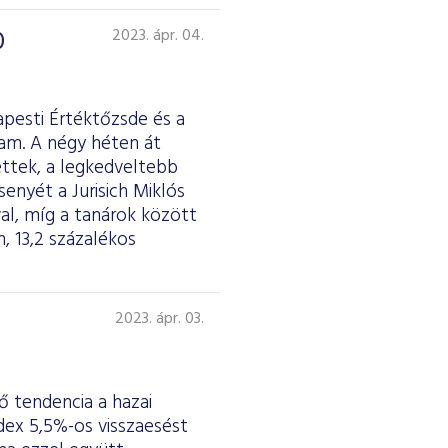
0
2023. ápr. 04.
apesti Értéktőzsde és a
tam. A négy héten át
ettek, a legkedveltebb
nyét a Jurisich Miklós
al, míg a tanárok között
, 13,2 százalékos
2023. ápr. 03.
 tendencia a hazai
dex 5,5%-os visszaesést