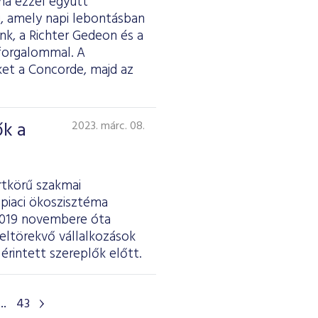
ma ezzel együtt
i, amely napi lebontásban
nk, a Richter Gedeon és a
 forgalommal. A
et a Concorde, majd az
ők a
2023. márc. 08.
rtkörű szakmai
epiaci ökoszisztéma
A 2019 novembere óta
eltörekvő vállalkozások
rintett szereplők előtt.
...
43