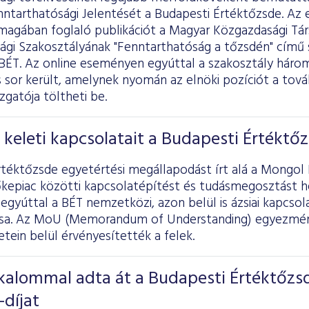
ntarthatósági Jelentését a Budapesti Értéktőzsde. Az
s magában foglaló publikációt a Magyar Közgazdasági Tá
ági Szakosztályának "Fenntarthatóság a tőzsdén" című 
 BÉT. Az online eseményen egyúttal a szakosztály hár
 is sor került, amelynek nyomán az elnöki pozíciót a tov
zgatója töltheti be.
 keleti kapcsolatait a Budapesti Értéktő
rtéktőzsde egyetértési megállapodást írt alá a Mongol
őkepiac közötti kapcsolatépítést és tudásmegosztást he
gyúttal a BÉT nemzetközi, azon belül is ázsiai kapcso
sa. Az MoU (Memorandum of Understanding) egyezményt
tein belül érvényesítették a felek.
kalommal adta át a Budapesti Értéktőzs
díjat