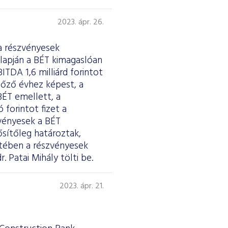
2023. ápr. 26.
a részvényesek
lapján a BÉT kimagaslóan
ITDA 1,6 milliárd forintot
előző évhez képest, a
BÉT emellett, a
forintot fizet a
zvényesek a BÉT
ősítőleg határoztak,
etében a részvényesek
. Patai Mihály tölti be.
2023. ápr. 21.