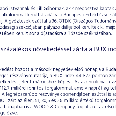
abó Istvánnak és Till Gábornak, akik megosztva kapták 
 alkalommal került átadásra a Budapesti Értéktőzsde ál
íj. A győztesek ezúttal a 36. OTDK (Országos Tudomány
dasági szekciójában pályázó diákjaiból kerültek ki, maj
tében került sor a díjátadásra a Tőzsde székházában.
százalékos növekedéssel zárta a BUX in
kedést hozott a második negyedév első hónapja a Buda
ges részvénymutatója, a BUX index 44 822 ponton zárta 
lkedést jelent márciushoz képest. Az azonnali piac ezz
112,7 milliárd forintos forgalommal, amely napi átlag tek
t. A legnépszerűbb részvények sorrendjében ezúttal is a
L zárt az élen, 51, 30,5 és 26 milliárd értékű forgalo
a hónapban is a WOOD & Company foglalta el az első h
gelőzve.