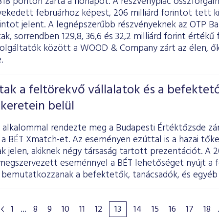
318 ponton zárta a hónapot. A részvénypiac összforgal
ekedett februárhoz képest, 206 milliárd forintot tett k
orintot jelent. A legnépszerűbb részvényeknek az OTP Ba
k, sorrendben 129,8, 36,6 és 32,2 milliárd forint értékű
zolgáltatók között a WOOD & Company zárt az élen, ők
.
ztak a feltörekvő vállalatok és a befektet
keretein belül
 alkalommal rendezte meg a Budapesti Értéktőzsde zá
 a BÉT Xmatch-et. Az eseményen ezúttal is a hazai tők
ak jelen, akiknek négy társaság tartott prezentációt. 
megszervezett eseménnyel a BÉT lehetőséget nyújt a f
 bemutatkozzanak a befektetők, tanácsadók, és egyéb é
1
...
8
9
10
11
12
13
14
15
16
17
18