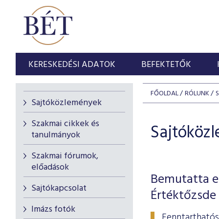
KERESKEDÉSI ADATOK
BEFEKTETŐK
FŐOLDAL
RÓLUNK
Sajtóközlemények
Szakmai cikkek és
Sajtóköz
tanulmányok
Szakmai fórumok,
előadások
Bemutatta el
Sajtókapcsolat
Értéktőzsde
Imázs fotók
Fenntarthatós