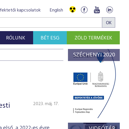
fektetői kapcsolatok
English
RÓLUNK
BÉT ESG
ZÖLD TERMÉKEK
SZÉCHENYI 2020
esti
2023. máj. 17.
 első, a 2022-es évre
VIDEÓTÁR