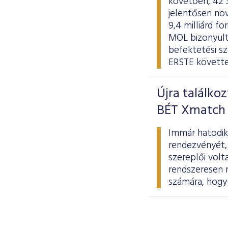
követően, 42 
jelentősen növ
9,4 milliárd f
MOL bizonyulta
befektetési s
ERSTE követte
Újra találko
BÉT Xmatch 
Immár hatodik
rendezvényét,
szereplői volt
rendszeresen 
számára, hogy