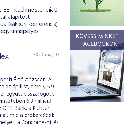
a BÉT Kochmeister díját!
tal alapított
os Diákköri Konferencia)
d egy ünnepélyes
KÖVESS MINKET
FACEBOOKON!
dex
2023. máj. 02.
pesti Értéktőzsdén. A
az áprilist, amely 5,9
el együtt visszafogott
intetében 6,3 milliárd
z OTP Bank, a Richter
mmal, míg a brókercégek
elyet, a Concorde-ot és