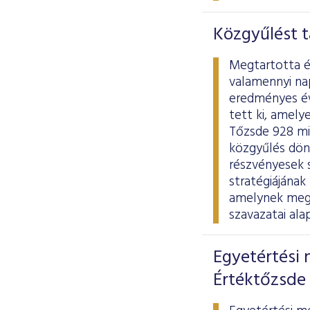
Közgyűlést t
Megtartotta é
valamennyi na
eredményes éve
tett ki, amely
Tőzsde 928 mil
közgyűlés dönt
részvényesek s
stratégiájának
amelynek megv
szavazatai ala
Egyetértési 
Értéktőzsde 