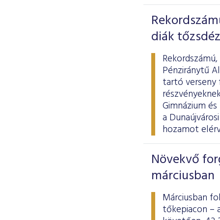
Rekordszámú
diák tőzsdéz
Rekordszámú, k
Pénziránytű A
tartó verseny 
részvényeknek
Gimnázium és 
a Dunaújvárosi
hozamot elérv
Növekvő for
márciusban
Márciusban fo
tőkepiacon – 