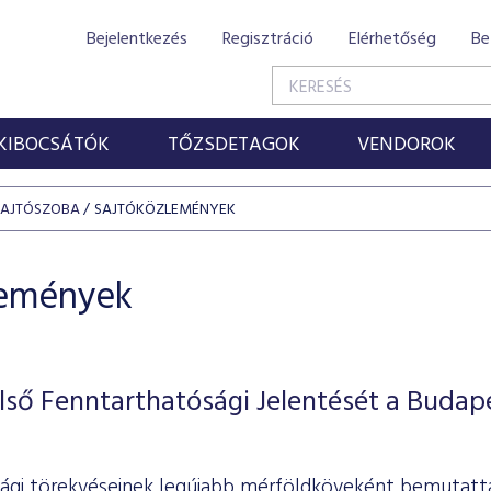
Bejelentkezés
Regisztráció
Elérhetőség
Be
KIBOCSÁTÓK
TŐZSDETAGOK
VENDOROK
SAJTÓSZOBA
SAJTÓKÖZLEMÉNYEK
lemények
ső Fenntarthatósági Jelentését a Budap
ági törekvéseinek legújabb mérföldköveként bemutatta