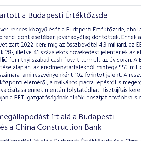
artott a Budapesti Értéktőzsde
ves rendes közgyűlését a Budapesti Értéktőzsde, ahol 
pirendi pont esetében jóváhagyólag döntöttek. Ennek a
t zárt 2022-ben: míg az összbevétel 4,3 milliárd, az EB
ek 28-, illetve 41 százalékos növekedést jelentenek az 
lió forintnyi szabad cash flow-t termelt az év során. A 
ése alapján, az eredménytartalékból mintegy 552 millió 
zámára, ami részvényenként 102 forintot jelent. A rés
 központi eleméről, a nyilvános piacra lépésről is meger
alósítása ennek mentén folytatódhat. Tisztújítás ker
pján a BÉT Igazgatóságának elnöki posztját továbbra is dr
megállapodást írt alá a Budapesti
és a China Construction Bank