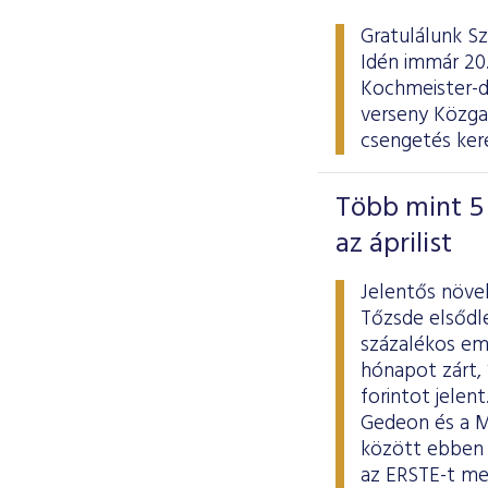
Gratulálunk Sz
Idén immár 20.
Kochmeister-d
verseny Közgaz
csengetés kere
Több mint 5 
az áprilist
Jelentős növe
Tőzsde elsődle
százalékos eme
hónapot zárt, 
forintot jelen
Gedeon és a MO
között ebben 
az ERSTE-t me