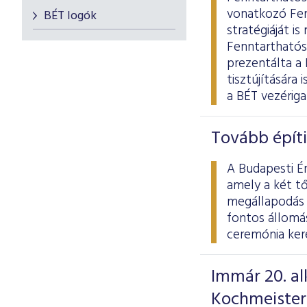
vonatkozó Fen
BÉT logók
stratégiáját i
Fenntarthatós
prezentálta a
tisztújítására
a BÉT vezériga
Tovább építi
A Budapesti É
amely a két t
megállapodás e
fontos állomá
ceremónia kere
Immár 20. al
Kochmeister-