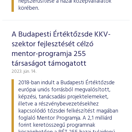
népszerűsítése a hazai középvállalatok
körében.
A Budapesti Értéktőzsde KKV-
szektor fejlesztését célzó
mentor-programja 255
társaságot támogatott
2023. jún. 14.
2018-ban indult a Budapesti Értéktőzsde
európai uniós forrásból megvalósított,
képzési, tanácsadási projektelemeket,
illetve a részvénybevezetésekhez
kapcsolódó tőzsdei felkészítést magában
foglaló Mentor Programja. A 2,1 milliárd
forint keretösszegű programnak