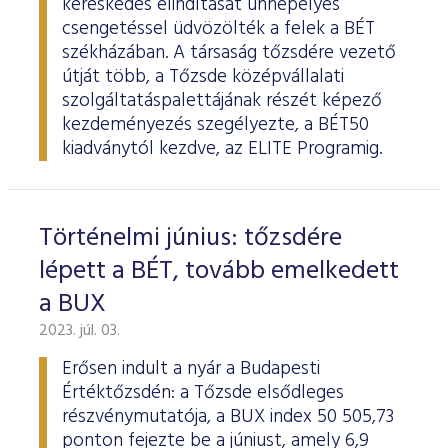
kereskedés elindítását ünnepélyes
csengetéssel üdvözölték a felek a BÉT
székházában. A társaság tőzsdére vezető
útját több, a Tőzsde középvállalati
szolgáltatáspalettájának részét képező
kezdeményezés szegélyezte, a BÉT50
kiadványtól kezdve, az ELITE Programig.
Történelmi június: tőzsdére
lépett a BÉT, tovább emelkedett
a BUX
2023. júl. 03.
Erősen indult a nyár a Budapesti
Értéktőzsdén: a Tőzsde elsődleges
részvénymutatója, a BUX index 50 505,73
ponton fejezte be a júniust, amely 6,9