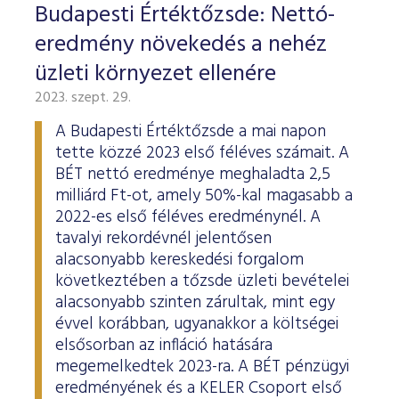
Budapesti Értéktőzsde: Nettó-
eredmény növekedés a nehéz
üzleti környezet ellenére
2023. szept. 29.
A Budapesti Értéktőzsde a mai napon
tette közzé 2023 első féléves számait. A
BÉT nettó eredménye meghaladta 2,5
milliárd Ft-ot, amely 50%-kal magasabb a
2022-es első féléves eredménynél. A
tavalyi rekordévnél jelentősen
alacsonyabb kereskedési forgalom
következtében a tőzsde üzleti bevételei
alacsonyabb szinten zárultak, mint egy
évvel korábban, ugyanakkor a költségei
elsősorban az infláció hatására
megemelkedtek 2023-ra. A BÉT pénzügyi
eredményének és a KELER Csoport első