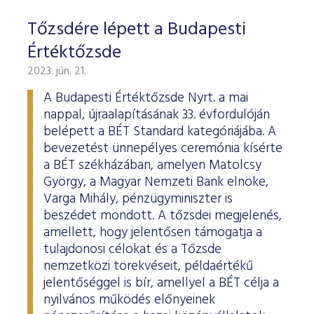
Tőzsdére lépett a Budapesti
Értéktőzsde
2023. jún. 21.
A Budapesti Értéktőzsde Nyrt. a mai
nappal, újraalapításának 33. évfordulóján
belépett a BÉT Standard kategóriájába. A
bevezetést ünnepélyes ceremónia kísérte
a BÉT székházában, amelyen Matolcsy
György, a Magyar Nemzeti Bank elnöke,
Varga Mihály, pénzügyminiszter is
beszédet mondott. A tőzsdei megjelenés,
amellett, hogy jelentősen támogatja a
tulajdonosi célokat és a Tőzsde
nemzetközi törekvéseit, példaértékű
jelentőséggel is bír, amellyel a BÉT célja a
nyilvános működés előnyeinek