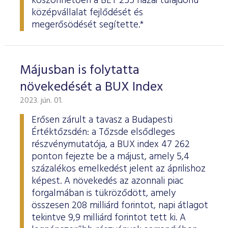
köszönhetően a BÉT 255 hazai tulajdonú
középvállalat fejlődését és
megerősödését segítette.*
Májusban is folytatta
növekedését a BUX Index
2023. jún. 01.
Erősen zárult a tavasz a Budapesti
Értéktőzsdén: a Tőzsde elsődleges
részvénymutatója, a BUX index 47 262
ponton fejezte be a májust, amely 5,4
százalékos emelkedést jelent az áprilishoz
képest. A növekedés az azonnali piac
forgalmában is tükröződött, amely
összesen 208 milliárd forintot, napi átlagot
tekintve 9,9 milliárd forintot tett ki. A