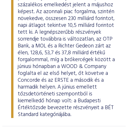
százalékos emelkedést jelent a májushoz
képest. Az azonnali piac forgalma, szintén
növekedve, összesen 230 milliárd forintot,
napi átlagot tekintve 10,5 milliárd forintot
tett ki. A legnépszerűbb részvények
sorrendje továbbra is változatlan, az OTP
Bank, a MOL és a Richter Gedeon zárt az
élen, 128,6, 53,7 és 37,8 milliárd értékű
forgalommal, míg a brókercégek között a
júniusi hónapban a WOOD & Company
foglalta el az első helyet, őt követve a
Concorde és az ERSTE a második és a
harmadik helyen. A június emellett
tőzsdetörténeti szempontból is
kiemelkedő hónap volt: a Budapesti
Értéktőzsde bevezette részvényeit a BÉT
Standard kategóriájába.