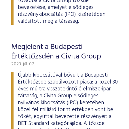
továbbá a Civita Group tőzsdei
bevezetése, amelyet elsődleges
részvénykibocsátás (IPO) kíséretében
valósított meg a társaság.
Megjelent a Budapesti
Értéktőzsdén a Civita Group
2023. júl. 07.
Újabb kibocsátóval bővült a Budapesti
Értéktőzsde szabályozott piaca: a közel 30
éves múltra visszatekintő élelmiszeripari
társaság, a Civita Group elsődleges
nyilvános kibocsátás (IPO) keretében
közel fél milliárd forint értékben vont be
tőkét, egyúttal bevezette részvényeit a
BÉT Standard kategóriájába. A tőzsdei