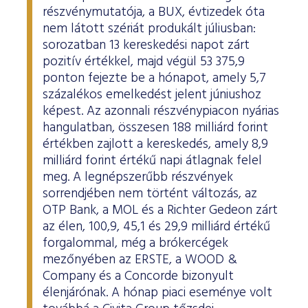
részvénymutatója, a BUX, évtizedek óta
nem látott szériát produkált júliusban:
sorozatban 13 kereskedési napot zárt
pozitív értékkel, majd végül 53 375,9
ponton fejezte be a hónapot, amely 5,7
százalékos emelkedést jelent júniushoz
képest. Az azonnali részvénypiacon nyárias
hangulatban, összesen 188 milliárd forint
értékben zajlott a kereskedés, amely 8,9
milliárd forint értékű napi átlagnak felel
meg. A legnépszerűbb részvények
sorrendjében nem történt változás, az
OTP Bank, a MOL és a Richter Gedeon zárt
az élen, 100,9, 45,1 és 29,9 milliárd értékű
forgalommal, még a brókercégek
mezőnyében az ERSTE, a WOOD &
Company és a Concorde bizonyult
élenjárónak. A hónap piaci eseménye volt