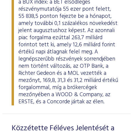
a BUX index: a BÉT elsődleges
ESG Útmutató
részvénymutatója 55 ezer pont felett,
55 838,5 ponton fejezte be a hónapot,
amely további 0,1 százalékos növekedést
jelent augusztushoz képest. Az azonnali
piac forgalma ezúttal 263,7 milliárd
forintot tett ki, amely 12,6 milliárd forint
értékű napi átlagnak felel meg. A
legnépszerűbb részvények sorrendjében
nem történt változás, az OTP Bank, a
Richter Gedeon és a MOL vezették a
mezőnyt, 169,8, 31,3 és 31,2 milliárd értékű
forgalommal, míg a brókercégek
mezőnyében a WOOD & Company, az
ERSTE, és a Concorde jártak az élen.
Közzétette Féléves Jelentését a