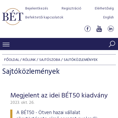
Bejelentkezés
Regisztráció
Elérhetőség
Befektetői kapcsolatok
English
KERESKEDÉSI ADATOK
FŐOLDAL
RÓLUNK
SAJTÓSZOBA
SAJTÓKÖZLEMÉNYEK
INDEXEK
BEFEKTETŐK
Sajtóközlemények
Részvényindexek
Piaci forgalom
Termékcsoportok
KIBOCSÁTÓK
Kötvényindexek
Kedvenc instrumentumok
Szabályozás
Indexek
Részvény és vállalati kötvény tőzsdei bevezetését támoga
Megjelent az idei BÉT50 kiadvány
TŐZSDETAGOK
Jelzáloglevél indexek
program
Azonnali Piac
Alkalmazott díjstruktúra
BÉT szabályzatok
Részvény szekció
2023. okt. 26.
Tőzsdetagok, üzletkötők
VENDOROK
Vállalati kötvény indexek
Származékos piac
BÉT Xtend - Részvénypiac egyszerűen
Részvények
Elszámolás
Befektetővédelem
Hitelpapír szekció
A BÉT50 - Ötven hazai vállalat
Útmutató a taggá váláshoz