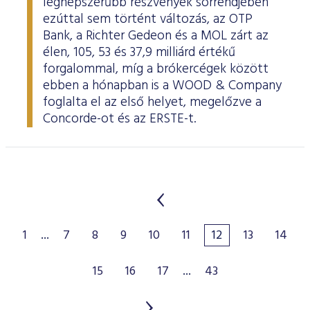
legnépszerűbb részvények sorrendjében
ezúttal sem történt változás, az OTP
Bank, a Richter Gedeon és a MOL zárt az
élen, 105, 53 és 37,9 milliárd értékű
forgalommal, míg a brókercégek között
ebben a hónapban is a WOOD & Company
foglalta el az első helyet, megelőzve a
Concorde-ot és az ERSTE-t.
1
...
7
8
9
10
11
12
13
14
15
16
17
...
43