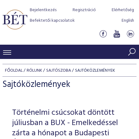
Bejelentkezés
Regisztráció
Elérhetőség
Befektetői kapcsolatok
English
KERESKEDÉSI ADATOK
FŐOLDAL
RÓLUNK
SAJTÓSZOBA
SAJTÓKÖZLEMÉNYEK
INDEXEK
BEFEKTETŐK
Sajtóközlemények
Részvényindexek
Piaci forgalom
Termékcsoportok
KIBOCSÁTÓK
Kötvényindexek
Kedvenc instrumentumok
Szabályozás
Indexek
Részvény és vállalati kötvény tőzsdei bevezetését támoga
Történelmi csúcsokat döntött
TŐZSDETAGOK
Jelzáloglevél indexek
program
Azonnali Piac
Alkalmazott díjstruktúra
BÉT szabályzatok
Részvény szekció
júliusban a BUX - Emelkedéssel
Tőzsdetagok, üzletkötők
VENDOROK
Vállalati kötvény indexek
Származékos piac
BÉT Xtend - Részvénypiac egyszerűen
Részvények
zárta a hónapot a Budapesti
Elszámolás
Befektetővédelem
Hitelpapír szekció
Útmutató a taggá váláshoz