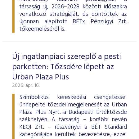
társaság új, 2026–2028 közötti időszakra
vonatkozó stratégiáját, és döntöttek az
újonnan alapított BÉTx Pénzügyi Zrt.
tőkeemeléséről is.
Új ingatlanpiaci szereplő a pesti
parketten: Tőzsdére lépett az
Urban Plaza Plus
2026. ápr. 16.
Szimbolikus kereskedési csengetéssel
ünnepelte tőzsdei megjelenését az Urban
Plaza Plus Nyrt. a Budapesti Értéktőzsde
székhelyén. A társaság – korábbi nevén
KEQI Zrt. – részvényei a BÉT Standard
kategóriájába kerültek bevezetésre, ezzel