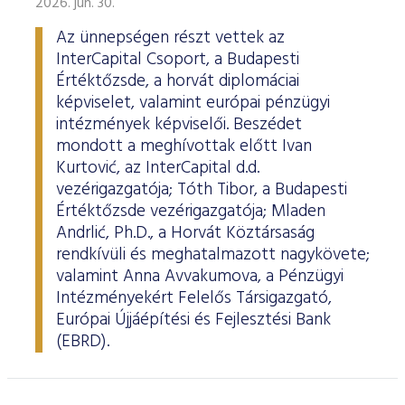
2026. jún. 30.
Az ünnepségen részt vettek az
InterCapital Csoport, a Budapesti
Értéktőzsde, a horvát diplomáciai
képviselet, valamint európai pénzügyi
intézmények képviselői. Beszédet
mondott a meghívottak előtt Ivan
Kurtović, az InterCapital d.d.
vezérigazgatója; Tóth Tibor, a Budapesti
Értéktőzsde vezérigazgatója; Mladen
Andrlić, Ph.D., a Horvát Köztársaság
rendkívüli és meghatalmazott nagykövete;
valamint Anna Avvakumova, a Pénzügyi
Intézményekért Felelős Társigazgató,
Európai Újjáépítési és Fejlesztési Bank
(EBRD).