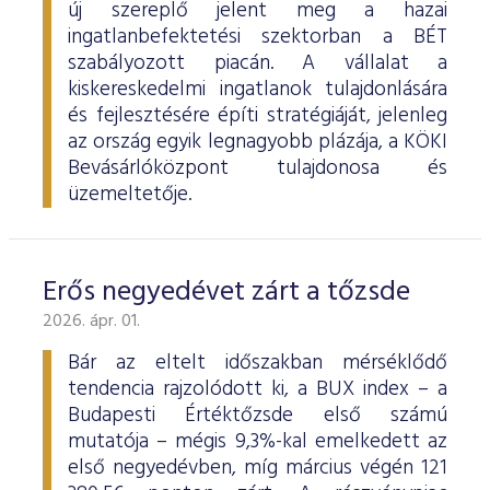
új szereplő jelent meg a hazai
ingatlanbefektetési szektorban a BÉT
szabályozott piacán. A vállalat a
kiskereskedelmi ingatlanok tulajdonlására
és fejlesztésére építi stratégiáját, jelenleg
az ország egyik legnagyobb plázája, a KÖKI
Bevásárlóközpont tulajdonosa és
üzemeltetője.
Erős negyedévet zárt a tőzsde
2026. ápr. 01.
Bár az eltelt időszakban mérséklődő
tendencia rajzolódott ki, a BUX index – a
Budapesti Értéktőzsde első számú
mutatója – mégis 9,3%-kal emelkedett az
első negyedévben, míg március végén 121