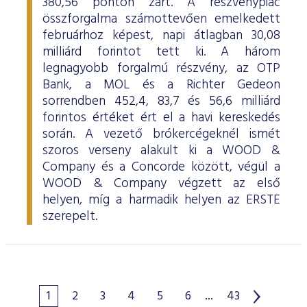
380,56 ponton zárt. A részvénypiac
összforgalma számottevően emelkedett
februárhoz képest, napi átlagban 30,08
milliárd forintot tett ki. A három
legnagyobb forgalmú részvény, az OTP
Bank, a MOL és a Richter Gedeon
sorrendben 452,4, 83,7 és 56,6 milliárd
forintos értéket ért el a havi kereskedés
során. A vezető brókercégeknél ismét
szoros verseny alakult ki a WOOD &
Company és a Concorde között, végül a
WOOD & Company végzett az első
helyen, míg a harmadik helyen az ERSTE
szerepelt.
1
2
3
4
5
6
...
43