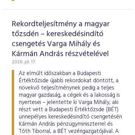
ESG Útmutató
Rekordteljesítmény a magyar
tőzsdén – kereskedésindító
csengetés Varga Mihály és
Kármán András részvételével
2026. júl. 17.
Az elmúlt időszakban a Budapesti
Értéktőzsde újabb rekordokat döntött, a
növekvő teljesítménynek pedig a teljes
magyar gazdaság, a cégek és a lakosság is
nyertesei – jelentette ki Varga Mihály, aki
részt vett a Budapesti Értéktőzsde (BÉT)
ünnepélyes kereskedésindító csengetésén
Kármán András pénzügyminiszterrel és
Tóth Tiborral, a BÉT vezérigazgatójával. A