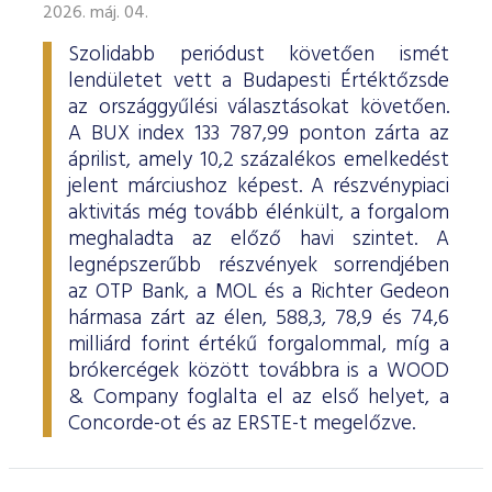
2026. máj. 04.
Szolidabb periódust követően ismét
lendületet vett a Budapesti Értéktőzsde
az országgyűlési választásokat követően.
A BUX index 133 787,99 ponton zárta az
áprilist, amely 10,2 százalékos emelkedést
jelent márciushoz képest. A részvénypiaci
aktivitás még tovább élénkült, a forgalom
meghaladta az előző havi szintet. A
legnépszerűbb részvények sorrendjében
az OTP Bank, a MOL és a Richter Gedeon
hármasa zárt az élen, 588,3, 78,9 és 74,6
milliárd forint értékű forgalommal, míg a
brókercégek között továbbra is a WOOD
& Company foglalta el az első helyet, a
Concorde-ot és az ERSTE-t megelőzve.