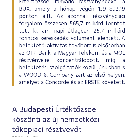
Értéktőzsde irányadó részvényindexe, a
BUX, amely a hónap végén 139 892,19
ponton állt. Az azonnali részvénypiaci
forgalom összesen 565,7 milliárd forintot
tett ki, ami napi átlagban 25,7 milliárd
forintos kereskedési volument jelentett. A
befektetői aktivitás továbbra is elsősorban
az OTP Bank, a Magyar Telekom és a MOL
részvényeire koncentrálódott, míg a
befektetési szolgáltatók közül júniusban is
a WOOD & Company zárt az első helyen,
amelyet a Concorde és az ERSTE követett.
A Budapesti Értéktőzsde
köszönti az új nemzetközi
tőkepiaci résztvevőt