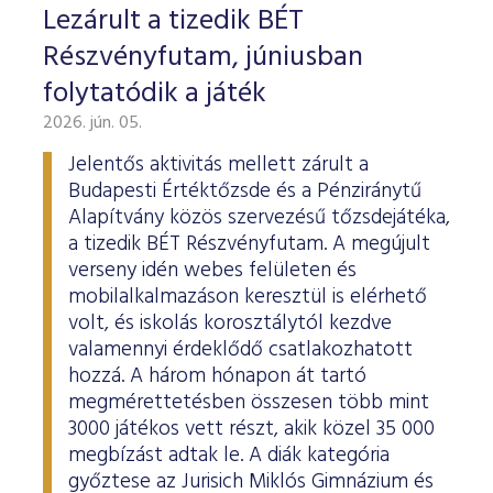
Lezárult a tizedik BÉT
Részvényfutam, júniusban
folytatódik a játék
2026. jún. 05.
Jelentős aktivitás mellett zárult a
Budapesti Értéktőzsde és a Pénziránytű
Alapítvány közös szervezésű tőzsdejátéka,
a tizedik BÉT Részvényfutam. A megújult
verseny idén webes felületen és
mobilalkalmazáson keresztül is elérhető
volt, és iskolás korosztálytól kezdve
valamennyi érdeklődő csatlakozhatott
hozzá. A három hónapon át tartó
megmérettetésben összesen több mint
3000 játékos vett részt, akik közel 35 000
megbízást adtak le. A diák kategória
győztese az Jurisich Miklós Gimnázium és