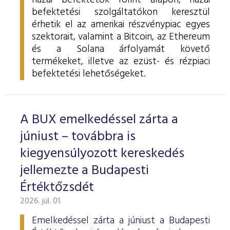
hazai befektetők forint alapon, hazai
befektetési szolgáltatókon keresztül
érhetik el az amerikai részvénypiac egyes
szektorait, valamint a Bitcoin, az Ethereum
és a Solana árfolyamát követő
termékeket, illetve az ezüst- és rézpiaci
befektetési lehetőségeket.
A BUX emelkedéssel zárta a
júniust – továbbra is
kiegyensúlyozott kereskedés
jellemezte a Budapesti
Értéktőzsdét
2026. júl. 01.
Emelkedéssel zárta a júniust a Budapesti