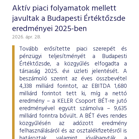
Aktív piaci folyamatok mellett
javultak a Budapesti Értéktőzsde
eredményei 2025-ben
2026. ápr. 28.
Tovább erősítette piaci szerepét és
pénzügyi teljesítményét a Budapesti
Értéktőzsde, a közgyűlés elfogadta a
társaság 2025. évi üzleti jelentését. A
beszámoló szerint az éves összbevétel
4,338 milliárd forintot, az EBITDA 1,680
milliárd forintot tett ki, míg a nettó
eredmény – a KELER Csoport BÉT-re jutó
eredményével együtt számolva – 9,635
milliárd forintra bővült. A BÉT éves rendes
közgyűlésén az adózott eredmény
felhasználásáról és az osztalékfizetésről is
határoztak, valamint jóváhagyták a