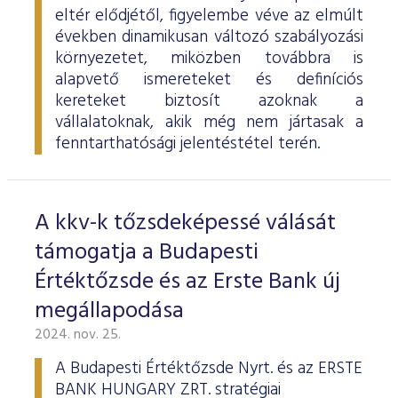
eltér elődjétől, figyelembe véve az elmúlt
években dinamikusan változó szabályozási
környezetet, miközben továbbra is
alapvető ismereteket és definíciós
kereteket biztosít azoknak a
vállalatoknak, akik még nem jártasak a
fenntarthatósági jelentéstétel terén.
A kkv-k tőzsdeképessé válását
támogatja a Budapesti
Értéktőzsde és az Erste Bank új
megállapodása
2024. nov. 25.
A Budapesti Értéktőzsde Nyrt. és az ERSTE
BANK HUNGARY ZRT. stratégiai