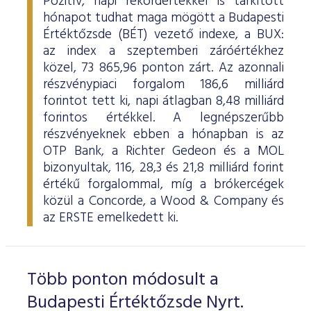
Pozitív, napi rekordértékkel is tarkított
hónapot tudhat maga mögött a Budapesti
Értéktőzsde (BÉT) vezető indexe, a BUX:
az index a szeptemberi záróértékhez
közel, 73 865,96 ponton zárt. Az azonnali
részvénypiaci forgalom 186,6 milliárd
forintot tett ki, napi átlagban 8,48 milliárd
forintos értékkel. A legnépszerűbb
részvényeknek ebben a hónapban is az
OTP Bank, a Richter Gedeon és a MOL
bizonyultak, 116, 28,3 és 21,8 milliárd forint
értékű forgalommal, míg a brókercégek
közül a Concorde, a Wood & Company és
az ERSTE emelkedett ki.
Több ponton módosult a
Budapesti Értéktőzsde Nyrt.