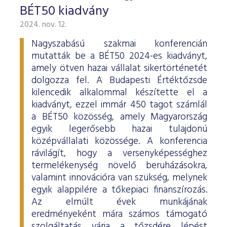
BÉT50 kiadvány
2024. nov. 12.
Nagyszabású szakmai konferencián
mutatták be a BÉT50 2024-es kiadványt,
amely ötven hazai vállalat sikertörténetét
dolgozza fel. A Budapesti Értéktőzsde
kilencedik alkalommal készítette el a
kiadványt, ezzel immár 450 tagot számlál
a BÉT50 közösség, amely Magyarország
egyik legerősebb hazai tulajdonú
középvállalati közössége. A konferencia
rávilágít, hogy a versenyképességhez
termelékenység növelő beruházásokra,
valamint innovációra van szükség, melynek
egyik alappilére a tőkepiaci finanszírozás.
Az elmúlt évek munkájának
eredményeként mára számos támogató
szolgáltatás várja a tőzsdére lépést