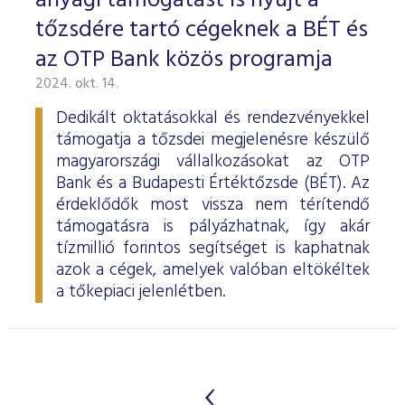
anyagi támogatást is nyújt a
tőzsdére tartó cégeknek a BÉT és
az OTP Bank közös programja
2024. okt. 14.
Dedikált oktatásokkal és rendezvényekkel
támogatja a tőzsdei megjelenésre készülő
magyarországi vállalkozásokat az OTP
Bank és a Budapesti Értéktőzsde (BÉT). Az
érdeklődők most vissza nem térítendő
támogatásra is pályázhatnak, így akár
tízmillió forintos segítséget is kaphatnak
azok a cégek, amelyek valóban eltökéltek
a tőkepiaci jelenlétben.