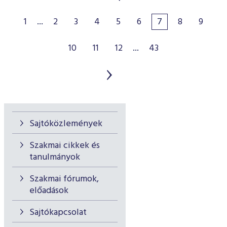
1
...
2
3
4
5
6
7
8
9
10
11
12
...
43
Sajtóközlemények
Szakmai cikkek és
tanulmányok
Szakmai fórumok,
előadások
Sajtókapcsolat