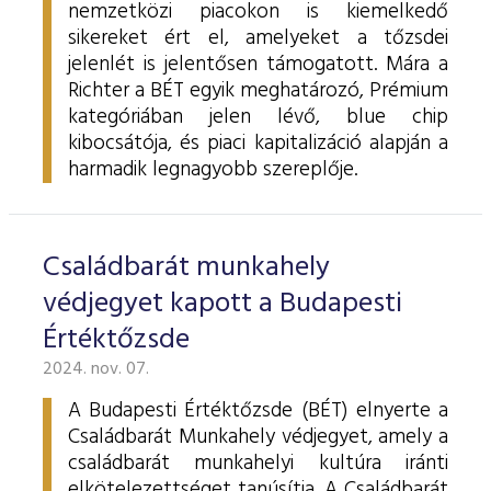
nemzetközi piacokon is kiemelkedő
sikereket ért el, amelyeket a tőzsdei
jelenlét is jelentősen támogatott. Mára a
Richter a BÉT egyik meghatározó, Prémium
kategóriában jelen lévő, blue chip
kibocsátója, és piaci kapitalizáció alapján a
harmadik legnagyobb szereplője.
Családbarát munkahely
védjegyet kapott a Budapesti
Értéktőzsde
2024. nov. 07.
A Budapesti Értéktőzsde (BÉT) elnyerte a
Családbarát Munkahely védjegyet, amely a
családbarát munkahelyi kultúra iránti
elkötelezettséget tanúsítja. A Családbarát