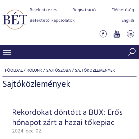
Bejelentkezés
Regisztráció
Elérhetőség
Befektetői kapcsolatok
English
KERESKEDÉSI ADATOK
FŐOLDAL
RÓLUNK
SAJTÓSZOBA
SAJTÓKÖZLEMÉNYEK
INDEXEK
BEFEKTETŐK
Sajtóközlemények
Részvényindexek
Piaci forgalom
Termékcsoportok
KIBOCSÁTÓK
Kötvényindexek
Kedvenc instrumentumok
Szabályozás
Indexek
Részvény és vállalati kötvény tőzsdei bevezetését támoga
Rekordokat döntött a BUX: Erős
TŐZSDETAGOK
Jelzáloglevél indexek
program
Azonnali Piac
Alkalmazott díjstruktúra
BÉT szabályzatok
Részvény szekció
hónapot zárt a hazai tőkepiac
Tőzsdetagok, üzletkötők
VENDOROK
Vállalati kötvény indexek
Származékos piac
BÉT Xtend - Részvénypiac egyszerűen
Részvények
Elszámolás
Befektetővédelem
2024. dec. 02.
Hitelpapír szekció
Útmutató a taggá váláshoz