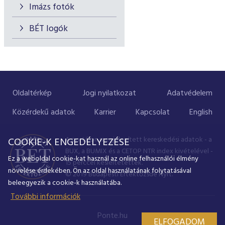
Imázs fotók
BÉT logók
Oldaltérkép
Jogi nyilatkozat
Adatvédelem
Közérdekű adatok
Karrier
Kapcsolat
English
A portálon megjelenített kereskedési adatok - a
COOKIE-K ENGEDÉLYEZÉSE
BUX, a BUMIX és a CETOP NTR index kivételével -
Ez a weboldal cookie-kat használ az online felhasználói élmény
15 perccel késleltetettek.
növelése érdekében. Ön az oldal használatának folytatásával
© 2019 Budapesti Értéktőzsde Nyrt.
beleegyezik a cookie-k használatába.
További információk
Ponte.hu
ELFOGADOM