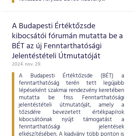
ESG Útmutató
A Budapesti Értéktőzsde
kibocsátói fórumán mutatta be a
BÉT az új Fenntarthatósági
Jelentéstételi Útmutatóját
2024. nov. 29.
A Budapesti Értéktőzsde (BÉT) a
fenntarthatóság terén tett legújabb
lépéseként szakmai rendezvény keretében
mutatta be friss Fenntarthatósági
jelentéstételi útmutatóját, amely a
tőzsdére bevezetett értékpapírok
kibocsátóinak nyújt támogatást a
fenntarthatósági jelentések
elkészítésében. A kiadvány több ponton is