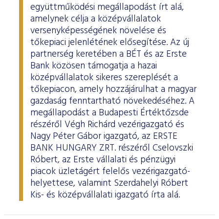
együttműködési megállapodást írt alá,
amelynek célja a középvállalatok
versenyképességének növelése és
tőkepiaci jelenlétének elősegítése. Az új
partnerség keretében a BÉT és az Erste
Bank közösen támogatja a hazai
középvállalatok sikeres szereplését a
tőkepiacon, amely hozzájárulhat a magyar
gazdaság fenntartható növekedéséhez. A
megállapodást a Budapesti Értéktőzsde
részéről Végh Richárd vezérigazgató és
Nagy Péter Gábor igazgató, az ERSTE
BANK HUNGARY ZRT. részéről Cselovszki
Róbert, az Erste vállalati és pénzügyi
piacok üzletágért felelős vezérigazgató-
helyettese, valamint Szerdahelyi Róbert
Kis- és középvállalati igazgató írta alá.