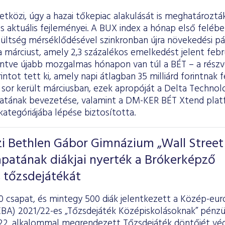
tközi, úgy a hazai tőkepiac alakulását is meghatároztá
us aktuális fejleményei. A BUX index a hónap első felébe
ültség mérséklődésével szinkronban újra növekedési pál
 márciust, amely 2,3 százalékos emelkedést jelent feb
intve újabb mozgalmas hónapon van túl a BÉT – a rész
rintot tett ki, amely napi átlagban 35 milliárd forintnak
 sor került márciusban, ezek apropóját a Delta Technolo
atának bevezetése, valamint a DM-KER BÉT Xtend plat
kategóriájába lépése biztosította.
zi Bethlen Gábor Gimnázium „Wall Street
sapatának diákjai nyerték a Brókerképző
 tőzsdejátékát
0 csapat, és mintegy 500 diák jelentkezett a Közép-eu
EBA) 2021/22-es „Tőzsdejáték Középiskolásoknak” pénzüg
 22. alkalommal megrendezett Tőzsdejáték döntőjét vég