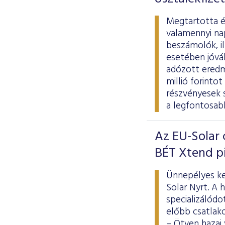
Megtartotta é
valamennyi na
beszámolók, i
esetében jóváh
adózott eredmé
millió forinto
részvényesek 
a legfontosab
Az EU-Solar 
BÉT Xtend p
Ünnepélyes ke
Solar Nyrt. A
specializálódo
előbb csatlako
– Ötven hazai 