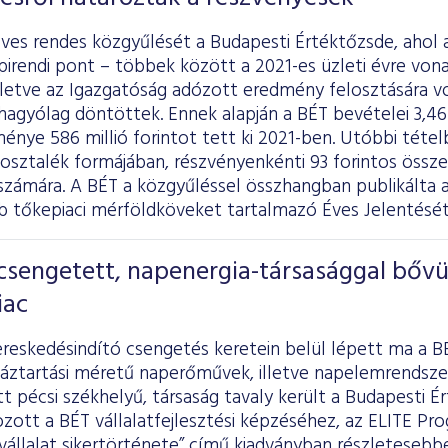
ves rendes közgyűlését a Budapesti Értéktőzsde, ahol 
pirendi pont – többek között a 2021-es üzleti évre vo
lletve az Igazgatóság adózott eredmény felosztására v
agyólag döntöttek. Ennek alapján a BÉT bevételei 3,46 m
nye 586 millió forintot tett ki 2021-ben. Utóbbi téte
t osztalék formájában, részvényenkénti 93 forintos össze
számára. A BÉT a közgyűléssel összhangban
publikálta
a
b tőkepiaci mérföldköveket tartalmazó Éves Jelentését 
csengetett, napenergia-társasággal bővü
iac
reskedésindító csengetés keretein belül lépett ma a B
 háztartási méretű naperőművek, illetve napelemrendsze
tt pécsi székhelyű, társaság tavaly került a Budapesti 
zott a BÉT vállalatfejlesztési képzéséhez, az ELITE Pr
vállalat sikertörténete” című kiadványban részleteseb