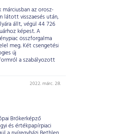
k márciusban az orosz-
n látott visszaesés után,
yára állt, végül 44 726
ruárhoz képest. A
vénypiac összforgalma
 felel meg. Két csengetési
gies új
formról a szabályozott
2022. márc. 28.
rópai Brókerképző
yi és értékpapírpiaci
ül a nyíregyházi Bethlen