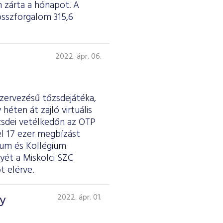
 zárta a hónapot. A
 összforgalom 315,6
2022. ápr. 06.
szervezésű tőzsdejátéka,
éten át zajló virtuális
zsdei vetélkedőn az OTP
el 17 ezer megbízást
zium és Kollégium
yét a Miskolci SZC
t elérve.
gy
2022. ápr. 01.