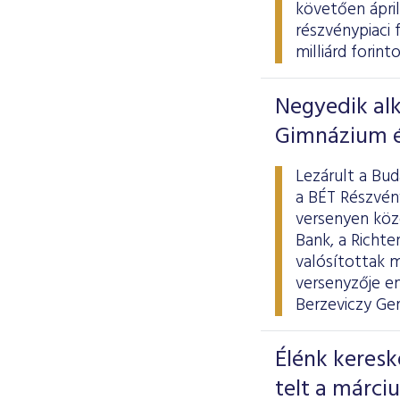
követően ápri
részvénypiaci 
milliárd forinto
Negyedik alk
Gimnázium é
Lezárult a Bud
a BÉT Részvény
versenyen köz
Bank, a Richte
valósítottak m
versenyzője e
Berzeviczy Ge
Élénk keresk
telt a márci