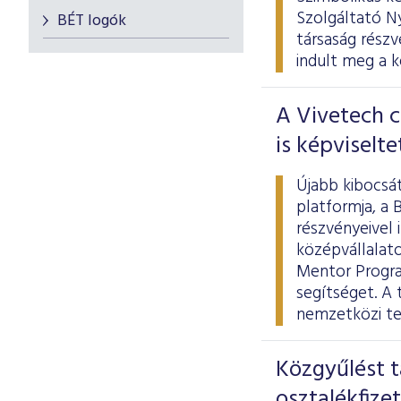
Szolgáltató Ny
BÉT logók
társaság részv
indult meg a k
A Vivetech c
is képviselt
Újabb kibocsát
platformja, a 
részvényeivel 
középvállalat
Mentor Progra
segítséget. A 
nemzetközi te
Közgyűlést t
osztalékfize