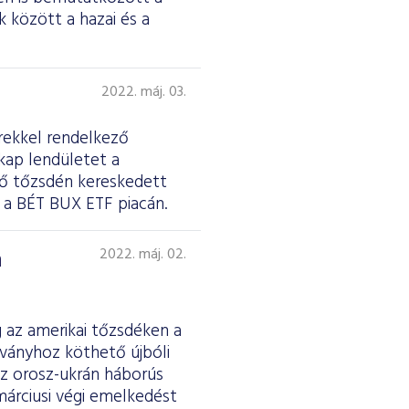
k között a hazai és a
2022. máj. 03.
rekkel rendelkező
 kap lendületet a
tő tőzsdén kereskedett
 a BÉT BUX ETF piacán.
a
2022. máj. 02.
g az amerikai tőzsdéken a
rványhoz köthető újbóli
az orosz-ukrán háborús
márciusi végi emelkedést