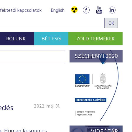
fektetői kapcsolatok
English
RÓLUNK
BÉT ESG
ZÖLD TERMÉKEK
SZÉCHENYI 2020
edés
2022. máj. 31.
nse Human Resources
VIDEÓTÁR