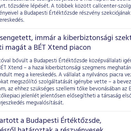
rt. tőzsdére lépését. A többek között callcenter-szolg
ényeivel a Budapesti Értéktőzsde részvény szekciójának
ereskedés.
sengetett, immár a kiberbiztonsági szek
eti magát a BÉT Xtend piacon
óval bővült a Budapesti Értéktőzsde középvállalati ig
BÉT Xtend – a hazai kiberbiztonsági szegmens meghatár
indult meg a kereskedés. A vállalat a nyilvános piacra 
okat megszólító szolgáltatását igénybe vette – a bevez
m, az ehhez szükséges szellemi tőke bevonásában az E
tőkepiaci jelenlét jelentősen elősegítheti a társaság első
rjeszkedés megvalósítását.
artott a Budapesti Értéktőzsde,
tésről határoztak a részvényesek