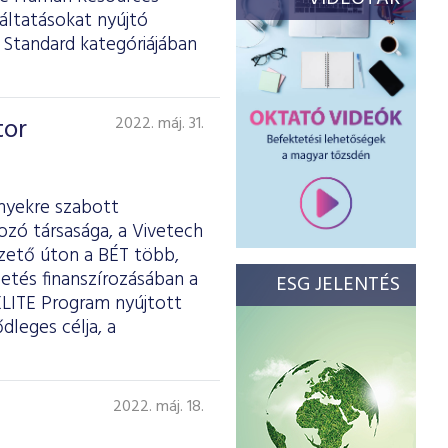
áltatásokat nyújtó
 Standard kategóriájában
tor
2022. máj. 31.
ényekre szabott
ozó társasága, a Vivetech
vezető úton a BÉT több,
etés finanszírozásában a
ESG JELENTÉS
LITE Program nyújtott
dleges célja, a
2022. máj. 18.