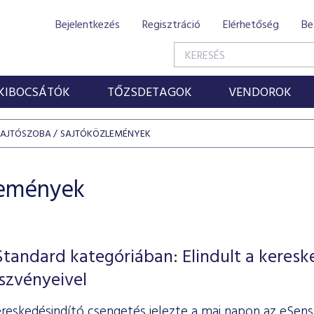
Bejelentkezés
Regisztráció
Elérhetőség
Be
KIBOCSÁTÓK
TŐZSDETAGOK
VENDOROK
SAJTÓSZOBA
SAJTÓKÖZLEMÉNYEK
lemények
Standard kategóriában: Elindult a keresk
szvényeivel
ereskedésindító csengetés jelezte a mai napon az eSe