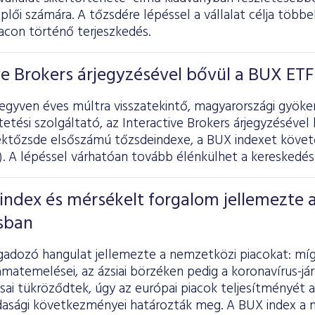
plői számára. A tőzsdére lépéssel a vállalat célja többe
acon történő terjeszkedés.
ve Brokers árjegyzésével bővül a BUX ETF
egyven éves múltra visszatekintő, magyarországi gyöke
tetési szolgáltató, az Interactive Brokers árjegyzésével
éktőzsde elsőszámú tőzsdeindexe, a BUX indexet köve
). A lépéssel várhatóan tovább élénkülhet a kereskedés
ndex és mérsékelt forgalom jellemezte 
isban
ingadozó hangulat jellemezte a nemzetközi piacokat: mí
amatemelései, az ázsiai börzéken pedig a koronavírus-já
sai tükröződtek, úgy az európai piacok teljesítményét 
zdasági következményei határozták meg. A BUX index a 