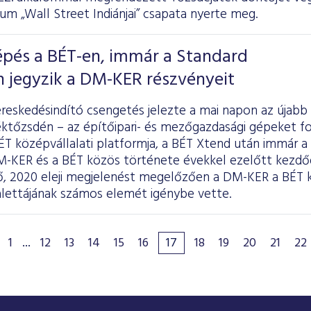
m „Wall Street Indiánjai” csapata nyerte meg.
épés a BÉT-en, immár a Standard
 jegyzik a DM-KER részvényeit
reskedésindító csengetés jelezte a mai napon az újabb 
éktőzsdén – az építőipari- és mezőgazdasági gépeket
ÉT középvállalati platformja, a BÉT Xtend után immár a
M-KER és a BÉT közös története évekkel ezelőtt kezdő
ő, 2020 eleji megjelenést megelőzően a DM-KER a BÉT k
alettájának számos elemét igénybe vette.
1
...
12
13
14
15
16
17
18
19
20
21
22