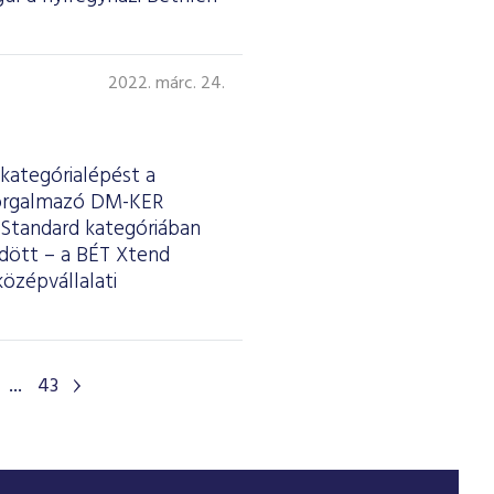
2022. márc. 24.
kategórialépést a
 forgalmazó DM-KER
 Standard kategóriában
dött – a BÉT Xtend
özépvállalati
...
43