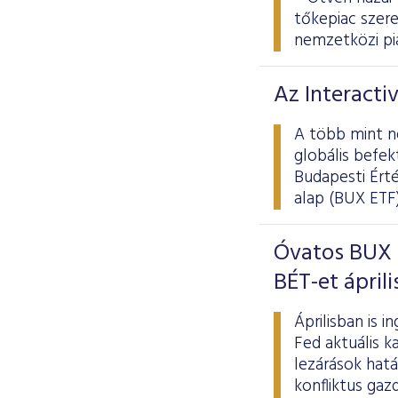
tőkepiac szere
nemzetközi pi
Az Interacti
A több mint n
globális befek
Budapesti Ért
alap (BUX ETF
Óvatos BUX i
BÉT-et ápril
Áprilisban is 
Fed aktuális k
lezárások hatá
konfliktus ga