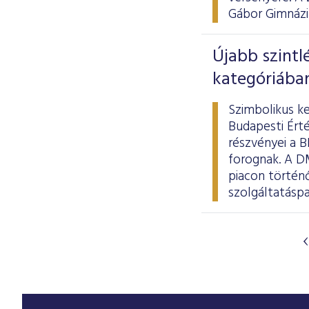
Gábor Gimnáziu
Újabb szintl
kategóriában
Szimbolikus ke
Budapesti Ért
részvényei a B
forognak. A D
piacon történ
szolgáltatásp