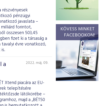
a részvényesek
natkozó pénzügyi
onatkozó javaslata –
illiárd forintot,
KÖVESS MINKET
lből összesen 503,45
FACEBOOKON!
gben fizet ki a társaság a
 tavalyi évre vonatkozó,
is.
l a
2022. máj. 09.
ÉT Xtend piacára az EU-
rek telepítésére
Értéktőzsde látókörébe –
ogramhoz, majd a „BÉT50
ben is bemutatkozott a