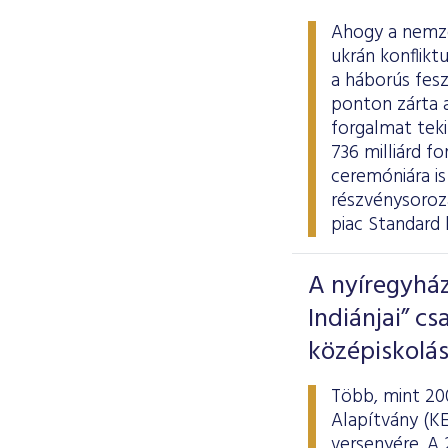
Ahogy a nemze
ukrán konflikt
a háborús fesz
ponton zárta a
forgalmat tek
736 milliárd fo
ceremóniára is
részvénysoroz
piac Standard 
A nyíregyhá
Indiánjai” c
középiskolás
Több, mint 20
Alapítvány (K
versenyére. A