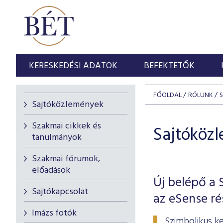
KERESKEDÉSI ADATOK
BEFEKTETŐK
FŐOLDAL
RÓLUNK
Sajtóközlemények
Szakmai cikkek és
Sajtóköz
tanulmányok
Szakmai fórumok,
előadások
Új belépő a 
Sajtókapcsolat
az eSense ré
Imázs fotók
Szimbolikus k