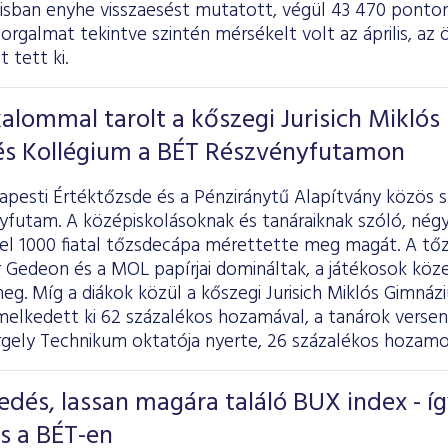
lisban enyhe visszaesést mutatott, végül 43 470 ponton
forgalmat tekintve szintén mérsékelt volt az április, az
t tett ki.
alommal tarolt a kőszegi Jurisich Miklós
s Kollégium a BÉT Részvényfutamon
apesti Értéktőzsde és a Pénziránytű Alapítvány közös 
futam. A középiskolásoknak és tanáraiknak szóló, négy h
el 1000 fiatal tőzsdecápa mérettette meg magát. A tő
r Gedeon és a MOL papírjai domináltak, a játékosok köz
eg. Míg a diákok közül a kőszegi Jurisich Miklós Gimná
melkedett ki 62 százalékos hozamával, a tanárok versen
rgely Technikum oktatója nyerte, 26 százalékos hozamo
edés, lassan magára találó BUX index - í
us a BÉT-en