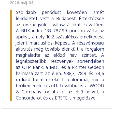
2026. máj. 04.
Szolidabb periódust követően ismét
lendületet vett a Budapesti Értéktőzsde
az országgyűlési választásokat követően.
A BUX index 133 787,99 ponton zárta az
áprilist, amely 10,2 százalékos emelkedést
jelent márciushoz képest. A részvénypiaci
aktivitás még tovább élénkült, a forgalom
meghaladta az előző havi szintet. A
legnépszerűbb részvények sorrendjében
az OTP Bank, a MOL és a Richter Gedeon
hármasa zárt az élen, 588,3, 78,9 és 74,6
milliárd forint értékű forgalommal, míg a
brókercégek között továbbra is a WOOD
& Company foglalta el az első helyet, a
Concorde-ot és az ERSTE-t megelőzve.