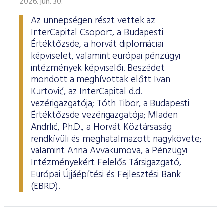
2026. jún. 30.
Az ünnepségen részt vettek az
InterCapital Csoport, a Budapesti
Értéktőzsde, a horvát diplomáciai
képviselet, valamint európai pénzügyi
intézmények képviselői. Beszédet
mondott a meghívottak előtt Ivan
Kurtović, az InterCapital d.d.
vezérigazgatója; Tóth Tibor, a Budapesti
Értéktőzsde vezérigazgatója; Mladen
Andrlić, Ph.D., a Horvát Köztársaság
rendkívüli és meghatalmazott nagykövete;
valamint Anna Avvakumova, a Pénzügyi
Intézményekért Felelős Társigazgató,
Európai Újjáépítési és Fejlesztési Bank
(EBRD).