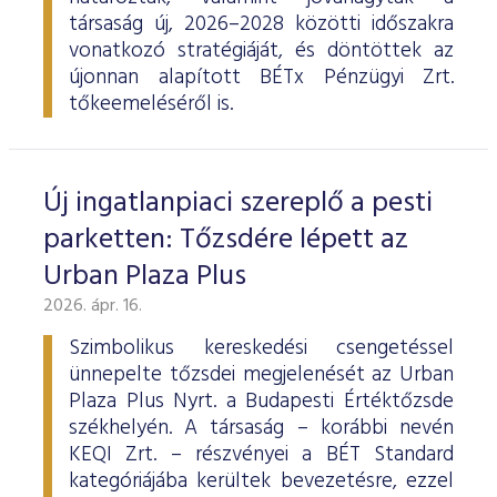
társaság új, 2026–2028 közötti időszakra
vonatkozó stratégiáját, és döntöttek az
újonnan alapított BÉTx Pénzügyi Zrt.
tőkeemeléséről is.
Új ingatlanpiaci szereplő a pesti
parketten: Tőzsdére lépett az
Urban Plaza Plus
2026. ápr. 16.
Szimbolikus kereskedési csengetéssel
ünnepelte tőzsdei megjelenését az Urban
Plaza Plus Nyrt. a Budapesti Értéktőzsde
székhelyén. A társaság – korábbi nevén
KEQI Zrt. – részvényei a BÉT Standard
kategóriájába kerültek bevezetésre, ezzel