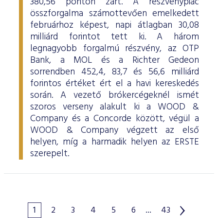
380,56 ponton zárt. A részvénypiac
összforgalma számottevően emelkedett
februárhoz képest, napi átlagban 30,08
milliárd forintot tett ki. A három
legnagyobb forgalmú részvény, az OTP
Bank, a MOL és a Richter Gedeon
sorrendben 452,4, 83,7 és 56,6 milliárd
forintos értéket ért el a havi kereskedés
során. A vezető brókercégeknél ismét
szoros verseny alakult ki a WOOD &
Company és a Concorde között, végül a
WOOD & Company végzett az első
helyen, míg a harmadik helyen az ERSTE
szerepelt.
1
2
3
4
5
6
...
43