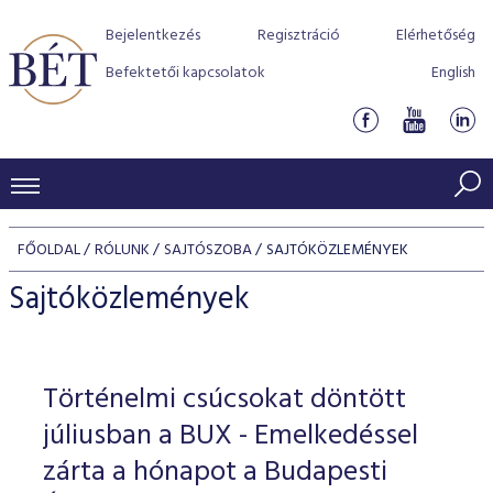
Bejelentkezés
Regisztráció
Elérhetőség
Befektetői kapcsolatok
English
KERESKEDÉSI ADATOK
FŐOLDAL
RÓLUNK
SAJTÓSZOBA
SAJTÓKÖZLEMÉNYEK
INDEXEK
BEFEKTETŐK
Sajtóközlemények
Részvényindexek
Piaci forgalom
Termékcsoportok
KIBOCSÁTÓK
Kötvényindexek
Kedvenc instrumentumok
Szabályozás
Indexek
Részvény és vállalati kötvény tőzsdei bevezetését támoga
Történelmi csúcsokat döntött
TŐZSDETAGOK
Jelzáloglevél indexek
program
Azonnali Piac
Alkalmazott díjstruktúra
BÉT szabályzatok
Részvény szekció
júliusban a BUX - Emelkedéssel
Tőzsdetagok, üzletkötők
VENDOROK
Vállalati kötvény indexek
Származékos piac
BÉT Xtend - Részvénypiac egyszerűen
Részvények
zárta a hónapot a Budapesti
Elszámolás
Befektetővédelem
Hitelpapír szekció
Útmutató a taggá váláshoz