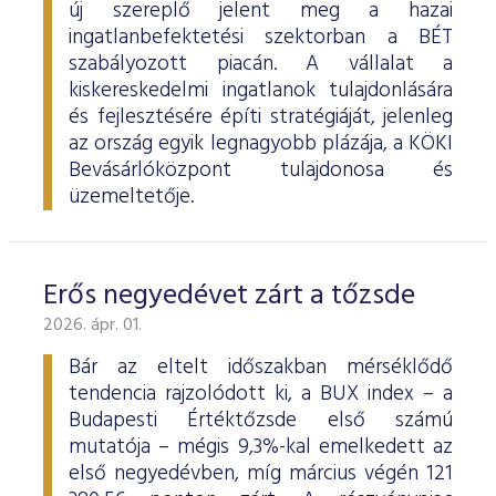
új szereplő jelent meg a hazai
ingatlanbefektetési szektorban a BÉT
szabályozott piacán. A vállalat a
kiskereskedelmi ingatlanok tulajdonlására
és fejlesztésére építi stratégiáját, jelenleg
az ország egyik legnagyobb plázája, a KÖKI
Bevásárlóközpont tulajdonosa és
üzemeltetője.
Erős negyedévet zárt a tőzsde
2026. ápr. 01.
Bár az eltelt időszakban mérséklődő
tendencia rajzolódott ki, a BUX index – a
Budapesti Értéktőzsde első számú
mutatója – mégis 9,3%-kal emelkedett az
első negyedévben, míg március végén 121