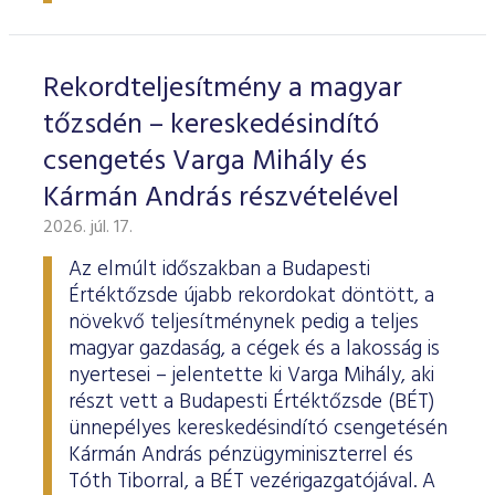
ESG Útmutató
Rekordteljesítmény a magyar
tőzsdén – kereskedésindító
csengetés Varga Mihály és
Kármán András részvételével
2026. júl. 17.
Az elmúlt időszakban a Budapesti
Értéktőzsde újabb rekordokat döntött, a
növekvő teljesítménynek pedig a teljes
magyar gazdaság, a cégek és a lakosság is
nyertesei – jelentette ki Varga Mihály, aki
részt vett a Budapesti Értéktőzsde (BÉT)
ünnepélyes kereskedésindító csengetésén
Kármán András pénzügyminiszterrel és
Tóth Tiborral, a BÉT vezérigazgatójával. A