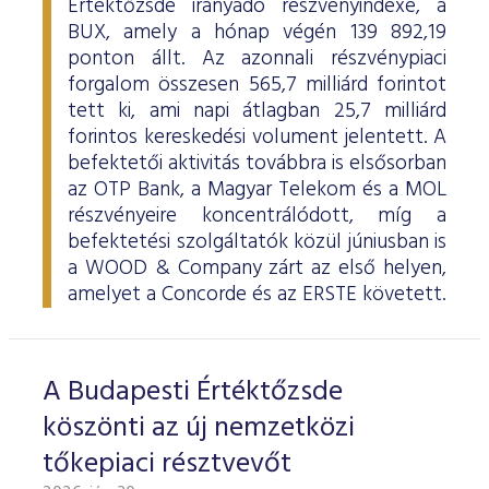
Értéktőzsde irányadó részvényindexe, a
BUX, amely a hónap végén 139 892,19
ponton állt. Az azonnali részvénypiaci
forgalom összesen 565,7 milliárd forintot
tett ki, ami napi átlagban 25,7 milliárd
forintos kereskedési volument jelentett. A
befektetői aktivitás továbbra is elsősorban
az OTP Bank, a Magyar Telekom és a MOL
részvényeire koncentrálódott, míg a
befektetési szolgáltatók közül júniusban is
a WOOD & Company zárt az első helyen,
amelyet a Concorde és az ERSTE követett.
A Budapesti Értéktőzsde
köszönti az új nemzetközi
tőkepiaci résztvevőt