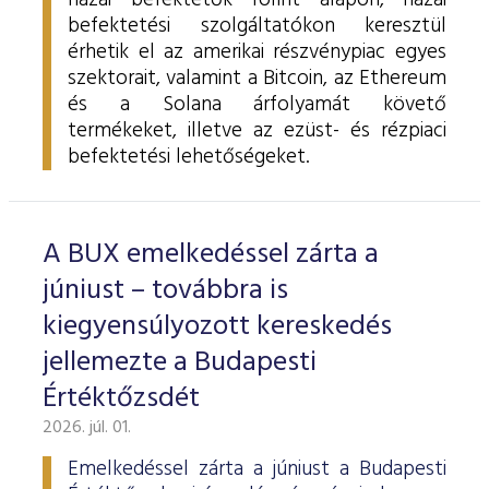
hazai befektetők forint alapon, hazai
befektetési szolgáltatókon keresztül
érhetik el az amerikai részvénypiac egyes
szektorait, valamint a Bitcoin, az Ethereum
és a Solana árfolyamát követő
termékeket, illetve az ezüst- és rézpiaci
befektetési lehetőségeket.
A BUX emelkedéssel zárta a
júniust – továbbra is
kiegyensúlyozott kereskedés
jellemezte a Budapesti
Értéktőzsdét
2026. júl. 01.
Emelkedéssel zárta a júniust a Budapesti