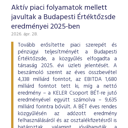
Aktív piaci folyamatok mellett
javultak a Budapesti Értéktőzsde
eredményei 2025-ben
2026. ápr. 28.
Tovább erősítette piaci szerepét és
pénzügyi teljesítményét a Budapesti
Értéktőzsde, a közgyűlés elfogadta a
társaság 2025. évi üzleti jelentését. A
beszámoló szerint az éves összbevétel
4,338 milliárd forintot, az EBITDA 1,680
milliárd forintot tett ki, míg a nettó
eredmény – a KELER Csoport BÉT-re jutó
eredményével együtt számolva – 9,635
milliárd forintra bővült. A BÉT éves rendes
közgyűlésén az adózott eredmény
felhasználásáról és az osztalékfizetésről is
határoztak, valamint jóváhagyták a