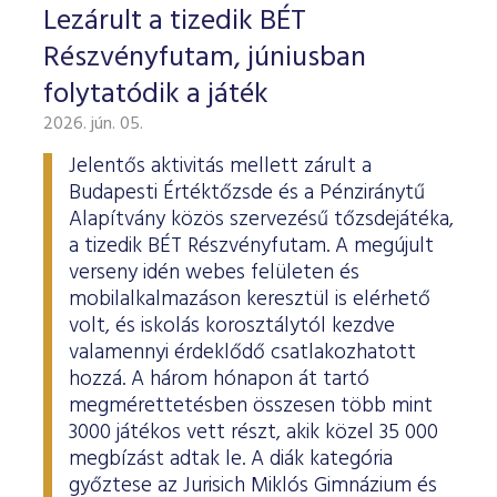
Lezárult a tizedik BÉT
Részvényfutam, júniusban
folytatódik a játék
2026. jún. 05.
Jelentős aktivitás mellett zárult a
Budapesti Értéktőzsde és a Pénziránytű
Alapítvány közös szervezésű tőzsdejátéka,
a tizedik BÉT Részvényfutam. A megújult
verseny idén webes felületen és
mobilalkalmazáson keresztül is elérhető
volt, és iskolás korosztálytól kezdve
valamennyi érdeklődő csatlakozhatott
hozzá. A három hónapon át tartó
megmérettetésben összesen több mint
3000 játékos vett részt, akik közel 35 000
megbízást adtak le. A diák kategória
győztese az Jurisich Miklós Gimnázium és