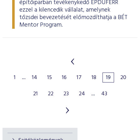
építőiparban tevékenykedő ÉPDUFERR
ezzel a kilencedik vállalat, amelynek
tőzsdei bevezetését előmozdíthatja a BÉT
Mentor Program.
1
...
14
15
16
17
18
19
20
21
22
23
24
...
43