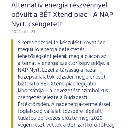
Alternatív energia részvénnyel
bővült a BÉT Xtend piac - A NAP
Nyrt. csengetett
2021. okt. 21.
Sikeres tőzsdei felkészülést követően
megújuló energia befektetési
lehetőségként jelenik meg a piacon az
alternatív energia szektor képviselője, a
NAP Nyrt. Ezzel a társaság a hazai
középvállalatok tőzsdei megjelenését
biztosító BÉT Xtend piac legújabb
kibocsátója – a bevezetést szimbolikus
csengetés jelezte a Budapesti
Értéktőzsdén. A napenergia-termeléssel
foglalkozó vállalat tőzsdére lépését
tudatos építkezés előzte meg: 2020
végén részt vettek a BÉT zártkörű tőkeági