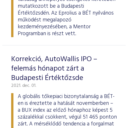
mutatkozott be a Budapesti
Értéktőzsdén. Az Eprolius a BÉT nyilvános
működést megalapozó
kezdeményezésében, a Mentor
Programban is részt vett.
Korrekció, AutoWallis IPO –
felemás hónapot zárt a
Budapesti Értéktőzsde
2021. dec. 01.
A globális tőkepiaci bizonytalanság a BÉT-
en is éreztette a hatását novemberben –
a BUX index az előző hónaphoz képest 5
százalékkal csökkent, végül 51 465 ponton
zárt. A mérséklődő tendencia a forgalmat