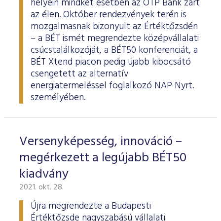
helyein mindkét esetben az OTP Bank zárt
az élen. Október rendezvények terén is
mozgalmasnak bizonyult az Értéktőzsdén
– a BÉT ismét megrendezte középvállalati
csúcstalálkozóját, a BÉT50 konferenciát, a
BÉT Xtend piacon pedig újabb kibocsátó
csengetett az alternatív
energiatermeléssel foglalkozó NAP Nyrt.
személyében.
Versenyképesség, innováció –
megérkezett a legújabb BÉT50
kiadvány
2021. okt. 28.
Újra megrendezte a Budapesti
Értéktőzsde nagyszabású vállalati