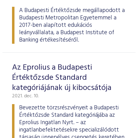
ESG Útmutató
A Budapesti Értéktőzsde megállapodott a
Budapesti Metropolitan Egyetemmel a
2017-ben alapított edukációs
leányvállalata, a Budapest Institute of
Banking értékesítéséről.
Az Eprolius a Budapesti
Értéktőzsde Standard
kategóriájának új kibocsátója
2021. dec. 10.
Bevezette törzsrészvényeit a Budapesti
Értéktőzsde Standard kategóriájába az
Eprolius Ingatlan Nyrt. – az
ingatlanbefektetésekre specializálódott
társaság ünnepélyes csengetés keretében