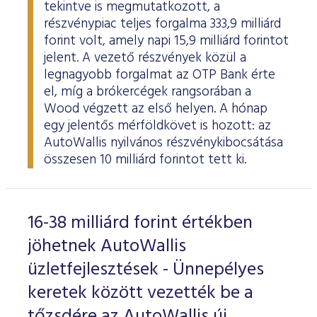
tekintve is megmutatkozott, a
részvénypiac teljes forgalma 333,9 milliárd
forint volt, amely napi 15,9 milliárd forintot
jelent. A vezető részvények közül a
legnagyobb forgalmat az OTP Bank érte
el, míg a brókercégek rangsorában a
Wood végzett az első helyen. A hónap
egy jelentős mérföldkövet is hozott: az
AutoWallis nyilvános részvénykibocsátása
összesen 10 milliárd forintot tett ki.
16-38 milliárd forint értékben
jöhetnek AutoWallis
üzletfejlesztések - Ünnepélyes
keretek között vezették be a
tőzsdére az AutoWallis új