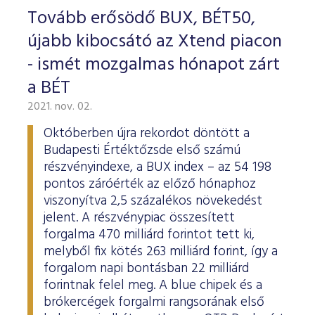
Tovább erősödő BUX, BÉT50,
újabb kibocsátó az Xtend piacon
- ismét mozgalmas hónapot zárt
a BÉT
2021. nov. 02.
Októberben újra rekordot döntött a
Budapesti Értéktőzsde első számú
részvényindexe, a BUX index – az 54 198
pontos záróérték az előző hónaphoz
viszonyítva 2,5 százalékos növekedést
jelent. A részvénypiac összesített
forgalma 470 milliárd forintot tett ki,
melyből fix kötés 263 milliárd forint, így a
forgalom napi bontásban 22 milliárd
forintnak felel meg. A blue chipek és a
brókercégek forgalmi rangsorának első