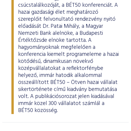
csúcstalálkozóját, a BÉT50 konferenciát. A
hazai gazdasági élet meghatározó
szereplőit felvonultató rendezvény nyitó
előadását Dr. Patai Mihály, a Magyar
Nemzeti Bank alelnöke, a Budapesti
Értéktőzsde elnöke tartotta. A
hagyományoknak megfelelően a
konferencia kiemelt programeleme a hazai
kötődésű, dinamikusan növekvő
középvállalatokat a reflektorfénybe
helyező, immár hatodik alkalommal
összeállított BÉT50 – Ötven hazai vállalat
sikertörténete című kiadvány bemutatása
volt. A publikációsorozat jelen kiadásával
immár közel 300 vállalatot számlál a
BÉT50 közösség.