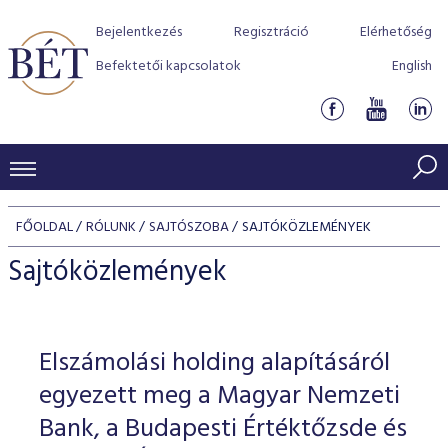
Bejelentkezés
Regisztráció
Elérhetőség
Befektetői kapcsolatok
English
KERESKEDÉSI ADATOK
FŐOLDAL
RÓLUNK
SAJTÓSZOBA
SAJTÓKÖZLEMÉNYEK
INDEXEK
BEFEKTETŐK
Sajtóközlemények
Részvényindexek
Piaci forgalom
Termékcsoportok
KIBOCSÁTÓK
Kötvényindexek
Kedvenc instrumentumok
Szabályozás
Indexek
Részvény és vállalati kötvény tőzsdei bevezetését támoga
Elszámolási holding alapításáról
TŐZSDETAGOK
Jelzáloglevél indexek
program
Azonnali Piac
Alkalmazott díjstruktúra
BÉT szabályzatok
Részvény szekció
egyezett meg a Magyar Nemzeti
Tőzsdetagok, üzletkötők
VENDOROK
Vállalati kötvény indexek
Származékos piac
BÉT Xtend - Részvénypiac egyszerűen
Részvények
Bank, a Budapesti Értéktőzsde és
Elszámolás
Befektetővédelem
Hitelpapír szekció
Útmutató a taggá váláshoz