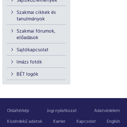
Sajtóközlemények
Szakmai cikkek és
tanulmányok
Szakmai fórumok,
előadások
Sajtókapcsolat
Imázs fotók
BÉT logók
Oldaltérkép
Jogi nyilatkozat
Adatvédelem
Közérdekű adatok
Karrier
Kapcsolat
English