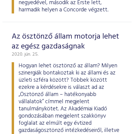
negyedével, második az Erste lett,
harmadik helyen a Concorde végzett.
Az ösztönző állam motorja lehet
az egész gazdaságnak
2020. jún. 25.
Hogyan lehet ösztönző az állam? Milyen
szinergiák bontakoztak ki az állami és az
üzleti szféra között? Többek között
ezekre a kérdésekre is választ ad az
„Ösztönző állam – hatékonyabb
vállalatok” címmel megjelent
tanulmánykötet. Az Akadémiai Kiadó
gondozásában megjelent szakkönyv
foglalat az elmúlt egy évtized
gazdaságösztönző intézkedéseiről, illetve