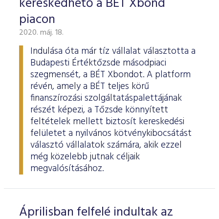
kereskedhető a BÉT Xbond
piacon
2020. máj. 18.
Indulása óta már tíz vállalat választotta a
Budapesti Értéktőzsde másodpiaci
szegmensét, a BÉT Xbondot. A platform
révén, amely a BÉT teljes körű
finanszírozási szolgáltatáspalettájának
részét képezi, a Tőzsde könnyített
feltételek mellett biztosít kereskedési
felületet a nyilvános kötvénykibocsátást
választó vállalatok számára, akik ezzel
még közelebb jutnak céljaik
megvalósításához.
Áprilisban felfelé indultak az