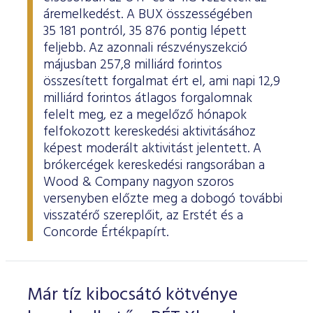
áremelkedést. A BUX összességében
35 181 pontról, 35 876 pontig lépett
feljebb. Az azonnali részvényszekció
májusban 257,8 milliárd forintos
összesített forgalmat ért el, ami napi 12,9
milliárd forintos átlagos forgalomnak
felelt meg, ez a megelőző hónapok
felfokozott kereskedési aktivitásához
képest moderált aktivitást jelentett. A
brókercégek kereskedési rangsorában a
Wood & Company nagyon szoros
versenyben előzte meg a dobogó további
visszatérő szereplőit, az Erstét és a
Concorde Értékpapírt.
Már tíz kibocsátó kötvénye