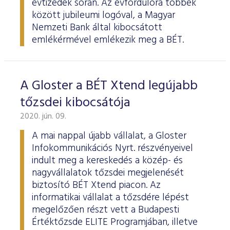
évtizedek során. Az évfordulóra többek
között jubileumi logóval, a Magyar
Nemzeti Bank által kibocsátott
emlékérmével emlékezik meg a BÉT.
A Gloster a BÉT Xtend legújabb
tőzsdei kibocsátója
2020. jún. 09.
A mai nappal újabb vállalat, a Gloster
Infokommunikációs Nyrt. részvényeivel
indult meg a kereskedés a közép- és
nagyvállalatok tőzsdei megjelenését
biztosító BÉT Xtend piacon. Az
informatikai vállalat a tőzsdére lépést
megelőzően részt vett a Budapesti
Értéktőzsde ELITE Programjában, illetve