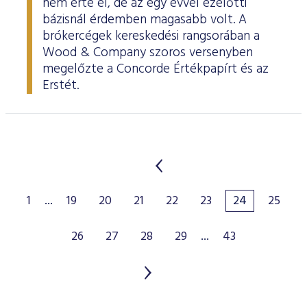
nem érte el, de az egy évvel ezelőtti
bázisnál érdemben magasabb volt. A
brókercégek kereskedési rangsorában a
Wood & Company szoros versenyben
megelőzte a Concorde Értékpapírt és az
Erstét.
1
...
19
20
21
22
23
24
25
26
27
28
29
...
43