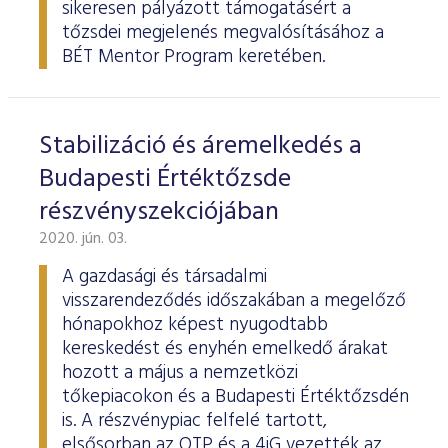
sikeresen pályázott támogatásért a
tőzsdei megjelenés megvalósításához a
BÉT Mentor Program keretében.
Stabilizáció és áremelkedés a
Budapesti Értéktőzsde
részvényszekciójában
2020. jún. 03.
A gazdasági és társadalmi
visszarendeződés időszakában a megelőző
hónapokhoz képest nyugodtabb
kereskedést és enyhén emelkedő árakat
hozott a május a nemzetközi
tőkepiacokon és a Budapesti Értéktőzsdén
is. A részvénypiac felfelé tartott,
elsősorban az OTP és a 4iG vezették az