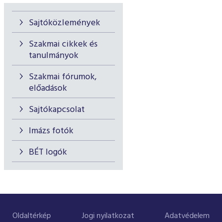
Sajtóközlemények
Szakmai cikkek és
tanulmányok
Szakmai fórumok,
előadások
Sajtókapcsolat
Imázs fotók
BÉT logók
Oldaltérkép
Jogi nyilatkozat
Adatvédelem