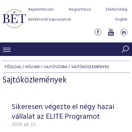
Bejelentkezés
Regisztráció
Elérhetőség
Befektetői kapcsolatok
English
KERESKEDÉSI ADATOK
FŐOLDAL
RÓLUNK
SAJTÓSZOBA
SAJTÓKÖZLEMÉNYEK
INDEXEK
BEFEKTETŐK
Sajtóközlemények
Részvényindexek
Piaci forgalom
Termékcsoportok
KIBOCSÁTÓK
Kötvényindexek
Kedvenc instrumentumok
Szabályozás
Indexek
Részvény és vállalati kötvény tőzsdei bevezetését támoga
Sikeresen végezte el négy hazai
TŐZSDETAGOK
Jelzáloglevél indexek
program
Azonnali Piac
Alkalmazott díjstruktúra
BÉT szabályzatok
Részvény szekció
vállalat az ELITE Programot
Tőzsdetagok, üzletkötők
VENDOROK
Vállalati kötvény indexek
Származékos piac
BÉT Xtend - Részvénypiac egyszerűen
Részvények
Elszámolás
Befektetővédelem
2020. júl. 22.
Hitelpapír szekció
Útmutató a taggá váláshoz