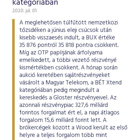
kategóriában
2020. júl. 01.
A meglehetősen túlfűtött nemzetközi
tőzsdéken a június eleji csúcsok után
kisebb visszaesés indult, a BUX értéke
35 876 pontról 35 818 pontra csökkent.
Míg az OTP papírjának árfolyama
emelkedett, a többi vezető részvényé
kismértékben csökkent. A hónap során
aukció keretében sajátrészvényeket
vásárolt a Magyar Telekom, a BÉT Xtend
kategóriában pedig megindult a
kereskedés a Gloster részvényeivel. Az
azonnali részvénypiac 327,6 milliárd
forintos forgalmat ért el, a napi átlagos
forgalom 15,6 milliárd forint lett. A
brókercégek között a Wood került az első
helyre a teljes forgalom több mint