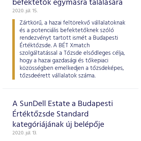
befektetők egymásra találására
ESG Útmutató
2020. júl. 15.
Zártkörű, a hazai feltörekvő vállalatoknak
és a potenciális befektetőknek szóló
rendezvényt tartott ismét a Budapesti
Értéktőzsde. A BÉT Xmatch
szolgáltatással a Tőzsde elsődleges célja,
hogy a hazai gazdasági és tőkepiaci
közösségben emelkedjen a tőzsdeképes,
tőzsdeérett vállalatok száma.
A SunDell Estate a Budapesti
Értéktőzsde Standard
kategóriájának új belépője
2020. júl. 13.