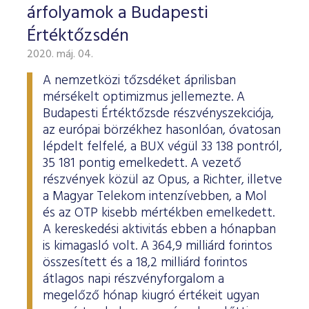
árfolyamok a Budapesti
Értéktőzsdén
2020. máj. 04.
A nemzetközi tőzsdéket áprilisban
mérsékelt optimizmus jellemezte. A
Budapesti Értéktőzsde részvényszekciója,
az európai börzékhez hasonlóan, óvatosan
lépdelt felfelé, a BUX végül 33 138 pontról,
35 181 pontig emelkedett. A vezető
részvények közül az Opus, a Richter, illetve
a Magyar Telekom intenzívebben, a Mol
és az OTP kisebb mértékben emelkedett.
A kereskedési aktivitás ebben a hónapban
is kimagasló volt. A 364,9 milliárd forintos
összesített és a 18,2 milliárd forintos
átlagos napi részvényforgalom a
megelőző hónap kiugró értékeit ugyan