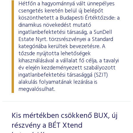
Hétfőn a hagyománnyá vált ünnepélyes
csengetés keretén belül új belépőt
köszönthetett a Budapesti Értéktőzsde: a
dinamikus növekedést mutató
ingatlanbefektetési társaság, a SunDell
Estate Nyrt. törzsrészvényei a Standard
kategóriába kerültek bevezetésre. A
tőzsde nyújtotta lehetőségek
kihasználásával a vállalat fő célja, a tavalyi
év elején kezdeményezett szabályozott
ingatlanbefektetési társasággá (SZIT)
alakulás folyamatának lezárása is
megvalósulhat.
Kis mértékben csökkenő BUX, új
részvény a BÉT Xtend