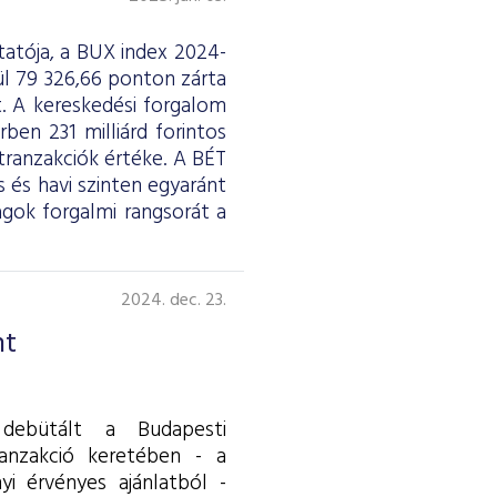
atója, a BUX index 2024-
ül 79 326,66 ponton zárta
. A kereskedési forgalom
ben 231 milliárd forintos
 tranzakciók értéke. A BÉT
 és havi szinten egyaránt
gok forgalmi rangsorát a
2024. dec. 23.
nt
 debütált a Budapesti
ranzakció keretében - a
nyi érvényes ajánlatból -