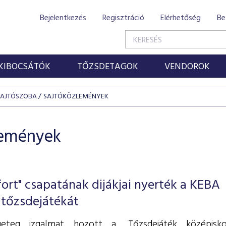
Bejelentkezés
Regisztráció
Elérhetőség
Be
KIBOCSÁTÓK
TŐZSDETAGOK
VENDOROK
SAJTÓSZOBA
SAJTÓKÖZLEMÉNYEK
lemények
ort" csapatának dijákjai nyerték a KEBA
 tőzsdejátékát
geteg izgalmat hozott a „Tőzsdejáték középisko