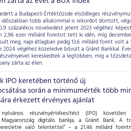
n zárta az évet a BUX index
dett a Budapesti Értéktőzsde elsődleges részvénymut
t időszakban több alkalommal is rekordot döntött, vég
30,9 százalékos növekedést jelent 2023 végéhez képest
2,96 ezer milliárd forintot tett ki idén, míg december
ult meg, napi átlagban pedig 13,6 milliárd forint volt a
e 2024 végéhez közeledve bővült a Gránit Bankkal. Éves
észvényeivel kereskedtek a legtöbben, míg a tőzsdeta
ny zárta az élen.
k IPO keretében történő új
ocsátása során a minimumérték több mi
ra érkezett érvényes ajánlat
 nyilvános részvényértékesítést (IPO) követően
 Magyarország digitális bankja, a Gránit Bank. A t
eresletre való tekintettel” – a 21.46 milliárd forint