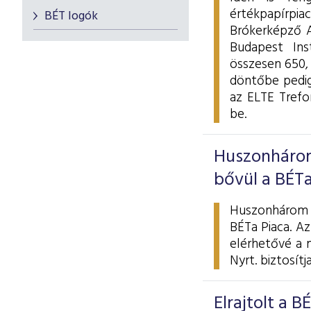
értékpapírpia
BÉT logók
Brókerképző A
Budapest Ins
összesen 650,
döntőbe pedig
az ELTE Trefo
be.
Huszonhárom
bővül a BÉTa
Huszonhárom ú
BÉTa Piaca. Az
elérhetővé a 
Nyrt. biztosítja
Elrajtolt a 