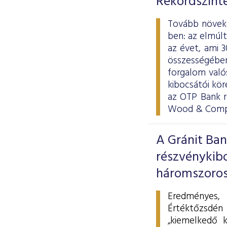
Rekordszinte
Tovább növeke
ben: az elmúl
az évet, ami 
összességében 
forgalom valós
kibocsátói kör
az OTP Bank r
Wood & Compa
A Gránit Ban
részvénykib
háromszorosá
Eredményes,
Értéktőzsdén
„kiemelkedő k