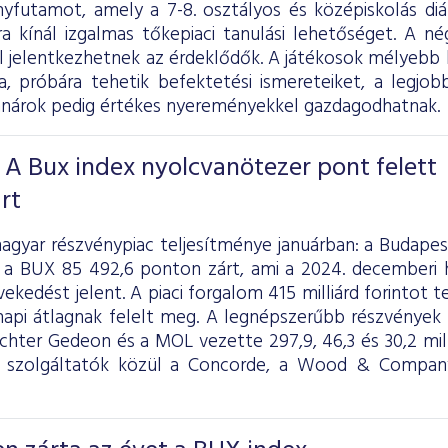
yfutamot, amely a 7-8. osztályos és középiskolás diák
ra kínál izgalmas tőkepiaci tanulási lehetőséget. A n
ől jelentkezhetnek az érdeklődők. A játékosok mélyebb
ba, próbára tehetik befektetési ismereteiket, a legjob
anárok pedig értékes nyereményekkel gazdagodhatnak.
 A Bux index nyolcvanötezer pont felett
rt
agyar részvénypiac teljesítménye januárban: a Budapes
 a BUX 85 492,6 ponton zárt, ami a 2024. decemberi 
ekedést jelent. A piaci forgalom 415 milliárd forintot tet
 napi átlagnak felelt meg. A legnépszerűbb részvények 
ichter Gedeon és a MOL vezette 297,9, 46,3 és 30,2 mil
i szolgáltatók közül a Concorde, a Wood & Compan