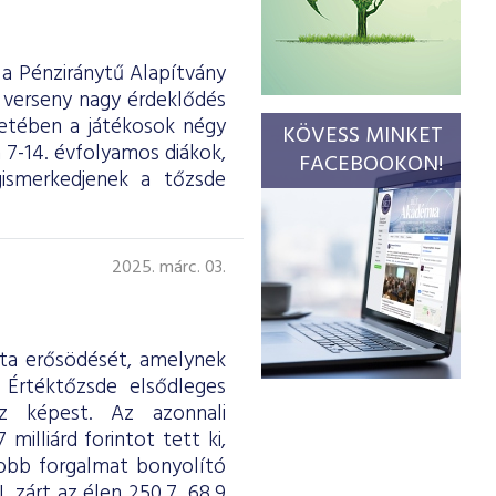
a Pénziránytű Alapítvány
 verseny nagy érdeklődés
retében a játékosok négy
KÖVESS MINKET
 7-14. évfolyamos diákok,
FACEBOOKON!
gismerkedjenek a tőzsde
2025. márc. 03.
tta erősödését, amelynek
 Értéktőzsde elsődleges
oz képest. Az azonnali
illiárd forintot tett ki,
gyobb forgalmat bonyolító
 zárt az élen 250,7, 68,9