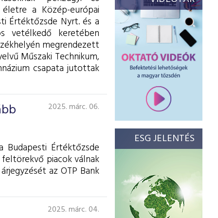
t életre a Közép-európai
ti Értéktőzsde Nyrt. és a
ós vetélkedő keretében
 székhelyén megrendezett
yelvű Műszaki Technikum,
názium csapata jutottak
ább
2025. márc. 06.
ESG JELENTÉS
a Budapesti Értéktőzsde
s feltörekvő piacok válnak
 árjegyzését az OTP Bank
2025. márc. 04.