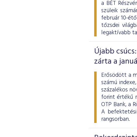
a BÉT Részvén
szüleik számá
február 10-ét
tőzsdei világ
legaktívabb t
Újabb csúcs:
zárta a januá
Erősödött a m
számú indexe,
százalékos növ
forint értékű
OTP Bank, a R
A befektetés
rangsorban.