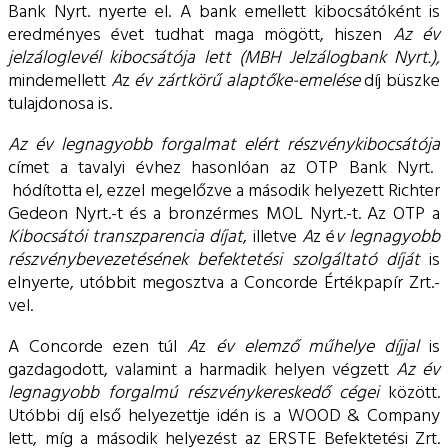
Bank Nyrt. nyerte el. A bank emellett kibocsátóként is
eredményes évet tudhat maga mögött, hiszen
Az év
jelzáloglevél kibocsátója lett (MBH Jelzálogbank Nyrt.),
mindemellett
A
z
év zártkörű alaptőke-emelése
díj büszke
tulajdonosa is.
Az év legnagyobb forgalmat elért részvénykibocsátója
címet a tavalyi évhez hasonlóan az OTP Bank Nyrt.
hódította el, ezzel megelőzve a második helyezett Richter
Gedeon Nyrt.-t és a bronzérmes MOL Nyrt.-t. Az OTP a
Kibocsátói transzparencia díjat
, illetve
A
z é
v legnagyobb
részvénybevezetésének befektetési szolgáltató díját
is
elnyerte, utóbbit megosztva a Concorde Értékpapír Zrt.-
vel.
A Concorde ezen túl
A
z
év elemző műhelye díjjal
is
gazdagodott, valamint a harmadik helyen végzett
Az év
legnagyobb forgalmú részvénykereskedő cégei
között.
Utóbbi díj első helyezettje idén is a WOOD & Company
lett, míg a második helyezést az ERSTE Befektetési Zrt.