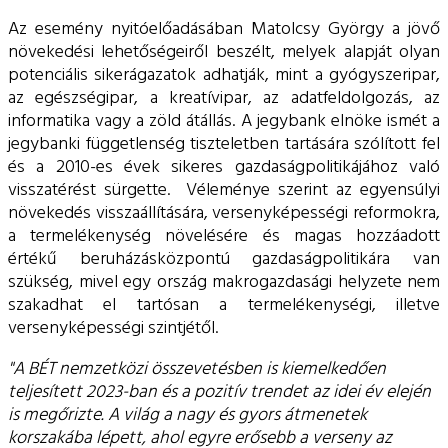
Az esemény nyitóelőadásában Matolcsy György a jövő
növekedési lehetőségeiről beszélt, melyek alapját olyan
potenciális sikerágazatok adhatják, mint a gyógyszeripar,
az egészségipar, a kreatívipar, az adatfeldolgozás, az
informatika vagy a zöld átállás. A jegybank elnöke ismét a
jegybanki függetlenség tiszteletben tartására szólított fel
és a 2010-es évek sikeres gazdaságpolitikájához való
visszatérést sürgette. Véleménye szerint az egyensúlyi
növekedés visszaállítására, versenyképességi reformokra,
a termelékenység növelésére és magas hozzáadott
értékű beruházásközpontú gazdaságpolitikára van
szükség, mivel egy ország makrogazdasági helyzete nem
szakadhat el tartósan a termelékenységi, illetve
versenyképességi szintjétől.
"A BÉT nemzetközi összevetésben is kiemelkedően
teljesített 2023-ban és a pozitív trendet az idei év elején
is megőrizte. A világ a nagy és gyors átmenetek
korszakába lépett, ahol egyre erősebb a verseny az