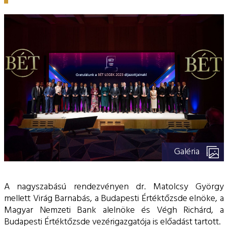
ESG Útmutató
Galéria
A nagyszabású rendezvényen dr. Matolcsy György
mellett Virág Barnabás, a Budapesti Értéktőzsde elnöke, a
Magyar Nemzeti Bank alelnöke és Végh Richárd, a
Budapesti Értéktőzsde vezérigazgatója is előadást tartott.