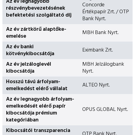
Az év legnagyobb
Concorde
részvénybevezetésének
Értékpapír Zrt. / OTP
befektetési szolgáltató díj
Bank Nyrt.
Az év zártkörű alaptőke-
MBH Bank Nyrt.
emelése
Az év banki
Eximbank Zrt.
kötvénykibocsátója
Az év jelzáloglevél
MBH Jelzálogbank
kibocsátója
Nyrt.
Hosszú távú árfolyam-
ALTEO Nyrt.
emelkedést elérő vállalat
Az év legnagyobb árfolyam-
emelkedését elérő papír
OPUS GLOBAL Nyrt.
kibocsátója prémium
kategóriában
Kibocsátói transzparencia
OTP Bank Nyrt.