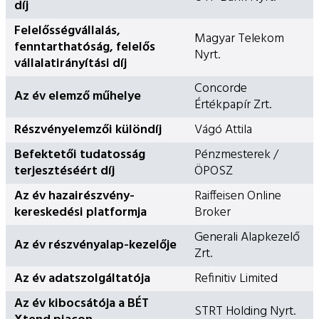
díj
Felelősségvállalás,
Magyar Telekom
fenntarthatóság, felelős
Nyrt.
vállalatirányítási díj
Concorde
Az év elemző műhelye
Értékpapír Zrt.
Részvényelemzői különdíj
Vágó Attila
Befektetői tudatosság
Pénzmesterek /
terjesztéséért díj
ÖPOSZ
Az év hazairészvény-
Raiffeisen Online
kereskedési platformja
Broker
Generali Alapkezelő
Az év részvényalap-kezelője
Zrt.
Az év adatszolgáltatója
Refinitiv Limited
Az év kibocsátója a BÉT
STRT Holding Nyrt.