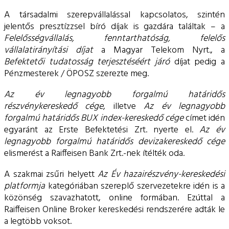
A társadalmi szerepvállalással kapcsolatos, szintén
jelentős presztízzsel bíró díjak is gazdára találtak – a
Felelősségvállalás, fenntarthatóság, felelős
vállalatirányítási díjat
a Magyar Telekom Nyrt., a
Befektetői tudatosság terjesztéséért járó
díjat pedig a
Pénzmesterek / ÖPOSZ szerezte meg.
Az év legnagyobb forgalmú határidős
részvénykereskedő cége
, illetve
Az
év legnagyobb
forgalmú határidős BUX index-kereskedő cége
címet idén
egyaránt az Erste Befektetési Zrt. nyerte el.
Az év
legnagyobb forgalmú határidős devizakereskedő cége
elismerést a Raiffeisen Bank Zrt.-nek ítélték oda.
A szakmai zsűri helyett
Az Év hazairészvény-kereskedési
platformja
kategóriában szereplő szervezetekre idén is a
közönség szavazhatott, online formában. Ezúttal a
Raiffeisen Online Broker kereskedési rendszerére adták le
a legtöbb voksot.