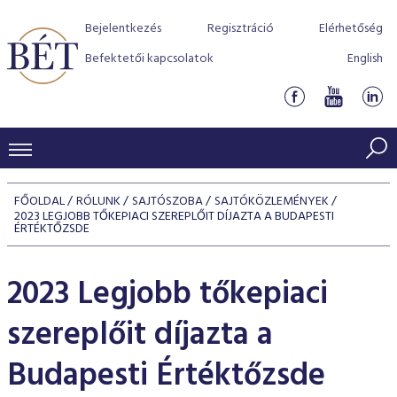
Bejelentkezés
Regisztráció
Elérhetőség
Befektetői kapcsolatok
English
KERESKEDÉSI ADATOK
FŐOLDAL
RÓLUNK
SAJTÓSZOBA
SAJTÓKÖZLEMÉNYEK
2023 LEGJOBB TŐKEPIACI SZEREPLŐIT DÍJAZTA A BUDAPESTI
INDEXEK
BEFEKTETŐK
ÉRTÉKTŐZSDE
Részvényindexek
Piaci forgalom
Termékcsoportok
KIBOCSÁTÓK
2023 Legjobb tőkepiaci
Kötvényindexek
Kedvenc instrumentumok
Szabályozás
Indexek
Részvény és vállalati kötvény tőzsdei bevezetését támoga
TŐZSDETAGOK
szereplőit díjazta a
Jelzáloglevél indexek
program
Azonnali Piac
Alkalmazott díjstruktúra
BÉT szabályzatok
Részvény szekció
Tőzsdetagok, üzletkötők
Budapesti Értéktőzsde
VENDOROK
Vállalati kötvény indexek
Származékos piac
BÉT Xtend - Részvénypiac egyszerűen
Részvények
Elszámolás
Befektetővédelem
Hitelpapír szekció
Útmutató a taggá váláshoz