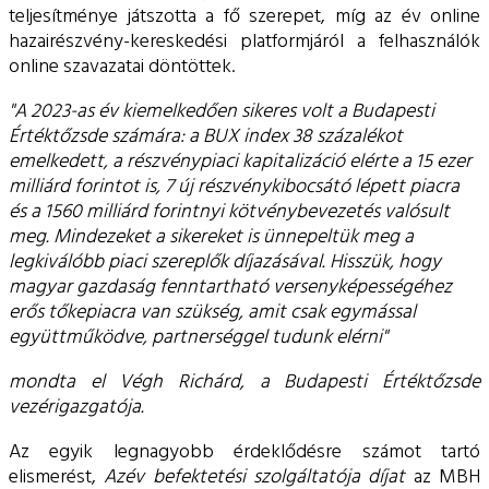
teljesítménye játszotta a fő szerepet, míg az év online
hazairészvény-kereskedési platformjáról a felhasználók
online szavazatai döntöttek.
"A 2023-as év kiemelkedően sikeres volt a Budapesti
Értéktőzsde számára: a BUX index 38 százalékot
emelkedett, a részvénypiaci kapitalizáció elérte a 15 ezer
milliárd forintot is, 7 új részvénykibocsátó lépett piacra
és a 1560 milliárd forintnyi kötvénybevezetés valósult
meg. Mindezeket a sikereket is ünnepeltük meg a
legkiválóbb piaci szereplők díjazásával. Hisszük, hogy
magyar gazdaság fenntartható versenyképességéhez
erős tőkepiacra van szükség, amit csak egymással
együttműködve, partnerséggel tudunk elérni"
mondta el Végh Richárd, a Budapesti Értéktőzsde
vezérigazgatója.
Az egyik legnagyobb érdeklődésre számot tartó
elismerést,
Az
év befektetési szolgáltatója díjat
az MBH