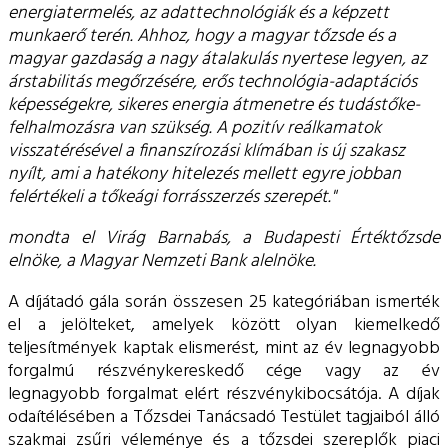
energiatermelés, az adattechnológiák és a képzett
munkaerő terén. Ahhoz, hogy a magyar tőzsde és a
magyar gazdaság a nagy átalakulás nyertese legyen, az
árstabilitás megőrzésére, erős technológia-adaptációs
képességekre, sikeres energia átmenetre és tudástőke-
felhalmozásra van szükség. A pozitív reálkamatok
visszatérésével a finanszírozási klímában is új szakasz
nyílt, ami a hatékony hitelezés mellett egyre jobban
felértékeli a tőkeági forrásszerzés szerepét."
mondta el Virág Barnabás, a Budapesti Értéktőzsde
elnöke, a Magyar Nemzeti Bank alelnöke.
A díjátadó gála során összesen 25 kategóriában ismerték
el a jelölteket, amelyek között olyan kiemelkedő
teljesítmények kaptak elismerést, mint az év legnagyobb
forgalmú részvénykereskedő cége vagy az év
legnagyobb forgalmat elért részvénykibocsátója. A díjak
odaítélésében a Tőzsdei Tanácsadó Testület tagjaiból álló
szakmai zsűri véleménye és a tőzsdei szereplők piaci