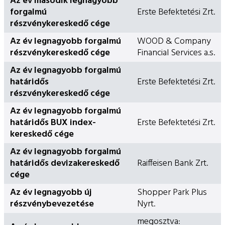
Az év második legnagyobb
forgalmú
Erste Befektetési Zrt.
részvénykereskedő cége
Az év legnagyobb forgalmú
WOOD & Company
részvénykereskedő cége
Financial Services a.s.
Az év legnagyobb forgalmú
határidős
Erste Befektetési Zrt.
részvénykereskedő cége
Az év legnagyobb forgalmú
határidős BUX index-
Erste Befektetési Zrt.
kereskedő cége
Az év legnagyobb forgalmú
határidős devizakereskedő
Raiffeisen Bank Zrt.
cége
Az év legnagyobb új
Shopper Park Plus
részvénybevezetése
Nyrt.
megosztva: