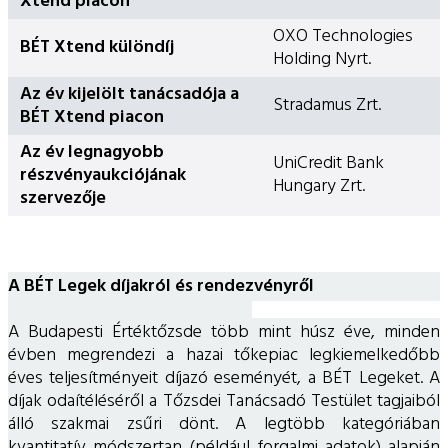
Xtend piacon
OXO Technologies
BÉT Xtend különdíj
Holding Nyrt.
Az év kijelölt tanácsadója a
Stradamus Zrt.
BÉT Xtend piacon
Az év legnagyobb
UniCredit Bank
részvényaukciójának
Hungary Zrt.
szervezője
A BÉT Legek díjakról és rendezvényről
A Budapesti Értéktőzsde több mint húsz éve, minden
évben megrendezi a hazai tőkepiac legkiemelkedőbb
éves teljesítményeit díjazó eseményét, a BÉT Legeket. A
díjak odaítéléséről a Tőzsdei Tanácsadó Testület tagjaiból
álló szakmai zsűri dönt. A legtöbb kategóriában
kvantitatív módszertan (például forgalmi adatok) alapján