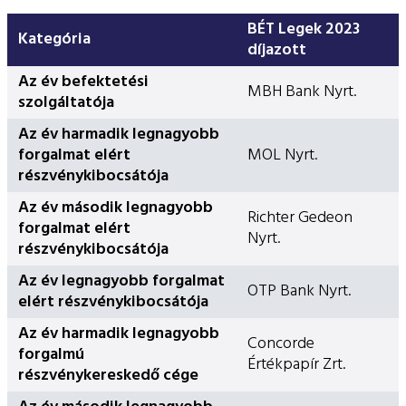
BÉT Legek 2023
Kategória
díjazott
Az év befektetési
MBH Bank Nyrt.
szolgáltatója
Az év harmadik legnagyobb
forgalmat elért
MOL Nyrt.
részvénykibocsátója
Az év második legnagyobb
Richter Gedeon
forgalmat elért
Nyrt.
részvénykibocsátója
Az év legnagyobb forgalmat
OTP Bank Nyrt.
elért részvénykibocsátója
Az év harmadik legnagyobb
Concorde
forgalmú
Értékpapír Zrt.
részvénykereskedő cége