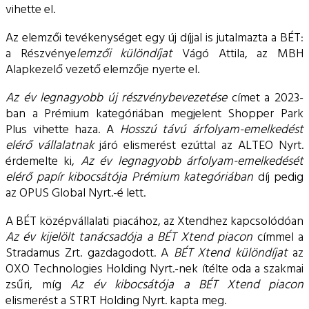
vihette el.
Az elemzői tevékenységet egy új díjjal is jutalmazta a BÉT:
a Részvénye
lemzői különdíjat
Vágó Attila, az MBH
Alapkezelő vezető elemzője nyerte el.
Az
év legnagyobb új részvénybevezetése
címet a 2023-
ban a Prémium kategóriában megjelent Shopper Park
Plus vihette haza. A
Hosszú távú árfolyam-emelkedést
elérő vállalatnak
járó elismerést ezúttal az ALTEO Nyrt.
érdemelte ki,
Az év legnagyobb árfolyam-emelkedését
elérő papír kibocsátója Prémium kategóriában
díj pedig
az OPUS Global Nyrt.-é lett.
A BÉT középvállalati piacához, az Xtendhez kapcsolódóan
Az év kijelölt tanácsadója a BÉT Xtend piacon
címmel a
Stradamus Zrt. gazdagodott. A
BÉT Xtend különdíjat
az
OXO Technologies Holding Nyrt.-nek ítélte oda a szakmai
zsűri, míg
Az év kibocsátója a BÉT Xtend piacon
elismerést a STRT Holding Nyrt. kapta meg.