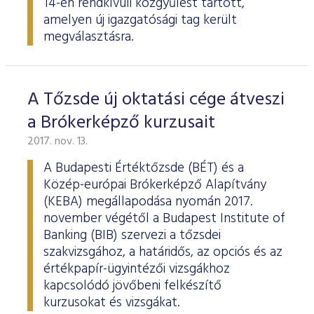
14-én rendkívüli közgyűlést tartott,
amelyen új igazgatósági tag került
megválasztásra.
A Tőzsde új oktatási cége átveszi
a Brókerképző kurzusait
2017. nov. 13.
A Budapesti Értéktőzsde (BÉT) és a
Közép-európai Brókerképző Alapítvány
(KEBA) megállapodása nyomán 2017.
november végétől a Budapest Institute of
Banking (BIB) szervezi a tőzsdei
szakvizsgához, a határidős, az opciós és az
értékpapír-ügyintézői vizsgákhoz
kapcsolódó jövőbeni felkészítő
kurzusokat és vizsgákat.