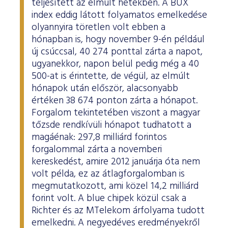
teljesített az elmúlt hetekben. A BUX
index eddig látott folyamatos emelkedése
olyannyira töretlen volt ebben a
hónapban is, hogy november 9-én például
új csúccsal, 40 274 ponttal zárta a napot,
ugyanekkor, napon belül pedig még a 40
500-at is érintette, de végül, az elmúlt
hónapok után először, alacsonyabb
értéken 38 674 ponton zárta a hónapot.
Forgalom tekintetében viszont a magyar
tőzsde rendkívüli hónapot tudhatott a
magáénak: 297,8 milliárd forintos
forgalommal zárta a novemberi
kereskedést, amire 2012 januárja óta nem
volt példa, ez az átlagforgalomban is
megmutatkozott, ami közel 14,2 milliárd
forint volt. A blue chipek közül csak a
Richter és az MTelekom árfolyama tudott
emelkedni. A negyedéves eredményekről