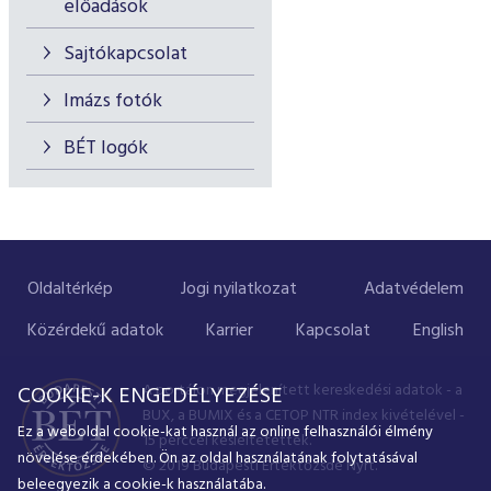
előadások
Sajtókapcsolat
Imázs fotók
BÉT logók
Oldaltérkép
Jogi nyilatkozat
Adatvédelem
Közérdekű adatok
Karrier
Kapcsolat
English
A portálon megjelenített kereskedési adatok - a
COOKIE-K ENGEDÉLYEZÉSE
BUX, a BUMIX és a CETOP NTR index kivételével -
Ez a weboldal cookie-kat használ az online felhasználói élmény
15 perccel késleltetettek.
növelése érdekében. Ön az oldal használatának folytatásával
© 2019 Budapesti Értéktőzsde Nyrt.
beleegyezik a cookie-k használatába.