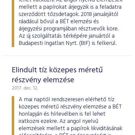
lehet iratkozni. Az angol nyelvű elemzések
mellett a papírokat árjegyzik is a feladatra
szerződött tőzsdetagok. 2018 januárjától
ráadásul bővül a BÉT elemzési és
árjegyzési programjában résztvevők köre.
Az új szolgáltatás térképére januártól a
Budapesti Ingatlan Nyrt. (BIF) is felkerül.
Elindult tíz közepes méretű
részvény elemzése
2017. dec. 12.
A mai naptól rendszeresen elérhető tíz
közepes méretű részvény elemzése a BÉT
honlapján és hírlevélben is fel lehet
iratkozni ezekre. Az angol nyelvű
elemzések mellett a papírok likviditásának