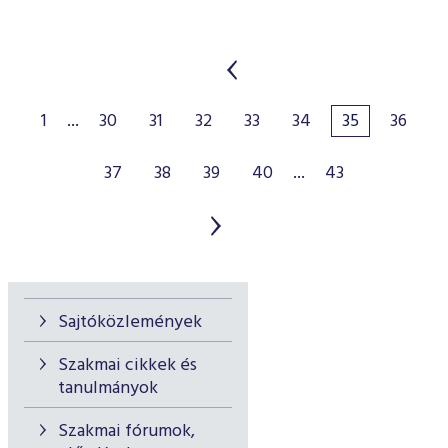
1
...
30
31
32
33
34
35
36
37
38
39
40
...
43
Sajtóközlemények
Szakmai cikkek és
tanulmányok
Szakmai fórumok,