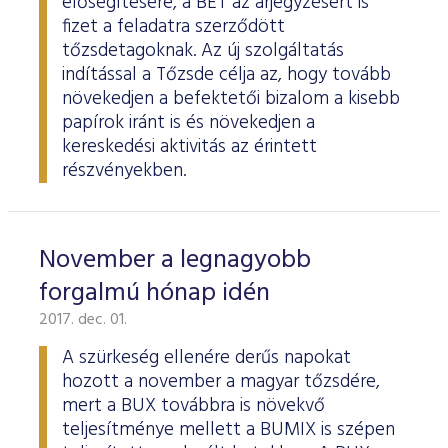
elősegítésére, a BÉT az árjegyzésért is
fizet a feladatra szerződött
tőzsdetagoknak. Az új szolgáltatás
indítással a Tőzsde célja az, hogy tovább
növekedjen a befektetői bizalom a kisebb
papírok iránt is és növekedjen a
kereskedési aktivitás az érintett
részvényekben.
November a legnagyobb
forgalmú hónap idén
2017. dec. 01.
A szürkeség ellenére derűs napokat
hozott a november a magyar tőzsdére,
mert a BUX továbbra is növekvő
teljesítménye mellett a BUMIX is szépen