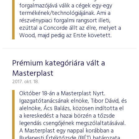
forgalmazójává válik a cégek egy-egy
termékének/technológiájának. Ami a
részvénypiaci forgalmi rangsort illeti,
ezúttal a Concorde állt az élre, melyet a
Wood, majd pedig az Erste követett.
Prémium kategóriára vált a
Masterplast
2017. okt. 18.
Október 18-án a Masterplast Nyrt.
Igazgatótanácsának elnöke, Tibor Dávid, és
alelnöke, Ács Balázs, közösen indította el
a kereskedést a hazai börzén a tőzsde
legendás csengőjének megszólaltatásával.
A Masterplast egy nappal korábban a
Budapesti Értéktőzsde (BÉT) határozata