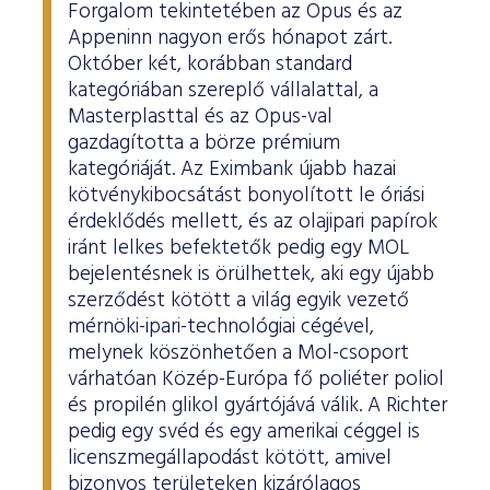
Forgalom tekintetében az Opus és az
Appeninn nagyon erős hónapot zárt.
Október két, korábban standard
kategóriában szereplő vállalattal, a
Masterplasttal és az Opus-val
gazdagította a börze prémium
kategóriáját. Az Eximbank újabb hazai
kötvénykibocsátást bonyolított le óriási
érdeklődés mellett, és az olajipari papírok
iránt lelkes befektetők pedig egy MOL
bejelentésnek is örülhettek, aki egy újabb
szerződést kötött a világ egyik vezető
mérnöki-ipari-technológiai cégével,
melynek köszönhetően a Mol-csoport
várhatóan Közép-Európa fő poliéter poliol
és propilén glikol gyártójává válik. A Richter
pedig egy svéd és egy amerikai céggel is
licenszmegállapodást kötött, amivel
bizonyos területeken kizárólagos