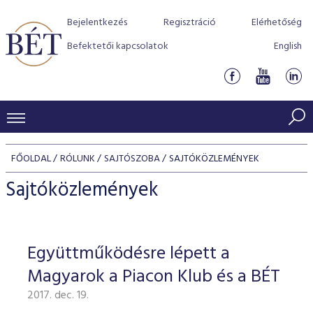
Bejelentkezés
Regisztráció
Elérhetőség
Befektetői kapcsolatok
English
KERESKEDÉSI ADATOK
FŐOLDAL
RÓLUNK
SAJTÓSZOBA
SAJTÓKÖZLEMÉNYEK
INDEXEK
BEFEKTETŐK
Sajtóközlemények
Részvényindexek
Piaci forgalom
Termékcsoportok
KIBOCSÁTÓK
Kötvényindexek
Kedvenc instrumentumok
Szabályozás
Indexek
Részvény és vállalati kötvény tőzsdei bevezetését támoga
Együttműködésre lépett a
TŐZSDETAGOK
Jelzáloglevél indexek
program
Azonnali Piac
Alkalmazott díjstruktúra
BÉT szabályzatok
Részvény szekció
Magyarok a Piacon Klub és a BÉT
Tőzsdetagok, üzletkötők
VENDOROK
Vállalati kötvény indexek
Származékos piac
BÉT Xtend - Részvénypiac egyszerűen
Részvények
Elszámolás
Befektetővédelem
2017. dec. 19.
Hitelpapír szekció
Útmutató a taggá váláshoz