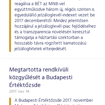
reagálva a BÉT az MNB-vel
együttműködve három új, régiós szinten is
egyedülálló jelzáloglevél-indexet vezet be
2017 decemberétől. Mindez jelentősen
hozzájárul a jelzáloglevél-piac fejlődéséhez
és a transzparencia növelésén keresztül
támogatja a háztartási szektorban a
hosszabb távra rögzített kamatozású
jelzáloghitelek elterjedését.
Megtartotta rendkívüli
közgyűlését a Budapesti
Értéktőzsde
2017. nov. 14.
A Budapesti Értéktőzsde 2017. november