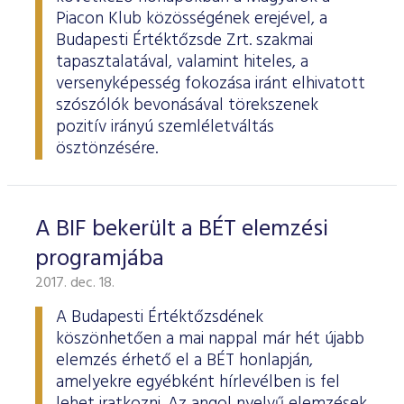
ESG Útmutató
Piacon Klub közösségének erejével, a
Budapesti Értéktőzsde Zrt. szakmai
tapasztalatával, valamint hiteles, a
versenyképesség fokozása iránt elhivatott
szószólók bevonásával törekszenek
pozitív irányú szemléletváltás
ösztönzésére.
A BIF bekerült a BÉT elemzési
programjába
2017. dec. 18.
A Budapesti Értéktőzsdének
köszönhetően a mai nappal már hét újabb
elemzés érhető el a BÉT honlapján,
amelyekre egyébként hírlevélben is fel