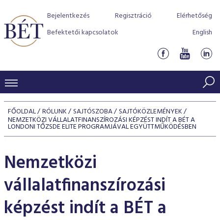
Bejelentkezés
Regisztráció
Elérhetőség
Befektetői kapcsolatok
English
KERESKEDÉSI ADATOK
FŐOLDAL
RÓLUNK
SAJTÓSZOBA
SAJTÓKÖZLEMÉNYEK
NEMZETKÖZI VÁLLALATFINANSZÍROZÁSI KÉPZÉST INDÍT A BÉT A
INDEXEK
BEFEKTETŐK
LONDONI TŐZSDE ELITE PROGRAMJÁVAL EGYÜTTMŰKÖDÉSBEN
Részvényindexek
Piaci forgalom
Termékcsoportok
KIBOCSÁTÓK
Nemzetközi
Kötvényindexek
Kedvenc instrumentumok
Szabályozás
Indexek
Részvény és vállalati kötvény tőzsdei bevezetését támoga
TŐZSDETAGOK
vállalatfinanszírozási
Jelzáloglevél indexek
program
Azonnali Piac
Alkalmazott díjstruktúra
BÉT szabályzatok
Részvény szekció
Tőzsdetagok, üzletkötők
képzést indít a BÉT a
VENDOROK
Vállalati kötvény indexek
Származékos piac
BÉT Xtend - Részvénypiac egyszerűen
Részvények
Elszámolás
Befektetővédelem
Hitelpapír szekció
Útmutató a taggá váláshoz