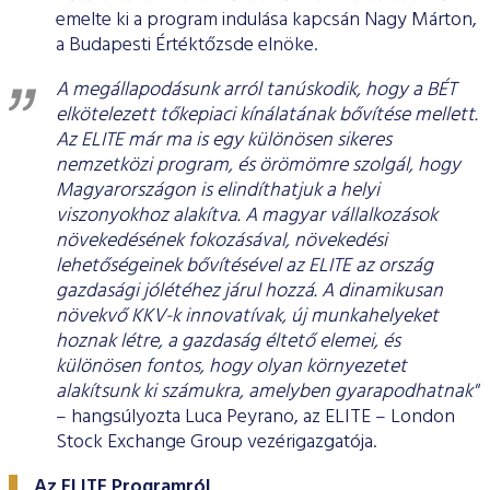
emelte ki a program indulása kapcsán Nagy Márton,
a Budapesti Értéktőzsde elnöke.
A megállapodásunk arról tanúskodik, hogy a BÉT
elkötelezett tőkepiaci kínálatának bővítése mellett.
Az ELITE már ma is egy különösen sikeres
nemzetközi program, és örömömre szolgál, hogy
Magyarországon is elindíthatjuk a helyi
viszonyokhoz alakítva. A magyar vállalkozások
növekedésének fokozásával, növekedési
lehetőségeinek bővítésével az ELITE az ország
gazdasági jólétéhez járul hozzá. A dinamikusan
növekvő KKV-k innovatívak, új munkahelyeket
hoznak létre, a gazdaság éltető elemei, és
különösen fontos, hogy olyan környezetet
alakítsunk ki számukra, amelyben gyarapodhatnak"
– hangsúlyozta Luca Peyrano, az ELITE – London
Stock Exchange Group vezérigazgatója.
Az ELITE Programról