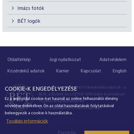
Imázs fotók
BÉT logók
Oldaltérkép
Jogi nyilatkozat
Adatvédelem
Közérdekű adatok
Karrier
Kapcsolat
English
A portálon megjelenített kereskedési adatok - a
COOKIE-K ENGEDÉLYEZÉSE
BUX, a BUMIX és a CETOP NTR index kivételével -
Ez a weboldal cookie-kat használ az online felhasználói élmény
15 perccel késleltetettek.
növelése érdekében. Ön az oldal használatának folytatásával
© 2019 Budapesti Értéktőzsde Nyrt.
beleegyezik a cookie-k használatába.
További információk
Ponte.hu