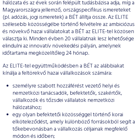
hálózata és az évek során felépült tudásbázisa adja, míg a
Magyarországra jellemző, országspecifikus ismereteket
(pl. adózás, jogi ismeretek) a BÉT állítja össze. Az ELITE
szélesebb közösségébe történő felvételre az ambiciózus
és növekvő hazai vállalatokat a BÉT az ELITE-tel közösen
választja ki. Minden évben 20 vállalatnak lesz lehetősége
elindulni az innovatív növekedési pályán, amelynek
időtartama megközelítőleg 24 hónap.
Az ELITE-tel együttműködésben a BÉT az alábbiakat
kínálja a feltörekvő hazai vállalkozások számára:
személyre szabott hozzáférést vezető helyi és
nemzetközi tanácsadók, befektetők, szakértők,
vállalkozók és tőzsdei vállalatok nemzetközi
hálózatához;
egy olyan befektetői közösséggel történő korai
elköteleződést, amely különböző forrásokból segít a
tőkebevonásban a vállalkozás céljainak megfelelő
módon és időben;