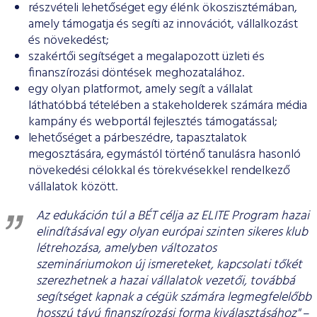
részvételi lehetőséget egy élénk ökoszisztémában,
amely támogatja és segíti az innovációt, vállalkozást
és növekedést;
szakértői segítséget a megalapozott üzleti és
finanszírozási döntések meghozatalához.
egy olyan platformot, amely segít a vállalat
láthatóbbá tételében a stakeholderek számára média
kampány és webportál fejlesztés támogatással;
lehetőséget a párbeszédre, tapasztalatok
megosztására, egymástól történő tanulásra hasonló
növekedési célokkal és törekvésekkel rendelkező
vállalatok között.
Az edukáción túl a BÉT célja az ELITE Program hazai
elindításával egy olyan európai szinten sikeres klub
létrehozása, amelyben változatos
szemináriumokon új ismereteket, kapcsolati tőkét
szerezhetnek a hazai vállalatok vezetői, továbbá
segítséget kapnak a cégük számára legmegfelelőbb
hosszú távú finanszírozási forma kiválasztásához"
–