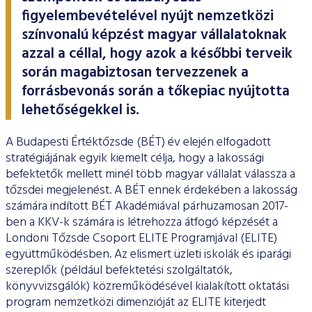
ESG Útmutató
figyelembevételével nyújt nemzetközi
színvonalú képzést magyar vállalatoknak
azzal a céllal, hogy azok a későbbi terveik
során magabiztosan tervezzenek a
forrásbevonás során a tőkepiac nyújtotta
lehetőségekkel is.
A Budapesti Értéktőzsde (BÉT) év elején elfogadott
stratégiájának egyik kiemelt célja, hogy a lakossági
befektetők mellett minél több magyar vállalat válassza a
tőzsdei megjelenést. A BÉT ennek érdekében a lakosság
számára indított BÉT Akadémiával párhuzamosan 2017-
ben a KKV-k számára is létrehozza átfogó képzését a
Londoni Tőzsde Csoport ELITE Programjával (ELITE)
együttműködésben. Az elismert üzleti iskolák és iparági
szereplők (például befektetési szolgáltatók,
könyvvizsgálók) közreműködésével kialakított oktatási
program nemzetközi dimenzióját az ELITE kiterjedt