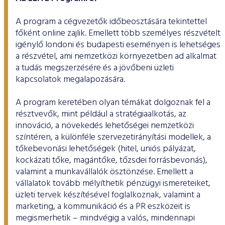
A program a cégvezetők időbeosztására tekintettel
főként online zajlik. Emellett több személyes részvételt
igénylő londoni és budapesti eseményen is lehetséges
a részvétel, ami nemzetközi környezetben ad alkalmat
a tudás megszerzésére és a jövőbeni üzleti
kapcsolatok megalapozására.
A program keretében olyan témákat dolgoznak fel a
résztvevők, mint például a stratégiaalkotás, az
innováció, a növekedés lehetőségei nemzetközi
színtéren, a különféle szervezetirányítási modellek, a
tőkebevonási lehetőségek (hitel, uniós pályázat,
kockázati tőke, magántőke, tőzsdei forrásbevonás),
valamint a munkavállalók ösztönzése. Emellett a
vállalatok tovább mélyíthetik pénzügyi ismereteiket,
üzleti tervek készítésével foglalkoznak, valamint a
marketing, a kommunikáció és a PR eszközeit is
megismerhetik – mindvégig a valós, mindennapi