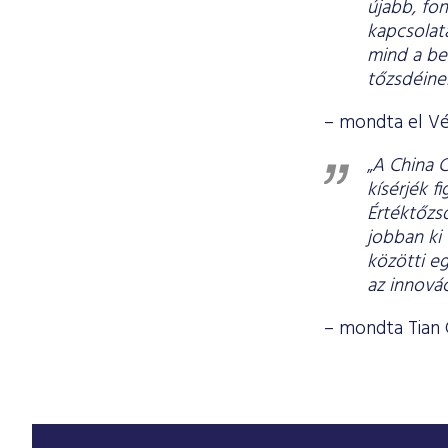
újabb, fon
kapcsolat
mind a bev
tőzsdéine
– mondta el Vé
„
A China C
kísérjék 
Értéktőzsd
jobban ki 
közötti e
az innováci
– mondta Tian G