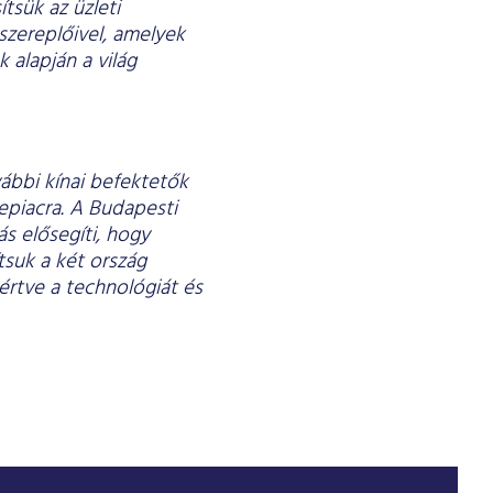
tsük az üzleti
szereplőivel, amelyek
 alapján a világ
ábbi kínai befektetők
epiacra. A Budapesti
ás elősegíti, hogy
tsuk a két ország
értve a technológiát és