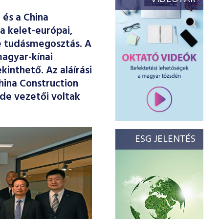
 és a China
a kelet-európai,
ve tudásmegosztás. A
agyar-kínai
inthető. Az aláírási
hina Construction
sde vezetői voltak
ESG JELENTÉS