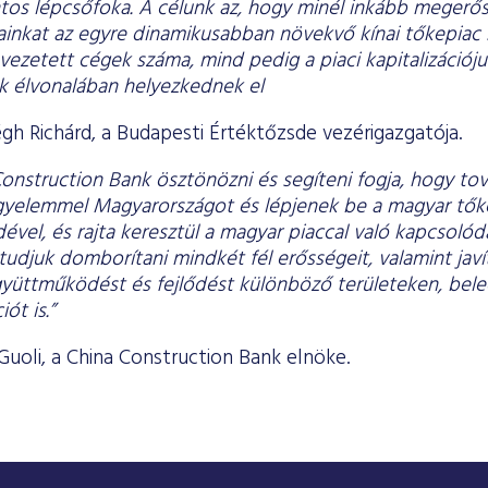
tos lépcsőfoka. A célunk az, hogy minél inkább megerősí
ainkat az egyre dinamikusabban növekvő kínai tőkepiac 
ezetett cégek száma, mind pedig a piaci kapitalizációjuk
k élvonalában helyezkednek el
gh Richárd, a Budapesti Értéktőzsde vezérigazgatója.
onstruction Bank ösztönözni és segíteni fogja, hogy tov
figyelemmel Magyarországot és lépjenek be a magyar tők
ével, és rajta keresztül a magyar piaccal való kapcsolód
tudjuk domborítani mindkét fél erősségeit, valamint javí
gyüttműködést és fejlődést különböző területeken, bele
ót is.”
uoli, a China Construction Bank elnöke.