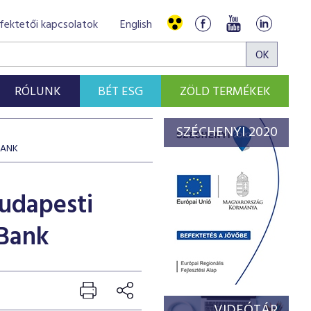
fektetői kapcsolatok
English
RÓLUNK
BÉT ESG
ZÖLD TERMÉKEK
SZÉCHENYI 2020
BANK
Budapesti
 Bank
VIDEÓTÁR