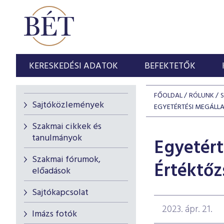
KERESKEDÉSI ADATOK
BEFEKTETŐK
FŐOLDAL
RÓLUNK
Sajtóközlemények
EGYETÉRTÉSI MEGÁLLA
Szakmai cikkek és
tanulmányok
Egyetért
Szakmai fórumok,
Értéktőz
előadások
Sajtókapcsolat
2023. ápr. 21.
Imázs fotók