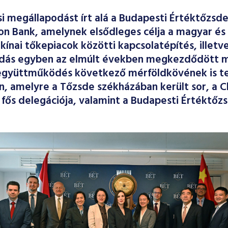
i megállapodást írt alá a Budapesti Értéktőzsde
on Bank, amelynek elsődleges célja a magyar és 
 kínai tőkepiacok közötti kapcsolatépítés, illet
dás egyben az elmúlt években megkezdődött m
együttműködés következő mérföldkövének is tek
, amelyre a Tőzsde székházában került sor, a C
 fős delegációja, valamint a Budapesti Értéktőz