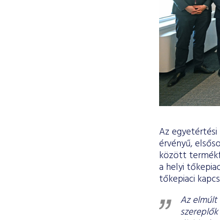
Az egyetértés
érvényű, elsőso
között termékfe
a helyi tőkepia
tőkepiaci kapcs
Az elmúlt 
szereplők