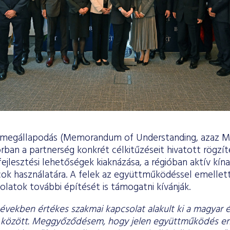
i megállapodás (Memorandum of Understanding, azaz 
rban a partnerség konkrét célkitűzéseit hivatott rögzít
jlesztési lehetőségek kiaknázása, a régióban aktív kína
cok használatára. A felek az együttműködéssel emellett 
olatok további építését is támogatni kívánják.
években értékes szakmai kapcsolat alakult ki a magyar és
 között. Meggyőződésem, hogy jelen együttműködés en