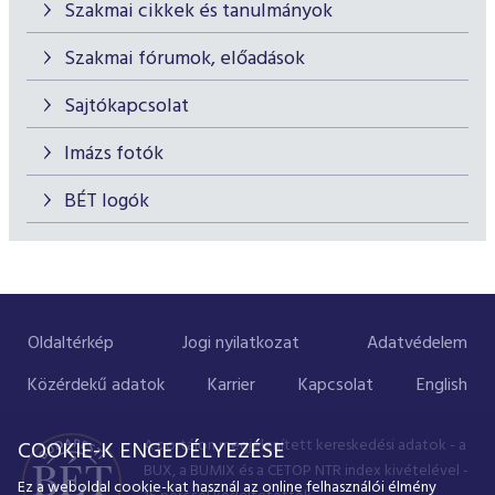
Szakmai cikkek és tanulmányok
Szakmai fórumok, előadások
Sajtókapcsolat
Imázs fotók
BÉT logók
Oldaltérkép
Jogi nyilatkozat
Adatvédelem
Közérdekű adatok
Karrier
Kapcsolat
English
A portálon megjelenített kereskedési adatok - a
COOKIE-K ENGEDÉLYEZÉSE
BUX, a BUMIX és a CETOP NTR index kivételével -
Ez a weboldal cookie-kat használ az online felhasználói élmény