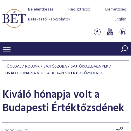
Bejelentkezés
Regisztráció
Elérhetőség
Befektetői kapcsolatok
English
KERESKEDÉSI ADATOK
FŐOLDAL
RÓLUNK
SAJTÓSZOBA
SAJTÓKÖZLEMÉNYEK
INDEXEK
KIVÁLÓ HÓNAPJA VOLT A BUDAPESTI ÉRTÉKTŐZSDÉNEK
BEFEKTETŐK
Részvényindexek
Piaci forgalom
Termékcsoportok
Kiváló hónapja volt a
KIBOCSÁTÓK
Kötvényindexek
Kedvenc instrumentumok
Szabályozás
Indexek
Részvény és vállalati kötvény tőzsdei bevezetését támoga
Budapesti Értéktőzsdének
TŐZSDETAGOK
Jelzáloglevél indexek
program
Azonnali Piac
Alkalmazott díjstruktúra
BÉT szabályzatok
Részvény szekció
Tőzsdetagok, üzletkötők
VENDOROK
Vállalati kötvény indexek
Származékos piac
BÉT Xtend - Részvénypiac egyszerűen
Részvények
Elszámolás
Befektetővédelem
Hitelpapír szekció
Útmutató a taggá váláshoz