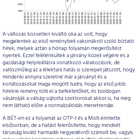
A változás közvetlen kiváltó oka az volt, hogy
megjelentek az első reménybeli vakcinákról szóló bíztató
hírek, melyek aztán a hónap folyamán megerősítést
nyertek. Ezzel felélénkültek a járvány közeli végére és a
gazdasági helyreállásra vonatkozó várakozások, de
valószínűleg az a lélektani hatás is szerepet játszott, hogy
mindenki annyira szeretné már a járványt és a
korlátozásokat maga mögött tudni, hogy az első jobb
hírekre remény tölti el a befektetőket, és boldogan
vásárolják a válság sújtotta szektorokat akkor is, ha még
nem látható előre a normalizálódás menetrendje.
A BÉT-en ez a folyamat az OTP-t és a Molt érintette
elsősorban, de a hatást felerősítette, hogy mindkét
társaság kiváló harmadik negyedévről számolt be, vagyis