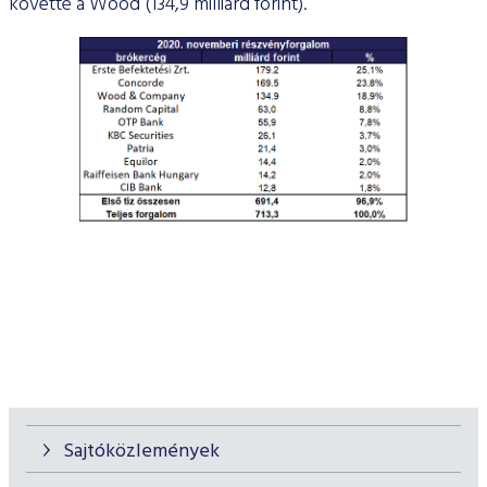
követte a Wood (134,9 milliárd forint).
Sajtóközlemények