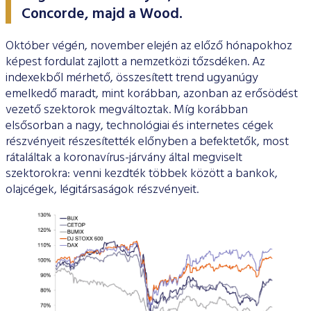
ESG Útmutató
Concorde, majd a Wood.
Október végén, november elején az előző hónapokhoz
képest fordulat zajlott a nemzetközi tőzsdéken. Az
indexekből mérhető, összesített trend ugyanúgy
emelkedő maradt, mint korábban, azonban az erősödést
vezető szektorok megváltoztak. Míg korábban
elsősorban a nagy, technológiai és internetes cégek
részvényeit részesítették előnyben a befektetők, most
rátaláltak a koronavírus-járvány által megviselt
szektorokra: venni kezdték többek között a bankok,
olajcégek, légitársaságok részvényeit.