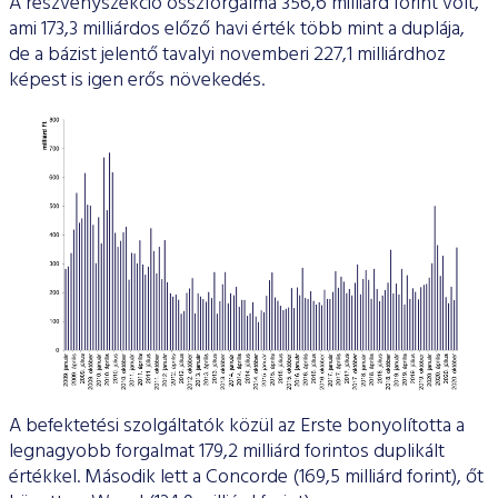
A részvényszekció összforgalma 356,6 milliárd forint volt,
ami 173,3 milliárdos előző havi érték több mint a duplája,
de a bázist jelentő tavalyi novemberi 227,1 milliárdhoz
képest is igen erős növekedés.
A befektetési szolgáltatók közül az Erste bonyolította a
legnagyobb forgalmat 179,2 milliárd forintos duplikált
értékkel. Második lett a Concorde (169,5 milliárd forint), őt