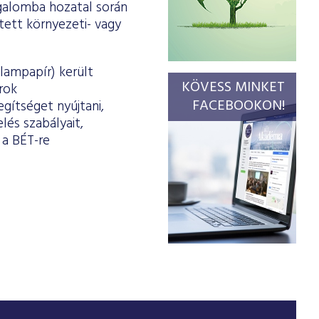
galomba hozatal során
tett környezeti- vagy
llampapír) került
KÖVESS MINKET
rok
FACEBOOKON!
gítséget nyújtani,
lés szabályait,
 a BÉT-re