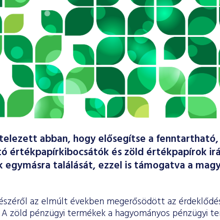
telezett abban, hogy elősegítse a fenntartható
ó értékpapírkibocsátók és zöld értékpapírok ir
 egymásra találását, ezzel is támogatva a mag
észéről az elmúlt években megerősödött az érdeklődés
. A zöld pénzügyi termékek a hagyományos pénzügyi t