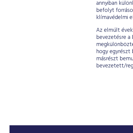
annyiban külön
befolyt forrás
klímavédelmi e
Az elmúlt évekb
bevezetésre a B
megkülönbözteté
hogy egyrészt b
másrészt bemut
bevezetett/regi