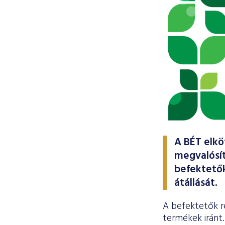
A BÉT elkö
megvalósít
befektetők
átállását.
A befektetők r
termékek iránt