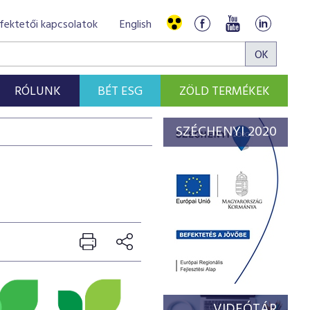
fektetői kapcsolatok
English
RÓLUNK
BÉT ESG
ZÖLD TERMÉKEK
SZÉCHENYI 2020
VIDEÓTÁR