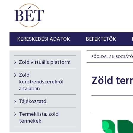
KERESKEDÉSI ADATOK
BEFEKTETŐK
FŐOLDAL
KIBOCSÁT
Zöld virtuális platform
Zöld
Zöld te
keretrendszerekről
általában
Tájékoztató
Terméklista, zöld
termékek