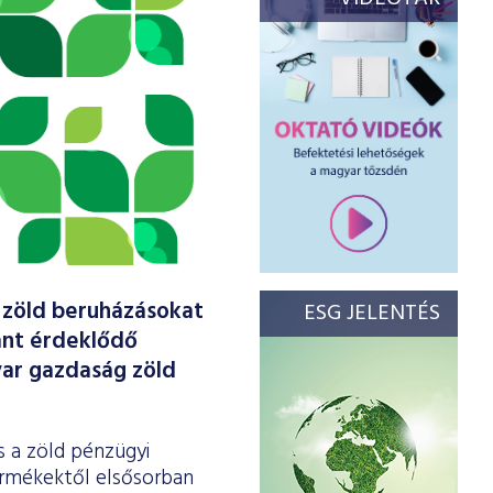
, zöld beruházásokat
ESG JELENTÉS
ánt érdeklődő
yar gazdaság zöld
 a zöld pénzügyi
ermékektől elsősorban