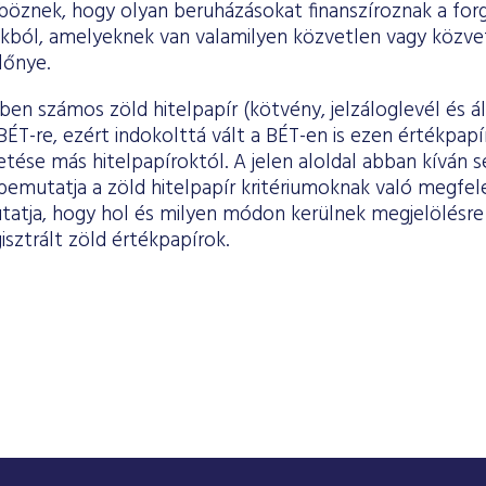
böznek, hogy olyan beruházásokat finanszíroznak a for
okból, amelyeknek van valamilyen közvetlen vagy közve
lőnye.
en számos zöld hitelpapír (kötvény, jelzáloglevél és á
ÉT-re, ezért indokolttá vált a BÉT-en is ezen értékpapí
se más hitelpapíroktól. A jelen aloldal abban kíván se
emutatja a zöld hitelpapír kritériumoknak való megfele
atja, hogy hol és milyen módon kerülnek megjelölésre
sztrált zöld értékpapírok.