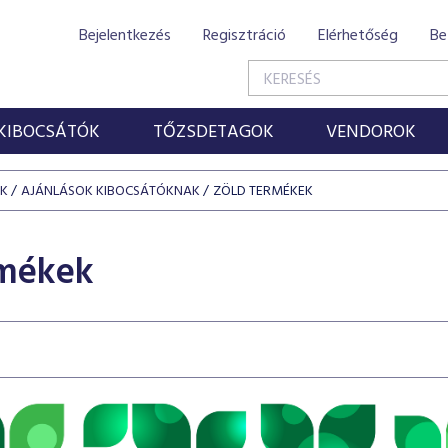
Bejelentkezés
Regisztráció
Elérhetőség
Be
KIBOCSÁTÓK
TŐZSDETAGOK
VENDOROK
ÓK
AJÁNLÁSOK KIBOCSÁTÓKNAK
ZÖLD TERMÉKEK
rmékek